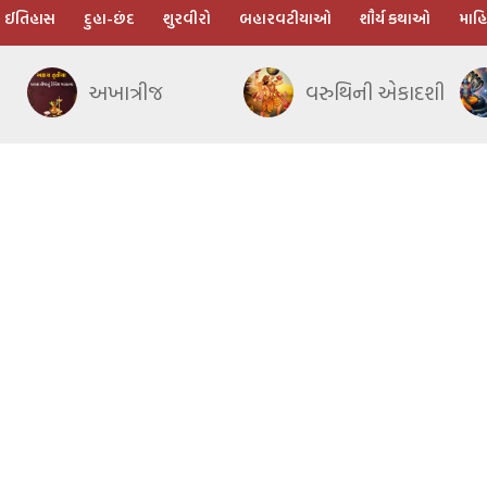
ઈતિહાસ
દુહા-છંદ
શુરવીરો
બહારવટીયાઓ
શૌર્ય કથાઓ
માહિ
અખાત્રીજ
વરુથિની એકાદશી