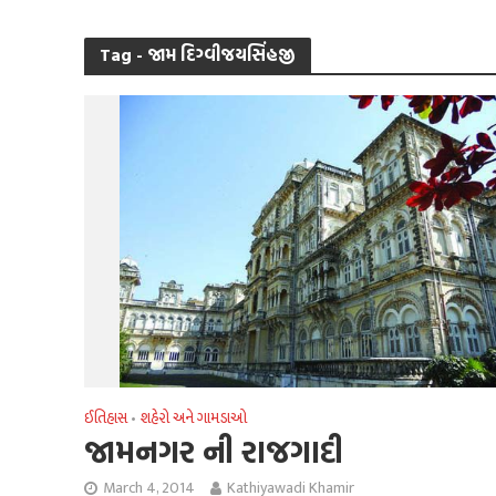
Tag - જામ દિગ્વીજયસિંહજી
ઈતિહાસ
શહેરો અને ગામડાઓ
•
જામનગર ની રાજગાદી
March 4, 2014
Kathiyawadi Khamir