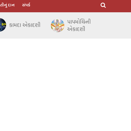
તીનું દાન
સંપર્ક
પાપમોચિની
કામદા એકાદશી
એકાદશી