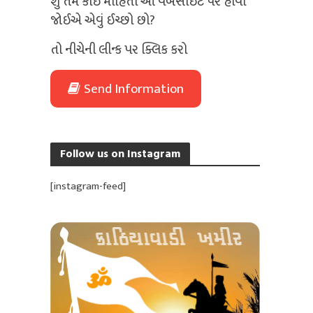
શું તમે કોઈ માહિતી આ વેબસાઈટ પર હોવી
જોઈએ એવું ઈચ્છો છો?
તો નીચેની લીન્ક પર ક્લિક કરો
Send Information
Follow us on Instagram
[instagram-feed]