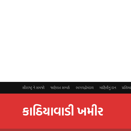
સૌરાષ્ટ્ર ને સમજો
જાહેરાત સમ્પર્ક
ભગવદ્ગોમંડલ
માહિતીનું દાન
પ્રતિભ
કાઠિયાવાડી ખમીર