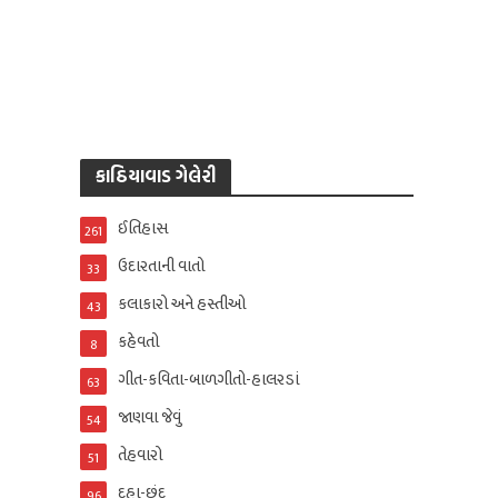
કાઠિયાવાડ ગેલેરી
ઈતિહાસ
261
ઉદારતાની વાતો
33
કલાકારો અને હસ્તીઓ
43
કહેવતો
8
ગીત-કવિતા-બાળગીતો-હાલરડાં
63
જાણવા જેવું
54
તેહવારો
51
દુહા-છંદ
96