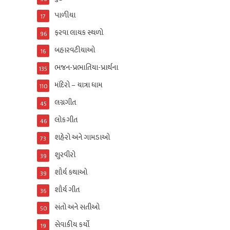
પાળીયા
17
ફરવા લાયક સ્થળો
96
બહારવટીયાઓ
16
ભજન-પ્રભાતિયા-પ્રાર્થના
135
મંદિરો – યાત્રા ધામ
110
લગ્નગીત
45
લોકગીત
46
શહેરો અને ગામડાઓ
73
શુરવીરો
39
શૌર્ય કથાઓ
39
શૌર્ય ગીત
36
સંતો અને સતીઓ
50
સેવાકીય કર્યો
19