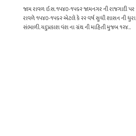
જામ રાવળ ઈ.સ. ૧૫૪૦-૧૫૬૨ જામનગર ની રાજગાદી પર
રાવળે ૧૫૪૦-૧૫૬૨ એટલે કે ૨૨ વર્ષ સુધી શાસન ની ધુરા
સંભાળી. યદુપ્રકાશ વંશ ના ગ્રંથ ની માહિતી મુજબ ૧૨૪...