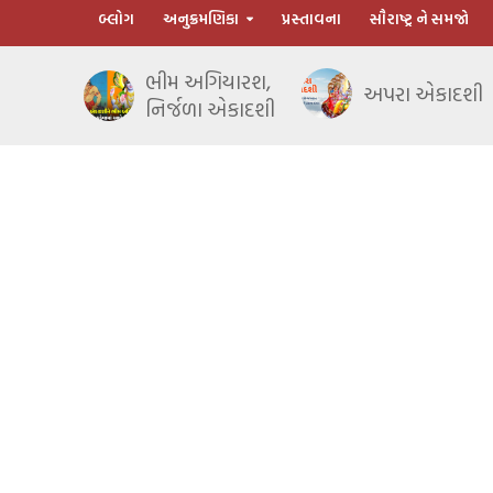
બ્લોગ
અનુક્રમણિકા
પ્રસ્તાવના
સૌરાષ્ટ્ર ને સમજો
ભીમ અગિયારશ,
અપરા એકાદશી
નિર્જળા એકાદશી