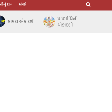
તીનું દાન
સંપર્ક
પાપમોચિની
કામદા એકાદશી
એકાદશી