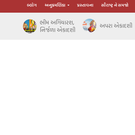
બ્લોગ
અનુક્રમણિકા
પ્રસ્તાવના
સૌરાષ્ટ્ર ને સમજો
ભીમ અગિયારશ,
અપરા એકાદશી
નિર્જળા એકાદશી