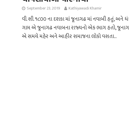
September 23, 2019
Kathiyawadi Khamir
વી. સી. ૧૮૦૦ ના દશકા માં જૂનાગઢ માં નવાબી હતું, અને ધ
ગામ એ જૂનાગઢ નવાબના રાજ્યનો એક ભાગ હતો, જૂનાગઢ
એ સમયે મહેર અને આહીર સમાજના લોકો વસતા...