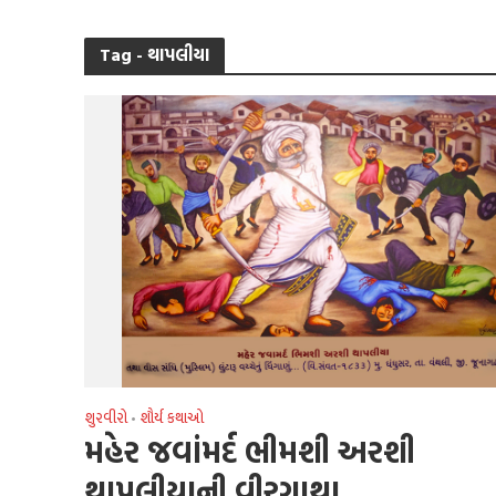
Tag - થાપલીયા
શુરવીરો
શૌર્ય કથાઓ
•
મહેર જવાંમર્દ ભીમશી અરશી
થાપલીયાની વીરગાથા