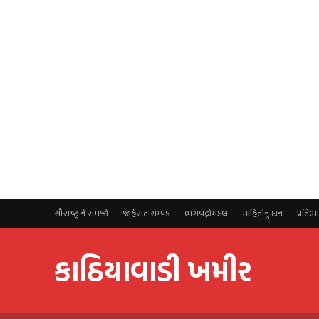
સૌરાષ્ટ્ર ને સમજો
જાહેરાત સમ્પર્ક
ભગવદ્ગોમંડલ
માહિતીનું દાન
પ્રતિભ
કાઠિયાવાડી ખમીર