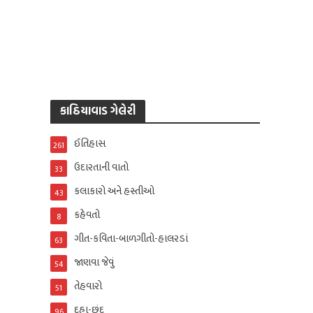
કાઠિયાવાડ ગેલેરી
ઈતિહાસ
261
ઉદારતાની વાતો
33
કલાકારો અને હસ્તીઓ
43
કહેવતો
8
ગીત-કવિતા-બાળગીતો-હાલરડાં
63
જાણવા જેવું
54
તેહવારો
51
દુહા-છંદ
96