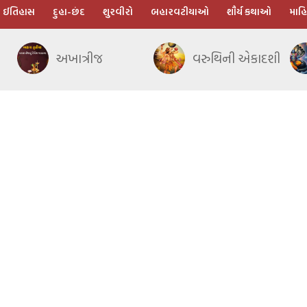
ઈતિહાસ
દુહા-છંદ
શુરવીરો
બહારવટીયાઓ
શૌર્ય કથાઓ
માહિ
અખાત્રીજ
વરુથિની એકાદશી