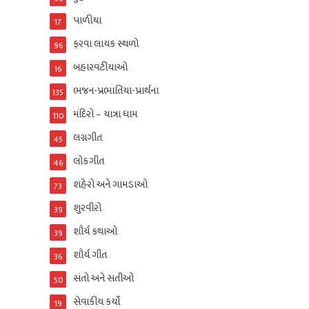
પાળીયા
17
ફરવા લાયક સ્થળો
96
બહારવટીયાઓ
16
ભજન-પ્રભાતિયા-પ્રાર્થના
135
મંદિરો – યાત્રા ધામ
110
લગ્નગીત
45
લોકગીત
46
શહેરો અને ગામડાઓ
73
શુરવીરો
39
શૌર્ય કથાઓ
39
શૌર્ય ગીત
36
સંતો અને સતીઓ
50
સેવાકીય કર્યો
19