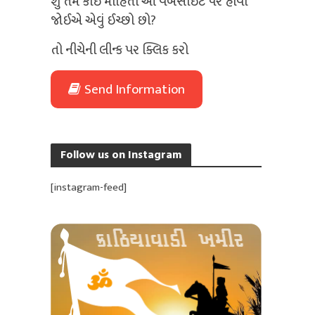
શું તમે કોઈ માહિતી આ વેબસાઈટ પર હોવી
જોઈએ એવું ઈચ્છો છો?
તો નીચેની લીન્ક પર ક્લિક કરો
Send Information
Follow us on Instagram
[instagram-feed]