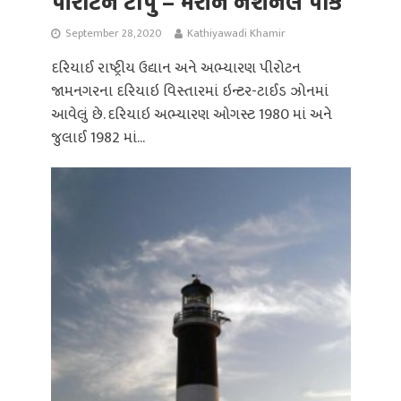
પીરોટન ટાપુ – મરીન નેશનલ પાર્ક
September 28, 2020
Kathiyawadi Khamir
દરિયાઈ રાષ્ટ્રીય ઉદ્યાન અને અભ્યારણ પીરોટન
જામનગરના દરિયાઇ વિસ્તારમાં ઇન્ટર-ટાઈડ ઝોનમાં
આવેલું છે. દરિયાઇ અભ્યારણ ઓગસ્ટ 1980 માં અને
જુલાઈ 1982 માં...