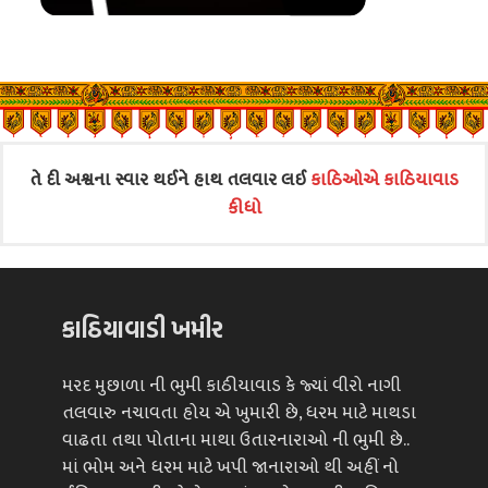
તે દી અશ્વના સ્વાર થઈને હાથ તલવાર લઈ
કાઠિઓએ કાઠિયાવાડ
કીધો
કાઠિયાવાડી ખમીર
મરદ મુછાળા ની ભુમી કાઠીયાવાડ કે જ્યાં વીરો નાગી
તલવારુ નચાવતા હોય એ ખુમારી છે, ધરમ માટે માથડા
વાઢતા તથા પોતાના માથા ઉતારનારાઓ ની ભુમી છે..
માં ભોમ અને ધરમ માટે ખપી જાનારાઓ થી અહીં નો