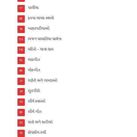
પાળીયા
17
ફરવા લાયક સ્થળો
96
બહારવટીયાઓ
16
ભજન-પ્રભાતિયા-પ્રાર્થના
135
મંદિરો – યાત્રા ધામ
110
લગ્નગીત
45
લોકગીત
46
શહેરો અને ગામડાઓ
73
શુરવીરો
39
શૌર્ય કથાઓ
39
શૌર્ય ગીત
36
સંતો અને સતીઓ
50
સેવાકીય કર્યો
19