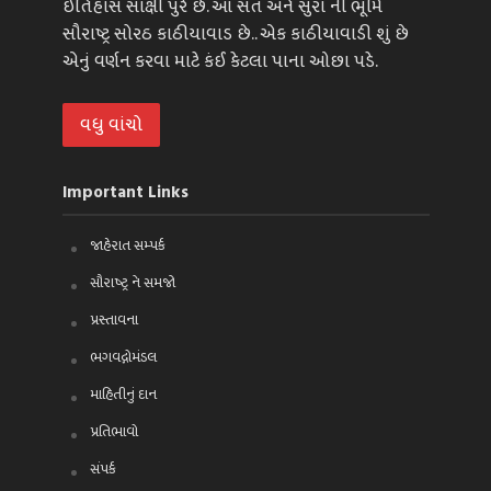
ઈતિહાસ સાક્ષી પુરે છે. આ સંત અને સુરા ની ભૂમિ
સૌરાષ્ટ્ર સોરઠ કાઠીયાવાડ છે.. એક કાઠીયાવાડી શું છે
એનું વર્ણન કરવા માટે કંઈ કેટલા પાના ઓછા પડે.
વધુ વાંચો
Important Links
જાહેરાત સમ્પર્ક
સૌરાષ્ટ્ર ને સમજો
પ્રસ્તાવના
ભગવદ્ગોમંડલ
માહિતીનું દાન
પ્રતિભાવો
સંપર્ક