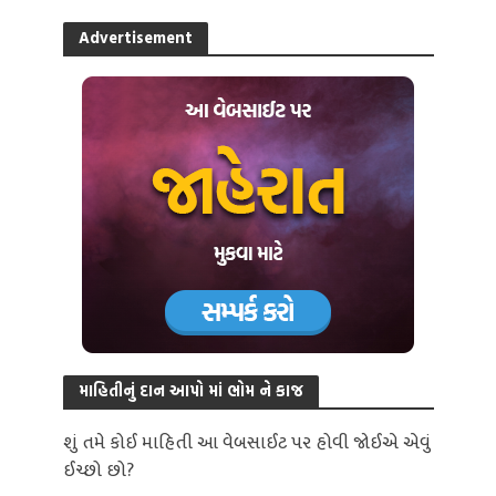
Advertisement
માહિતીનું દાન આપો માં ભોમ ને કાજ
શું તમે કોઈ માહિતી આ વેબસાઈટ પર હોવી જોઈએ એવું
ઈચ્છો છો?