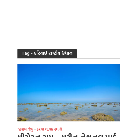
Tag - દરિયાઈ રાષ્ટ્રીય ઉદ્યાન
જાણવા જેવું
ફરવા લાયક સ્થળો
•