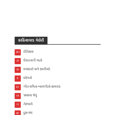
કાઠિયાવાડ ગેલેરી
ઈતિહાસ
261
ઉદારતાની વાતો
33
કલાકારો અને હસ્તીઓ
43
કહેવતો
8
ગીત-કવિતા-બાળગીતો-હાલરડાં
63
જાણવા જેવું
54
તેહવારો
51
દુહા-છંદ
96