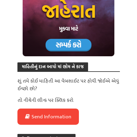
માહિતીનું દાન આપો માં ભોમ ને કાજ
શું તમે કોઈ માહિતી આ વેબસાઈટ પર હોવી જોઈએ એવું
ઈચ્છો છો?
તો નીચેની લીન્ક પર ક્લિક કરો
Send Information