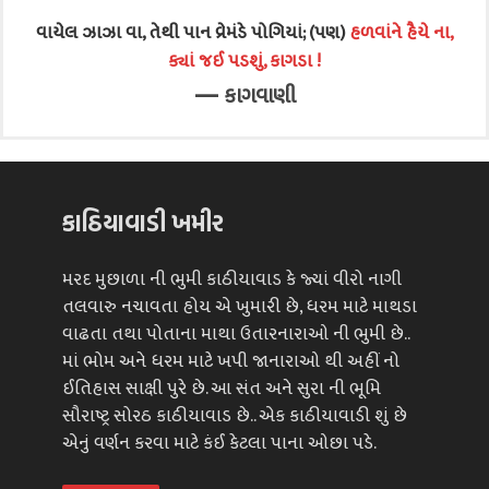
વાયેલ ઝાઝા વા, તેથી પાન વ્રેમંડે પોગિયાં; (પણ)
હળવાંને હૈયે ના,
ક્યાં જઈ પડશું, કાગડા !
—
કાગવાણી
કાઠિયાવાડી ખમીર
મરદ મુછાળા ની ભુમી કાઠીયાવાડ કે જ્યાં વીરો નાગી
તલવારુ નચાવતા હોય એ ખુમારી છે, ધરમ માટે માથડા
વાઢતા તથા પોતાના માથા ઉતારનારાઓ ની ભુમી છે..
માં ભોમ અને ધરમ માટે ખપી જાનારાઓ થી અહીં નો
ઈતિહાસ સાક્ષી પુરે છે. આ સંત અને સુરા ની ભૂમિ
સૌરાષ્ટ્ર સોરઠ કાઠીયાવાડ છે.. એક કાઠીયાવાડી શું છે
એનું વર્ણન કરવા માટે કંઈ કેટલા પાના ઓછા પડે.