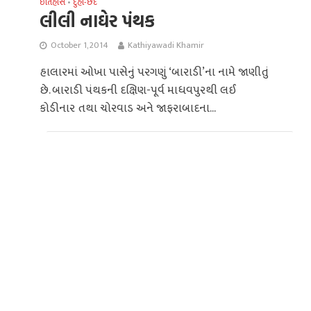
ઈતિહાસ
દુહા-છંદ
•
લીલી નાઘેર પંથક
October 1, 2014
Kathiyawadi Khamir
હાલારમાં ઓખા પાસેનું પરગણું ‘બારાડી’ના નામે જાણીતું
છે. બારાડી પંથકની દક્ષિણ-પૂર્વ માધવપુરથી લઈ
કોડીનાર તથા ચોરવાડ અને જાફરાબાદના...