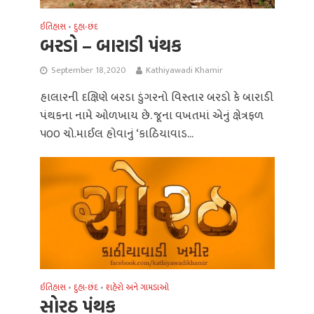
ઈતિહાસ
દુહા-છંદ
•
બરડો – બારાડી પંથક
September 18, 2020
Kathiyawadi Khamir
હાલારની દક્ષિણે બરડા ડુંગરનો વિસ્તાર બરડો કે બારાડી
પંથકના નામે ઓળખાય છે. જૂના વખતમાં એનું ક્ષેત્રફળ
૫૦૦ ચો.માઈલ હોવાનું ‘કાઠિયાવાડ...
ઈતિહાસ
દુહા-છંદ
શહેરો અને ગામડાઓ
•
•
સોરઠ પંથક