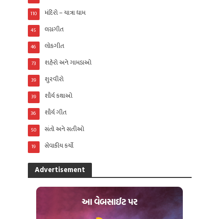
મંદિરો – યાત્રા ધામ
110
લગ્નગીત
45
લોકગીત
46
શહેરો અને ગામડાઓ
73
શુરવીરો
39
શૌર્ય કથાઓ
39
શૌર્ય ગીત
36
સંતો અને સતીઓ
50
સેવાકીય કર્યો
19
Advertisement