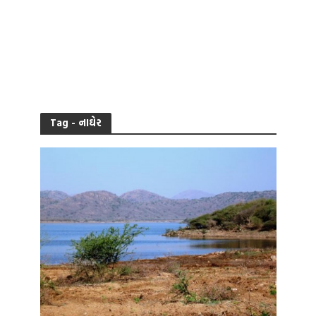
Tag - નાઘેર