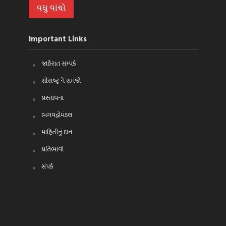
વધુ વાંચો
Important Links
જાહેરાત સમ્પર્ક
સૌરાષ્ટ્ર ને સમજો
પ્રસ્તાવના
ભગવદ્ગોમંડલ
માહિતીનું દાન
પ્રતિભાવો
સંપર્ક