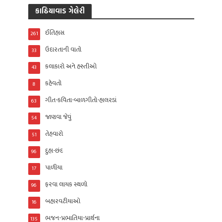
કાઠિયાવાડ ગેલેરી
ઈતિહાસ
261
ઉદારતાની વાતો
33
કલાકારો અને હસ્તીઓ
43
કહેવતો
8
ગીત-કવિતા-બાળગીતો-હાલરડાં
63
જાણવા જેવું
54
તેહવારો
51
દુહા-છંદ
96
પાળીયા
17
ફરવા લાયક સ્થળો
96
બહારવટીયાઓ
16
ભજન-પ્રભાતિયા-પ્રાર્થના
135