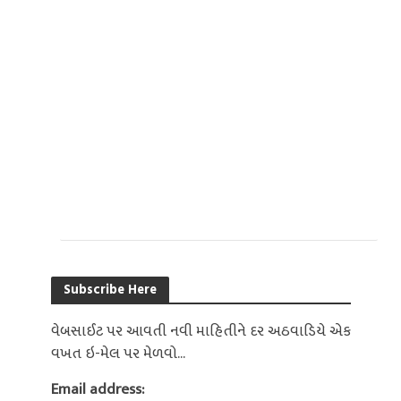
Subscribe Here
વેબસાઈટ પર આવતી નવી માહિતીને દર અઠવાડિયે એક
વખત ઇ-મેલ પર મેળવો...
Email address: