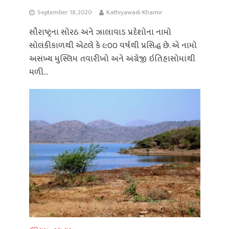
September 18, 2020
Kathiyawadi Khamir
સૌરાષ્ટ્રના સોરઠ અને ઝાલાવાડ પ્રદેશોના નામો
સોલંકીકાળથી એટલે કે ૯૦૦ વર્ષથી પ્રસિદ્ધ છે. એ નામો
અસંખ્ય મુસ્લિમ તવારીખો અને અંગ્રેજી ઇતિહાસોમાંથી
મળી...