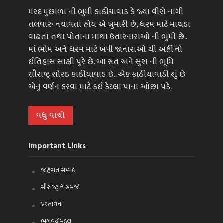
મરદ મુછાળા ની ભુમી કાઠીયાવાડ કે જ્યાં વીરો નાગી
તલવારુ નચાવતા હોય એ ખુમારી છે, ધરમ માટે માથડા
વાઢતા તથા પોતાના માથા ઉતારનારાઓ ની ભુમી છે..
માં ભોમ અને ધરમ માટે ખપી જાનારાઓ થી અહીં નો
ઈતિહાસ સાક્ષી પુરે છે. આ સંત અને સુરા ની ભૂમિ
સૌરાષ્ટ્ર સોરઠ કાઠીયાવાડ છે.. એક કાઠીયાવાડી શું છે
એનું વર્ણન કરવા માટે કંઈ કેટલા પાના ઓછા પડે.
વધુ વાંચો
Important Links
જાહેરાત સમ્પર્ક
સૌરાષ્ટ્ર ને સમજો
પ્રસ્તાવના
ભગવદ્ગોમંડલ