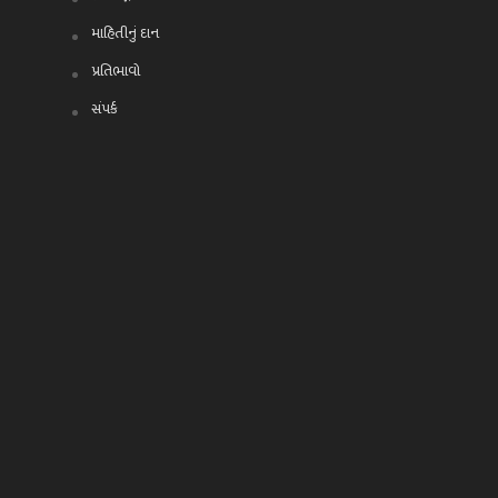
માહિતીનું દાન
પ્રતિભાવો
સંપર્ક