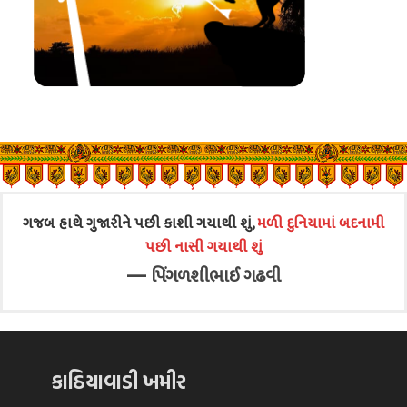
ગજબ હાથે ગુજારીને પછી કાશી ગયાથી શું,
મળી દુનિયામાં બદનામી
પછી નાસી ગયાથી શું
—
પિંગળશીભાઈ ગઢવી
કાઠિયાવાડી ખમીર