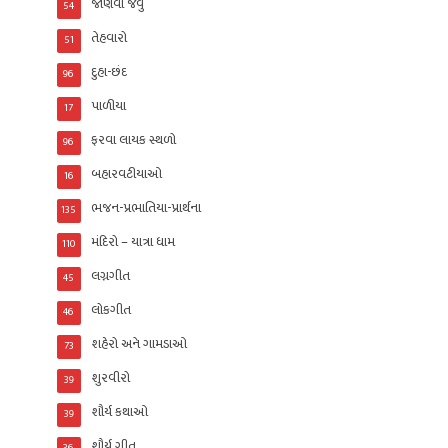
જાણવા જેવું
54
તેહવારો
51
દુહા-છંદ
96
પાળીયા
17
ફરવા લાયક સ્થળો
96
બહારવટીયાઓ
16
ભજન-પ્રભાતિયા-પ્રાર્થના
135
મંદિરો – યાત્રા ધામ
110
લગ્નગીત
45
લોકગીત
46
શહેરો અને ગામડાઓ
73
શુરવીરો
39
શૌર્ય કથાઓ
39
શૌર્ય ગીત
36