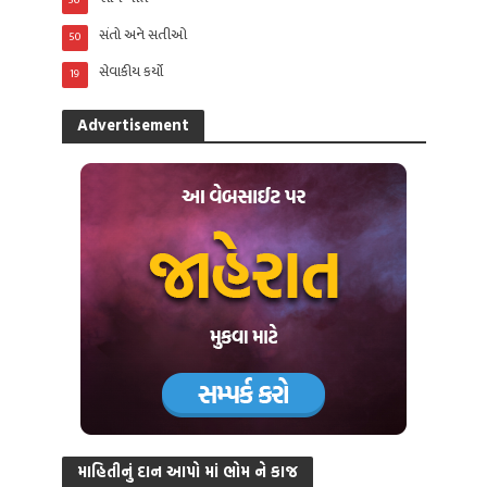
સંતો અને સતીઓ
50
સેવાકીય કર્યો
19
Advertisement
માહિતીનું દાન આપો માં ભોમ ને કાજ