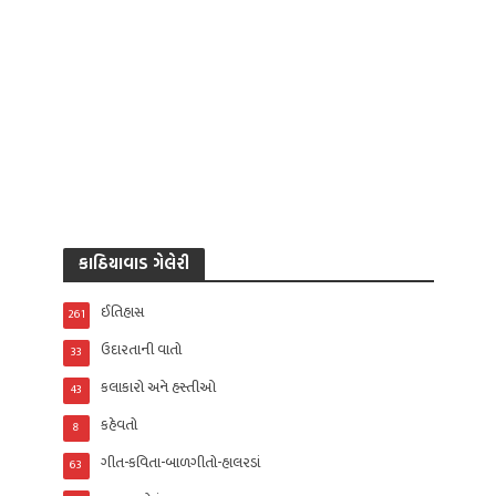
કાઠિયાવાડ ગેલેરી
ઈતિહાસ
261
ઉદારતાની વાતો
33
કલાકારો અને હસ્તીઓ
43
કહેવતો
8
ગીત-કવિતા-બાળગીતો-હાલરડાં
63