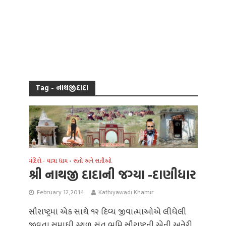
Tag - નાથજીદાદા
મંદિરો - યાત્રા ધામ
સંતો અને સતીઓ
•
શ્રી નાથજી દાદાની જગ્યા -દાણીધાર
February 12, 2014
Kathiyawadi Khamir
સૌરાષ્ટ્રમાં એક સાથે ૧૨ દિવ્ય જીવાત્માઓએ લીધેલી
જીવતા સમાધી સ્થળ. સંત ભુમિ સૌરાષ્ટ્રની એની અનેરી