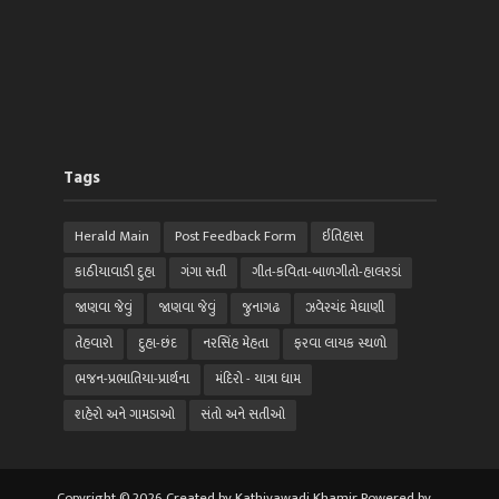
Tags
Herald Main
Post Feedback Form
ઈતિહાસ
કાઠીયાવાડી દુહા
ગંગા સતી
ગીત-કવિતા-બાળગીતો-હાલરડાં
જાણવા જેવું
જાણવા જેવું
જુનાગઢ
ઝવેરચંદ મેઘાણી
તેહવારો
દુહા-છંદ
નરસિંહ મેહતા
ફરવા લાયક સ્થળો
ભજન-પ્રભાતિયા-પ્રાર્થના
મંદિરો - યાત્રા ધામ
શહેરો અને ગામડાઓ
સંતો અને સતીઓ
Copyright © 2026. Created by Kathiyawadi Khamir. Powered by