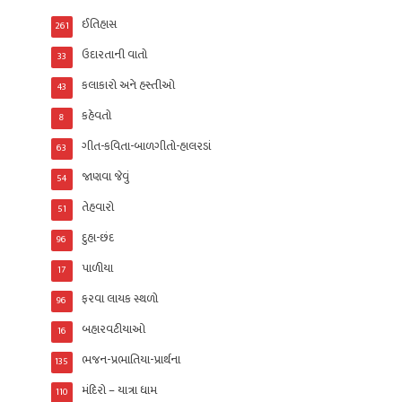
ઈતિહાસ
261
ઉદારતાની વાતો
33
કલાકારો અને હસ્તીઓ
43
કહેવતો
8
ગીત-કવિતા-બાળગીતો-હાલરડાં
63
જાણવા જેવું
54
તેહવારો
51
દુહા-છંદ
96
પાળીયા
17
ફરવા લાયક સ્થળો
96
બહારવટીયાઓ
16
ભજન-પ્રભાતિયા-પ્રાર્થના
135
મંદિરો – યાત્રા ધામ
110