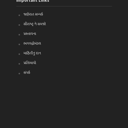
Important Links
જાહેરાત સમ્પર્ક
સૌરાષ્ટ્ર ને સમજો
પ્રસ્તાવના
ભગવદ્ગોમંડલ
માહિતીનું દાન
પ્રતિભાવો
સંપર્ક