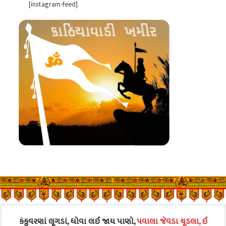
[instagram-feed]
કંકુવરણાં લૂગડાં, ધોવા લઈ જાય પાણો,
પવાલા જેવડા ચૂડલા, ઈ