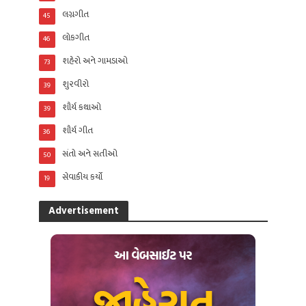
લગ્નગીત
45
લોકગીત
46
શહેરો અને ગામડાઓ
73
શુરવીરો
39
શૌર્ય કથાઓ
39
શૌર્ય ગીત
36
સંતો અને સતીઓ
50
સેવાકીય કર્યો
19
Advertisement