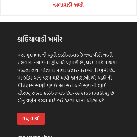
ઝાલાવાડી જાણો.
કાઠિયાવાડી ખમીર
મરદ મુછાળા ની ભુમી કાઠીયાવાડ કે જ્યાં વીરો નાગી
તલવારુ નચાવતા હોય એ ખુમારી છે, ધરમ માટે માથડા
વાઢતા તથા પોતાના માથા ઉતારનારાઓ ની ભુમી છે..
માં ભોમ અને ધરમ માટે ખપી જાનારાઓ થી અહીં નો
ઈતિહાસ સાક્ષી પુરે છે. આ સંત અને સુરા ની ભૂમિ
સૌરાષ્ટ્ર સોરઠ કાઠીયાવાડ છે.. એક કાઠીયાવાડી શું છે
એનું વર્ણન કરવા માટે કંઈ કેટલા પાના ઓછા પડે.
વધુ વાંચો