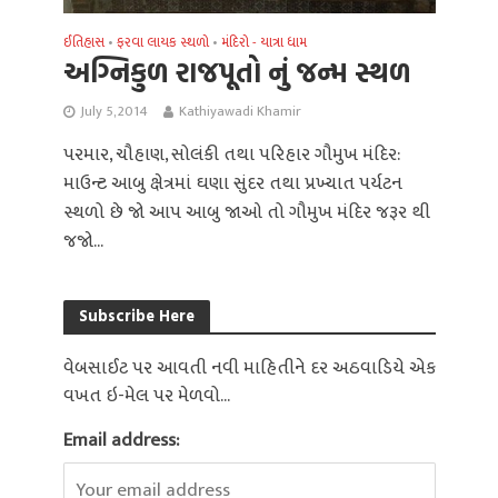
ઈતિહાસ
ફરવા લાયક સ્થળો
મંદિરો - યાત્રા ધામ
•
•
અગ્નિકુળ રાજપૂતો નું જન્મ સ્થળ
July 5, 2014
Kathiyawadi Khamir
પરમાર, ચૌહાણ, સોલંકી તથા પરિહાર ગૌમુખ મંદિર:
માઉન્ટ આબુ ક્ષેત્રમાં ઘણા સુંદર તથા પ્રખ્યાત પર્યટન
સ્થળો છે જો આપ આબુ જાઓ તો ગૌમુખ મંદિર જરૂર થી
જજો...
Subscribe Here
વેબસાઈટ પર આવતી નવી માહિતીને દર અઠવાડિયે એક
વખત ઇ-મેલ પર મેળવો...
Email address: