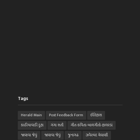
Tags
Herald Main
Post Feedback Form
ઈતિહાસ
કાઠીયાવાડી દુહા
ગંગા સતી
ગીત-કવિતા-બાળગીતો-હાલરડાં
જાણવા જેવું
જાણવા જેવું
જુનાગઢ
ઝવેરચંદ મેઘાણી