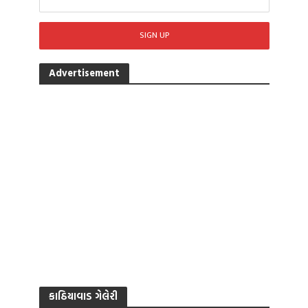
Advertisement
કાઠિયાવાડ ગેલેરી