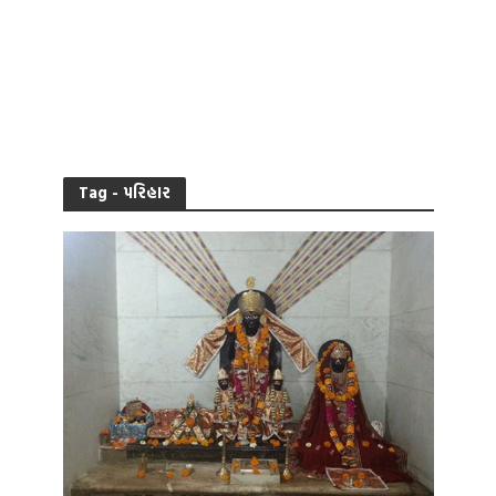
Tag - પરિહાર