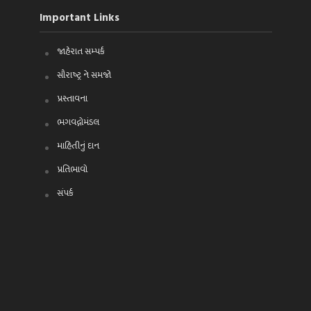
Important Links
જાહેરાત સમ્પર્ક
સૌરાષ્ટ્ર ને સમજો
પ્રસ્તાવના
ભગવદ્ગોમંડલ
માહિતીનું દાન
પ્રતિભાવો
સંપર્ક