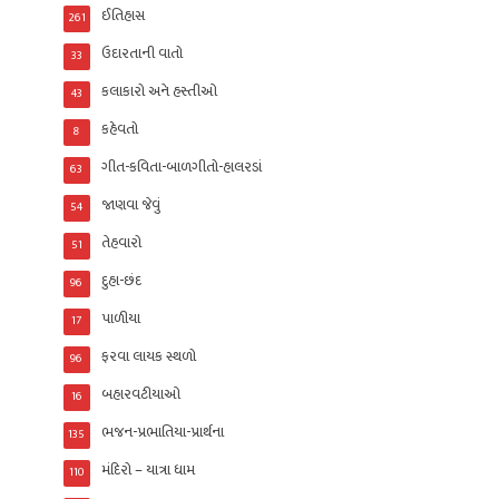
ઈતિહાસ
261
ઉદારતાની વાતો
33
કલાકારો અને હસ્તીઓ
43
કહેવતો
8
ગીત-કવિતા-બાળગીતો-હાલરડાં
63
જાણવા જેવું
54
તેહવારો
51
દુહા-છંદ
96
પાળીયા
17
ફરવા લાયક સ્થળો
96
બહારવટીયાઓ
16
ભજન-પ્રભાતિયા-પ્રાર્થના
135
મંદિરો – યાત્રા ધામ
110