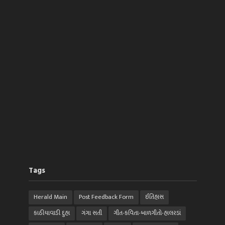
Tags
Herald Main
Post Feedback Form
ઈતિહાસ
કાઠીયાવાડી દુહા
ગંગા સતી
ગીત-કવિતા-બાળગીતો-હાલરડાં