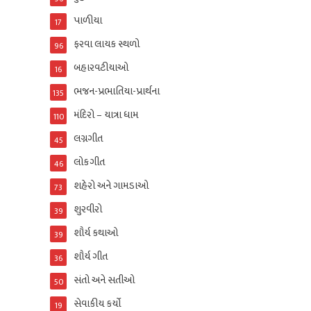
પાળીયા
17
ફરવા લાયક સ્થળો
96
બહારવટીયાઓ
16
ભજન-પ્રભાતિયા-પ્રાર્થના
135
મંદિરો – યાત્રા ધામ
110
લગ્નગીત
45
લોકગીત
46
શહેરો અને ગામડાઓ
73
શુરવીરો
39
શૌર્ય કથાઓ
39
શૌર્ય ગીત
36
સંતો અને સતીઓ
50
સેવાકીય કર્યો
19