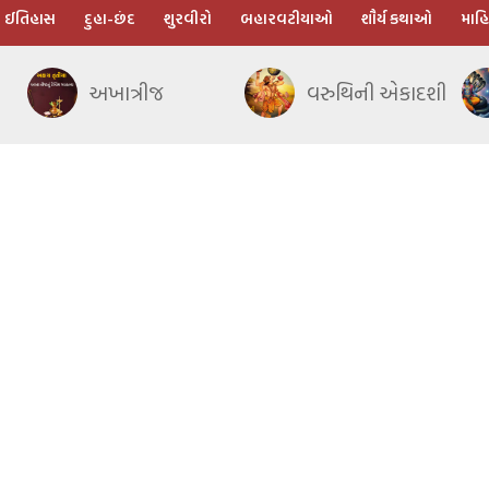
ઈતિહાસ
દુહા-છંદ
શુરવીરો
બહારવટીયાઓ
શૌર્ય કથાઓ
માહિ
અખાત્રીજ
વરુથિની એકાદશી