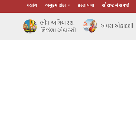
બ્લોગ
અનુક્રમણિકા
પ્રસ્તાવના
સૌરાષ્ટ્ર ને સમજો
ભીમ અગિયારશ,
અપરા એકાદશી
નિર્જળા એકાદશી