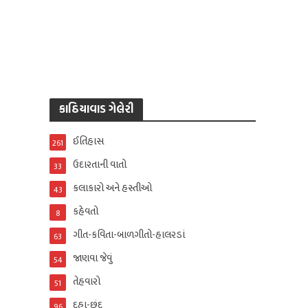
કાઠિયાવાડ ગેલેરી
ઈતિહાસ
261
ઉદારતાની વાતો
33
કલાકારો અને હસ્તીઓ
43
કહેવતો
8
ગીત-કવિતા-બાળગીતો-હાલરડાં
63
જાણવા જેવું
54
તેહવારો
51
દુહા-છંદ
96