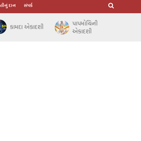
તીનું દાન
સંપર્ક
પાપમોચિની
કામદા એકાદશી
એકાદશી