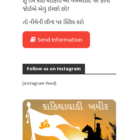
શું તમે કોઈ માહિતી આ વેબસાઈટ પર હોવી
જોઈએ એવું ઈચ્છો છો?
તો નીચેની લીન્ક પર ક્લિક કરો
Send Information
Follow us on Instagram
[instagram-feed]