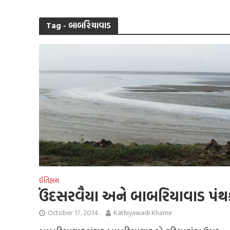
Tag - બાબરિયાવાડ
ઈતિહાસ
ઉંદસરવૈયા અને બાબરિયાવાડ પંથ
October 17, 2014
Kathiyawadi Khamir