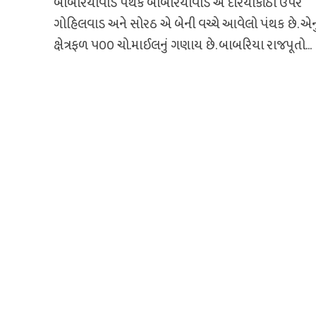
બાબરિયાવાડ પંથક બાબરિયાવાડ એ દરિયાકાંઠા ઉપર
ગોહિલવાડ અને સોરઠ એ બેની વચ્ચે આવેલો પંથક છે. એનુ
ક્ષેત્રફળ ૫૦૦ ચો.માઈલનું ગણાય છે. બાબરિયા રાજપૂતો...