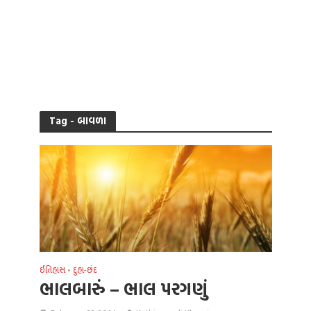
Tag - બાવળા
ઈતિહાસ
દુહા-છંદ
•
ભાલબારું – ભાલ પરગણું