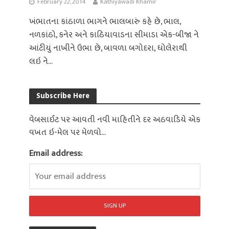
February 22, 2014
Kathiyawadi Khamir
ખંભાતના કાંઠાળા ભાગને ભાલબારું કહે છે, ભાલ,
નળકાંઠો, કનેર અને કાઠિયાવાડના સીમાડા એક-બીજા ને
આંટીયું નાખીને ઉભા છે, બાવળા બગોદરા, ધોલેરાથી
લઇ ને...
Subscribe Here
વેબસાઈટ પર આવતી નવી માહિતીને દર અઠવાડિયે એક
વખત ઇ-મેલ પર મેળવો...
Email address: