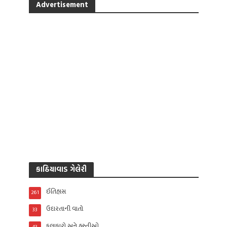
Advertisement
કાઠિયાવાડ ગેલેરી
ઈતિહાસ
261
ઉદારતાની વાતો
33
કલાકારો અને હસ્તીઓ
43