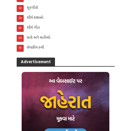
શુરવીરો
39
શૌર્ય કથાઓ
39
શૌર્ય ગીત
36
સંતો અને સતીઓ
50
સેવાકીય કર્યો
19
Advertisement