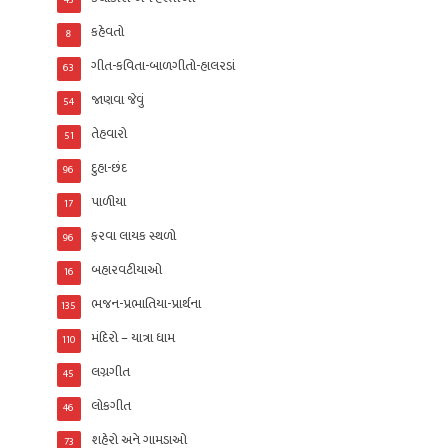
કહેવતો
8
ગીત-કવિતા-બાળગીતો-હાલરડાં
63
જાણવા જેવું
54
તેહવારો
51
દુહા-છંદ
96
પાળીયા
17
ફરવા લાયક સ્થળો
96
બહારવટીયાઓ
16
ભજન-પ્રભાતિયા-પ્રાર્થના
135
મંદિરો – યાત્રા ધામ
110
લગ્નગીત
45
લોકગીત
46
શહેરો અને ગામડાઓ
73