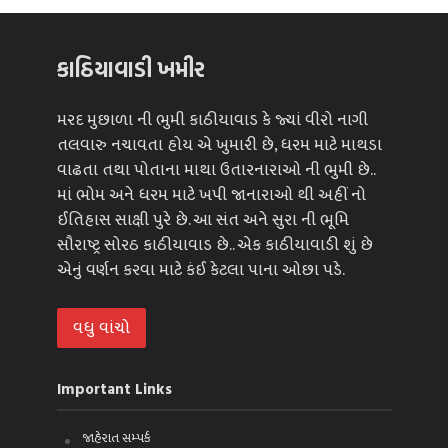
કાઠિયાવાડી ખમીર
મરદ મુછાળા ની ભુમી કાઠીયાવાડ કે જ્યાં વીરો નાગી
તલવારુ નચાવતા હોય એ ખુમારી છે, ધરમ માટે માથડા
વાઢતા તથા પોતાના માથા ઉતારનારાઓ ની ભુમી છે..
માં ભોમ અને ધરમ માટે ખપી જાનારાઓ થી અહીં નો
ઈતિહાસ સાક્ષી પુરે છે. આ સંત અને સુરા ની ભૂમિ
સૌરાષ્ટ્ર સોરઠ કાઠીયાવાડ છે.. એક કાઠીયાવાડી શું છે
એનું વર્ણન કરવા માટે કંઈ કેટલા પાના ઓછા પડે.
વધુ વાંચો
Important Links
જાહેરાત સમ્પર્ક