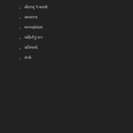
સૌરાષ્ટ્ર ને સમજો
પ્રસ્તાવના
ભગવદ્ગોમંડલ
માહિતીનું દાન
પ્રતિભાવો
સંપર્ક