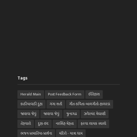
Tags
Herald Main
Post Feedback Form
ઈતિહાસ
કાઠીયાવાડી દુહા
ગંગા સતી
ગીત-કવિતા-બાળગીતો-હાલરડાં
જાણવા જેવું
જાણવા જેવું
જુનાગઢ
ઝવેરચંદ મેઘાણી
તેહવારો
દુહા-છંદ
નરસિંહ મેહતા
ફરવા લાયક સ્થળો
ભજન-પ્રભાતિયા-પ્રાર્થના
મંદિરો - યાત્રા ધામ