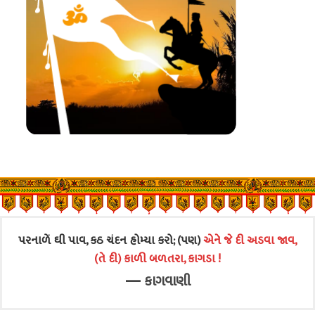
પરનાળેં ઘી પાવ, કઠ ચંદન હોમ્યા કરો; (પણ)
એને જે દી અડવા જાવ,
(તે દી) કાળી બળતરા, કાગડા !
—
કાગવાણી