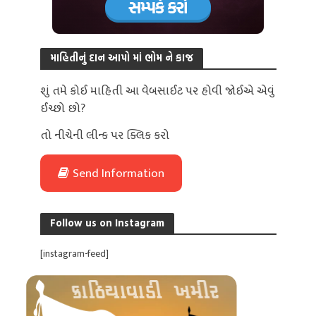
માહિતીનું દાન આપો માં ભોમ ને કાજ
શું તમે કોઈ માહિતી આ વેબસાઈટ પર હોવી જોઈએ એવું
ઈચ્છો છો?
તો નીચેની લીન્ક પર ક્લિક કરો
Send Information
Follow us on Instagram
[instagram-feed]