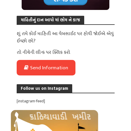
માહિતીનું દાન આપો માં ભોમ ને કાજ
શું તમે કોઈ માહિતી આ વેબસાઈટ પર હોવી જોઈએ એવું
ઈચ્છો છો?
તો નીચેની લીન્ક પર ક્લિક કરો
Send Information
Follow us on Instagram
[instagram-feed]