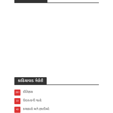
કાઠિયાવાડ ગેલેરી
ઈતિહાસ
261
ઉદારતાની વાતો
33
કલાકારો અને હસ્તીઓ
43