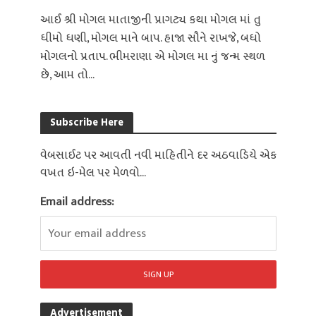
આઈ શ્રી મોગલ માતાજીની પ્રાગટ્ય કથા મોગલ માં તુ
ધીમો ધણી, મોગલ માને બાપ. હાજા સૌને રાખજે, બધો
મોગલનો પ્રતાપ. ભીમરાણા એ મોગલ મા નું જન્મ સ્થળ
છે, આમ તો...
Subscribe Here
વેબસાઈટ પર આવતી નવી માહિતીને દર અઠવાડિયે એક
વખત ઇ-મેલ પર મેળવો...
Email address:
Advertisement