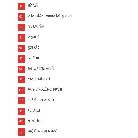
કહેવતો
8
ગીત-કવિતા-બાળગીતો-હાલરડાં
63
જાણવા જેવું
54
તેહવારો
51
દુહા-છંદ
96
પાળીયા
17
ફરવા લાયક સ્થળો
96
બહારવટીયાઓ
16
ભજન-પ્રભાતિયા-પ્રાર્થના
135
મંદિરો – યાત્રા ધામ
110
લગ્નગીત
45
લોકગીત
46
શહેરો અને ગામડાઓ
73