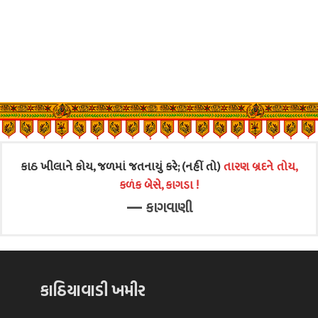
કાઠ ખીલાને કોય, જળમાં જતનાયું કરે; (નહીં તો)
તારણ બ્રદને તોય,
કળંક બેસે, કાગડા !
—
કાગવાણી
કાઠિયાવાડી ખમીર