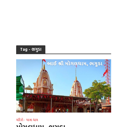
Tag - ભગુડા
મંદિરો - યાત્રા ધામ