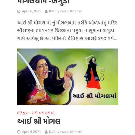
મોગલધામ -ભગુડા
April 6, 2021
Kathiyawadi Khamir
આઈ શ્રી મોગલ માં નું મોગલધામ તરીકે ઓળખાતું મંદિર
સૌરાષ્ટ્રના ભાવનગર જિલ્લાના મહુવા તાલુકાના ભગુડા
ગામે આવેલું છે. આ મંદિરનો ઇતિહાસ આશરે ૪૫૦ વર્ષ...
ઈતિહાસ
સંતો અને સતીઓ
•
આઈ શ્રી મોગલ
April 6, 2021
Kathiyawadi Khamir