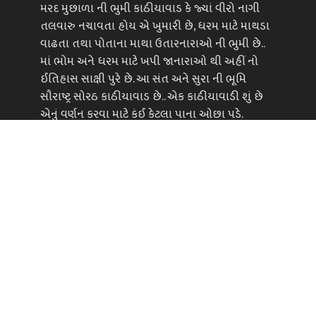
મરદ મુછાળા ની ભુમી કાઠીયાવાડ કે જ્યાં વીરો નાગી
તલવારુ નચાવતા હોય એ ખુમારી છે, ધરમ માટે માથડા
વાઢતા તથા પોતાના માથા ઉતારનારાઓ ની ભુમી છે..
માં ભોમ અને ધરમ માટે ખપી જાનારાઓ થી અહીં નો
ઈતિહાસ સાક્ષી પુરે છે. આ સંત અને સુરા ની ભૂમિ
સૌરાષ્ટ્ર સોરઠ કાઠીયાવાડ છે.. એક કાઠીયાવાડી શું છે
એનું વર્ણન કરવા માટે કંઈ કેટલા પાના ઓછા પડે.
વધુ વાંચો
Important Links
જાહેરાત સમ્પર્ક
સૌરાષ્ટ્ર ને સમજો
પ્રસ્તાવના
ભગવદ્ગોમંડલ