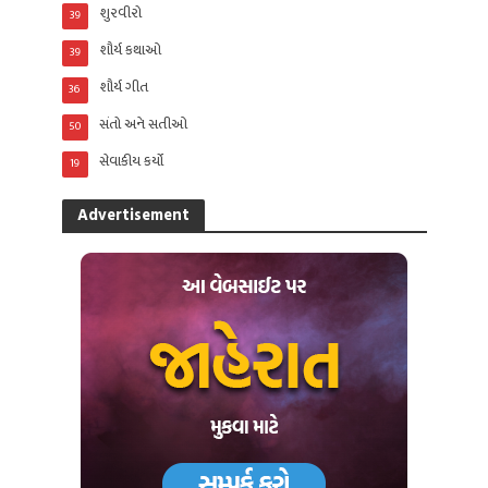
શુરવીરો
39
શૌર્ય કથાઓ
39
શૌર્ય ગીત
36
સંતો અને સતીઓ
50
સેવાકીય કર્યો
19
Advertisement