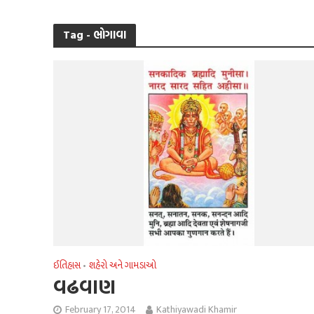
Tag - ભોગાવા
ઈતિહાસ
શહેરો અને ગામડાઓ
•
વઢવાણ
February 17, 2014
Kathiyawadi Khamir