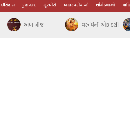
ઈતિહાસ
દુહા-છંદ
શુરવીરો
બહારવટીયાઓ
શૌર્ય કથાઓ
માહિ
અખાત્રીજ
વરુથિની એકાદશી