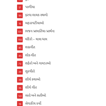
પાળીયા
17
ફરવા લાયક સ્થળો
96
બહારવટીયાઓ
16
ભજન-પ્રભાતિયા-પ્રાર્થના
135
મંદિરો – યાત્રા ધામ
110
લગ્નગીત
45
લોકગીત
46
શહેરો અને ગામડાઓ
73
શુરવીરો
39
શૌર્ય કથાઓ
39
શૌર્ય ગીત
36
સંતો અને સતીઓ
50
સેવાકીય કર્યો
19