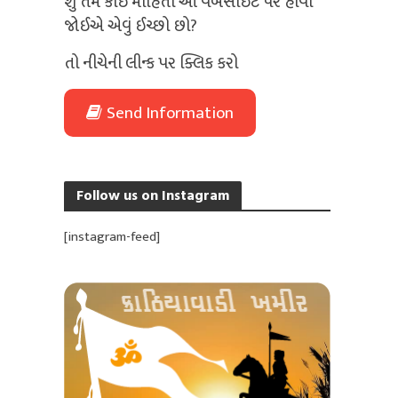
શું તમે કોઈ માહિતી આ વેબસાઈટ પર હોવી
જોઈએ એવું ઈચ્છો છો?
તો નીચેની લીન્ક પર ક્લિક કરો
Send Information
Follow us on Instagram
[instagram-feed]