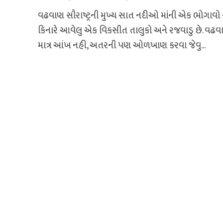
વઢવાણ સૌરાષ્ટ્રની મુખ્ય સાત નદીઓ માંની એક ભોગાવો 
કિનારે આવેલુ એક વિકસીત તાલુકો અને રજવાડુ છે. વઢવ
માત્ર આંખ નહી, અતરની પણ ઓળખાણ કરવા જેવુ...