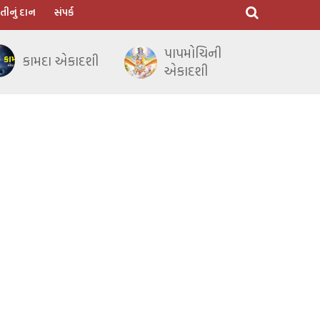
તીનું દાન
સંપર્ક
પાપમોચિની
કામદા એકાદશી
એકાદશી