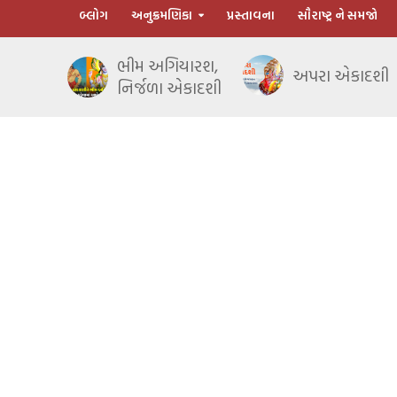
બ્લોગ
અનુક્રમણિકા
પ્રસ્તાવના
સૌરાષ્ટ્ર ને સમજો
ભીમ અગિયારશ,
અપરા એકાદશી
નિર્જળા એકાદશી