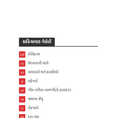
કાઠિયાવાડ ગેલેરી
ઈતિહાસ
261
ઉદારતાની વાતો
33
કલાકારો અને હસ્તીઓ
43
કહેવતો
8
ગીત-કવિતા-બાળગીતો-હાલરડાં
63
જાણવા જેવું
54
તેહવારો
51
દુહા-છંદ
96