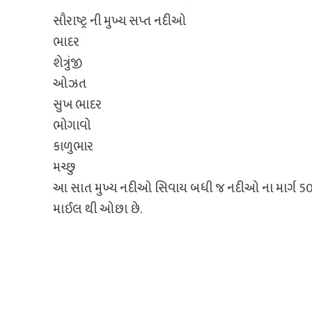
સૌરાષ્ટ્ર ની મુખ્ય સપ્ત નદીઓ
ભાદર
શેત્રુંજી
ઓઝત
સુખ ભાદર
ભોગાવો
કાળુભાર
મચ્છુ
આ સાત મુખ્ય નદીઓ સિવાય બધી જ નદીઓ ના માર્ગ 5
માઈલ થી ઓછા છે.