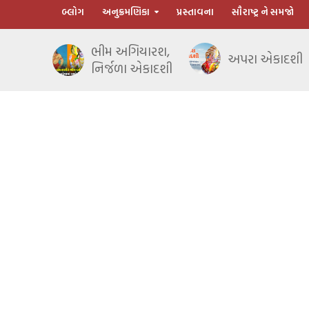
બ્લોગ
અનુક્રમણિકા
પ્રસ્તાવના
સૌરાષ્ટ્ર ને સમજો
ભીમ અગિયારશ,
અપરા એકાદશી
નિર્જળા એકાદશી