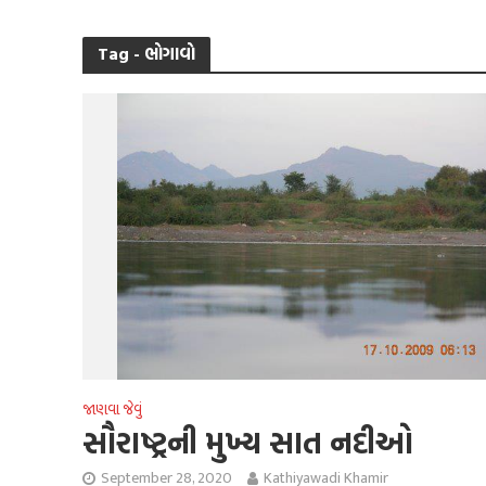
Tag - ભોગાવો
જાણવા જેવું
સૌરાષ્ટ્રની મુખ્ય સાત નદીઓ
September 28, 2020
Kathiyawadi Khamir