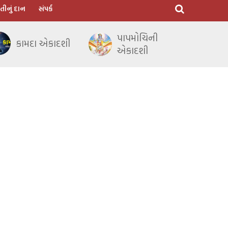
તીનું દાન
સંપર્ક
પાપમોચિની
કામદા એકાદશી
એકાદશી