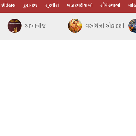
ઈતિહાસ
દુહા-છંદ
શુરવીરો
બહારવટીયાઓ
શૌર્ય કથાઓ
માહિ
અખાત્રીજ
વરુથિની એકાદશી