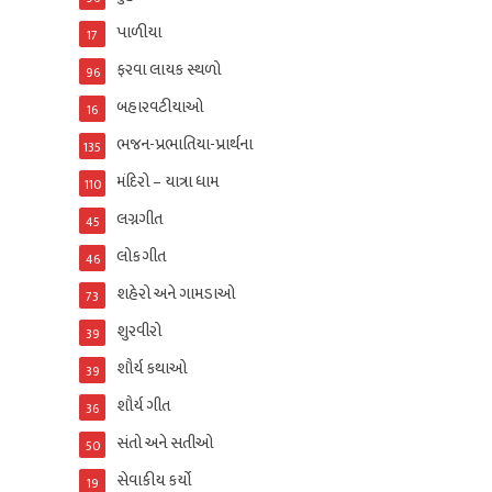
પાળીયા
17
ફરવા લાયક સ્થળો
96
બહારવટીયાઓ
16
ભજન-પ્રભાતિયા-પ્રાર્થના
135
મંદિરો – યાત્રા ધામ
110
લગ્નગીત
45
લોકગીત
46
શહેરો અને ગામડાઓ
73
શુરવીરો
39
શૌર્ય કથાઓ
39
શૌર્ય ગીત
36
સંતો અને સતીઓ
50
સેવાકીય કર્યો
19