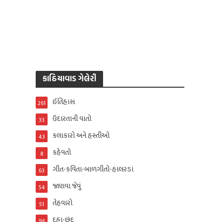
કાઠિયાવાડ ગેલેરી
ઈતિહાસ
261
ઉદારતાની વાતો
33
કલાકારો અને હસ્તીઓ
43
કહેવતો
8
ગીત-કવિતા-બાળગીતો-હાલરડાં
63
જાણવા જેવું
54
તેહવારો
51
દુહા-છંદ
96