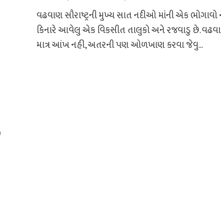
વઢવાણ સૌરાષ્ટ્રની મુખ્ય સાત નદીઓ માંની એક ભોગાવો 
કિનારે આવેલુ એક વિકસીત તાલુકો અને રજવાડુ છે. વઢવ
માત્ર આંખ નહી, અતરની પણ ઓળખાણ કરવા જેવુ...
0