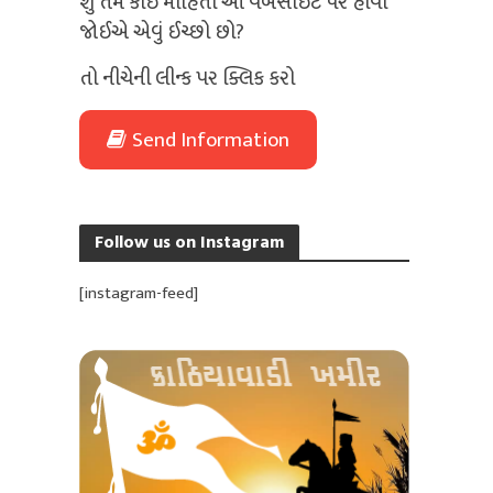
શું તમે કોઈ માહિતી આ વેબસાઈટ પર હોવી
જોઈએ એવું ઈચ્છો છો?
તો નીચેની લીન્ક પર ક્લિક કરો
Send Information
Follow us on Instagram
[instagram-feed]