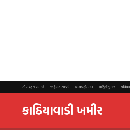
સૌરાષ્ટ્ર ને સમજો
જાહેરાત સમ્પર્ક
ભગવદ્ગોમંડલ
માહિતીનું દાન
પ્રતિભ
કાઠિયાવાડી ખમીર