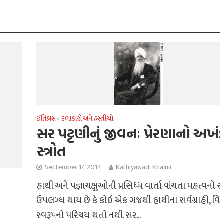
ઈતિહાસ
કલાકારો અને હસ્તીઓ
•
સર પટ્ટણીનું જીવનઃ પ્રેરણાનો અખ
સ્‍ત્રોત
September 17, 2014
Kathiyawadi Khamir
હાથી અને પજ્ઞાચક્ષુઓની પ્રસિધ્‍ધ વાર્તા વાંચતા મહત્‍વનો
ઉપલબ્‍ધ થાય છે કે કોઇ એક ગજથી હાથીના સર્વગ્રાહી, 
સ્‍વરૂપનો પરિચય થતો નથી. સર...