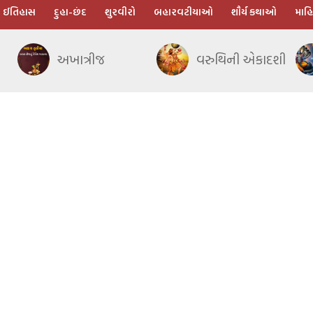
ઈતિહાસ
દુહા-છંદ
શુરવીરો
બહારવટીયાઓ
શૌર્ય કથાઓ
માહિ
અખાત્રીજ
વરુથિની એકાદશી