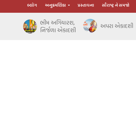
બ્લોગ
અનુક્રમણિકા
પ્રસ્તાવના
સૌરાષ્ટ્ર ને સમજો
ભીમ અગિયારશ,
અપરા એકાદશી
નિર્જળા એકાદશી