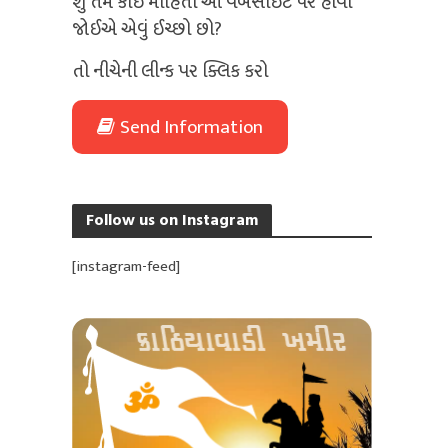
શું તમે કોઈ માહિતી આ વેબસાઈટ પર હોવી
જોઈએ એવું ઈચ્છો છો?
તો નીચેની લીન્ક પર ક્લિક કરો
Send Information
Follow us on Instagram
[instagram-feed]