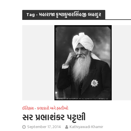
Tag - મહારાજા કૃષ્ણકુમારસિંહજી બહાદુર
ઈતિહાસ
કલાકારો અને હસ્તીઓ
•
સર પ્રભાશંકર પટ્ટણી
September 17, 2014
Kathiyawadi Khamir