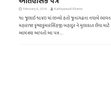
ઐતિહસિક પત્ર
February 6, 2014
Kathiyawadi Khamir
૧૯ જુલાઈ ૧૯૪૦ માં લખ્યો હતો જુનાગઢના નવાબે ભાવન
મહારાજા કૃષ્ણકુમારસિંહજી બહાદુર ને મુલાકાત લેંવા માટે
આમંત્રણ આપતો આ પત્ર …