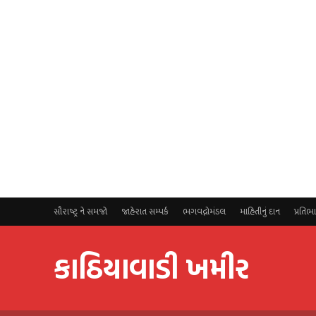
સૌરાષ્ટ્ર ને સમજો
જાહેરાત સમ્પર્ક
ભગવદ્ગોમંડલ
માહિતીનું દાન
પ્રતિભ
કાઠિયાવાડી ખમીર