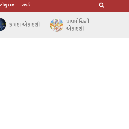
તીનું દાન
સંપર્ક
પાપમોચિની
કામદા એકાદશી
એકાદશી