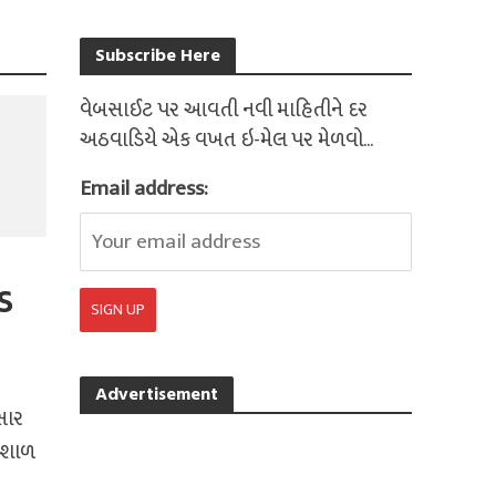
Subscribe Here
વેબસાઈટ પર આવતી નવી માહિતીને દર
અઠવાડિયે એક વખત ઇ-મેલ પર મેળવો...
Email address:
ંડ
Advertisement
 સાર
વિશાળ