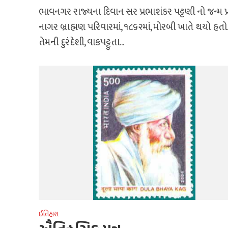
ભાવનગર રાજ્યના દિવાન સર પ્રભાશંકર પટ્ટણી નો જન્મ પ્ર
નાગર બ્રાહ્મણ પરિવારમાં, ૧૮૬૨માં, મોરબી ખાતે થયો હતો
તેમની દુરંદેશી, વાકપટ્ટુતા...
ઈતિહાસ