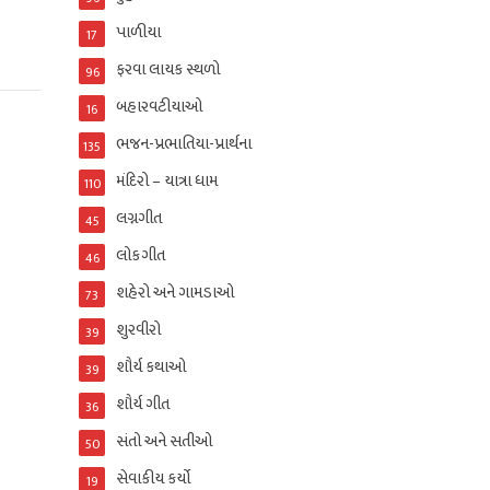
પાળીયા
17
ફરવા લાયક સ્થળો
96
બહારવટીયાઓ
16
ભજન-પ્રભાતિયા-પ્રાર્થના
135
મંદિરો – યાત્રા ધામ
110
લગ્નગીત
45
લોકગીત
46
શહેરો અને ગામડાઓ
73
શુરવીરો
39
શૌર્ય કથાઓ
39
શૌર્ય ગીત
36
સંતો અને સતીઓ
50
સેવાકીય કર્યો
19