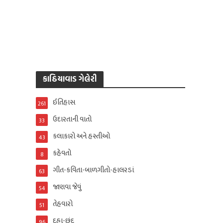
કાઠિયાવાડ ગેલેરી
ઈતિહાસ
261
ઉદારતાની વાતો
33
કલાકારો અને હસ્તીઓ
43
કહેવતો
8
ગીત-કવિતા-બાળગીતો-હાલરડાં
63
જાણવા જેવું
54
તેહવારો
51
દુહા-છંદ
96