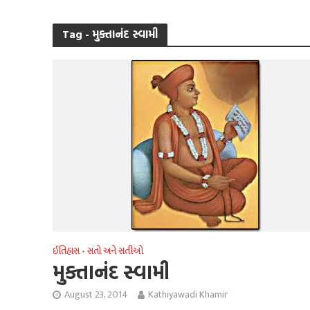
Tag - મુક્તાનંદ સ્વામી
ઈતિહાસ
સંતો અને સતીઓ
•
મુક્તાનંદ સ્વામી
August 23, 2014
Kathiyawadi Khamir