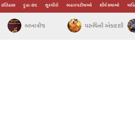
ઈતિહાસ
દુહા-છંદ
શુરવીરો
બહારવટીયાઓ
શૌર્ય કથાઓ
માહિ
અખાત્રીજ
વરુથિની એકાદશી