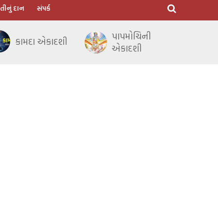
તીનું દાન
સંપર્ક
પાપમોચિની
કામદા એકાદશી
એકાદશી