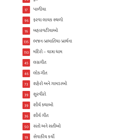
પાળીયા
17
ફરવા લાયક સ્થળો
96
બહારવટીયાઓ
16
ભજન-પ્રભાતિયા-પ્રાર્થના
135
મંદિરો – યાત્રા ધામ
110
લગ્નગીત
45
લોકગીત
46
શહેરો અને ગામડાઓ
73
શુરવીરો
39
શૌર્ય કથાઓ
39
શૌર્ય ગીત
36
સંતો અને સતીઓ
50
સેવાકીય કર્યો
19