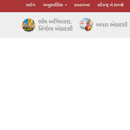
બ્લોગ
અનુક્રમણિકા
પ્રસ્તાવના
સૌરાષ્ટ્ર ને સમજો
ભીમ અગિયારશ,
અપરા એકાદશી
નિર્જળા એકાદશી