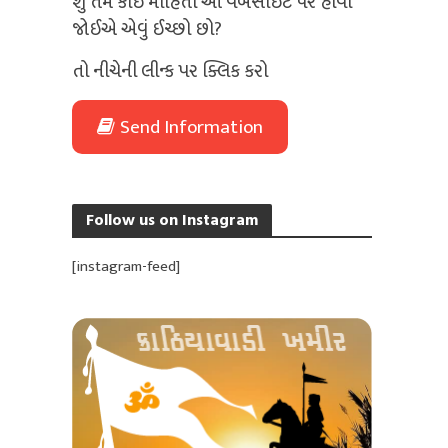
શું તમે કોઈ માહિતી આ વેબસાઈટ પર હોવી
જોઈએ એવું ઈચ્છો છો?
તો નીચેની લીન્ક પર ક્લિક કરો
Send Information
Follow us on Instagram
[instagram-feed]