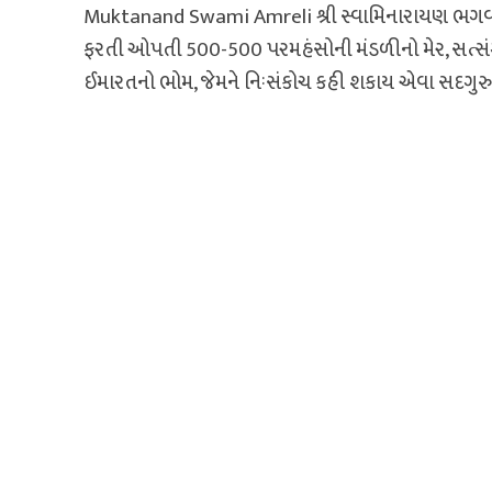
Muktanand Swami Amreli શ્રી સ્વામિનારાયણ ભગ
ફરતી ઓપતી 500-500 પરમહંસોની મંડળીનો મેર, સત્સ
ઈમારતનો ભોમ, જેમને નિઃસંકોચ કહી શકાય એવા સદગુરુ.