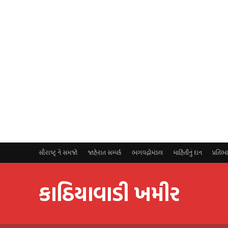
સૌરાષ્ટ્ર ને સમજો
જાહેરાત સમ્પર્ક
ભગવદ્ગોમંડલ
માહિતીનું દાન
પ્રતિભ
કાઠિયાવાડી ખમીર