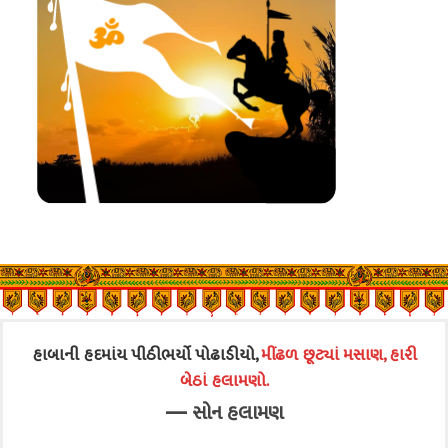
હાબાની હદમાંય પીઠીભર્યો પોઢાડીયો,
મીંઢળ છૂટ્યાં મસાણ, હારી
બેઠાં હલામણો.
—
સોન હલામણ