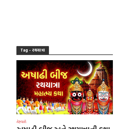
Tag - રથયાત્રા
તેહવારો