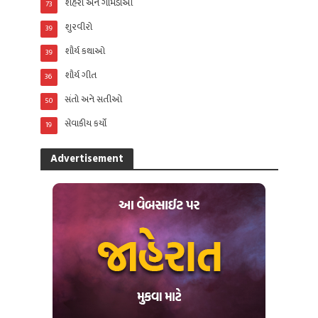
શહેરો અને ગામડાઓ
73
શુરવીરો
39
શૌર્ય કથાઓ
39
શૌર્ય ગીત
36
સંતો અને સતીઓ
50
સેવાકીય કર્યો
19
Advertisement