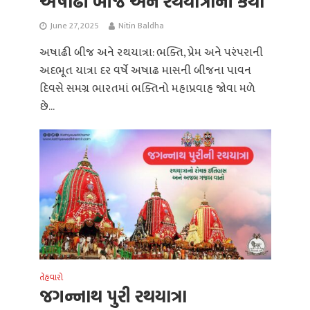
અષાઢી બીજ અને રથયાત્રાની કથા
June 27, 2025
Nitin Baldha
અષાઢી બીજ અને રથયાત્રા: ભક્તિ, પ્રેમ અને પરંપરાની
અદભૂત યાત્રા દર વર્ષે અષાઢ માસની બીજના પાવન
દિવસે સમગ્ર ભારતમાં ભક્તિનો મહાપ્રવાહ જોવા મળે
છે...
તેહવારો
જગન્નાથ પુરી રથયાત્રા