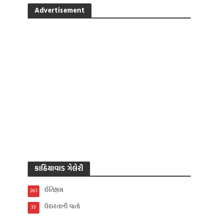
Advertisement
કાઠિયાવાડ ગેલેરી
ઈતિહાસ
261
ઉદારતાની વાતો
33