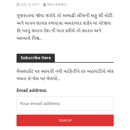
July 12, 2021
Nitin Baldha
ગુજરાતમાં જોવા જઇયે તો અષાઢી બીજની સહુ થી મોટી
અને માનવ લાયક રથયાત્રા અમદાવાદ શહેર માં યોજાય
છે, પરંતુ ભારત દેશ ની વાત કરીયે તો ભારત અને
આખાયે વિશ્વ...
Subscribe Here
વેબસાઈટ પર આવતી નવી માહિતીને દર અઠવાડિયે એક
વખત ઇ-મેલ પર મેળવો...
Email address: