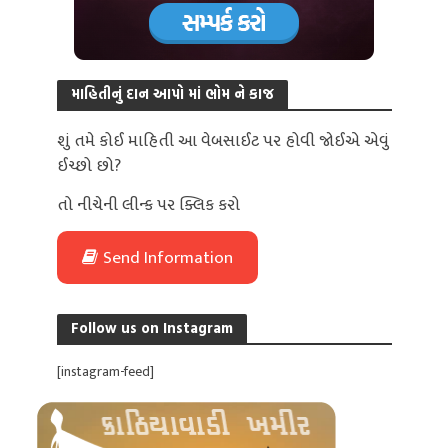
માહિતીનું દાન આપો માં ભોમ ને કાજ
શું તમે કોઈ માહિતી આ વેબસાઈટ પર હોવી જોઈએ એવું
ઈચ્છો છો?
તો નીચેની લીન્ક પર ક્લિક કરો
Send Information
Follow us on Instagram
[instagram-feed]