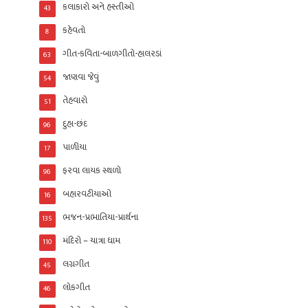
કલાકારો અને હસ્તીઓ
43
કહેવતો
8
ગીત-કવિતા-બાળગીતો-હાલરડાં
63
જાણવા જેવું
54
તેહવારો
51
દુહા-છંદ
96
પાળીયા
17
ફરવા લાયક સ્થળો
96
બહારવટીયાઓ
16
ભજન-પ્રભાતિયા-પ્રાર્થના
135
મંદિરો – યાત્રા ધામ
110
લગ્નગીત
45
લોકગીત
46