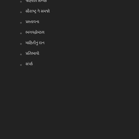
જાહેરાત સમ્પર્ક
સૌરાષ્ટ્ર ને સમજો
પ્રસ્તાવના
ભગવદ્ગોમંડલ
માહિતીનું દાન
પ્રતિભાવો
સંપર્ક