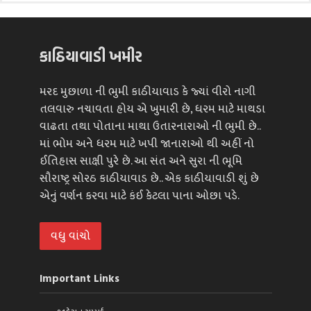
કાઠિયાવાડી ખમીર
મરદ મુછાળા ની ભુમી કાઠીયાવાડ કે જ્યાં વીરો નાગી
તલવારુ નચાવતા હોય એ ખુમારી છે, ધરમ માટે માથડા
વાઢતા તથા પોતાના માથા ઉતારનારાઓ ની ભુમી છે..
માં ભોમ અને ધરમ માટે ખપી જાનારાઓ થી અહીં નો
ઈતિહાસ સાક્ષી પુરે છે. આ સંત અને સુરા ની ભૂમિ
સૌરાષ્ટ્ર સોરઠ કાઠીયાવાડ છે.. એક કાઠીયાવાડી શું છે
એનું વર્ણન કરવા માટે કંઈ કેટલા પાના ઓછા પડે.
વધુ વાંચો
Important Links