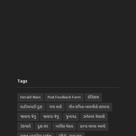
Tags
Herald Main
Post Feedback Form
ઈતિહાસ
કાઠીયાવાડી દુહા
ગંગા સતી
ગીત-કવિતા-બાળગીતો-હાલરડાં
જાણવા જેવું
જાણવા જેવું
જુનાગઢ
ઝવેરચંદ મેઘાણી
તેહવારો
દુહા-છંદ
નરસિંહ મેહતા
ફરવા લાયક સ્થળો