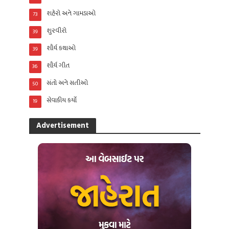
શહેરો અને ગામડાઓ
73
શુરવીરો
39
શૌર્ય કથાઓ
39
શૌર્ય ગીત
36
સંતો અને સતીઓ
50
સેવાકીય કર્યો
19
Advertisement