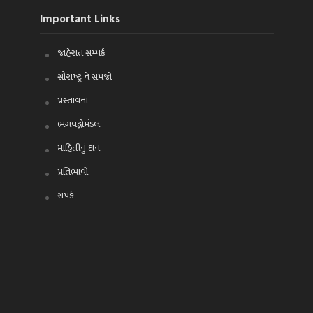
Important Links
જાહેરાત સમ્પર્ક
સૌરાષ્ટ્ર ને સમજો
પ્રસ્તાવના
ભગવદ્ગોમંડલ
માહિતીનું દાન
પ્રતિભાવો
સંપર્ક