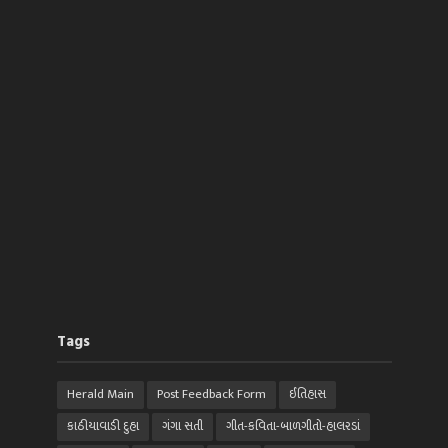
Tags
Herald Main
Post Feedback Form
ઈતિહાસ
કાઠીયાવાડી દુહા
ગંગા સતી
ગીત-કવિતા-બાળગીતો-હાલરડાં