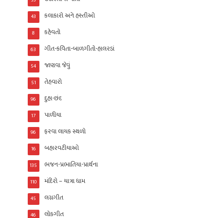
33
કલાકારો અને હસ્તીઓ
43
કહેવતો
8
ગીત-કવિતા-બાળગીતો-હાલરડાં
63
જાણવા જેવું
54
તેહવારો
51
દુહા-છંદ
96
પાળીયા
17
ફરવા લાયક સ્થળો
96
બહારવટીયાઓ
16
ભજન-પ્રભાતિયા-પ્રાર્થના
135
મંદિરો – યાત્રા ધામ
110
લગ્નગીત
45
લોકગીત
46