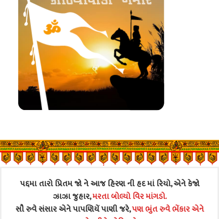
પદ્દમા તારો પ્રિતમ જો ને આજ હિરણ ની હદ માં રિયો, એને કેજો
ઝાઝા જુહાર,
મરતા બોલ્યો વિર માંગડો.
સૌ રુવે સંસાર એને પાપણિયેં પાણી જરે,
પણ ભુંત રુવે ભેંકાર એને