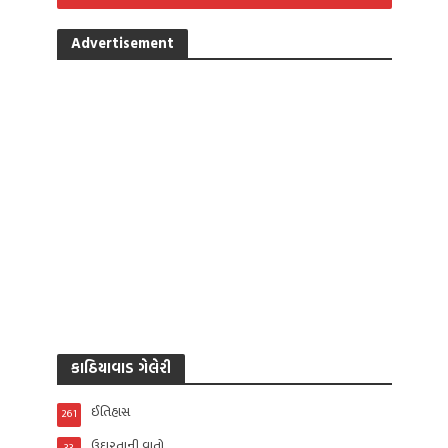
Advertisement
કાઠિયાવાડ ગેલેરી
ઈતિહાસ
261
ઉદારતાની વાતો