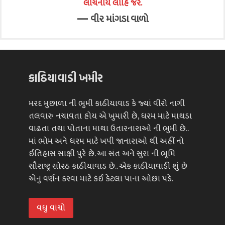
લોચનીયે લોહિ જરે.
—
વીર માંગડા વાળો
કાઠિયાવાડી ખમીર
મરદ મુછાળા ની ભુમી કાઠીયાવાડ કે જ્યાં વીરો નાગી
તલવારુ નચાવતા હોય એ ખુમારી છે, ધરમ માટે માથડા
વાઢતા તથા પોતાના માથા ઉતારનારાઓ ની ભુમી છે..
માં ભોમ અને ધરમ માટે ખપી જાનારાઓ થી અહીં નો
ઈતિહાસ સાક્ષી પુરે છે. આ સંત અને સુરા ની ભૂમિ
સૌરાષ્ટ્ર સોરઠ કાઠીયાવાડ છે.. એક કાઠીયાવાડી શું છે
એનું વર્ણન કરવા માટે કંઈ કેટલા પાના ઓછા પડે.
વધુ વાંચો