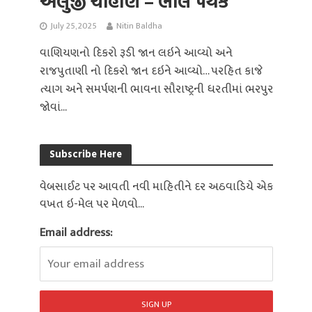
અલુજી ચૌહાણ – ભાલ પંથક
July 25, 2025
Nitin Baldha
વાણિયણનો દિકરો રૂડી જાન લઇને આવ્યો અને
રાજપુતાણી નો દિકરો જાન દઇને આવ્યો… પરહિત કાજે
ત્યાગ અને સમર્પણની ભાવના સૌરાષ્ટ્રની ધરતીમાં ભરપુર
જોવાં...
Subscribe Here
વેબસાઈટ પર આવતી નવી માહિતીને દર અઠવાડિયે એક
વખત ઇ-મેલ પર મેળવો...
Email address: