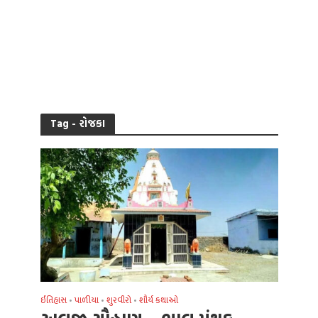
Tag - રોજકા
ઈતિહાસ
પાળીયા
શુરવીરો
શૌર્ય કથાઓ
•
•
•