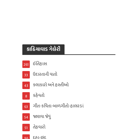
કાઠિયાવાડ ગેલેરી
ઈતિહાસ
261
ઉદારતાની વાતો
33
કલાકારો અને હસ્તીઓ
43
કહેવતો
8
ગીત-કવિતા-બાળગીતો-હાલરડાં
63
જાણવા જેવું
54
તેહવારો
51
દુહા-છંદ
96