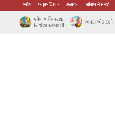
બ્લોગ
અનુક્રમણિકા
પ્રસ્તાવના
સૌરાષ્ટ્ર ને સમજો
ભીમ અગિયારશ,
અપરા એકાદશી
નિર્જળા એકાદશી