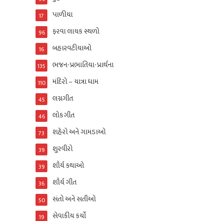
પાળીયા
17
ફરવા લાયક સ્થળો
96
બહારવટીયાઓ
16
ભજન-પ્રભાતિયા-પ્રાર્થના
135
મંદિરો – યાત્રા ધામ
110
લગ્નગીત
45
લોકગીત
46
શહેરો અને ગામડાઓ
73
શુરવીરો
39
શૌર્ય કથાઓ
39
શૌર્ય ગીત
36
સંતો અને સતીઓ
50
સેવાકીય કર્યો
19