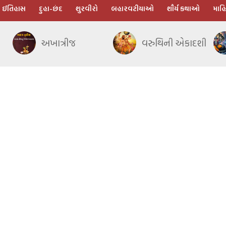
ઈતિહાસ
દુહા-છંદ
શુરવીરો
બહારવટીયાઓ
શૌર્ય કથાઓ
માહિ
અખાત્રીજ
વરુથિની એકાદશી