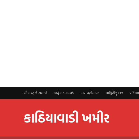
સૌરાષ્ટ્ર ને સમજો
જાહેરાત સમ્પર્ક
ભગવદ્ગોમંડલ
માહિતીનું દાન
પ્રતિભ
કાઠિયાવાડી ખમીર