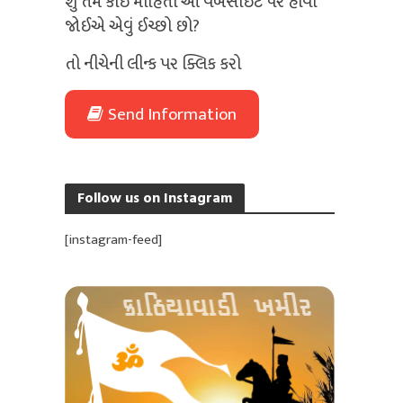
શું તમે કોઈ માહિતી આ વેબસાઈટ પર હોવી
જોઈએ એવું ઈચ્છો છો?
તો નીચેની લીન્ક પર ક્લિક કરો
Send Information
Follow us on Instagram
[instagram-feed]