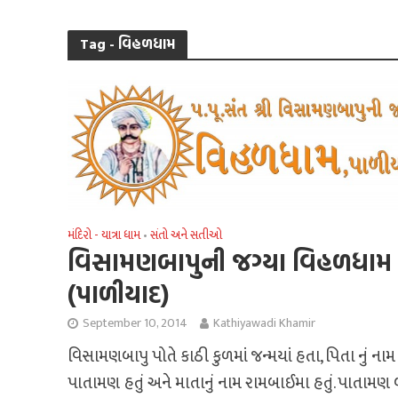
Tag - વિહળધામ
મંદિરો - યાત્રા ધામ
સંતો અને સતીઓ
•
વિસામણબાપુની જગ્‍યા વિહળધામ
(પાળીયાદ)
September 10, 2014
Kathiyawadi Khamir
વિસામણબાપુ પોતે કાઠી કુળમાં જન્મયાં હતા, પિતા નું નામ
પાતામણ હતું અને માતાનું નામ રામબાઈમા હતું. પાતામણ