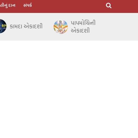
તીનું દાન
સંપર્ક
પાપમોચિની
કામદા એકાદશી
એકાદશી