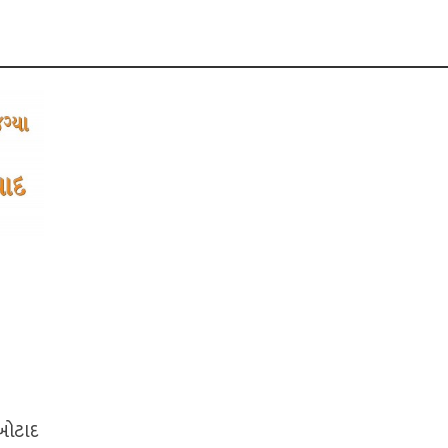
 બોટાદ