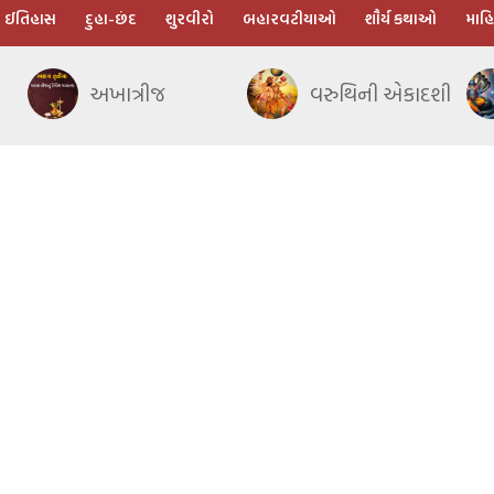
ઈતિહાસ
દુહા-છંદ
શુરવીરો
બહારવટીયાઓ
શૌર્ય કથાઓ
માહિ
અખાત્રીજ
વરુથિની એકાદશી