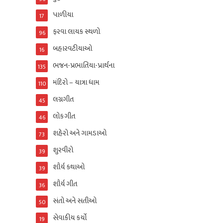
પાળીયા
17
ફરવા લાયક સ્થળો
96
બહારવટીયાઓ
16
ભજન-પ્રભાતિયા-પ્રાર્થના
135
મંદિરો – યાત્રા ધામ
110
લગ્નગીત
45
લોકગીત
46
શહેરો અને ગામડાઓ
73
શુરવીરો
39
શૌર્ય કથાઓ
39
શૌર્ય ગીત
36
સંતો અને સતીઓ
50
સેવાકીય કર્યો
19