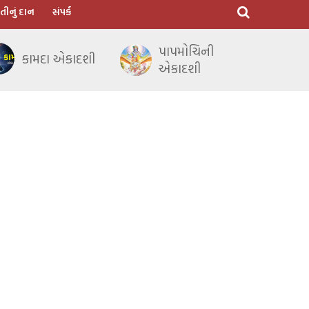
તીનું દાન
સંપર્ક
પાપમોચિની
કામદા એકાદશી
એકાદશી