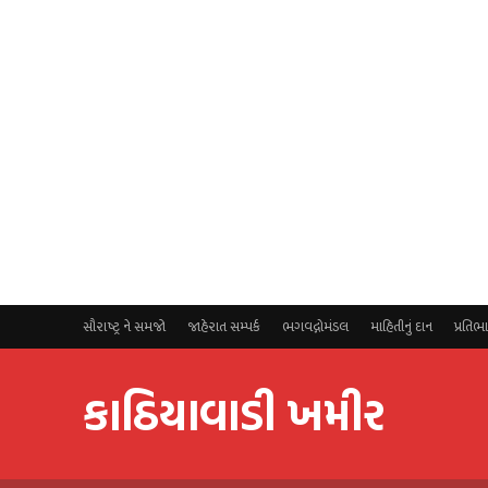
સૌરાષ્ટ્ર ને સમજો
જાહેરાત સમ્પર્ક
ભગવદ્ગોમંડલ
માહિતીનું દાન
પ્રતિભ
કાઠિયાવાડી ખમીર