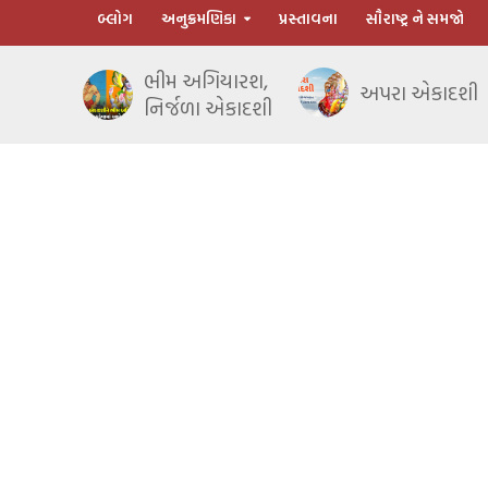
બ્લોગ
અનુક્રમણિકા
પ્રસ્તાવના
સૌરાષ્ટ્ર ને સમજો
ભીમ અગિયારશ,
અપરા એકાદશી
નિર્જળા એકાદશી