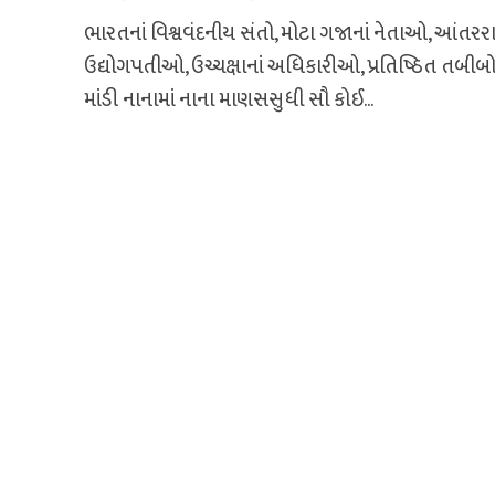
ભારતનાં વિશ્વવંદનીય સંતો, મોટા ગજાનાં નેતાઓ, આંતરરાષ્
ઉદ્યોગપતીઓ, ઉચ્ચક્ષાનાં અધિકારીઓ, પ્રતિષ્ઠિત તબીબ
માંડી નાનામાં નાના માણસસુધી સૌ કોઈ...