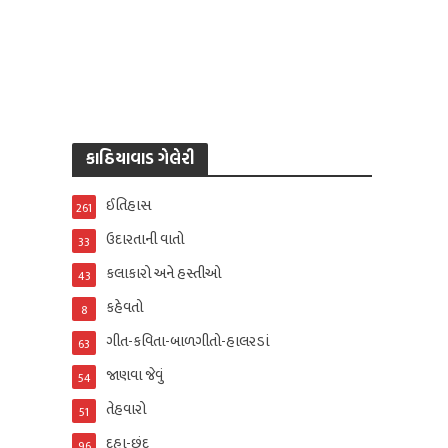
કાઠિયાવાડ ગેલેરી
ઈતિહાસ
261
ઉદારતાની વાતો
33
કલાકારો અને હસ્તીઓ
43
કહેવતો
8
ગીત-કવિતા-બાળગીતો-હાલરડાં
63
જાણવા જેવું
54
તેહવારો
51
દુહા-છંદ
96