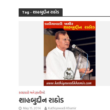
Tag - શાહબુદ્દીન રાઠોડ
કલાકારો અને હસ્તીઓ
શાહબુદ્દીન રાઠોડ
May 15, 2014
Kathiyawadi Khamir