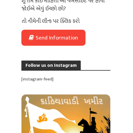
શું તમે કોઈ માહિતી આ વેબસાઈટ પર હોવી
જોઈએ એવું ઈચ્છો છો?
તો નીચેની લીન્ક પર ક્લિક કરો
Send Information
Follow us on Instagram
[instagram-feed]