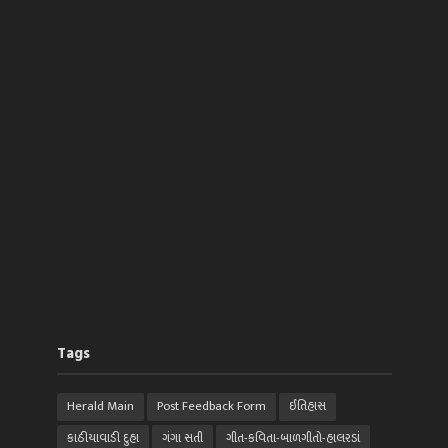
Tags
Herald Main
Post Feedback Form
ઈતિહાસ
કાઠીયાવાડી દુહા
ગંગા સતી
ગીત-કવિતા-બાળગીતો-હાલરડાં