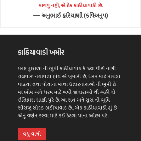
માગવુ નહી, એ ટેક કાઠીયાવાડી છે.
—
અનુભાઈ હરિયાણી (કવિઅનુપ)
કાઠિયાવાડી ખમીર
મરદ મુછાળા ની ભુમી કાઠીયાવાડ કે જ્યાં વીરો નાગી
તલવારુ નચાવતા હોય એ ખુમારી છે, ધરમ માટે માથડા
વાઢતા તથા પોતાના માથા ઉતારનારાઓ ની ભુમી છે..
માં ભોમ અને ધરમ માટે ખપી જાનારાઓ થી અહીં નો
ઈતિહાસ સાક્ષી પુરે છે. આ સંત અને સુરા ની ભૂમિ
સૌરાષ્ટ્ર સોરઠ કાઠીયાવાડ છે.. એક કાઠીયાવાડી શું છે
એનું વર્ણન કરવા માટે કંઈ કેટલા પાના ઓછા પડે.
વધુ વાંચો