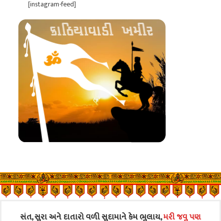
[instagram-feed]
સંત, સુરા અને દાતારો વળી સુદામાને કેમ ભુલાય,
મરી જવુ પણ