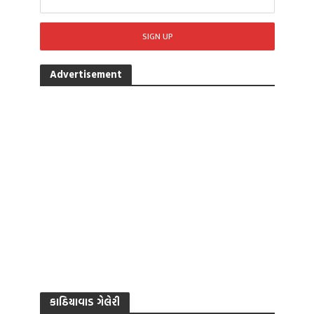
Advertisement
કાઠિયાવાડ ગેલેરી