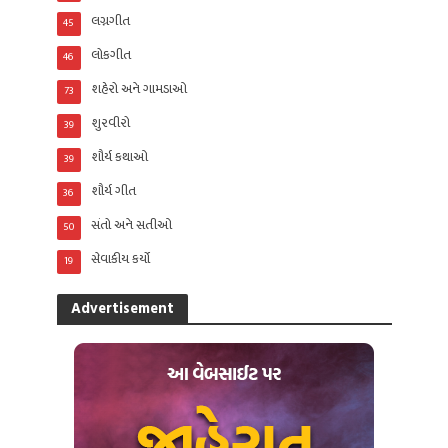
લગ્નગીત
45
લોકગીત
46
શહેરો અને ગામડાઓ
73
શુરવીરો
39
શૌર્ય કથાઓ
39
શૌર્ય ગીત
36
સંતો અને સતીઓ
50
સેવાકીય કર્યો
19
Advertisement