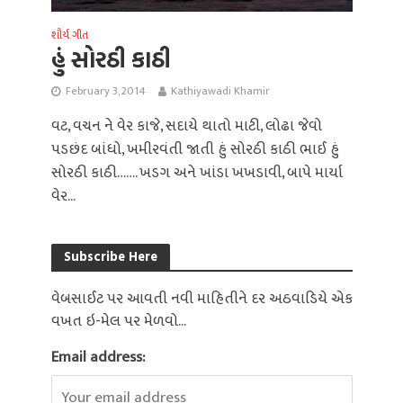
શૌર્ય ગીત
હું સોરઠી કાઠી
February 3, 2014
Kathiyawadi Khamir
વટ, વચન ને વેર કાજે, સદાયે થાતો માટી, લોઢા જેવો
પડછંદ બાંધો, ખમીરવંતી જાતી હું સોરઠી કાઠી ભાઈ હું
સોરઠી કાઠી……. ખડગ અને ખાંડા ખખડાવી, બાપે માર્યા
વેર...
Subscribe Here
વેબસાઈટ પર આવતી નવી માહિતીને દર અઠવાડિયે એક
વખત ઇ-મેલ પર મેળવો...
Email address: