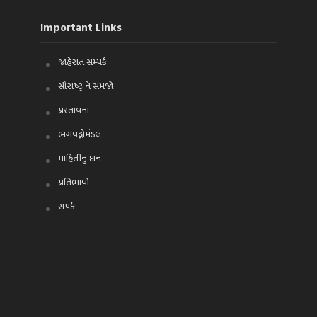
Important Links
જાહેરાત સમ્પર્ક
સૌરાષ્ટ્ર ને સમજો
પ્રસ્તાવના
ભગવદ્ગોમંડલ
માહિતીનું દાન
પ્રતિભાવો
સંપર્ક