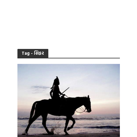
Tag - સિફર