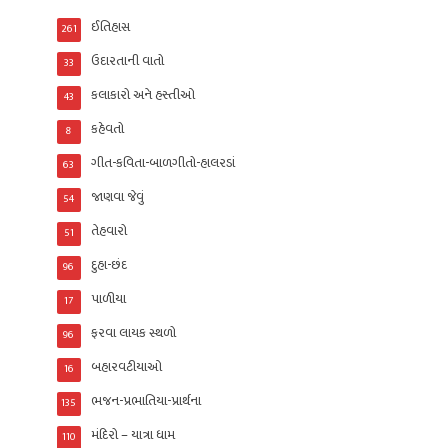
ઈતિહાસ
261
ઉદારતાની વાતો
33
કલાકારો અને હસ્તીઓ
43
કહેવતો
8
ગીત-કવિતા-બાળગીતો-હાલરડાં
63
જાણવા જેવું
54
તેહવારો
51
દુહા-છંદ
96
પાળીયા
17
ફરવા લાયક સ્થળો
96
બહારવટીયાઓ
16
ભજન-પ્રભાતિયા-પ્રાર્થના
135
મંદિરો – યાત્રા ધામ
110