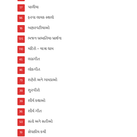
પાળીયા
17
ફરવા લાયક સ્થળો
96
બહારવટીયાઓ
16
ભજન-પ્રભાતિયા-પ્રાર્થના
135
મંદિરો – યાત્રા ધામ
110
લગ્નગીત
45
લોકગીત
46
શહેરો અને ગામડાઓ
73
શુરવીરો
39
શૌર્ય કથાઓ
39
શૌર્ય ગીત
36
સંતો અને સતીઓ
50
સેવાકીય કર્યો
19