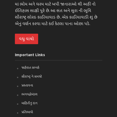
માં ભોમ અને ધરમ માટે ખપી જાનારાઓ થી અહીં નો
ઈતિહાસ સાક્ષી પુરે છે. આ સંત અને સુરા ની ભૂમિ
સૌરાષ્ટ્ર સોરઠ કાઠીયાવાડ છે.. એક કાઠીયાવાડી શું છે
એનું વર્ણન કરવા માટે કંઈ કેટલા પાના ઓછા પડે.
વધુ વાંચો
Important Links
જાહેરાત સમ્પર્ક
સૌરાષ્ટ્ર ને સમજો
પ્રસ્તાવના
ભગવદ્ગોમંડલ
માહિતીનું દાન
પ્રતિભાવો