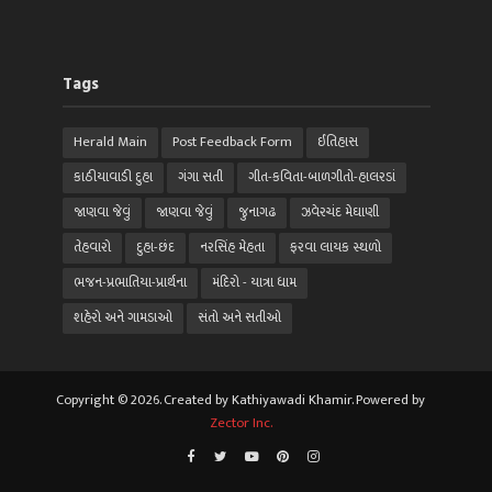
Tags
Herald Main
Post Feedback Form
ઈતિહાસ
કાઠીયાવાડી દુહા
ગંગા સતી
ગીત-કવિતા-બાળગીતો-હાલરડાં
જાણવા જેવું
જાણવા જેવું
જુનાગઢ
ઝવેરચંદ મેઘાણી
તેહવારો
દુહા-છંદ
નરસિંહ મેહતા
ફરવા લાયક સ્થળો
ભજન-પ્રભાતિયા-પ્રાર્થના
મંદિરો - યાત્રા ધામ
શહેરો અને ગામડાઓ
સંતો અને સતીઓ
Copyright © 2026. Created by Kathiyawadi Khamir. Powered by
Zector Inc.