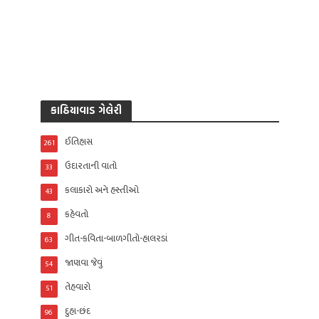
કાઠિયાવાડ ગેલેરી
ઈતિહાસ
261
ઉદારતાની વાતો
33
કલાકારો અને હસ્તીઓ
43
કહેવતો
8
ગીત-કવિતા-બાળગીતો-હાલરડાં
63
જાણવા જેવું
54
તેહવારો
51
દુહા-છંદ
96