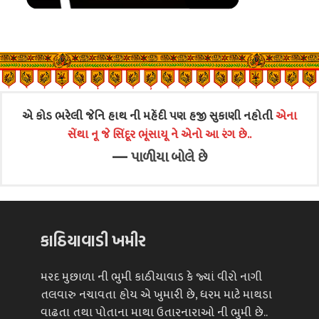
એ કોડ ભરેલી જેનિ હાથ ની મહેંદી પણ હજી સુકાણી નહોતી
એના
સેંથા નૂ જે સિંદૂર ભૂંસાયૂ ને એનો આ રંગ છે..
—
પાળીયા બોલે છે
કાઠિયાવાડી ખમીર
મરદ મુછાળા ની ભુમી કાઠીયાવાડ કે જ્યાં વીરો નાગી
તલવારુ નચાવતા હોય એ ખુમારી છે, ધરમ માટે માથડા
વાઢતા તથા પોતાના માથા ઉતારનારાઓ ની ભુમી છે..