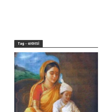
Tag - હાલરડાં