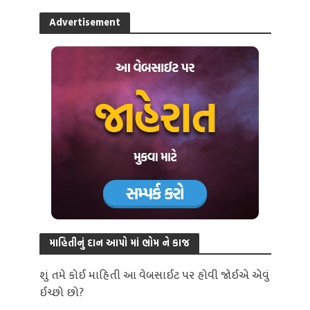
Advertisement
માહિતીનું દાન આપો માં ભોમ ને કાજ
શું તમે કોઈ માહિતી આ વેબસાઈટ પર હોવી જોઈએ એવું
ઈચ્છો છો?