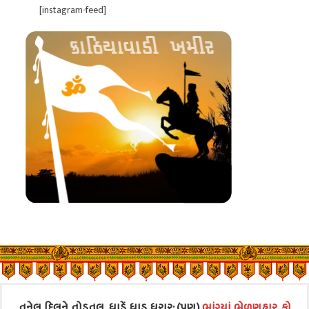
[instagram-feed]
તૂનેલ દિલને તોડતલ, ધાડેં ધાડ ધરાર; (પણ)
ભાંગ્યાં ભેળણહાર, કો