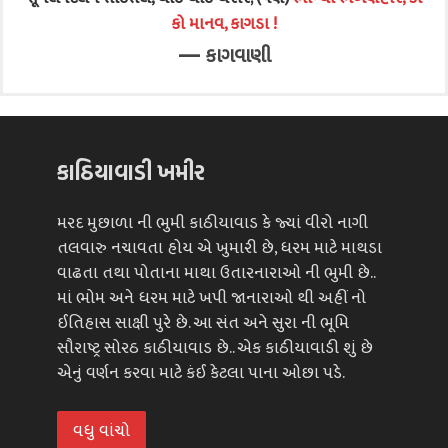
કો માનવ, કાગડા !
—
કાગવાણી
કાઠિયાવાડી ખમીર
મરદ મુછાળા ની ભુમી કાઠીયાવાડ કે જ્યાં વીરો નાગી
તલવારુ નચાવતા હોય એ ખુમારી છે, ધરમ માટે માથડા
વાઢતા તથા પોતાના માથા ઉતારનારાઓ ની ભુમી છે..
માં ભોમ અને ધરમ માટે ખપી જાનારાઓ થી અહીં નો
ઈતિહાસ સાક્ષી પુરે છે. આ સંત અને સુરા ની ભૂમિ
સૌરાષ્ટ્ર સોરઠ કાઠીયાવાડ છે.. એક કાઠીયાવાડી શું છે
એનું વર્ણન કરવા માટે કંઈ કેટલા પાના ઓછા પડે.
વધુ વાંચો