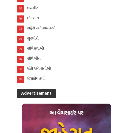
લગ્નગીત
45
લોકગીત
46
શહેરો અને ગામડાઓ
73
શુરવીરો
39
શૌર્ય કથાઓ
39
શૌર્ય ગીત
36
સંતો અને સતીઓ
50
સેવાકીય કર્યો
19
Advertisement