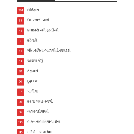
ઈતિહાસ
261
ઉદારતાની વાતો
33
કલાકારો અને હસ્તીઓ
43
કહેવતો
8
ગીત-કવિતા-બાળગીતો-હાલરડાં
63
જાણવા જેવું
54
તેહવારો
51
દુહા-છંદ
96
પાળીયા
17
ફરવા લાયક સ્થળો
96
બહારવટીયાઓ
16
ભજન-પ્રભાતિયા-પ્રાર્થના
135
મંદિરો – યાત્રા ધામ
110