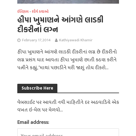
ઈતિહાસ
શૌર્ય કથાઓ
•
હીપા ખુમાણને આંગણે લાડકી
દીકરીનાં લગ્ન
February 17, 2014
Kathiyawadi Khamir
હીપા ખુમાણને આંગણે લાડકી દીકરીનાં લગ્ન છે દીકરીનો
લગ્ન પ્રસંગ યાદ આવતા હીપા ખુમાણે છાતી કઠણ કરીને
પત્નીને કહ્યું, ‘માથાં પછાડીને મરી જાશું તોય દીકરો...
Subscribe Here
વેબસાઈટ પર આવતી નવી માહિતીને દર અઠવાડિયે એક
વખત ઇ-મેલ પર મેળવો...
Email address: