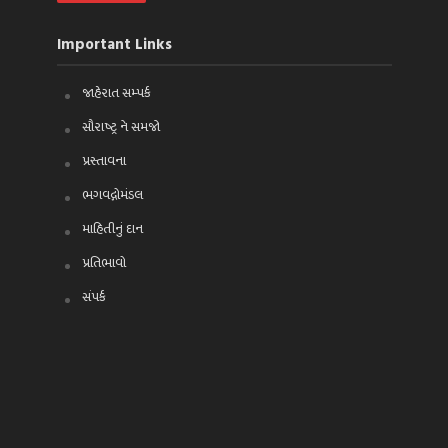
Important Links
જાહેરાત સમ્પર્ક
સૌરાષ્ટ્ર ને સમજો
પ્રસ્તાવના
ભગવદ્ગોમંડલ
માહિતીનું દાન
પ્રતિભાવો
સંપર્ક