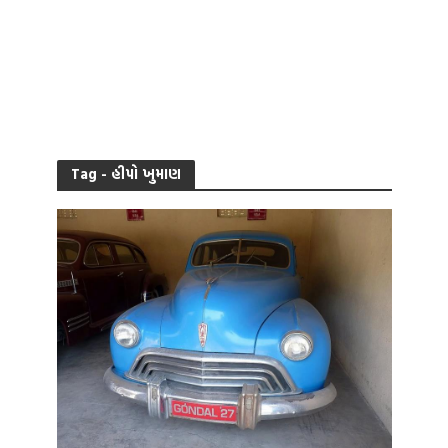
Tag - હીપો ખુમાણ