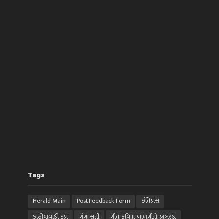
Tags
Herald Main
Post Feedback Form
ઈતિહાસ
કાઠીયાવાડી દુહા
ગંગા સતી
ગીત-કવિતા-બાળગીતો-હાલરડાં