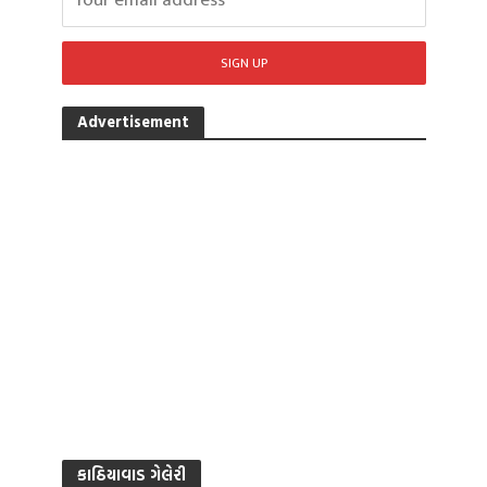
Advertisement
કાઠિયાવાડ ગેલેરી