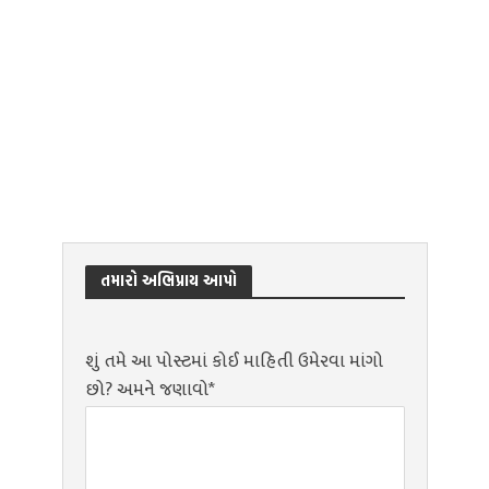
તમારો અભિપ્રાય આપો
શું તમે આ પોસ્ટમાં કોઈ માહિતી ઉમેરવા માંગો
છો? અમને જણાવો*