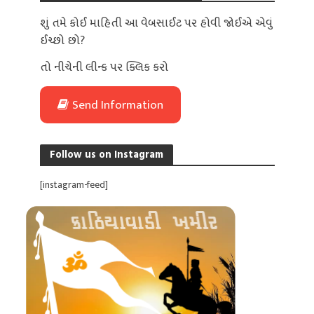
શું તમે કોઈ માહિતી આ વેબસાઈટ પર હોવી જોઈએ એવું
ઈચ્છો છો?
તો નીચેની લીન્ક પર ક્લિક કરો
Send Information
Follow us on Instagram
[instagram-feed]