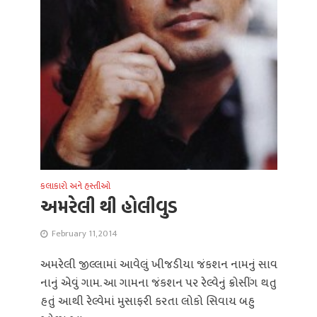
કલાકારો અને હસ્તીઓ
અમરેલી થી હોલીવુડ
February 11, 2014
અમરેલી જીલ્લામાં આવેલું ખીજડીયા જંકશન નામનું સાવ
નાનું એવું ગામ. આ ગામના જંકશન પર રેલ્વેનું ક્રોસીંગ થતુ
હતું આથી રેલ્વેમાં મુસાફરી કરતા લોકો સિવાય બહુ