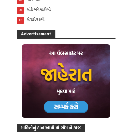
સંતો અને સતીઓ
50
સેવાકીય કર્યો
19
Advertisement
માહિતીનું દાન આપો માં ભોમ ને કાજ