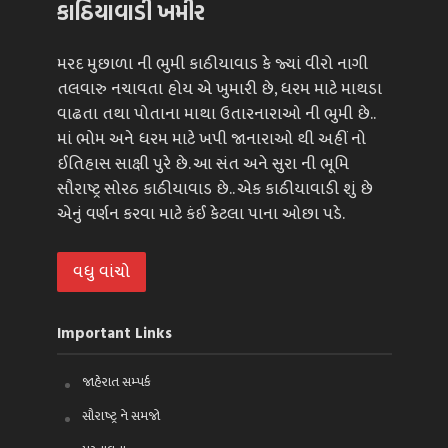
કાઠિયાવાડી ખમીર
મરદ મુછાળા ની ભુમી કાઠીયાવાડ કે જ્યાં વીરો નાગી
તલવારુ નચાવતા હોય એ ખુમારી છે, ધરમ માટે માથડા
વાઢતા તથા પોતાના માથા ઉતારનારાઓ ની ભુમી છે..
માં ભોમ અને ધરમ માટે ખપી જાનારાઓ થી અહીં નો
ઈતિહાસ સાક્ષી પુરે છે. આ સંત અને સુરા ની ભૂમિ
સૌરાષ્ટ્ર સોરઠ કાઠીયાવાડ છે.. એક કાઠીયાવાડી શું છે
એનું વર્ણન કરવા માટે કંઈ કેટલા પાના ઓછા પડે.
વધુ વાંચો
Important Links
જાહેરાત સમ્પર્ક
સૌરાષ્ટ્ર ને સમજો