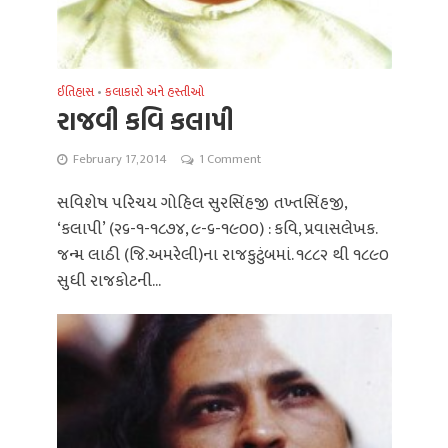
ઈતિહાસ
•
કલાકારો અને હસ્તીઓ
રાજવી કવિ કલાપી
February 17, 2014
1 Comment
સવિશેષ પરિચય ગોહિલ સુરસિંહજી તખ્તસિંહજી,
‘કલાપી’ (૨૬-૧-૧૮૭૪, ૯-૬-૧૯૦૦) : કવિ, પ્રવાસલેખક.
જન્મ લાઠી (જિ.અમરેલી)ના રાજકુટુંબમાં. ૧૮૮૨ થી ૧૮૯૦
સુધી રાજકોટની...