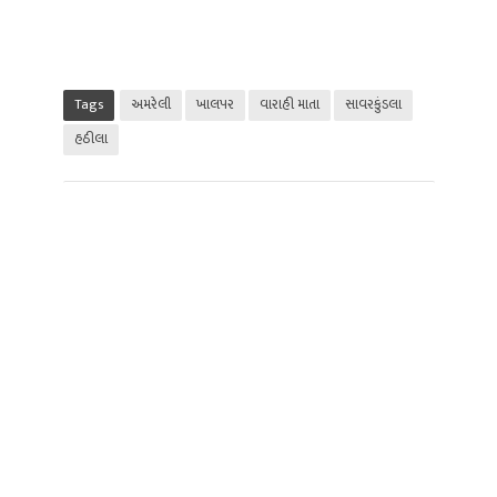
Tags
અમરેલી
ખાલ૫ર
વારાહી માતા
સાવરકુંડલા
હઠીલા