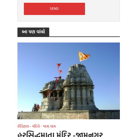
આ પણ વાંચો
ઈતિહાસ
•
મંદિરો - યાત્રા ધામ
હરસિદ્ધમાતા મંદિર -જામનગર