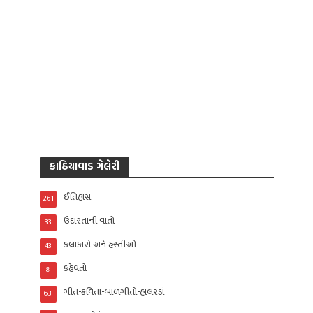
કાઠિયાવાડ ગેલેરી
ઈતિહાસ
261
ઉદારતાની વાતો
33
કલાકારો અને હસ્તીઓ
43
કહેવતો
8
ગીત-કવિતા-બાળગીતો-હાલરડાં
63