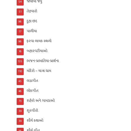
જાણવા જેવું
54
તેહવારો
51
દુહા-છંદ
96
પાળીયા
17
ફરવા લાયક સ્થળો
96
બહારવટીયાઓ
16
ભજન-પ્રભાતિયા-પ્રાર્થના
135
મંદિરો – યાત્રા ધામ
110
લગ્નગીત
45
લોકગીત
46
શહેરો અને ગામડાઓ
73
શુરવીરો
39
શૌર્ય કથાઓ
39
શૌર્ય ગીત
36