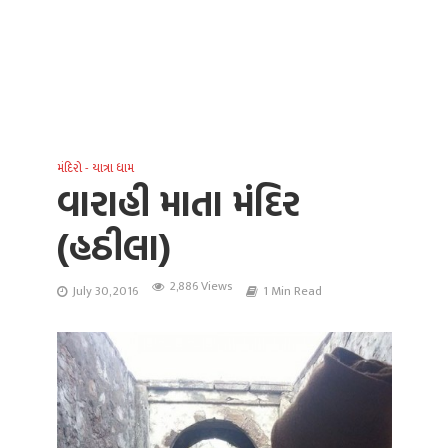
મંદિરો - યાત્રા ધામ
વારાહી માતા મંદિર
(હઠીલા)
2,886 Views
July 30, 2016
1 Min Read