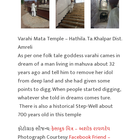
Varahi Mata Temple – Hathila. Ta. Khalpar Dist.
Amreli
As per one folk tale goddess varahi cames in
dream of a man living in mahuva about 32
years ago and tell him to remove her idol
from deep land and she had given some
points to digg. When people started digging,
whatever she told in dreams comes ture.
There is also a historical Step-Well about
700 years old in this temple
ફોટોગ્રાફ સૌજન્ય:
ફેસબુક મિત્ર – અશૉક રાવળદેવ
Photograph Courtesy:
Facebook Friend –