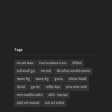
Tags
Herald Main
Post Feedback Form
ઈતિહાસ
કાઠીયાવાડી દુહા
ગંગા સતી
ગીત-કવિતા-બાળગીતો-હાલરડાં
જાણવા જેવું
જાણવા જેવું
જુનાગઢ
ઝવેરચંદ મેઘાણી
તેહવારો
દુહા-છંદ
નરસિંહ મેહતા
ફરવા લાયક સ્થળો
ભજન-પ્રભાતિયા-પ્રાર્થના
મંદિરો - યાત્રા ધામ
શહેરો અને ગામડાઓ
સંતો અને સતીઓ