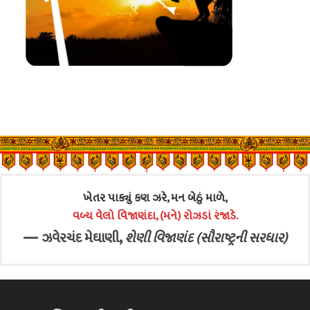
ખેતર પાક્યું કણ ઝરે, મન બેઠું માળે,
વળ્ય વેલો વિજાણંદા, (મને) રોઝડાં રંજાડે.
—
,
ઝવેરચંદ મેઘાણી
શેણી વિજાણંદ (સૌરાષ્ટ્રની સરધાર)