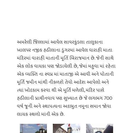
અમરેલી જિલ્‍લામાં આવેલ સાવરકુંડલા તાલુકાના
ખાલ૫ર નજીક હઠીલાના ડુંગરમાં આવેલ વારાહી માતા
મંદિરમાં વારાહી માતાની મૂતિઁ બિરાજમાન છે. જેની સાથે
એક લોક વાયકા પણ જોડાયેલી છે, જેમાં મહુવા માં રહેતા
એક વ્યક્તિ ના સ્વપ્ન માં માતાજી એ આવી અને પોતાની
મૂર્તિ જમીન માંથી નીકળશે તેવો આદેશ આપેલો અને
ત્યાં ખોદકામ કરવા થી એ મૂર્તિ મળેલી, મ‍ંદિર પાસે
હઠીલાની પ્રાચીનવાવ ૫ણ સુખ્‍યાત છે જે લગભગ 700
વર્ષ જૂની અને સ્થાપત્યના અદભુત નમૂના સમાન જોવા
લાયક સ્થળો માંની એક છે.