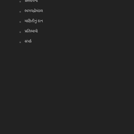
પ્રસ્તાવના
ભગવદ્ગોમંડલ
માહિતીનું દાન
પ્રતિભાવો
સંપર્ક