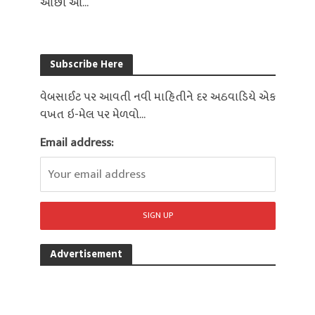
ઓછા આ...
Subscribe Here
વેબસાઈટ પર આવતી નવી માહિતીને દર અઠવાડિયે એક
વખત ઇ-મેલ પર મેળવો...
Email address:
Advertisement