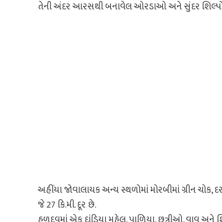
તેની અંદર આરસથી બનાવેલ ઓરડાઓ અને સુંદર શિલ્પો અ
અહીંયા જોવાલાયક અન્ય સ્થળોમાં મોરબીમાં ગ્રીન ચોક, દરબા
જે 27 કિ.મી. દૂર છે.
હળદવમાં એક દાંડિયા મહેલ, પાળિયા, છત્રીઓ, વાવ અને શિવમ