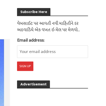
Subscribe Here
વેબસાઈટ પર આવતી નવી માહિતીને દર
અઠવાડિયે એક વખત ઇ-મેલ પર મેળવો...
Email address:
Advertisement