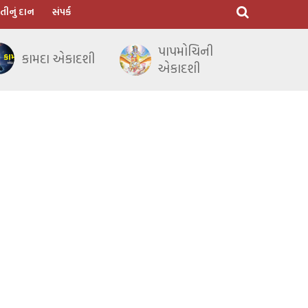
તીનું દાન
સંપર્ક
પાપમોચિની
કામદા એકાદશી
એકાદશી