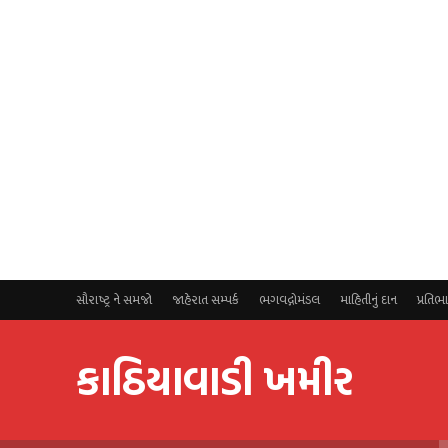
સૌરાષ્ટ્ર ને સમજો
જાહેરાત સમ્પર્ક
ભગવદ્ગોમંડલ
માહિતીનું દાન
પ્રતિભ
કાઠિયાવાડી ખમીર