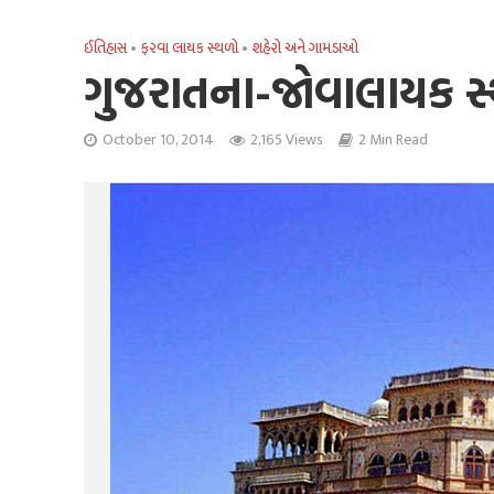
ઈતિહાસ
•
ફરવા લાયક સ્થળો
•
શહેરો અને ગામડાઓ
ગુજરાતના-જોવાલાયક સ્થ
October 10, 2014
2,165 Views
2 Min Read