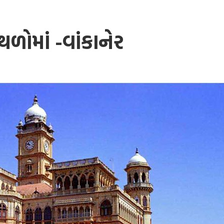
ળોમાં -વાંકાનેર