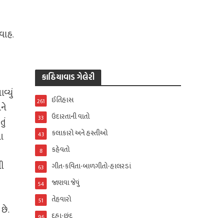
વાહ.
કાઠિયાવાડ ગેલેરી
્યું
ઈતિહાસ
261
ને
ઉદારતાની વાતો
33
ું
કલાકારો અને હસ્તીઓ
આ
43
કહેવતો
8
ી
ગીત-કવિતા-બાળગીતો-હાલરડાં
63
જાણવા જેવું
54
તેહવારો
51
છે.
દુહા-છંદ
96