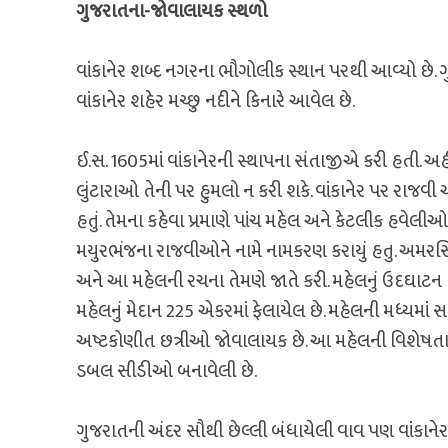
ગુજરાતના-જોવાલાયક સ્થળો
વાંકાનેર શબ્દ નગરના ભૌગોલીક સ્થાન પરથી આવ્યો છે. ગુ
વાંકાનેર શહેર મચ્છુ નદીને કિનારે આવેલ છે.
ઈ.સ. 1605માં વાંકાનેરની સ્થાપના સંતાજીએ કરી હતી. અહી
લુંટારાઓ તેની પર હુમલો ન કરી શકે. વાંકાનેર પર રાજવી અ
હતું. તેમના કહેવા પ્રમાણે પાંચ મહેલ અને કેટલીક હવેલીઓન
મયુરભંજના રાજવીઓને નામે નામકરણ કરાયું હતુ. અમરસિંહ
અને આ મહેલની રચના તેમણે જાતે કરી. મહેલનું ઉદઘાટન ત
મહેલનું મેદાન 225 એકરમાં ફેલાયેલ છે. મહેલની મધ્યમ
અષ્ટકોણીત છત્રીઓ જોવાલાયક છે. આ મહેલની વિશેષતા એ છ
ડબલ સીડીઓ બનાવેલી છે.
ગુજરાતની અંદર સૌથી છેલ્લી બંધાયેલી વાવ પણ વાંકાન