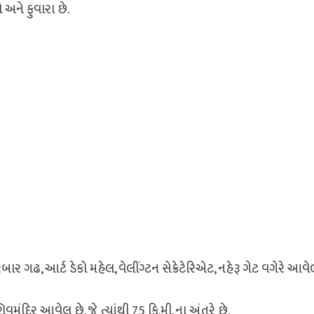
ને ફુવારા છે.
ર ગઢ, આર્ટ ડેકો મહેલ, વેલીંગ્ટન સેક્રેટેરિએટ, નહેરૂ ગેટ વગેરે આવે
ંદિર આવેલ છે. જે ત્યાંથી 75 કિ.મી. ના અંતરે છે.