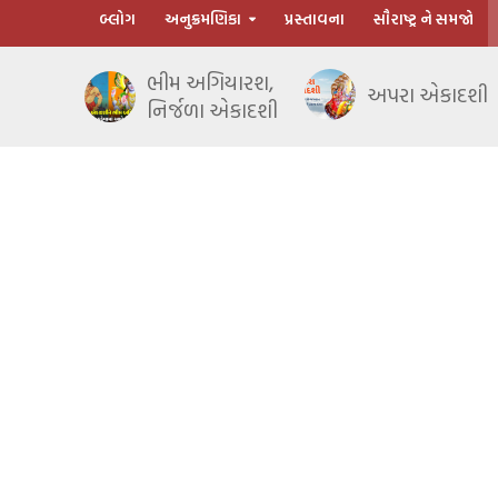
બ્લોગ
અનુક્રમણિકા
પ્રસ્તાવના
સૌરાષ્ટ્ર ને સમજો
ભીમ અગિયારશ,
અપરા એકાદશી
નિર્જળા એકાદશી