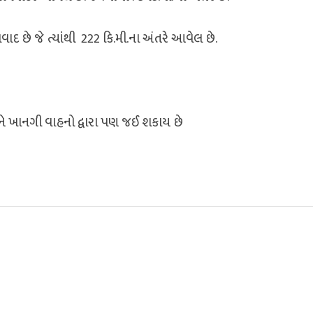
ાવાદ છે જે ત્યાંથી 222 કિ.મી.ના અંતરે આવેલ છે.
અને ખાનગી વાહનો દ્વારા પણ જઈ શકાય છે