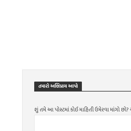
તમારો અભિપ્રાય આપો
શું તમે આ પોસ્ટમાં કોઈ માહિતી ઉમેરવા માંગો છો