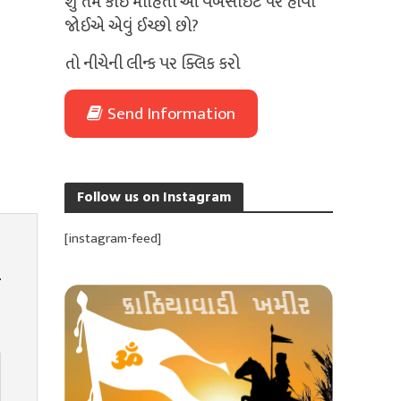
શું તમે કોઈ માહિતી આ વેબસાઈટ પર હોવી
જોઈએ એવું ઈચ્છો છો?
તો નીચેની લીન્ક પર ક્લિક કરો
Send Information
Follow us on Instagram
[instagram-feed]