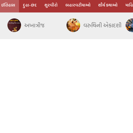
ઈતિહાસ
દુહા-છંદ
શુરવીરો
બહારવટીયાઓ
શૌર્ય કથાઓ
માહિ
અખાત્રીજ
વરુથિની એકાદશી