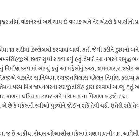
જરાતીમાં વાંકાનેરનો અર્થ થાય છે વણાક અને નેર એટલે કે પાણીનો પ્ર
ંયા 18 સદીમાં કિલ્લેબંધી કરવામાં આવી હતી જેથી કરીને દુશ્મનો અને
મરસિંહજીએ 1947 સુધી રાજ્ય કર્યું હતું. તેમણે આ નગરને સમૃદ્ધ બનાવ
ું નિર્માણ કરવામાં આવ્યું હતું. આ મહેલોનું કચ્છ, જામનગર, રાજકોટ અ
જીએ વાંકાનેર સાનિધ્યમાં રણજીતવિલાસ મહેલનું નિર્માણ કરાવ્યુ હત
ેમના પરમ મિત્ર જામનગરના રણજીતસિંહ દ્વારા કરવામાં આવ્યું હતું. 
ાં સાત માળના ઘડિયાળ ટાવર અને પાંચ માળના વિશાળ બરૂજો તથા
ે કે મહેલની સ્ત્રીઓ પુરૂષોને જોઈ ન શકે તેવી ચડી-ઉતેરી શકે તેવ
ેરમાં જ છે. અહીયા રોયલ ઓઆસીસ મહેલમાં ત્રણ માળની વાવ આવેલી 