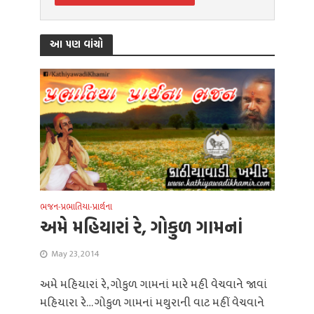
આ પણ વાંચો
ભજન-પ્રભાતિયા-પ્રાર્થના
અમે મહિયારાં રે, ગોકુળ ગામનાં
May 23, 2014
અમે મહિયારાં રે, ગોકુળ ગામનાં મારે મહી વેચવાને જાવાં
મહિયારા રે… ગોકુળ ગામનાં મથુરાની વાટ મહીં વેચવાને