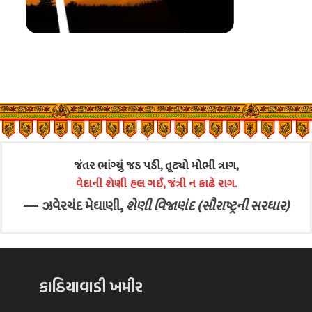
જંતર ભાંગ્યું જડ પડી, તૂટ્યો મોભી ત્રાગ,
વેદાની શેણી હલ ગઈ, જંત્રી ન કાઢે રાગ.
—
,
ઝવેરચંદ મેઘાણી
શેણી વિજાણંદ (સૌરાષ્ટ્રની સરધાર)
કાઠિયાવાડી ખમીર