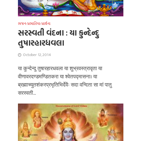
ભજન-પ્રભાતિયા-પ્રાર્થના
સરસ્વતી વંદના : યા કુન્દેન્દુ
તુષારહારધવલા
October 12, 2014
या कुन्देन्दु तुषारहारधवला या शुभ्रवस्त्रावृता या
वीणावरदण्डमण्डितकरा या श्वेतपद्मासना। या
ब्रह्माच्युतशंकरप्रभृतिभिर्देवैः सदा वन्दिता सा मां पातु
सरस्वती...