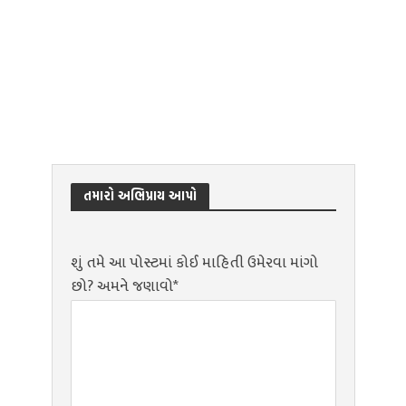
તમારો અભિપ્રાય આપો
શું તમે આ પોસ્ટમાં કોઈ માહિતી ઉમેરવા માંગો
છો? અમને જણાવો*