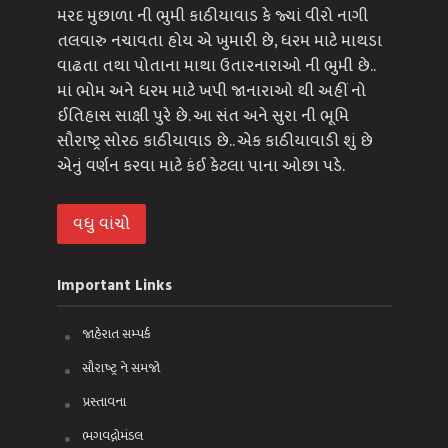
મરદ મુછાળા ની ભુમી કાઠીયાવાડ કે જ્યાં વીરો નાગી
તલવારુ નચાવતા હોય એ ખુમારી છે, ધરમ માટે માથડા
વાઢતા તથા પોતાના માથા ઉતારનારાઓ ની ભુમી છે..
માં ભોમ અને ધરમ માટે ખપી જાનારાઓ થી અહીં નો
ઈતિહાસ સાક્ષી પુરે છે. આ સંત અને સુરા ની ભૂમિ
સૌરાષ્ટ્ર સોરઠ કાઠીયાવાડ છે.. એક કાઠીયાવાડી શું છે
એનું વર્ણન કરવા માટે કંઈ કેટલા પાના ઓછા પડે.
વધુ વાંચો
Important Links
જાહેરાત સમ્પર્ક
સૌરાષ્ટ્ર ને સમજો
પ્રસ્તાવના
ભગવદ્ગોમંડલ