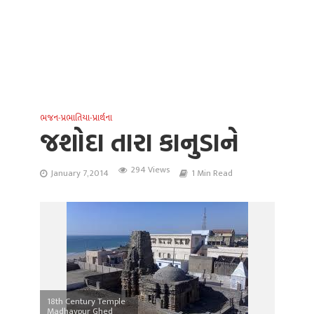
ભજન-પ્રભાતિયા-પ્રાર્થના
જશોદા તારા કાનુડાને
294 Views
January 7, 2014
1 Min Read
18th Century Temple
Madhavpur Ghed