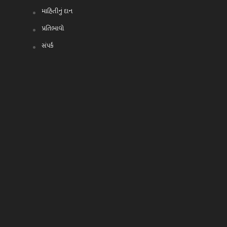
માહિતીનું દાન
પ્રતિભાવો
સંપર્ક