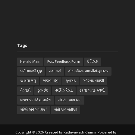
Tags
Herald Main
Post Feedback Form
ઈતિહાસ
કાઠીયાવાડી દુહા
ગંગા સતી
ગીત-કવિતા-બાળગીતો-હાલરડાં
જાણવા જેવું
જાણવા જેવું
જુનાગઢ
ઝવેરચંદ મેઘાણી
તેહવારો
દુહા-છંદ
નરસિંહ મેહતા
ફરવા લાયક સ્થળો
ભજન-પ્રભાતિયા-પ્રાર્થના
મંદિરો - યાત્રા ધામ
શહેરો અને ગામડાઓ
સંતો અને સતીઓ
Copyright © 2026. Created by Kathiyawadi Khamir. Powered by