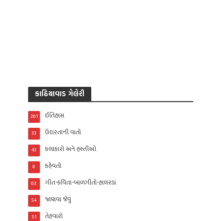
કાઠિયાવાડ ગેલેરી
ઈતિહાસ
261
ઉદારતાની વાતો
33
કલાકારો અને હસ્તીઓ
43
કહેવતો
8
ગીત-કવિતા-બાળગીતો-હાલરડાં
63
જાણવા જેવું
54
તેહવારો
51