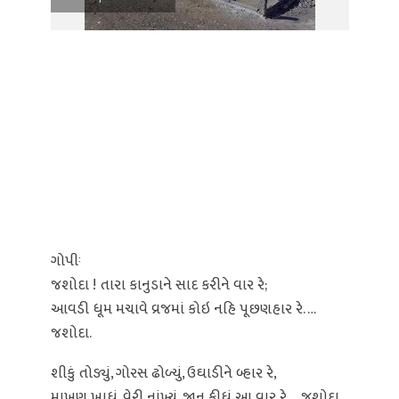
ગોપીઃ
જશોદા ! તારા કાનુડાને સાદ કરીને વાર રે;
આવડી ધૂમ મચાવે વ્રજમાં કોઇ નહિ પૂછણહાર રે. …
જશોદા.
શીકું તોડ્યું, ગોરસ ઢોળ્યું, ઉઘાડીને બ્હાર રે,
માખણ ખાધું, વેરી નાંખ્યું, જાન કીધું આ વાર રે … જશોદા.