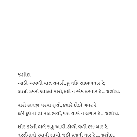
જશોદાઃ
આડી-અવળી વાત તમારી, હું નહિ સાંભળનાર રે;
ડાહ્યો ડમરો લાડકો મારો, કદી ન એમ કરનાર રે … જશોદા.
મારો કાનજી ઘરમાં સૂતો, ક્યારે દીઠો બ્હાર રે,
દહીં દૂધનાં તો માટ ભર્યાં, પણ ચાખે ન લગાર રે … જશોદા.
શોર કરંતી ભલે સહુ આવી, ટોળી વળી દસ-બાર રે,
નરસૈંયાનો સ્વામી સાચો, જૂઠી વ્રજની નાર રે …. જશોદા.