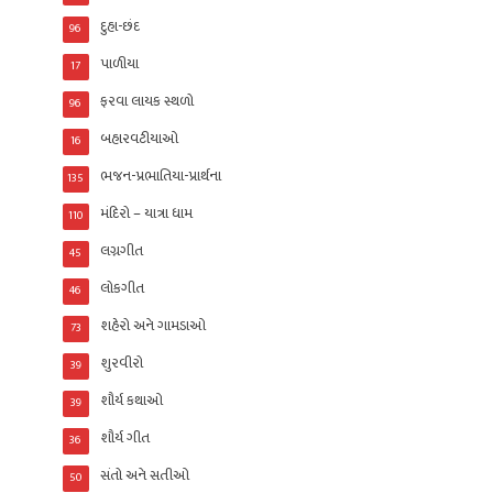
દુહા-છંદ
96
પાળીયા
17
ફરવા લાયક સ્થળો
96
બહારવટીયાઓ
16
ભજન-પ્રભાતિયા-પ્રાર્થના
135
મંદિરો – યાત્રા ધામ
110
લગ્નગીત
45
લોકગીત
46
શહેરો અને ગામડાઓ
73
શુરવીરો
39
શૌર્ય કથાઓ
39
શૌર્ય ગીત
36
સંતો અને સતીઓ
50