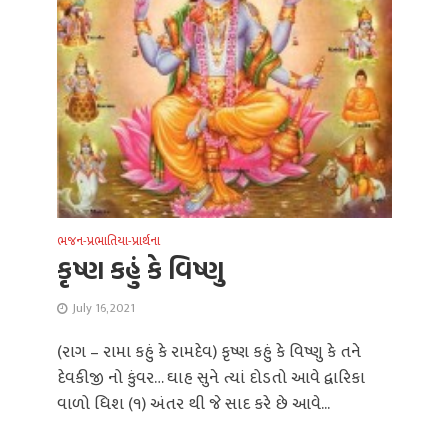
ભજન-પ્રભાતિયા-પ્રાર્થના
કૃષ્ણ કહું કે વિષ્ણુ
July 16, 2021
(રાગ – રામા કહું કે રામદેવ) કૃષ્ણ કહું કે વિષ્ણુ કે તને
દેવકીજી નો કુંવર… ઘાહ સુને ત્યાં દોડતો આવે દ્વારિકા
વાળો ધિશ (૧) અંતર થી જે સાદ કરે છે આવે...