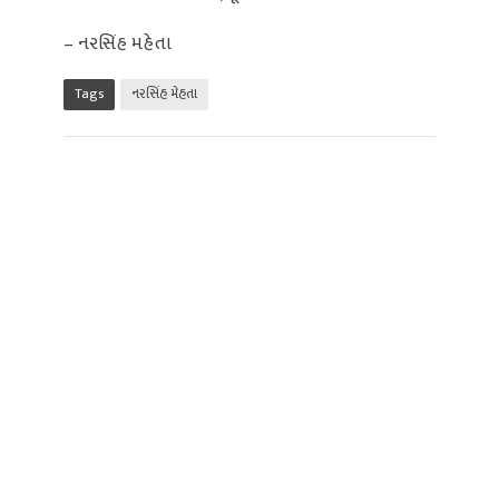
– નરસિંહ મહેતા
Tags
નરસિંહ મેહતા