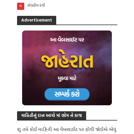
સેવાકીય કર્યો
19
Advertisement
માહિતીનું દાન આપો માં ભોમ ને કાજ
શું તમે કોઈ માહિતી આ વેબસાઈટ પર હોવી જોઈએ એવું