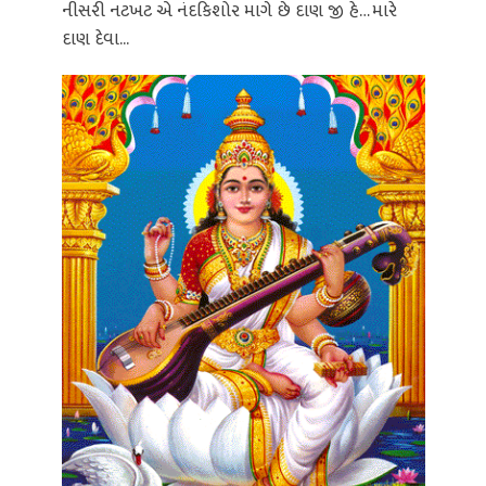
નીસરી નટખટ એ નંદકિશોર માગે છે દાણ જી હે… મારે
દાણ દેવા...