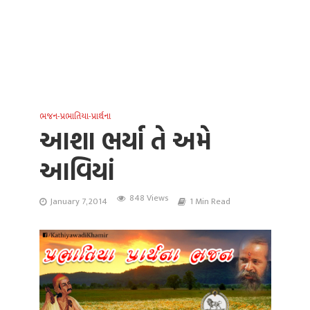
ભજન-પ્રભાતિયા-પ્રાર્થના
આશા ભર્યા તે અમે
આવિયાં
848 Views
January 7, 2014
1 Min Read