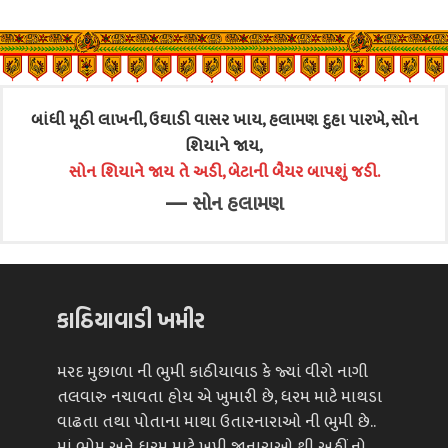
બાંધી મૂઠી લાખની, ઉઘાડી વાસર ખાય, હલામણ દુહા પારખે, સોન
શિયાને જાય,
સોન શિયાને જાય તે અડી, બેટાની બૈયર બાપશું જડી.
—
સોન હલામણ
કાઠિયાવાડી ખમીર
મરદ મુછાળા ની ભુમી કાઠીયાવાડ કે જ્યાં વીરો નાગી
તલવારુ નચાવતા હોય એ ખુમારી છે, ધરમ માટે માથડા
વાઢતા તથા પોતાના માથા ઉતારનારાઓ ની ભુમી છે..
માં ભોમ અને ધરમ માટે ખપી જાનારાઓ થી અહીં નો