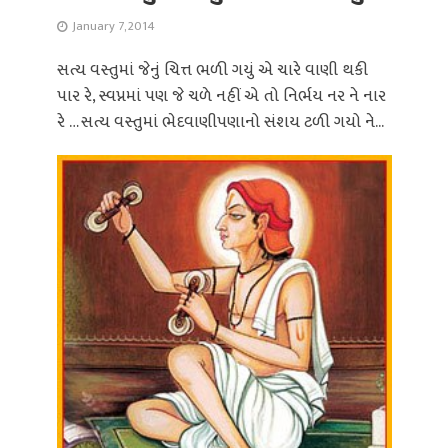
January 7, 2014
સત્ય વસ્તુમાં જેનું ચિત્ત ભળી ગયું એ ચારે વાણી થકી
પાર રે, સ્વપ્નમાં પણ જે ચળે નહીં એ તો નિર્ભય નર ને નાર
રે … સત્ય વસ્તુમાં ભેદવાણીપણાનો સંશય ટળી ગયો ને...