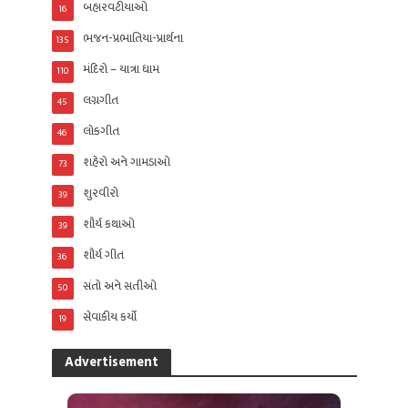
બહારવટીયાઓ
16
ભજન-પ્રભાતિયા-પ્રાર્થના
135
મંદિરો – યાત્રા ધામ
110
લગ્નગીત
45
લોકગીત
46
શહેરો અને ગામડાઓ
73
શુરવીરો
39
શૌર્ય કથાઓ
39
શૌર્ય ગીત
36
સંતો અને સતીઓ
50
સેવાકીય કર્યો
19
Advertisement