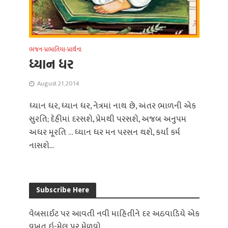
ભજન-પ્રભાતિયા-પ્રાર્થના
ધ્યાન ધર
August 21, 2014
ધ્યાન ધર, ધ્યાન ધર, નેત્રમાં નાથ છે, અંતર ભાળની એક
સુરતિ; દેહીમાં દરસશે, પ્રેમથી પરસશે, અજબ અનુપમ
અધર મૂરતિ … ધ્યાન ધર મન પરસન થશે, કર્યાં કર્મ
નાસશે...
Subscribe Here
વેબસાઈટ પર આવતી નવી માહિતીને દર અઠવાડિયે એક
વખત ઇ-મેલ પર મેળવો...