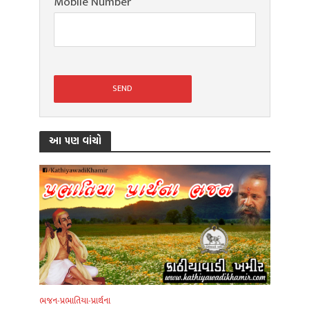
Mobile Number
આ પણ વાંચો
ભજન-પ્રભાતિયા-પ્રાર્થના