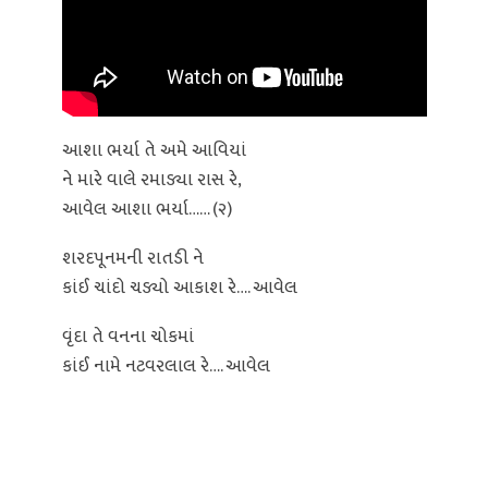
આશા ભર્યા તે અમે આવિયાં
ને મારે વાલે રમાડ્યા રાસ રે,
આવેલ આશા ભર્યા…… (૨)
શરદપૂનમની રાતડી ને
કાંઈ ચાંદો ચડ્યો આકાશ રે…. આવેલ
વૃંદા તે વનના ચોકમાં
કાંઈ નામે નટવરલાલ રે…. આવેલ