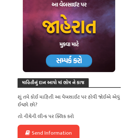
માહિતીનું દાન આપો માં ભોમ ને કાજ
શું તમે કોઈ માહિતી આ વેબસાઈટ પર હોવી જોઈએ એવું
ઈચ્છો છો?
તો નીચેની લીન્ક પર ક્લિક કરો
Send Information