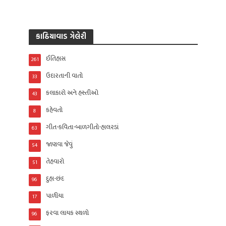
કાઠિયાવાડ ગેલેરી
ઈતિહાસ
261
ઉદારતાની વાતો
33
કલાકારો અને હસ્તીઓ
43
કહેવતો
8
ગીત-કવિતા-બાળગીતો-હાલરડાં
63
જાણવા જેવું
54
તેહવારો
51
દુહા-છંદ
96
પાળીયા
17
ફરવા લાયક સ્થળો
96