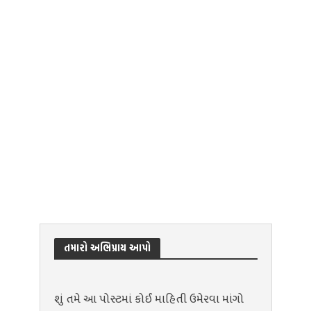
તમારો અભિપ્રાય આપો
શું તમે આ પોસ્ટમાં કોઈ માહિતી ઉમેરવા માંગો