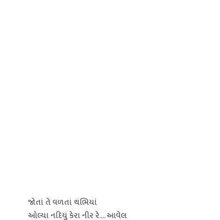
જોતાં તે વળતાં થંભિયાં
ઓલ્યા નદિયું કેરા નીર રે…. આવેલ