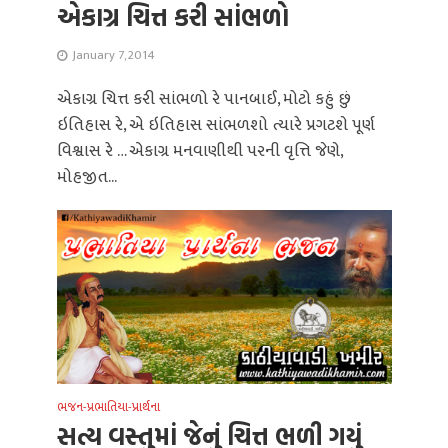
એકાગ્ર ચિત્ત કરી સાંભળો
January 7, 2014
એકાગ્ર ચિત્ત કરી સાંભળો રે પાનબાઈ, મોટો કહું છું
ઇતિહાસ રે, એ ઇતિહાસ સાંભળશો ત્યારે પ્રગટશે પૂર્ણ
વિશ્વાસ રે … એકાગ્ર મનવાણીથી પરની વૃત્તિ જેણે,
મોહજીત...
ભજન-પ્રભાતિયા-પ્રાર્થના
સત્ય વસ્તુમાં જેનું ચિત્ત ભળી ગયું