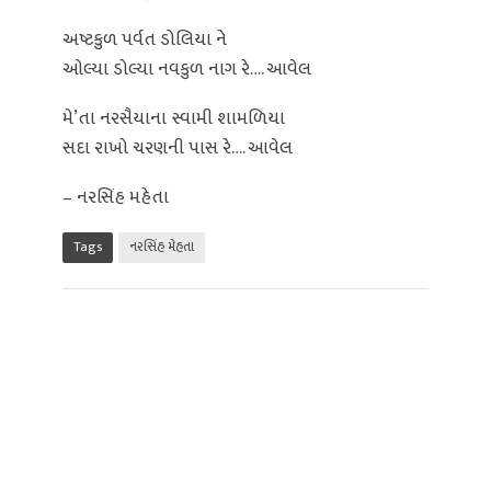
અષ્ટકુળ પર્વત ડોલિયા ને
ઓલ્યા ડોલ્યા નવકુળ નાગ રે…. આવેલ
મે’તા નરસૈયાના સ્વામી શામળિયા
સદા રાખો ચરણની પાસ રે…. આવેલ
– નરસિંહ મહેતા
Tags
નરસિંહ મેહતા