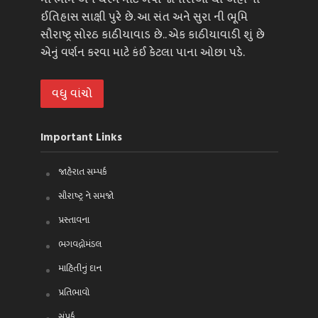
ઈતિહાસ સાક્ષી પુરે છે. આ સંત અને સુરા ની ભૂમિ
સૌરાષ્ટ્ર સોરઠ કાઠીયાવાડ છે.. એક કાઠીયાવાડી શું છે
એનું વર્ણન કરવા માટે કંઈ કેટલા પાના ઓછા પડે.
વધુ વાંચો
Important Links
જાહેરાત સમ્પર્ક
સૌરાષ્ટ્ર ને સમજો
પ્રસ્તાવના
ભગવદ્ગોમંડલ
માહિતીનું દાન
પ્રતિભાવો
સંપર્ક