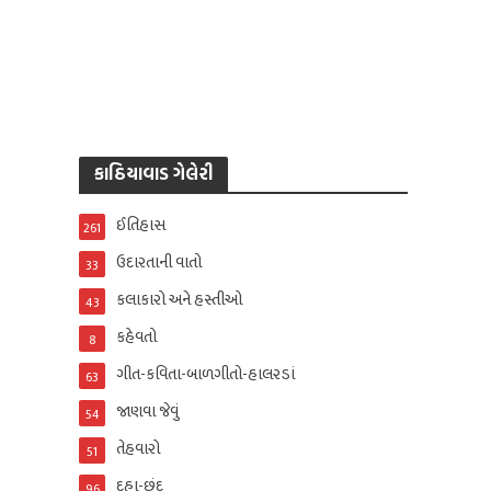
કાઠિયાવાડ ગેલેરી
ઈતિહાસ
261
ઉદારતાની વાતો
33
કલાકારો અને હસ્તીઓ
43
કહેવતો
8
ગીત-કવિતા-બાળગીતો-હાલરડાં
63
જાણવા જેવું
54
તેહવારો
51
દુહા-છંદ
96