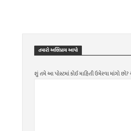
તમારો અભિપ્રાય આપો
શું તમે આ પોસ્ટમાં કોઈ માહિતી ઉમેરવા માંગો છો