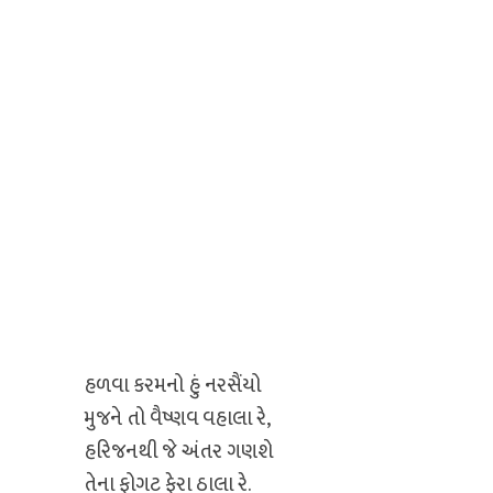
હળવા કરમનો હું નરસૈંયો
મુજને તો વૈષ્ણવ વહાલા રે,
હરિજનથી જે અંતર ગણશે
તેના ફોગટ ફેરા ઠાલા રે.