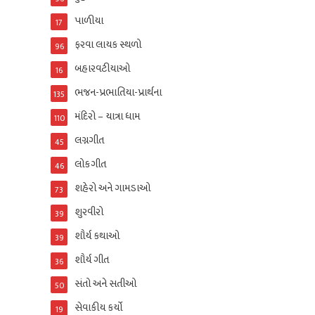
પાળીયા
17
ફરવા લાયક સ્થળો
96
બહારવટીયાઓ
16
ભજન-પ્રભાતિયા-પ્રાર્થના
135
મંદિરો – યાત્રા ધામ
110
લગ્નગીત
45
લોકગીત
46
શહેરો અને ગામડાઓ
73
શુરવીરો
39
શૌર્ય કથાઓ
39
શૌર્ય ગીત
36
સંતો અને સતીઓ
50
સેવાકીય કર્યો
19