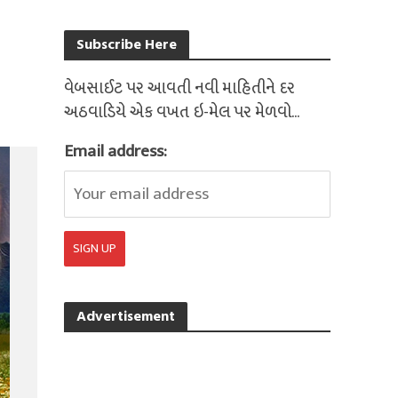
Subscribe Here
વેબસાઈટ પર આવતી નવી માહિતીને દર
અઠવાડિયે એક વખત ઇ-મેલ પર મેળવો...
Email address:
Advertisement