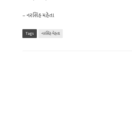
– નરસિંહ મહેતા
Tags
નરસિંહ મેહતા