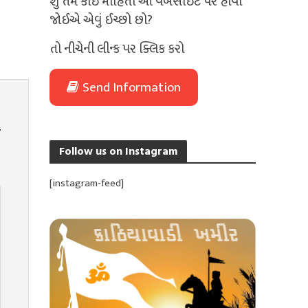
શું તમે કોઈ માહિતી આ વેબસાઈટ પર હોવી
જોઈએ એવું ઈચ્છો છો?
તો નીચેની લીન્ક પર ક્લિક કરો
Send Information
Follow us on Instagram
[instagram-feed]