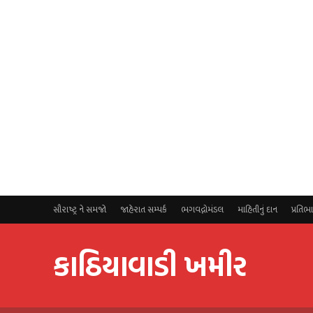
સૌરાષ્ટ્ર ને સમજો
જાહેરાત સમ્પર્ક
ભગવદ્ગોમંડલ
માહિતીનું દાન
પ્રતિભ
કાઠિયાવાડી ખમીર