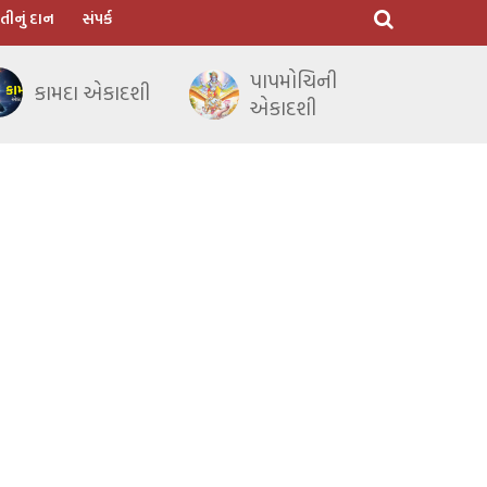
તીનું દાન
સંપર્ક
પાપમોચિની
કામદા એકાદશી
એકાદશી