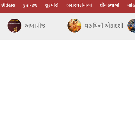
ઈતિહાસ
દુહા-છંદ
શુરવીરો
બહારવટીયાઓ
શૌર્ય કથાઓ
માહિ
અખાત્રીજ
વરુથિની એકાદશી