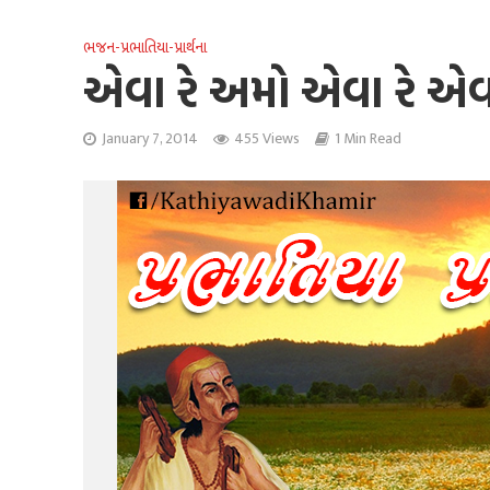
ભજન-પ્રભાતિયા-પ્રાર્થના
એવા રે અમો એવા રે એવ
January 7, 2014
455 Views
1 Min Read