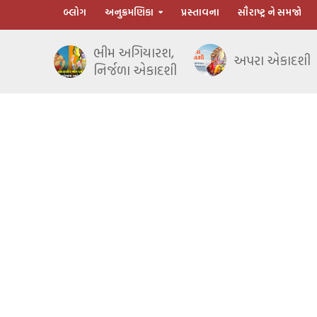
બ્લોગ
અનુક્રમણિકા
પ્રસ્તાવના
સૌરાષ્ટ્ર ને સમજો
ભીમ અગિયારશ,
અપરા એકાદશી
નિર્જળા એકાદશી