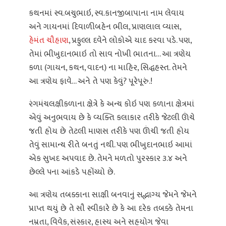
કથનમાં સ્વ.બચુભાઇ, સ્વ.કાનજીબાપાના નામ લેવાય
અને ગાયનમાં દિવાળીબહેન ભીલ, પ્રાણલાલ વ્યાસ,
હેમંત ચૌહાણ
, પ્રફુલ્લ દવેને લોકોએ યાદ કરવા પડે. પણ,
તેમાં ભીખુદાનભાઇ તો સાવ નોખી ભાતના… આ ત્રણેય
કળા (ગાયન, કથન, વાદન) ના માહિર, સિદ્ધહસ્ત. તેમને
આ ત્રણેય ફાવે… અને તે પણ કેવું? પૂરેપૂરું.!
રંગમંચલક્ષીકળાના ક્ષેત્રે કે અન્ય કોઇ પણ કળાના ક્ષેત્રમાં
એવું અનુભવાય છે કે વ્યક્તિ કલાકાર તરીકે જેટલી ઊંચે
જતી હોય છે તેટલી માણસ તરીકે પણ ઊંચી જતી હોય
તેવું સામાન્ય રીતે બનતું નથી. પણ ભીખુદાનભાઇ આમાં
એક સુખદ અપવાદ છે. તેમને મળતો પુરસ્કાર ૩.૪ અને
છેલ્લે ૫ના આંકડે પહોંચ્યો છે.
આ ત્રણેય તબક્કાના સાક્ષી બનવાનું સદ્ભાગ્ય જેમને જેમને
પ્રાપ્ત થયું છે તે સૌ સ્વીકારે છે કે આ દરેક તબક્કે તેમના
નમ્રતા, વિવેક, સંસ્કાર, હાસ્ય અને સહયોગ જેવા