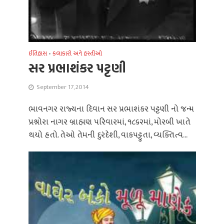
ઈતિહાસ
•
કલાકારો અને હસ્તીઓ
સર પ્રભાશંકર પટ્ટણી
September 17, 2014
ભાવનગર રાજ્યના દિવાન સર પ્રભાશંકર પટ્ટણી નો જન્મ
પ્રશ્નોરા નાગર બ્રાહ્મણ પરિવારમાં, ૧૮૬૨માં, મોરબી ખાતે
થયો હતો. તેઓ તેમની દુરંદેશી, વાકપટ્ટુતા, વ્યક્તિત્વ...