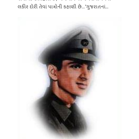
લકીર દોરી તેવાં પાત્રોની કહાણી છે… ‘ગુજરાતનાં...