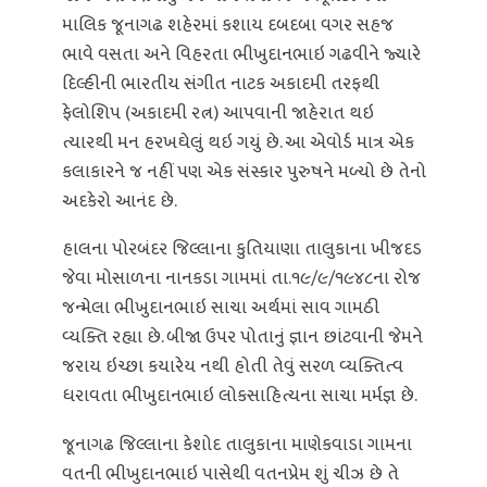
માલિક જૂનાગઢ શહેરમાં કશાય દબદબા વગર સહજ
ભાવે વસતા અને વિહરતા ભીખુદાનભાઇ ગઢવીને જ્યારે
દિલ્હીની ભારતીય સંગીત નાટક અકાદમી તરફથી
ફેલોશિપ (અકાદમી રત્ન) આપવાની જાહેરાત થઇ
ત્યારથી મન હરખઘેલું થઇ ગયું છે. આ એવોર્ડ માત્ર એક
કલાકારને જ નહીં પણ એક સંસ્કાર પુરુષને મળ્યો છે તેનો
અદકેરો આનંદ છે.
હાલના પોરબંદર જિલ્લાના કુતિયાણા તાલુકાના ખીજદડ
જેવા મોસાળના નાનકડા ગામમાં તા.૧૯/૯/૧૯૪૮ના રોજ
જન્મેલા ભીખુદાનભાઇ સાચા અર્થમાં સાવ ગામઠી
વ્યક્તિ રહ્યા છે. બીજા ઉપર પોતાનું જ્ઞાન છાંટવાની જેમને
જરાય ઇચ્છા કયારેય નથી હોતી તેવું સરળ વ્યક્તિત્વ
ધરાવતા ભીખુદાનભાઇ લોકસાહિત્યના સાચા મર્મજ્ઞ છે.
જૂનાગઢ જિલ્લાના કેશોદ તાલુકાના માણેકવાડા ગામના
વતની ભીખુદાનભાઇ પાસેથી વતનપ્રેમ શું ચીઝ છે તે