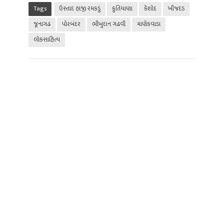
Tags
ઉસ્તાદ હાજી રમકડું
કુતિયાણા
કેશોદ
ખીજદડ
જૂનાગઢ
પોરબંદર
ભીખુદાન ગઢવી
માણેકવાડા
લોકસાહિત્ય