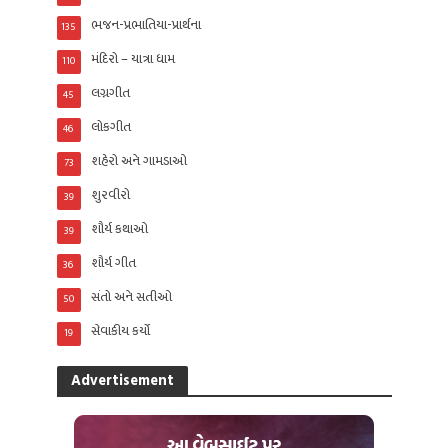
ભજન-પ્રભાતિયા-પ્રાર્થના
135
મંદિરો – યાત્રા ધામ
110
લગ્નગીત
45
લોકગીત
46
શહેરો અને ગામડાઓ
73
શુરવીરો
39
શૌર્ય કથાઓ
39
શૌર્ય ગીત
36
સંતો અને સતીઓ
50
સેવાકીય કર્યો
19
Advertisement