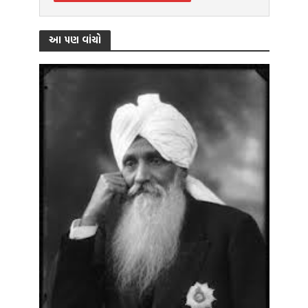
આ પણ વાંચો