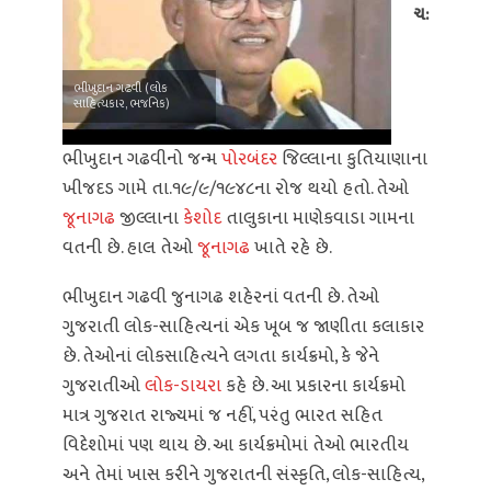
ચ:
ભીખુદાન ગઢવી (લોક
સાહિત્યકાર, ભજનિક)
ભીખુદાન ગઢવીનો જન્મ
પોરબંદર
જિલ્લાના કુતિયાણાના
ખીજદડ ગામે તા.૧૯/૯/૧૯૪૮ના રોજ થયો હતો. તેઓ
જૂનાગઢ
જીલ્લાના
કેશોદ
તાલુકાના માણેકવાડા ગામના
વતની છે. હાલ તેઓ
જૂનાગઢ
ખાતે રહે છે.
ભીખુદાન ગઢવી જુનાગઢ શહેરનાં વતની છે. તેઓ
ગુજરાતી લોક-સાહિત્યનાં એક ખૂબ જ જાણીતા કલાકાર
છે. તેઓનાં લોકસાહિત્યને લગતા કાર્યક્રમો, કે જેને
ગુજરાતીઓ
લોક-ડાયરા
કહે છે. આ પ્રકારના કાર્યક્રમો
માત્ર ગુજરાત રાજ્યમાં જ નહીં, પરંતુ ભારત સહિત
વિદેશોમાં પણ થાય છે. આ કાર્યક્રમોમાં તેઓ ભારતીય
અને તેમાં ખાસ કરીને ગુજરાતની સંસ્કૃતિ, લોક-સાહિત્ય,