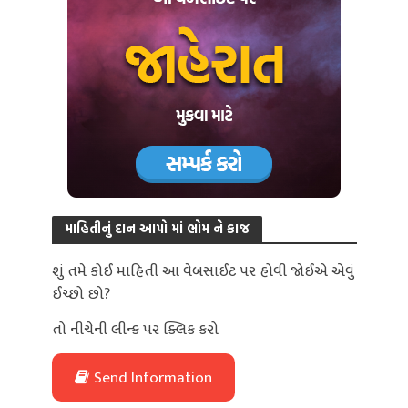
માહિતીનું દાન આપો માં ભોમ ને કાજ
શું તમે કોઈ માહિતી આ વેબસાઈટ પર હોવી જોઈએ એવું
ઈચ્છો છો?
તો નીચેની લીન્ક પર ક્લિક કરો
Send Information