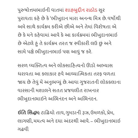
પુરુષોત્તમભાઇની વાતમાં
શાહબુદ્દીન રાઠોડ
સુર
પુરાવતા કહે છે કે ‘ભીખુદાન મારા અનન્ય મિત્ર છે. વર્ષોથી
અમે સાથે કાર્યક્રમ કરીએ છીએ અને તેમાં વિશેષતા એ
છે કે મને કહેવામાં આવે કે આ કાર્યક્રમમાં ભીખુદાનભાઇ
છે એટલે હું તે કાર્યક્રમ તરત જ સ્વીકારી લઉ છું અને
સામે પક્ષે ભીખુદાનભાઇ પણ આવું જ કરે.
સરળ વ્યક્તિત્વ અને લોકસાહિત્યનો ઊંડો અભ્યાસ
ધરાવતા આ કલાકાર હવે આઘ્યાત્મિકતા તરફ વળતા
જાય છે તેવું મેં અનુભવ્યું છે. આવા ગુજરાતની લોકકલાના
વારસાની મશાલને સતત પ્રજવલીત રાખનાર
ભીખુદાનભાઇને અભિનંદન અને અભિનંદન.
ઇતિ સિદ્ધમ:
ટાઢિયો તાવ, ગુમડાની રૂઝ, ઉમળકો, પ્રેમ,
લાગણી, મમત્વ અને દયા અંદરથી આવે. – ભીખુદાનભાઇ
ગઢવી