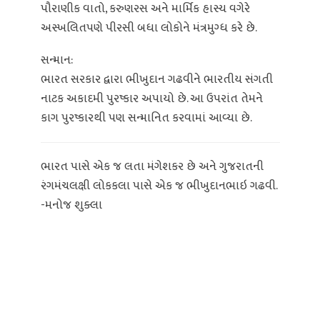
પૌરાણીક વાતો, કરુણરસ અને માર્મિક હાસ્ય વગેરે
અસ્ખલિતપણે પીરસી બધા લોકોને મંત્રમુગ્ધ કરે છે.
સન્માન:
ભારત સરકાર દ્વારા ભીખુદાન ગઢવીને ભારતીય સંગતી
નાટક અકાદમી પુરષ્કાર અપાયો છે. આ ઉપરાંત તેમને
કાગ પુરષ્કારથી પણ સન્માનિત કરવામાં આવ્યા છે.
ભારત પાસે એક જ લતા મંગેશકર છે અને ગુજરાતની
રંગમંચલક્ષી લોકકલા પાસે એક જ ભીખુદાનભાઇ ગઢવી.
-મનોજ શુક્લા