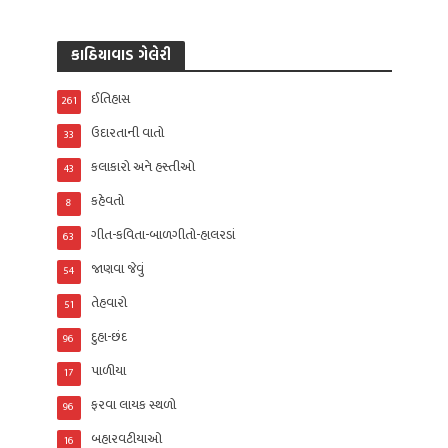
કાઠિયાવાડ ગેલેરી
ઈતિહાસ
261
ઉદારતાની વાતો
33
કલાકારો અને હસ્તીઓ
43
કહેવતો
8
ગીત-કવિતા-બાળગીતો-હાલરડાં
63
જાણવા જેવું
54
તેહવારો
51
દુહા-છંદ
96
પાળીયા
17
ફરવા લાયક સ્થળો
96
બહારવટીયાઓ
16