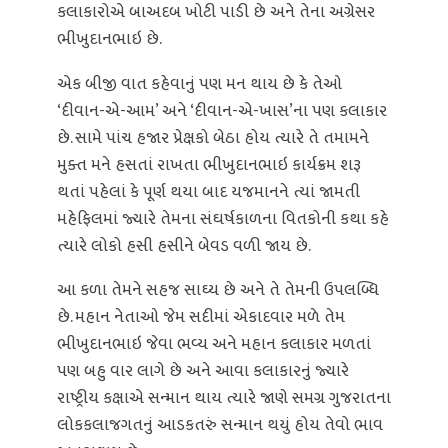
કલાકારોએ બાઅદબ ખોટી પાડી છે અને તેના અગ્રેસર
ભીખુદાનભાઇ છે.
એક બીજી વાત કહેવાનું પણ મન થાય છે કે તેઓ
‘દીવાન-એ-આમ’ અને ‘દીવાન-એ-ખાસ’ના પણ કલાકાર
છે. સામે પાંચ હજાર પ્રેક્ષકો બેઠા હોય ત્યારે તે તમામને
મુક્ત મને હસતાં રાખતા ભીખુદાનભાઇ કાર્યક્રમ શરૂ
થતાં પહેલાં કે પૂર્ણ થયા બાદ યજમાનને ત્યાં જામતી
મહેફિલમાં જ્યારે તેમના સંઘર્ષકાળના વિતકોની કથા કહે
ત્યારે લોકો હસી હસીને બેવડ વળી જાય છે.
આ કળા તેમને સહજ સાઘ્ય છે અને તે તેમની ઉપલબ્ધિ
છે. મહાન નેતાઓ જેમ સદીમાં એકાદવાર મળે તેમ
ભીખુદાનભાઇ જેવા ભવ્ય અને મહાન કલાકાર મળતાં
પણ બહુ વાર લાગે છે અને આવા કલાકારનું જ્યારે
રાષ્ટ્રીય કક્ષાએ સન્માન થાય ત્યારે જાણે સમગ્ર ગુજરાતના
લોકકલાજગતનું આડકતરું સન્માન થયું હોય તેવો ભાવ