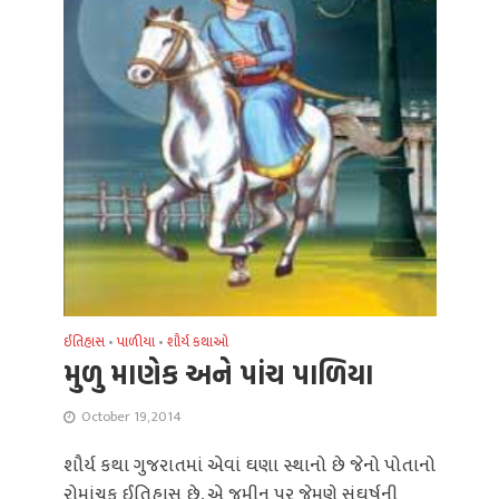
ઈતિહાસ
•
પાળીયા
•
શૌર્ય કથાઓ
મુળુ માણેક અને પાંચ પાળિયા
October 19, 2014
શૌર્ય કથા ગુજરાતમાં એવાં ઘણા સ્થાનો છે જેનો પોતાનો
રોમાંચક ઈતિહાસ છે, એ જમીન પર જેમણે સંઘર્ષની