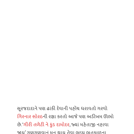
સૂરજદાદાને પણ ઢાંકી દેવાની પહોંચ ધરાવતો ગરવો
ગિરનાર
સોરઠ
ની રક્ષા કરતો આજે પણ અડીખમ ઊભો
છે. ‘
ગીરી તળેટી ને કુંડ દામોદર
, જ્યાં મહેતાજી નહાવા
જાય’ ગણગણવાનું મન થાય તેવા ભવ્ય ભૂતકાળના