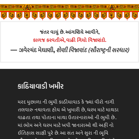
જંતર વાયું છે. આંગણિયે આવીને,
કાળજ કરવતીએ, વાઢી ગિયો વિજાણંદો.
—
,
ઝવેરચંદ મેઘાણી
શેણી વિજાણંદ (સૌરાષ્ટ્રની સરધાર)
કાઠિયાવાડી ખમીર
મરદ મુછાળા ની ભુમી કાઠીયાવાડ કે જ્યાં વીરો નાગી
તલવારુ નચાવતા હોય એ ખુમારી છે, ધરમ માટે માથડા
વાઢતા તથા પોતાના માથા ઉતારનારાઓ ની ભુમી છે..
માં ભોમ અને ધરમ માટે ખપી જાનારાઓ થી અહીં નો
ઈતિહાસ સાક્ષી પુરે છે. આ સંત અને સુરા ની ભૂમિ