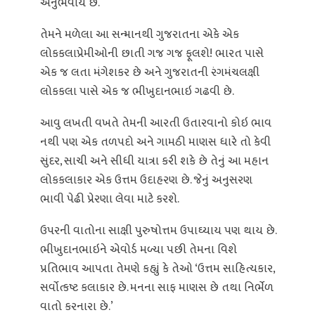
અનુભવાય છે.
તેમને મળેલા આ સન્માનથી ગુજરાતના એકે એક
લોકકલાપ્રેમીઓની છાતી ગજ ગજ ફૂલશે! ભારત પાસે
એક જ લતા મંગેશકર છે અને ગુજરાતની રંગમંચલક્ષી
લોકકલા પાસે એક જ ભીખુદાનભાઇ ગઢવી છે.
આવુ લખતી વખતે તેમની આરતી ઉતારવાનો કોઇ ભાવ
નથી પણ એક તળપદો અને ગામઠી માણસ ધારે તો કેવી
સુંદર, સાચી અને સીધી યાત્રા કરી શકે છે તેનું આ મહાન
લોકકલાકાર એક ઉત્તમ ઉદાહરણ છે. જેનું અનુસરણ
ભાવી પેઢી પ્રેરણા લેવા માટે કરશે.
ઉપરની વાતોના સાક્ષી પુરુષોત્તમ ઉપાઘ્યાય પણ થાય છે.
ભીખુદાનભાઇને એવોર્ડ મળ્યા પછી તેમના વિશે
પ્રતિભાવ આપતા તેમણે કહ્યું કે તેઓ ‘ઉત્તમ સાહિત્યકાર,
સર્વોત્કષ્ટ કલાકાર છે. મનના સાફ માણસ છે તથા નિર્ભેળ
વાતો કરનારા છે.’