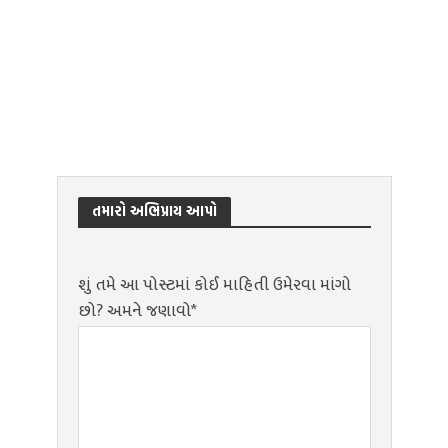
તમારો અભિપ્રાય આપો
શું તમે આ પોસ્ટમાં કોઈ માહિતી ઉમેરવા માંગો
છો? અમને જણાવો*