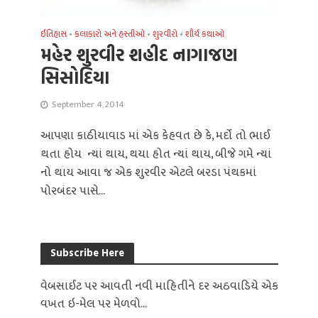
ઈતિહાસ
•
કલાકારો અને હસ્તીઓ
•
શુરવીરો
•
શૌર્ય કથાઓ
મહેર શુરવીર શહીદ નાગાજણ
સિસોદિયા
September 4, 2014
આપણા કાઠીયાવાડ માં એક કેહવત છે કે, મર્દો તો ભાઈ
થતા હોય ન્યાં થાય, થયા હોત ન્યાં થાય, બીજે ગમે ન્યાં
નો થાય આવા જ એક શુરવીર એટલે બરડા પંથકમાં
પોરબંદર પાસે...
Subscribe Here
વેબસાઈટ પર આવતી નવી માહિતીને દર અઠવાડિયે એક
વખત ઇ-મેલ પર મેળવો...