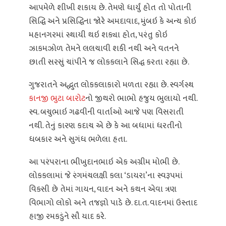
આપમેળે શીખી શકાય છે. તેમણે ધાર્યું હોત તો પોતાની
સિદ્ધિ અને પ્રસિદ્ધિના જોરે અમદાવાદ, મુંબઇ કે અન્ય કોઇ
મહાનગરમાં સ્થાયી થઇ શક્યા હોત, પરંતુ કોઇ
ઝાકમઝોળ તેમને લલચાવી શકી નથી અને વતનને
છાતી સરસું ચાંપીને જ લોકકલાને સિદ્ધ કરતા રહ્યા છે.
ગુજરાતને અદ્ભુત લોકકલાકારો મળતા રહ્યા છે. સ્વર્ગસ્થ
કાનજી ભુટા બારોટ
નો જીથરો ભાભો હજુય ભુલાયો નથી.
સ્વ. બચુભાઇ ગઢવીની વાર્તાઓ આજે પણ વિસરાતી
નથી. તેનું કારણ કદાચ એ છે કે આ બધામાં ધરતીનો
ધબકાર અને સુગંધ ભળેલા હતા.
આ પરંપરાના ભીખુદાનભાઇ એક અગ્રીમ મોભી છે.
લોકકલામાં જે રંગમંચલક્ષી કલા ‘ડાયરા’ના સ્વરૂપમાં
વિકસી છે તેમાં ગાયન, વાદન અને કથન એવા ત્રણ
વિભાગો લોકો અને તજજ્ઞો પાડે છે. દા.ત. વાદનમાં ઉસ્તાદ
હાજી રમકડુંને સૌ યાદ કરે.