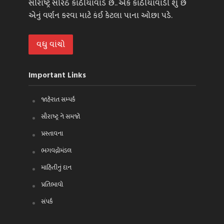
સૌરાષ્ટ્ર સોરઠ કાઠીયાવાડ છે.. એક કાઠીયાવાડી શું છે
એનું વર્ણન કરવા માટે કંઈ કેટલા પાના ઓછા પડે.
વધુ વાંચો
Important Links
જાહેરાત સમ્પર્ક
સૌરાષ્ટ્ર ને સમજો
પ્રસ્તાવના
ભગવદ્ગોમંડલ
માહિતીનું દાન
પ્રતિભાવો
સંપર્ક