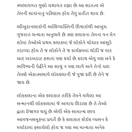
સ્વભાવગત ગુણો યથાવત રહ્યા છે. આ સાતત્ય એ
તેમની સાધનાનું પરિણામ હોય તેવું પ્રતીત થાય છે.
ભીખુદાનભાઇની અભિવ્યક્તિની ઊંચાઇથી આખુંય
ગુજરાત ધન્યતા અનુભવે છે. ત્રણ કલાકના તેમના વન મેન
શોમાં તેઓએ પ્રથમ કલાકમાં જે લોકોને ચોધાર આંસુડે
રડાવ્યા હોય તે જ લોકોને તે જ કાર્યક્રમમાં થોડી જ વાર
બાદ ખડખડાટ હસતાં પણ કર્યા છે. કદાચ એવું પણ બને કે
ભવિષ્યની પેઢીને આ સાચું ન પણ લાગે અને તેનો યશ
તેમણે એકાત્મભાવે લોકકલાની જે પૂજા કરી છે તેને જ
જાય છે.
લોકકલાના એક કલાકાર તરીકે તેમને મળેલા આ
સન્માનથી લોકકલામાં જે અગાધ ઊંડાણ છે તે તેઓ
દ્વારા ઉજાગર થયું છે. એવી એક સામાન્ય છાપ
આમજનસમૂહમાં પ્રવર્તે છે કે કલાકાર કોઇક વ્યસન કે
મર્યાદામાં ફસાયેલો હોય જ. પણ આ માન્યતા અનેક