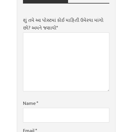
શું તમે આ પોસ્ટમાં કોઈ માહિતી ઉમેરવા માંગો
છો? અમને જણાવો*
Name
*
Email
*