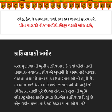
સ્નેહ, હેત ને કરુણાના જ્યાં, કલ કલ ઝરણાં હાસ્ય કરે,
પ્રીત પાલવડે રોજ પાળીયે, સિંદૂર વરણી સાંજ ઢળે,
કાઠિયાવાડી ખમીર
મરદ મુછાળા ની ભુમી કાઠીયાવાડ કે જ્યાં વીરો નાગી
તલવારુ નચાવતા હોય એ ખુમારી છે, ધરમ માટે માથડા
વાઢતા તથા પોતાના માથા ઉતારનારાઓ ની ભુમી છે..
માં ભોમ અને ધરમ માટે ખપી જાનારાઓ થી અહીં નો
ઈતિહાસ સાક્ષી પુરે છે. આ સંત અને સુરા ની ભૂમિ
સૌરાષ્ટ્ર સોરઠ કાઠીયાવાડ છે.. એક કાઠીયાવાડી શું છે
એનું વર્ણન કરવા માટે કંઈ કેટલા પાના ઓછા પડે.