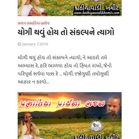
ભજન-પ્રભાતિયા-પ્રાર્થના
યોગી થવું હોય તો સંકલ્પને ત્યાગો
January 7, 2014
યોગી થવું હોય તો સંકલ્પને ત્યાગો, ને આદરો તમે
અભ્યાસ રે, હરિ ભાળવા હોય તો હિંમત રાખો, જેનો
પરિપૂર્ણ સર્વમાં વાસ રે … યોગી. રજોગુણી તમોગુણી
આહાર ન કરવો...