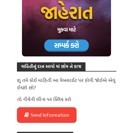
માહિતીનું દાન આપો માં ભોમ ને કાજ
શું તમે કોઈ માહિતી આ વેબસાઈટ પર હોવી જોઈએ એવું
ઈચ્છો છો?
તો નીચેની લીન્ક પર ક્લિક કરો
Send Information