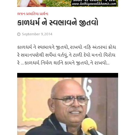
ભજન-પ્રભાતિયા-પ્રાર્થના
કાળધર્મ ને સ્વભાવને જીતવો
September 9, 2014
કાળધર્મ ને સ્વભાવને જીતવો, રાખવો નહિ અંતરમાં ક્રોધ
રે સમાનપણેથી સર્વેમાં વર્તવું, ને ટાળી દેવો મનનો વિરોધ
રે … કાળધર્મ. નિર્મળ થઈને કામને જીતવો, ને રાખવો...