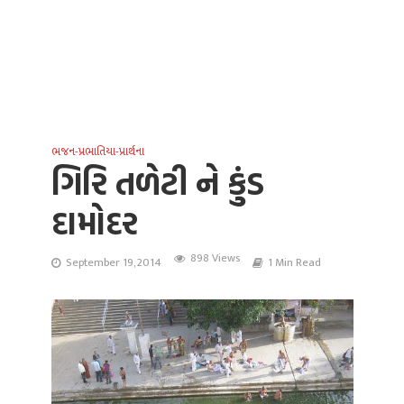
ભજન-પ્રભાતિયા-પ્રાર્થના
ગિરિ તળેટી ને કુંડ
દામોદર
898 Views
September 19, 2014
1 Min Read