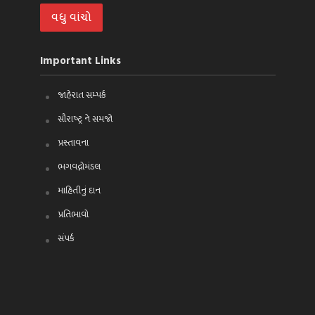
વધુ વાંચો
Important Links
જાહેરાત સમ્પર્ક
સૌરાષ્ટ્ર ને સમજો
પ્રસ્તાવના
ભગવદ્ગોમંડલ
માહિતીનું દાન
પ્રતિભાવો
સંપર્ક