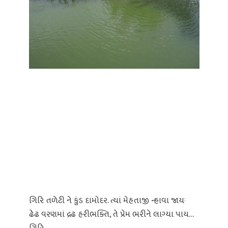
ગિરિ તળેટી ને કુંડ દામોદર. ત્યાં મેહતાજી ન્હાવા જાયઃ
ઢેઢ વરણમાં દ્રઢ હરીભક્તિ, તે પ્રેમ ભરીને લાગ્યા પાય…