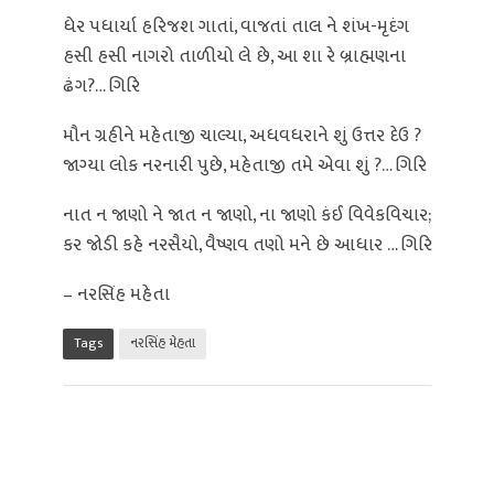
ધેર પધાર્યા હરિજશ ગાતાં, વાજતાં તાલ ને શંખ-મૃદંગ
હસી હસી નાગરો તાળીયો લે છે, આ શા રે બ્રાહ્મણના
ઢંગ?… ગિરિ
મૌન ગ્રહીને મહેતાજી ચાલ્યા, અધવધરાને શું ઉત્તર દેઉ ?
જાગ્યા લોક નરનારી પુછે, મહેતાજી તમે એવા શું ?… ગિરિ
નાત ન જાણો ને જાત ન જાણો, ના જાણો કંઈ વિવેકવિચાર;
કર જોડી કહે નરસૈયો, વૈષ્ણવ તણો મને છે આધાર … ગિરિ
– નરસિંહ મહેતા
Tags
નરસિંહ મેહતા