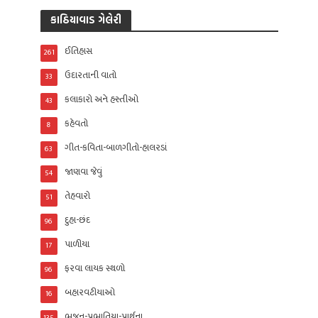
કાઠિયાવાડ ગેલેરી
ઈતિહાસ
261
ઉદારતાની વાતો
33
કલાકારો અને હસ્તીઓ
43
કહેવતો
8
ગીત-કવિતા-બાળગીતો-હાલરડાં
63
જાણવા જેવું
54
તેહવારો
51
દુહા-છંદ
96
પાળીયા
17
ફરવા લાયક સ્થળો
96
બહારવટીયાઓ
16
ભજન-પ્રભાતિયા-પ્રાર્થના