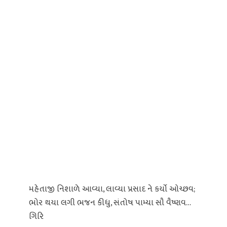
મહેતાજી નિશાળે આવ્યા, લાવ્યા પ્રસાદ ને કર્યો ઓચ્છવ;
ભોર થયા લગી ભજન કીધુ, સંતોષ પામ્યા સૌ વૈષ્ણવ…
ગિરિ