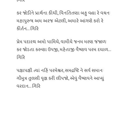
ગિરિ
કર જોડીને પ્રાર્થના કીધી, વિનતિતણા બહુ વદ્યા રે વચનઃ
મહાપુરુષ અમ અરજ એટલી, અમારે આંગણે કરો રે
કીર્તન… ગિરિ
પ્રેમ પદારથ અમો પામિયે, વામીયે જનમ મરણ જંજાળઃ
કર જોડતા કરુણા ઉપજી, મહેતાજી વૈષ્ણવ પરમ દયાળ…
ગિરિ
પક્ષાપક્ષી ત્યાં નહિં પરમેશ્વર, સમદ્રષ્ટિ ને સર્વ સમાનઃ
ગૌમુત્ર તુલસી વૃક્ષ કરી લીપજો, એવું વૈષ્ણવને આપ્યું
વરદાન… ગિરિ