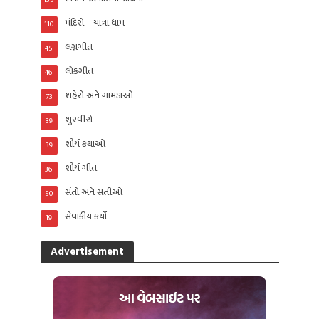
135
મંદિરો – યાત્રા ધામ
110
લગ્નગીત
45
લોકગીત
46
શહેરો અને ગામડાઓ
73
શુરવીરો
39
શૌર્ય કથાઓ
39
શૌર્ય ગીત
36
સંતો અને સતીઓ
50
સેવાકીય કર્યો
19
Advertisement