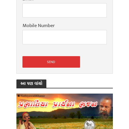
Mobile Number
આ પણ વાંચો