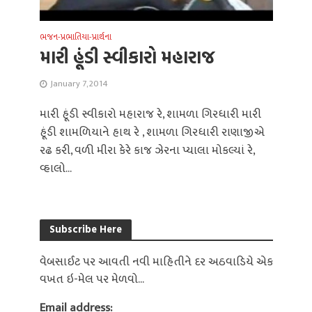
ભજન-પ્રભાતિયા-પ્રાર્થના
મારી હૂંડી સ્વીકારો મહારાજ
January 7, 2014
મારી હૂંડી સ્વીકારો મહારાજ રે, શામળા ગિરધારી મારી
હૂંડી શામળિયાને હાથ રે , શામળા ગિરધારી રાણાજીએ
રઢ કરી, વળી મીરા કેરે કાજ ઝેરના પ્યાલા મોકલ્યાં રે,
વ્હાલો...
Subscribe Here
વેબસાઈટ પર આવતી નવી માહિતીને દર અઠવાડિયે એક
વખત ઇ-મેલ પર મેળવો...
Email address: