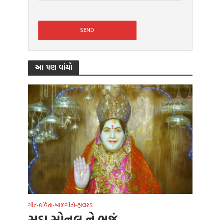
આ પણ વાંચો
ગીત-કવિતા-બાળગીતો-હાલરડાં
સદા સોનલ ને ભજું