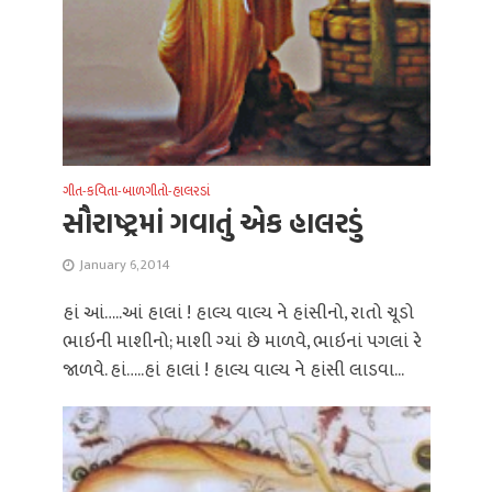
ગીત-કવિતા-બાળગીતો-હાલરડાં
સૌરાષ્ટ્રમાં ગવાતું એક હાલરડું
January 6, 2014
હાં આં…..આં હાલાં ! હાલ્ય વાલ્ય ને હાંસીનો, રાતો ચૂડો
ભાઇની માશીનો; માશી ગ્યાં છે માળવે, ભાઇનાં પગલાં રે
જાળવે. હાં…..હાં હાલાં ! હાલ્ય વાલ્ય ને હાંસી લાડવા...