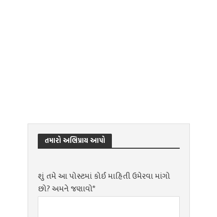
તમારો અભિપ્રાય આપો
શું તમે આ પોસ્ટમાં કોઈ માહિતી ઉમેરવા માંગો
છો? અમને જણાવો*