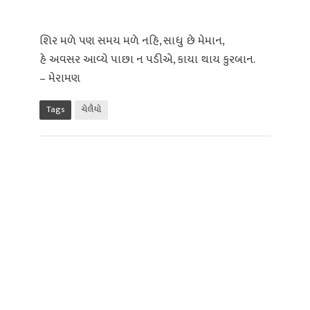
શિર મળે પણ સમય મળે નહિ, સાધુ છે મેમાન,
હે અવસર આવ્યે પાછા ન પડીએ, કાયા થાય કુરબાન.
– મેરામણ
Tags
ચેલૈયો