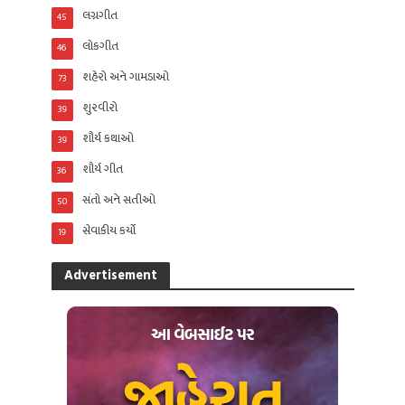
લગ્નગીત
45
લોકગીત
46
શહેરો અને ગામડાઓ
73
શુરવીરો
39
શૌર્ય કથાઓ
39
શૌર્ય ગીત
36
સંતો અને સતીઓ
50
સેવાકીય કર્યો
19
Advertisement