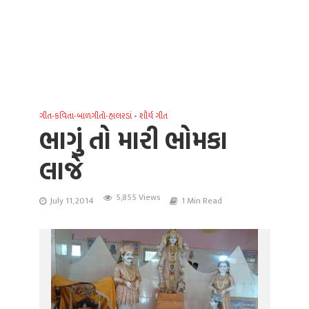
ગીત-કવિતા-બાળગીતો-હાલરડાં
•
શૌર્ય ગીત
ભાગું તો મારી ભોમકા
લાજે
5,855 Views
July 11, 2014
1 Min Read