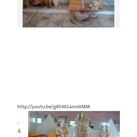
http://youtu.be/gKhM2amnXMM
-
ચે