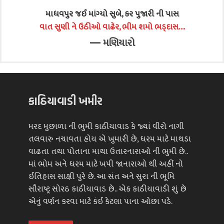
માધવપુર જઈ માંગ્યો સુબે, કર પુજારી ની પાસ
વાત સુણી ને ઉઠીઓ વાઢેર, ભીમ શમો ભડ્દાસ….
—
મણિયારો
કાઠિયાવાડી ખમીર
મરદ મુછાળા ની ભુમી કાઠીયાવાડ કે જ્યાં વીરો નાગી
તલવારુ નચાવતા હોય એ ખુમારી છે, ધરમ માટે માથડા
વાઢતા તથા પોતાના માથા ઉતારનારાઓ ની ભુમી છે..
માં ભોમ અને ધરમ માટે ખપી જાનારાઓ થી અહીં નો
ઈતિહાસ સાક્ષી પુરે છે. આ સંત અને સુરા ની ભૂમિ
સૌરાષ્ટ્ર સોરઠ કાઠીયાવાડ છે.. એક કાઠીયાવાડી શું છે
એનું વર્ણન કરવા માટે કંઈ કેટલા પાના ઓછા પડે.