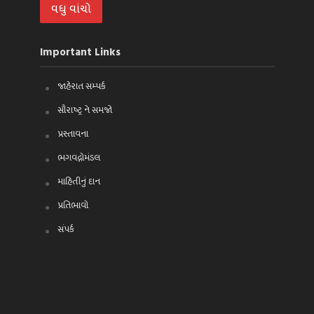
વધુ વાંચો
Important Links
જાહેરાત સમ્પર્ક
સૌરાષ્ટ્ર ને સમજો
પ્રસ્તાવના
ભગવદ્ગોમંડલ
માહિતીનું દાન
પ્રતિભાવો
સંપર્ક