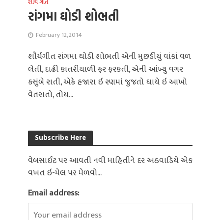
શૌર્ય ગીત
રાંગમા ઘોડી શોભતી
February 12, 2014
શૌર્યગીત રાંગમા ઘોડી શોભતી એની મુછડીયું વાંકાં વળ
લેતી, દાઢી કાતરીયાળી ફર ફરકતી, એની આંખ્યુ વગર
કસુંબે રાતી, એકે હજારા ઇ રણમાં જુજતો ઘાયે ઇ આખો
વેતરાતો, તોય...
Subscribe Here
વેબસાઈટ પર આવતી નવી માહિતીને દર અઠવાડિયે એક
વખત ઇ-મેલ પર મેળવો...
Email address: