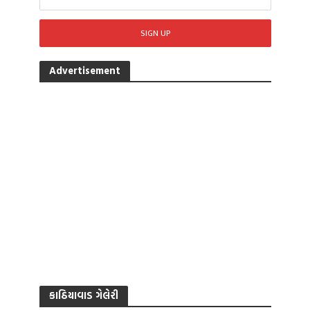
Advertisement
કાઠિયાવાડ ગેલેરી