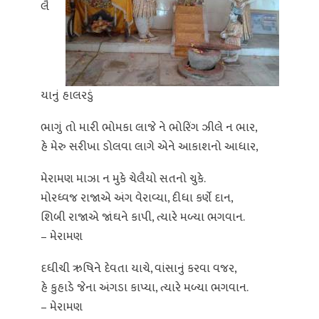
લૈ
યાનું હાલરડું
ભાગું તો મારી ભોમકા લાજે ને ભોરિંગ ઝીલે ન ભાર,
હે મેરુ સરીખા ડોલવા લાગે એને આકાશનો આધાર,
મેરામણ માઝા ન મુકે ચેલૈયો સતનો ચુકે.
મોરધ્વજ રાજાએ અંગ વેરાવ્યા, દીધા કર્ણે દાન,
શિબી રાજાએ જાંઘને કાપી, ત્યારે મળ્યા ભગવાન.
– મેરામણ
દધીચી ઋષિને દેવતા યાચે, વાંસાનું કરવા વજર,
હે કુહાડે જેના અંગડા કાપ્યા, ત્યારે મળ્યા ભગવાન.
– મેરામણ