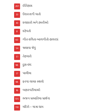
ઈતિહાસ
261
ઉદારતાની વાતો
33
કલાકારો અને હસ્તીઓ
43
કહેવતો
8
ગીત-કવિતા-બાળગીતો-હાલરડાં
63
જાણવા જેવું
54
તેહવારો
51
દુહા-છંદ
96
પાળીયા
17
ફરવા લાયક સ્થળો
96
બહારવટીયાઓ
16
ભજન-પ્રભાતિયા-પ્રાર્થના
135
મંદિરો – યાત્રા ધામ
110