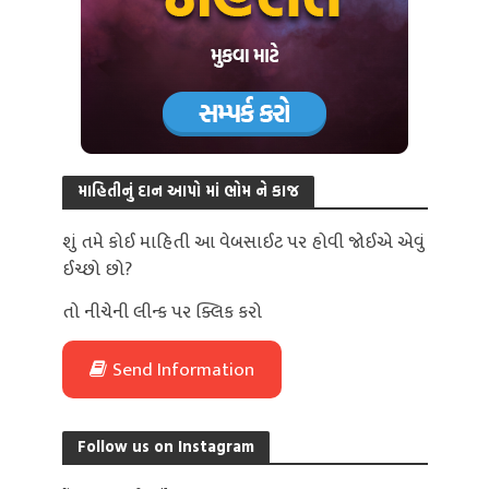
માહિતીનું દાન આપો માં ભોમ ને કાજ
શું તમે કોઈ માહિતી આ વેબસાઈટ પર હોવી જોઈએ એવું
ઈચ્છો છો?
તો નીચેની લીન્ક પર ક્લિક કરો
Send Information
Follow us on Instagram