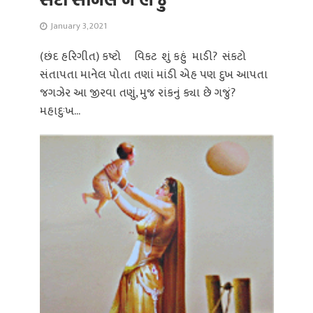
January 3, 2021
(છંદ હરિગીત) કષ્ટો ‌ ‌ વિકટ ‌ શું કહું ‌માડી? ‌ સંકટો
‌સંતાપતા માનેલ પોતા તણાં માંડી એહ પણ દુખ આપતા
જગઝેર આ જીરવા તણું, મુજ રાંકનું ક્યા છે ગજું?
મહાદુઃખ...