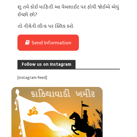
શું તમે કોઈ માહિતી આ વેબસાઈટ પર હોવી જોઈએ એવું
ઈચ્છો છો?
તો નીચેની લીન્ક પર ક્લિક કરો
Send Information
Follow us on Instagram
[instagram-feed]