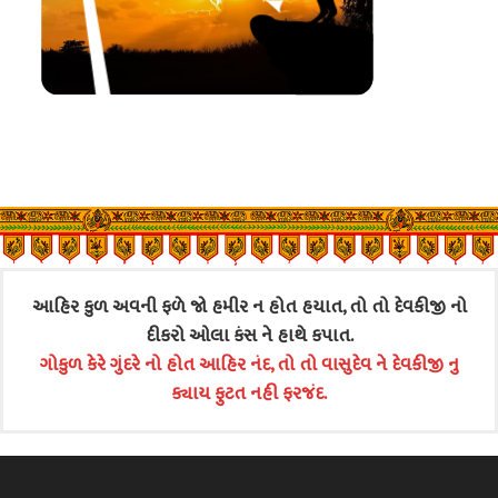
આહિર કુળ અવની ફળે જો હમીર ન હોત હયાત, તો તો દેવકીજી નો
દીકરો ઓલા કંસ ને હાથે કપાત.
ગોકુળ કેરે ગુંદરે નો હોત આહિર નંદ, તો તો વાસુદેવ ને દેવકીજી નુ
ક્યાય ફુટત નહી ફરજંદ.