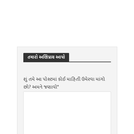
તમારો અભિપ્રાય આપો
શું તમે આ પોસ્ટમાં કોઈ માહિતી ઉમેરવા માંગો
છો? અમને જણાવો*