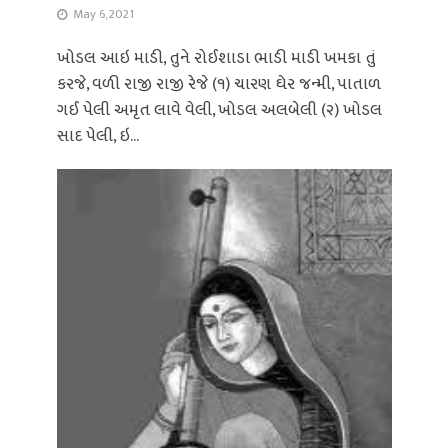
May 6, 2021
ખોડલ આઇ માડી, તુને રોઈશાડા ભાડી માડી ખમકા તું
કરજે, વળી રાજી રાજી રેજે (૧) ચારણ ઘેર જન્મી, પાતાળ
ગઈ પેલી અમૃત લાવે વેલી, ખોડલ અલબેલી (૨) ખોડલ
સાદ પેલી, ઇ...