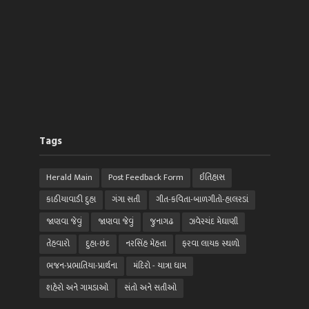
Tags
Herald Main
Post Feedback Form
ઈતિહાસ
કાઠીયાવાડી દુહા
ગંગા સતી
ગીત-કવિતા-બાળગીતો-હાલરડાં
જાણવા જેવું
જાણવા જેવું
જુનાગઢ
ઝવેરચંદ મેઘાણી
તેહવારો
દુહા-છંદ
નરસિંહ મેહતા
ફરવા લાયક સ્થળો
ભજન-પ્રભાતિયા-પ્રાર્થના
મંદિરો - યાત્રા ધામ
શહેરો અને ગામડાઓ
સંતો અને સતીઓ