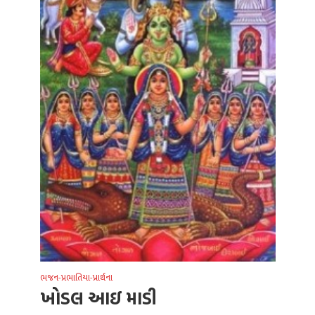
ભજન-પ્રભાતિયા-પ્રાર્થના
ખોડલ આઇ માડી