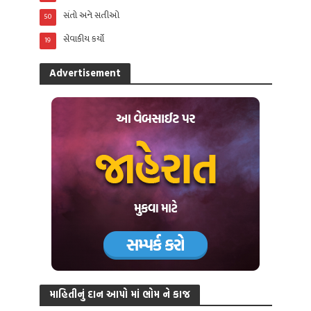
સંતો અને સતીઓ
50
સેવાકીય કર્યો
19
Advertisement
માહિતીનું દાન આપો માં ભોમ ને કાજ