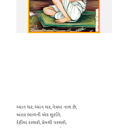
ધ્યાન ધર, ધ્યાન ધર, નેત્રમાં નાથ છે,
અંતર ભાળની એક સુરતિ;
દેહીમાં દરસશે, પ્રેમથી પરસશે,