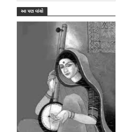
આ પણ વાંચો