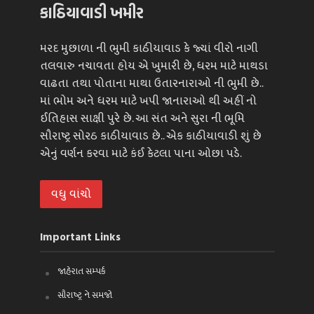
કાઠિયાવાડી ખમીર
મરદ મુછાળા ની ભુમી કાઠીયાવાડ કે જ્યાં વીરો નાગી
તલવારુ નચાવતા હોય એ ખુમારી છે, ધરમ માટે માથડા
વાઢતા તથા પોતાના માથા ઉતારનારાઓ ની ભુમી છે..
માં ભોમ અને ધરમ માટે ખપી જાનારાઓ થી અહીં નો
ઈતિહાસ સાક્ષી પુરે છે. આ સંત અને સુરા ની ભૂમિ
સૌરાષ્ટ્ર સોરઠ કાઠીયાવાડ છે.. એક કાઠીયાવાડી શું છે
એનું વર્ણન કરવા માટે કંઈ કેટલા પાના ઓછા પડે.
વધુ વાંચો
Important Links
જાહેરાત સમ્પર્ક
સૌરાષ્ટ્ર ને સમજો