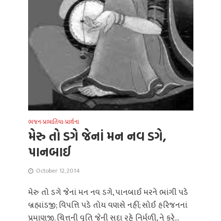
ભજન-પ્રભાતિયા-પ્રાર્થના
મેરુ તો ડગે જેનાં મન નવ ડગે,
પાનબાઈ
October 12, 2014
મેરુ તો ડગે જેનાં મન નવ ડગે, પાનબાઈ મરને ભાંગી પડે
બ્રહ્માંડજી; વિપત્તિ પડે તોય વણસે નહીં; સોઈ હરિજનનાં
પ્રમાણજી. ચિત્તની વૃતિ જેની સદા રહે નિર્મળી, ને કરે...