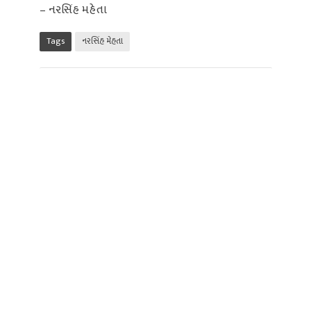
– નરસિંહ મહેતા
Tags
નરસિંહ મેહતા