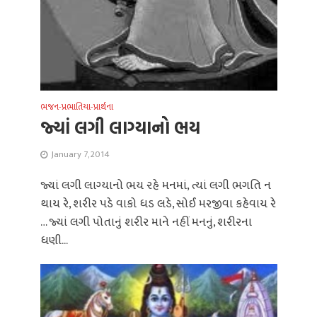
ભજન-પ્રભાતિયા-પ્રાર્થના
જ્યાં લગી લાગ્યાનો ભય
January 7, 2014
જ્યાં લગી લાગ્યાનો ભય રહે મનમાં, ત્યાં લગી ભગતિ ન
થાય રે, શરીર પડે વાકો ધડ લડે, સોઈ મરજીવા કહેવાય રે
… જ્યાં લગી પોતાનું શરીર માને નહીં મનનું, શરીરના
ધણી...