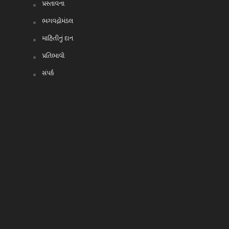
પ્રસ્તાવના
ભગવદ્ગોમંડલ
માહિતીનું દાન
પ્રતિભાવો
સંપર્ક