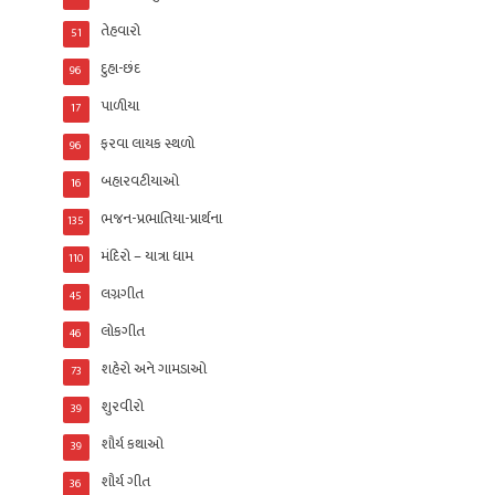
તેહવારો
51
દુહા-છંદ
96
પાળીયા
17
ફરવા લાયક સ્થળો
96
બહારવટીયાઓ
16
ભજન-પ્રભાતિયા-પ્રાર્થના
135
મંદિરો – યાત્રા ધામ
110
લગ્નગીત
45
લોકગીત
46
શહેરો અને ગામડાઓ
73
શુરવીરો
39
શૌર્ય કથાઓ
39
શૌર્ય ગીત
36