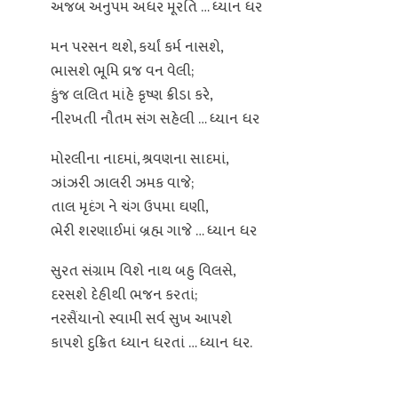
અજબ અનુપમ અધર મૂરતિ … ધ્યાન ધર
મન પરસન થશે, કર્યાં કર્મ નાસશે,
ભાસશે ભૂમિ વ્રજ વન વેલી;
કુંજ લલિત માંહે કૃષ્ણ ક્રીડા કરે,
નીરખતી નૌતમ સંગ સહેલી … ધ્યાન ધર
મોરલીના નાદમાં, શ્રવણના સાદમાં,
ઝાંઝરી ઝાલરી ઝમક વાજે;
તાલ મૃદંગ ને ચંગ ઉપમા ઘણી,
ભેરી શરણાઈમાં બ્રહ્મ ગાજે … ધ્યાન ધર
સુરત સંગ્રામ વિશે નાથ બહુ વિલસે,
દરસશે દેહીથી ભજન કરતાં;
નરસૈંયાનો સ્વામી સર્વ સુખ આપશે
કાપશે દુક્રિત ધ્યાન ધરતાં … ધ્યાન ધર.