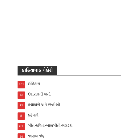
કાઠિયાવાડ ગેલેરી
ઈતિહાસ
261
ઉદારતાની વાતો
33
કલાકારો અને હસ્તીઓ
43
કહેવતો
8
ગીત-કવિતા-બાળગીતો-હાલરડાં
63
જાણવા જેવું
54