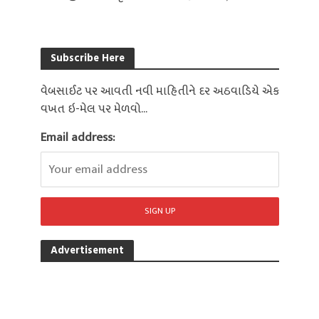
Subscribe Here
વેબસાઈટ પર આવતી નવી માહિતીને દર અઠવાડિયે એક
વખત ઇ-મેલ પર મેળવો...
Email address:
Advertisement