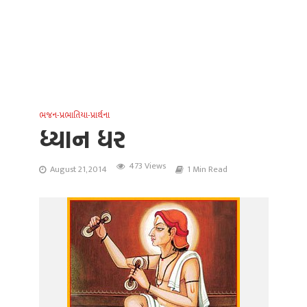
ભજન-પ્રભાતિયા-પ્રાર્થના
ધ્યાન ધર
473 Views
August 21, 2014
1 Min Read