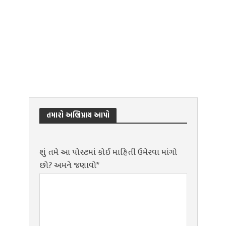
તમારો અભિપ્રાય આપો
શું તમે આ પોસ્ટમાં કોઈ માહિતી ઉમેરવા માંગો
છો? અમને જણાવો*