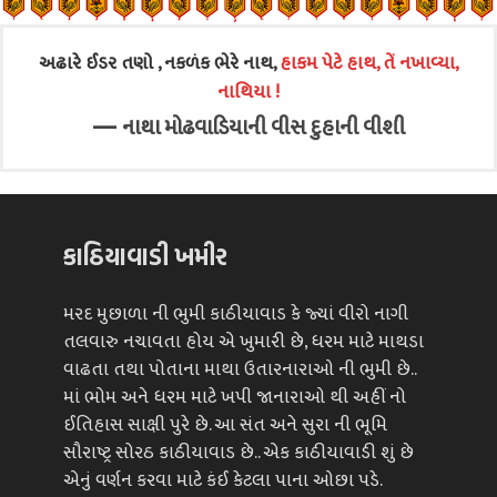
અઢારે ઈડર તણો , નકળંક ભેરે નાથ,
હાકમ પેટે હાથ, તેં નખાવ્યા,
નાથિયા !
—
નાથા મોઢવાડિયાની વીસ દુહાની વીશી
કાઠિયાવાડી ખમીર
મરદ મુછાળા ની ભુમી કાઠીયાવાડ કે જ્યાં વીરો નાગી
તલવારુ નચાવતા હોય એ ખુમારી છે, ધરમ માટે માથડા
વાઢતા તથા પોતાના માથા ઉતારનારાઓ ની ભુમી છે..
માં ભોમ અને ધરમ માટે ખપી જાનારાઓ થી અહીં નો
ઈતિહાસ સાક્ષી પુરે છે. આ સંત અને સુરા ની ભૂમિ
સૌરાષ્ટ્ર સોરઠ કાઠીયાવાડ છે.. એક કાઠીયાવાડી શું છે
એનું વર્ણન કરવા માટે કંઈ કેટલા પાના ઓછા પડે.