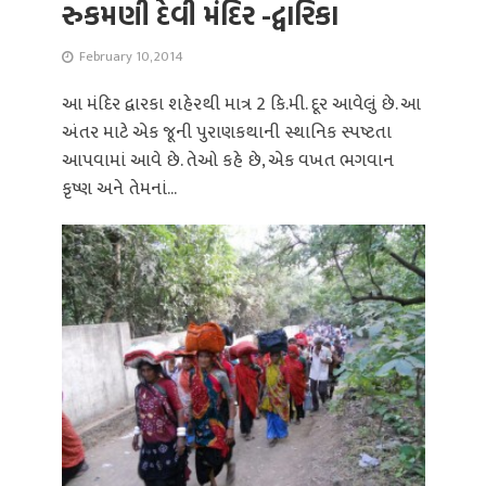
રુકમણી દેવી મંદિર -દ્વારિકા
February 10, 2014
આ મંદિર દ્વારકા શહેરથી માત્ર 2 કિ.મી. દૂર આવેલું છે. આ
અંતર માટે એક જૂની પુરાણકથાની સ્થાનિક સ્પષ્ટતા
આપવામાં આવે છે. તેઓ કહે છે, એક વખત ભગવાન
કૃષ્ણ અને તેમનાં...