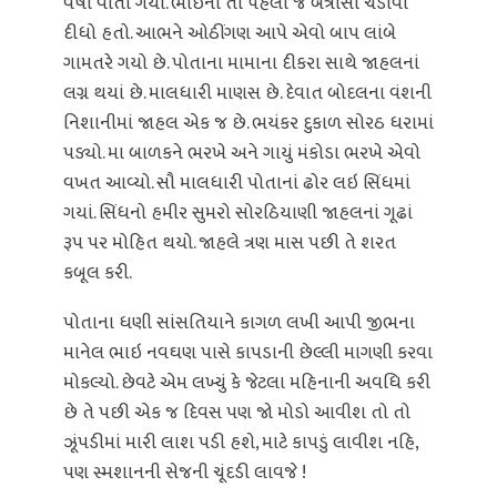
વર્ષો વીતી ગયાં. ભાઇનો તો પહેલો જ બત્રીસો ચડાવી
દીધો હતો. આભને ઓઠીંગણ આપે એવો બાપ લાંબે
ગામતરે ગયો છે. પોતાના મામાના દીકરા સાથે જાહલનાં
લગ્ન થયાં છે. માલધારી માણસ છે. દેવાત બોદલના વંશની
નિશાનીમાં જાહલ એક જ છે. ભયંકર દુકાળ સોરઠ ધરામાં
પડ્યો. મા બાળકને ભરખે અને ગાયું મંકોડા ભરખે એવો
વખત આવ્યો. સૌ માલધારી પોતાનાં ઢોર લઇ સિંધમાં
ગયાં. સિંધનો હમીર સુમરો સોરઠિયાણી જાહલનાં ગૂઢાં
રૂપ પર મોહિત થયો. જાહલે ત્રણ માસ પછી તે શરત
કબૂલ કરી.
પોતાના ધણી સાંસતિયાને કાગળ લખી આપી જીભના
માનેલ ભાઇ નવઘણ પાસે કાપડાની છેલ્લી માગણી કરવા
મોકલ્યો. છેવટે એમ લખ્યું કે જેટલા મહિનાની અવધિ કરી
છે તે પછી એક જ દિવસ પણ જો મોડો આવીશ તો તો
ઝૂંપડીમાં મારી લાશ પડી હશે, માટે કાપડું લાવીશ નહિ,
પણ સ્મશાનની સેજની ચૂંદડી લાવજે !