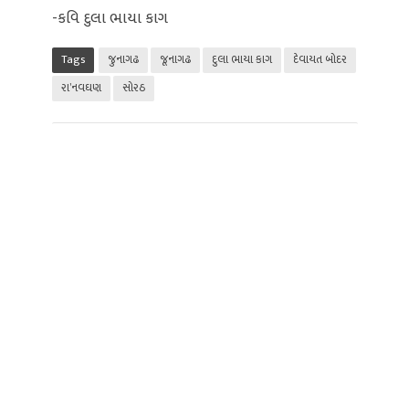
-કવિ દુલા ભાયા કાગ
Tags
જુનાગઢ
જૂનાગઢ
દુલા ભાયા કાગ
દેવાયત બોદર
રા’નવઘણ
સોરઠ