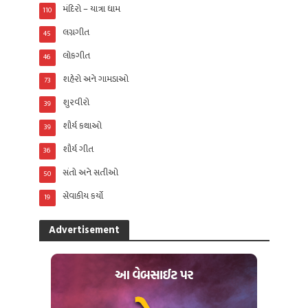
મંદિરો – યાત્રા ધામ
110
લગ્નગીત
45
લોકગીત
46
શહેરો અને ગામડાઓ
73
શુરવીરો
39
શૌર્ય કથાઓ
39
શૌર્ય ગીત
36
સંતો અને સતીઓ
50
સેવાકીય કર્યો
19
Advertisement