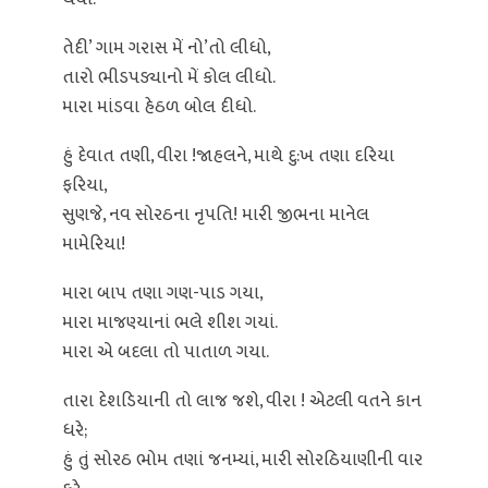
તેદી’ ગામ ગરાસ મેં નો’તો લીધો,
તારો ભીડપડ્યાનો મેં કોલ લીધો.
મારા માંડવા હેઠળ બોલ દીધો.
હું દેવાત તણી, વીરા !જાહલને, માથે દુ:ખ તણા દરિયા
ફરિયા,
સુણજે, નવ સોરઠના નૃપતિ! મારી જીભના માનેલ
મામેરિયા!
મારા બાપ તણા ગણ-પાડ ગયા,
મારા માજણ્યાનાં ભલે શીશ ગયાં.
મારા એ બદલા તો પાતાળ ગયા.
તારા દેશડિયાની તો લાજ જશે, વીરા ! એટલી વતને કાન
ધરે;
હું તું સોરઠ ભોમ તણાં જનમ્યાં, મારી સોરઠિયાણીની વાર