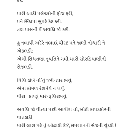
કરે.
મારી આડી મલેચ્છોની ફોજ ફરી,
મને સિંધમાં સુમરે કેદ કરી.
ત્રણ માસની મેં અવધિ જો કરી.
હું નબાપી અરેરે નભાઇ, વીરા! મને જાણી નોધારી ને
એકલડી;
એથી સિંધતણા નૃપતિને ગમી, મારી સોરઠિયાણીની
સેજલડી.
વિધિ લેખે નો’તું જરી-તાર ભર્યું,
એમાં કોમળ રેશમેયે ન ધર્યું.
વીરા ! કાપડું મારું રૂધિરભર્યું.
અવધિ જો વીત્યા પછી આવીશ તો, ખોટી કાપડકોરની
વાતલડી;
મારી લાશ પરે તું ઓઢાડી દેજે, સમશાનની સેજની ચૂંદડી !