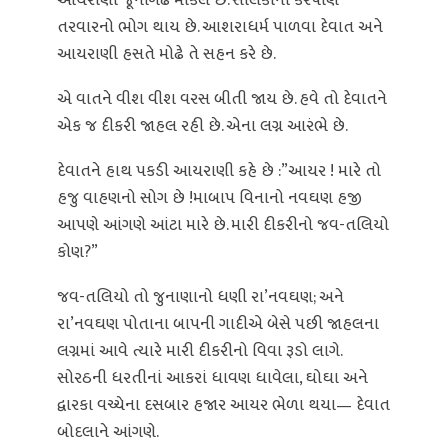
તરવારનો ભોગ થાય છે. આશરાધર્મ પાળવા દેવાત અને
આયરાણી હસતે મોઢે તે સહન કરે છે.
એ વાતને વીશ વીશ વરસ બીતી જાય છે. હવે તો દેવાતને
એક જ દીકરી જાહલ રહી છે. એના લગ્ન આરંભે છે.
દેવાતને હાથ પકડી આયરાણી કહે છે :”આયર ! મારે તો
હજુ વાહણનો સોગ છે !માબાપ વિનાનો નવઘણ હજી
આપણે આંગણે આંટા મારે છે. મારી દીકરીનો જવ-તલિયો
કોણ?”
જવ-તલિયો તો જુનાણાનો ધણી રા’નવઘણ; અને
રા’નવઘણ પોતાના બાપની ગાદીએ બેસે પછી જાહલના
લગ્નમાં આવે ત્યારે મારી દીકરીનો વિવા રૂડો લાગે.
સોરઠની ધરતીનાં આકરાં ધાવણ ધાવેલા, ઘોઘા અને
દ્વારકા વચ્ચેના દસબાર હજાર આયર ભેળા થયા— દેવાત
બોદલાને આંગણે.