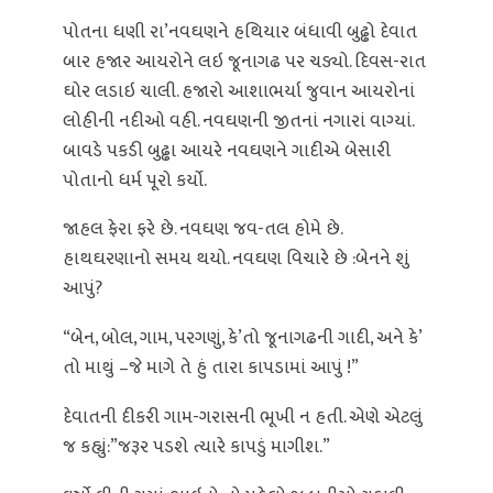
પોતના ધણી રા’નવઘણને હથિયાર બંધાવી બુઢ્ઢો દેવાત
બાર હજાર આયરોને લઇ જૂનાગઢ પર ચડ્યો. દિવસ-રાત
ઘોર લડાઇ ચાલી. હજારો આશાભર્યા જુવાન આયરોનાં
લોહીની નદીઓ વહી. નવઘણની જીતનાં નગારાં વાગ્યાં.
બાવડે પકડી બુઢ્ઢા આયરે નવઘણને ગાદીએ બેસારી
પોતાનો ધર્મ પૂરો કર્યો.
જાહલ ફેરા ફરે છે. નવઘણ જવ-તલ હોમે છે.
હાથઘરણાનો સમય થયો. નવઘણ વિચારે છે :બેનને શું
આપું?
“બેન, બોલ, ગામ, પરગણું, કે’તો જૂનાગઢની ગાદી, અને કે’
તો માથું –જે માગે તે હું તારા કાપડામાં આપું !”
દેવાતની દીકરી ગામ-ગરાસની ભૂખી ન હતી. એણે એટલું
જ કહ્યું:”જરૂર પડશે ત્યારે કાપડું માગીશ.”