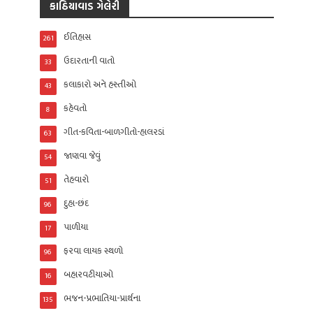
કાઠિયાવાડ ગેલેરી
ઈતિહાસ
261
ઉદારતાની વાતો
33
કલાકારો અને હસ્તીઓ
43
કહેવતો
8
ગીત-કવિતા-બાળગીતો-હાલરડાં
63
જાણવા જેવું
54
તેહવારો
51
દુહા-છંદ
96
પાળીયા
17
ફરવા લાયક સ્થળો
96
બહારવટીયાઓ
16
ભજન-પ્રભાતિયા-પ્રાર્થના
135