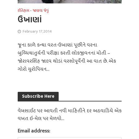
ઈતિહાસ
•
જાણવા જેવું
ઉખાણાં
February 17, 2014
જૂના કાળે કન્યા વરત-ઉખાણાં પૂછીને વરના
બુઘ્ધિચાતુર્યની પરીક્ષા કરતી લોકજીવનનાં મોતી –
જોરાવરસિંહ જાદવ થોડાં વરસોપૂર્વેની આ વાત છે. એક
ગોરો યુરોપિયન...
Subscribe Here
વેબસાઈટ પર આવતી નવી માહિતીને દર અઠવાડિયે એક
વખત ઇ-મેલ પર મેળવો...
Email address: