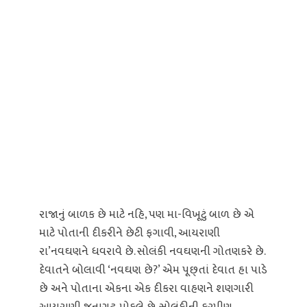
રાજાનું બાળક છે માટે નહિ, પણ મા-વિખૂટું બાળ છે એ
માટે પોતાની દીકરીને છેટી ફગાવી, આયરાણી
રા’નવઘણને ધવરાવે છે. સોલંકી નવઘણની ગોતણકરે છે.
દેવાતને બોલાવી ‘નવઘણ છે?’ એમ પૂછ્તાં દેવાત હા પાડે
છે અને પોતાના એકના એક દીકરા વાહણને શણગારી
આયરાણી જૂનાગઢ મોકલે છે. સોલંકીની કરપીણ