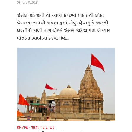
July 8, 2021
જેસલ જાડેજાની તો આખા કચ્છમાં હાક હતી. લોકો
જેસલના નામથી કાંપતા હતાં. એવું કહેવાતું કે કચ્છની
ધરતીનો કાળો નાગ એટલે જેસલ જાડેજા. પણ એકવાર
પોતાના ભાભીના કડવા વેણે...
ઈતિહાસ
•
મંદિરો - યાત્રા ધામ