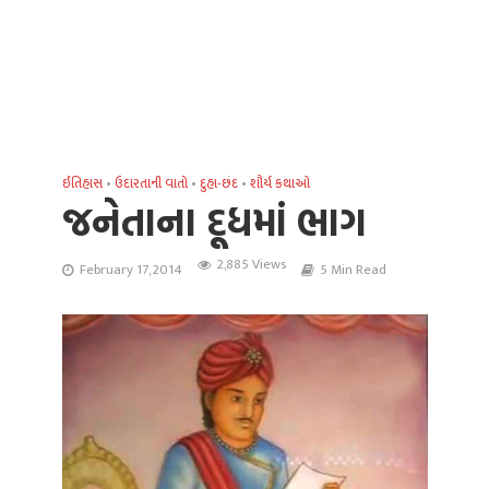
ઈતિહાસ
•
ઉદારતાની વાતો
•
દુહા-છંદ
•
શૌર્ય કથાઓ
જનેતાના દૂધમાં ભાગ
2,885 Views
February 17, 2014
5 Min Read