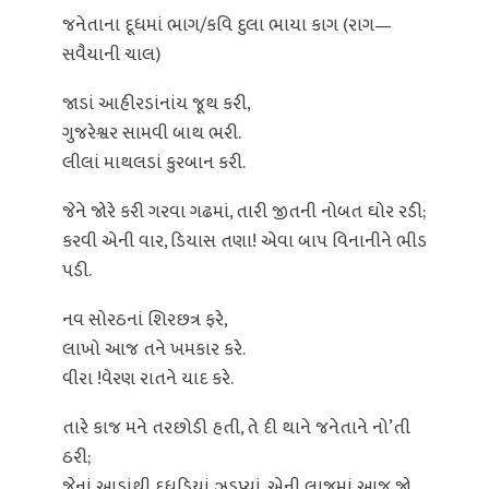
જનેતાના દૂધમાં ભાગ/કવિ દુલા ભાયા કાગ (રાગ—
સવૈયાની ચાલ)
જાડાં આહીરડાંનાંય જૂથ કરી,
ગુજરેશ્વર સામવી બાથ ભરી.
લીલાં માથલડાં કુરબાન કરી.
જેને જોરે કરી ગરવા ગઢમાં, તારી જીતની નોબત ઘોર રડી;
કરવી એની વાર, ડિયાસ તણા! એવા બાપ વિનાનીને ભીડ
પડી.
નવ સોરઠનાં શિરછત્ર ફરે,
લાખો આજ તને ખમકાર કરે.
વીરા !વેરણ રાતને યાદ કરે.
તારે કાજ મને તરછોડી હતી, તે દી થાને જનેતાને નો’તી
ઠરી;
જેનાં આડાંથી દૂધડિયાં ઝડપ્યાં, એની લાજમાં આજ જો