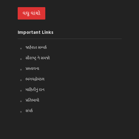
વધુ વાંચો
Important Links
જાહેરાત સમ્પર્ક
સૌરાષ્ટ્ર ને સમજો
પ્રસ્તાવના
ભગવદ્ગોમંડલ
માહિતીનું દાન
પ્રતિભાવો
સંપર્ક