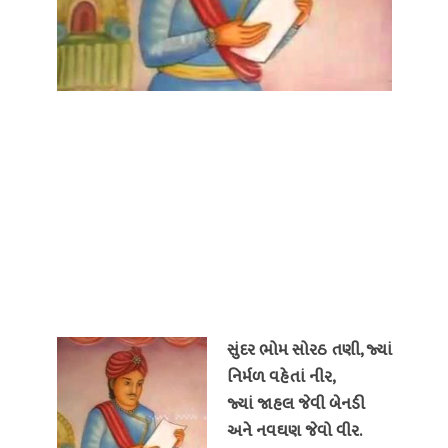
સુંદર ભોમ સોરઠ તણી, જ્યાં
નિર્મળ વહેતાં નીર,
જ્યાં જાહલ જેવી બેનડી
અને નવઘણ જેવો વીર.