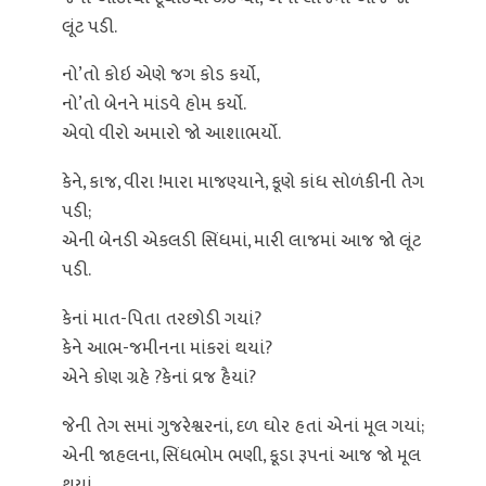
લૂંટ પડી.
નો’તો કોઇ એણે જગ કોડ કર્યો,
નો’તો બેનને માંડવે હોમ કર્યો.
એવો વીરો અમારો જો આશાભર્યો.
કેને, કાજ, વીરા !મારા માજણ્યાને, કૂણે કાંધ સોળંકીની તેગ
પડી;
એની બેનડી એકલડી સિંધમાં, મારી લાજમાં આજ જો લૂંટ
પડી.
કેનાં માત-પિતા તરછોડી ગયાં?
કેને આભ-જમીનના માંકરાં થયાં?
એને કોણ ગ્રહે ?કેનાં વ્રજ હૈયાં?
જેની તેગ સમાં ગુજરેશ્વરનાં, દળ ઘોર હતાં એનાં મૂલ ગયાં;
એની જાહલના, સિંધભોમ ભણી, કૂડા રૂપનાં આજ જો મૂલ
થયાં.