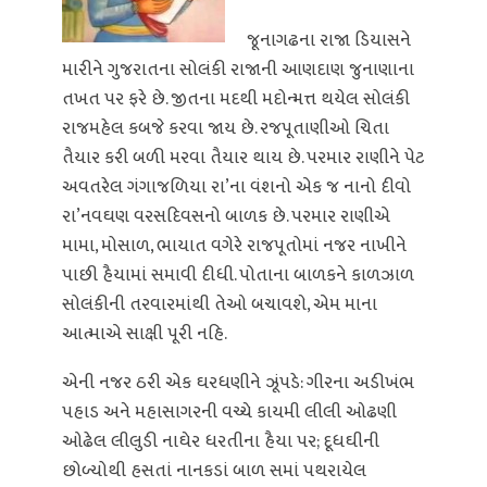
જૂનાગઢના રાજા ડિયાસને
મારીને ગુજરાતના સોલંકી રાજાની આણદાણ જુનાણાના
તખત પર ફરે છે. જીતના મદથી મદોન્મત્ત થયેલ સોલંકી
રાજમહેલ કબજે કરવા જાય છે. રજપૂતાણીઓ ચિતા
તૈયાર કરી બળી મરવા તૈયાર થાય છે. પરમાર રાણીને પેટ
અવતરેલ ગંગાજળિયા રા’ના વંશનો એક જ નાનો દીવો
રા’નવઘણ વરસદિવસનો બાળક છે. પરમાર રાણીએ
મામા, મોસાળ, ભાયાત વગેરે રાજપૂતોમાં નજર નાખીને
પાછી હૈયામાં સમાવી દીધી. પોતાના બાળકને કાળઝાળ
સોલંકીની તરવારમાંથી તેઓ બચાવશે, એમ માના
આત્માએ સાક્ષી પૂરી નહિ.
એની નજર ઠરી એક ઘરધણીને ઝૂંપડે: ગીરના અડીખંભ
પહાડ અને મહાસાગરની વચ્ચે કાયમી લીલી ઓઢણી
ઓઢેલ લીલુડી નાઘેર ધરતીના હૈયા પર; દૂધઘીની
છોળ્યોથી હસતાં નાનકડાં બાળ સમાં પથરાયેલ