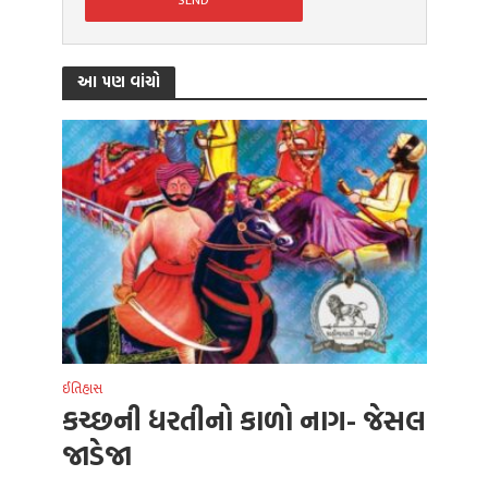
આ પણ વાંચો
ઈતિહાસ
કચ્છની ધરતીનો કાળો નાગ- જેસલ
જાડેજા