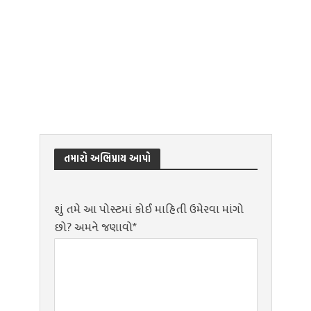
તમારો અભિપ્રાય આપો
શું તમે આ પોસ્ટમાં કોઈ માહિતી ઉમેરવા માંગો
છો? અમને જણાવો*