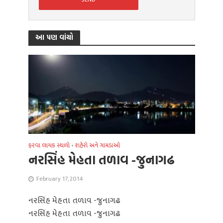
આ પણ વાંચો
ફરવા લાયક સ્થળો
•
શહેરો અને ગામડાઓ
નરસિંહ મેહતા તળાવ -જુનાગઢ
February 17, 2014
નરસિંહ મેહતા તળાવ -જુનાગઢ
નરસિંહ મેહતા તળાવ -જુનાગઢ