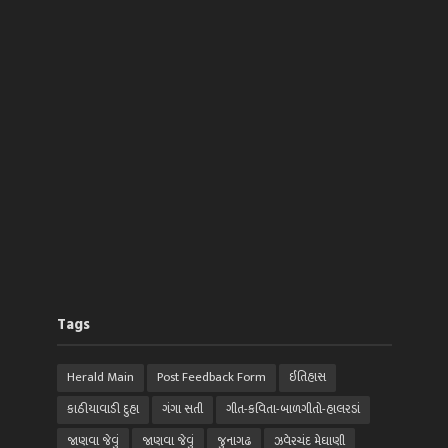
Tags
Herald Main
Post Feedback Form
ઈતિહાસ
કાઠીયાવાડી દુહા
ગંગા સતી
ગીત-કવિતા-બાળગીતો-હાલરડાં
જાણવા જેવું
જાણવા જેવું
જુનાગઢ
ઝવેરચંદ મેઘાણી