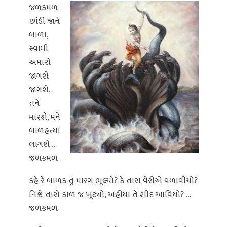
જળકમળ
છાંડી જાને
બાળા,
સ્વામી
અમારો
જાગશે
જાગશે,
તને
મારશે, મને
બાળહત્યા
લાગશે …
જળકમળ
કહે રે બાળક તું મારગ ભૂલ્યો? કે તારા વેરીએ વળાવીયો?
નિશ્ચે તારો કાળ જ ખૂટ્યો, અહીંયા તે શીદ આવિયો? …
જળકમળ