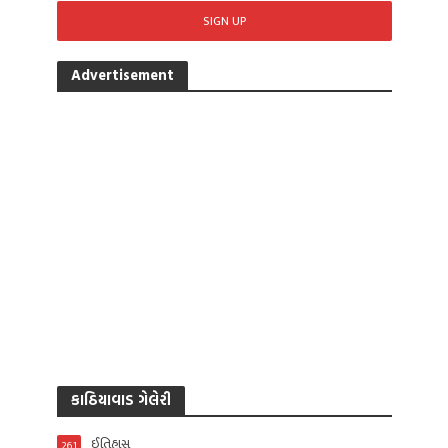
Advertisement
કાઠિયાવાડ ગેલેરી
ઈતિહાસ
261