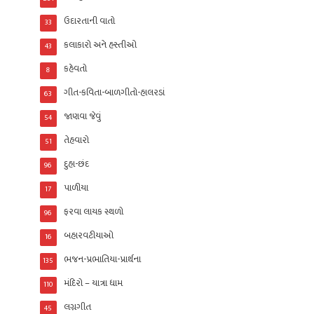
ઉદારતાની વાતો
33
કલાકારો અને હસ્તીઓ
43
કહેવતો
8
ગીત-કવિતા-બાળગીતો-હાલરડાં
63
જાણવા જેવું
54
તેહવારો
51
દુહા-છંદ
96
પાળીયા
17
ફરવા લાયક સ્થળો
96
બહારવટીયાઓ
16
ભજન-પ્રભાતિયા-પ્રાર્થના
135
મંદિરો – યાત્રા ધામ
110
લગ્નગીત
45