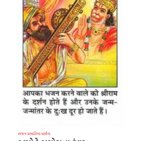
ભજન-પ્રભાતિયા-પ્રાર્થના