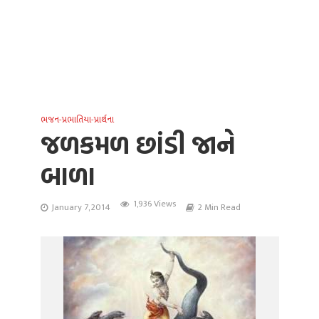
ભજન-પ્રભાતિયા-પ્રાર્થના
જળકમળ છાંડી જાને
બાળા
1,936 Views
January 7, 2014
2 Min Read