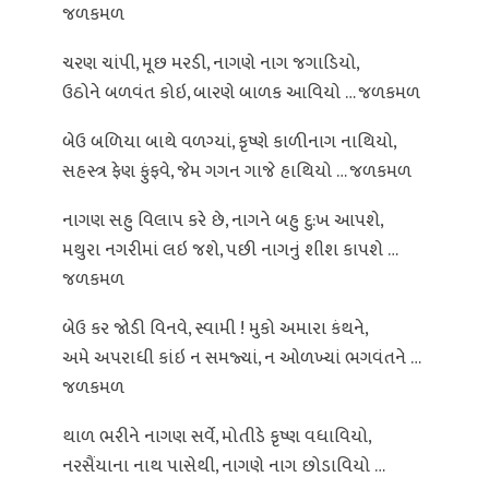
જળકમળ
ચરણ ચાંપી, મૂછ મરડી, નાગણે નાગ જગાડિયો,
ઉઠોને બળવંત કોઇ, બારણે બાળક આવિયો … જળકમળ
બેઉ બળિયા બાથે વળગ્યાં, કૃષ્ણે કાળીનાગ નાથિયો,
સહસ્ત્ર ફેણ ફુંફવે, જેમ ગગન ગાજે હાથિયો … જળકમળ
નાગણ સહુ વિલાપ કરે છે, નાગને બહુ દુ:ખ આપશે,
મથુરા નગરીમાં લઇ જશે, પછી નાગનું શીશ કાપશે …
જળકમળ
બેઉ કર જોડી વિનવે, સ્વામી ! મુકો અમારા કંથને,
અમે અપરાધી કાંઇ ન સમજ્યાં, ન ઓળખ્યાં ભગવંતને …
જળકમળ
થાળ ભરીને નાગણ સર્વે, મોતીડે કૃષ્ણ વધાવિયો,
નરસૈંયાના નાથ પાસેથી, નાગણે નાગ છોડાવિયો …