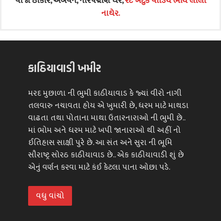
વાજા ઠાકોર, અંબવન, નારપદ્મણિ ઘેર,
રેંટ ખટુકે વાડિયે ભોંય લીલી
નાઘેર.
કાઠિયાવાડી ખમીર
મરદ મુછાળા ની ભુમી કાઠીયાવાડ કે જ્યાં વીરો નાગી
તલવારુ નચાવતા હોય એ ખુમારી છે, ધરમ માટે માથડા
વાઢતા તથા પોતાના માથા ઉતારનારાઓ ની ભુમી છે..
માં ભોમ અને ધરમ માટે ખપી જાનારાઓ થી અહીં નો
ઈતિહાસ સાક્ષી પુરે છે. આ સંત અને સુરા ની ભૂમિ
સૌરાષ્ટ્ર સોરઠ કાઠીયાવાડ છે.. એક કાઠીયાવાડી શું છે
એનું વર્ણન કરવા માટે કંઈ કેટલા પાના ઓછા પડે.
વધુ વાંચો