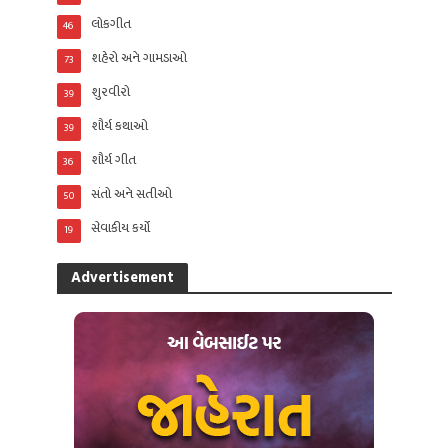
લોકગીત
46
શહેરો અને ગામડાઓ
73
શુરવીરો
39
શૌર્ય કથાઓ
39
શૌર્ય ગીત
36
સંતો અને સતીઓ
50
સેવાકીય કર્યો
19
Advertisement