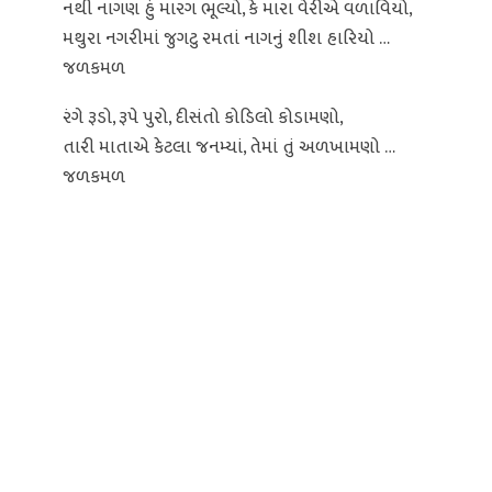
નથી નાગણ હું મારગ ભૂલ્યો, કે મારા વેરીએ વળાવિયો,
મથુરા નગરીમાં જુગટુ રમતાં નાગનું શીશ હારિયો …
જળકમળ
રંગે રૂડો, રૂપે પુરો, દીસંતો કોડિલો કોડામણો,
તારી માતાએ કેટલા જનમ્યાં, તેમાં તું અળખામણો …
જળકમળ