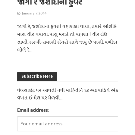
જાગો રે જશોદાના કુંવર
January 7, 2014
જાગો રે, જશોદાના કુંવર ! વહાણલાં વાયા, તમારે ઓશીકે
મારાં ચીર ચંપાયા. પાસું મરડો તો વહાલા ! ચીર લેઉં
તાણી, સરખી-સમાણી સૈયરો સાથે જાવું છે પાણી. પંખીડાં
બોલે રે...
Subscribe Here
વેબસાઈટ પર આવતી નવી માહિતીને દર અઠવાડિયે એક
વખત ઇ-મેલ પર મેળવો...
Email address: