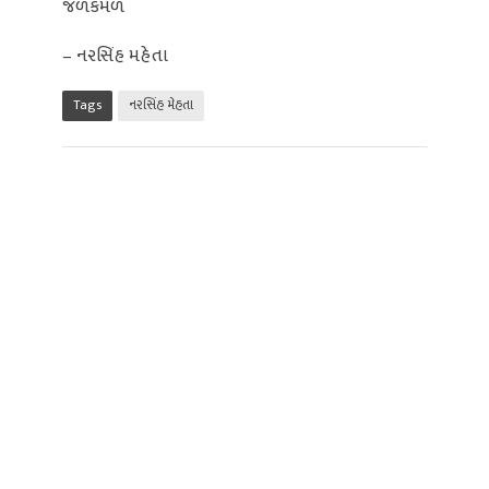
જળકમળ
– નરસિંહ મહેતા
Tags
નરસિંહ મેહતા