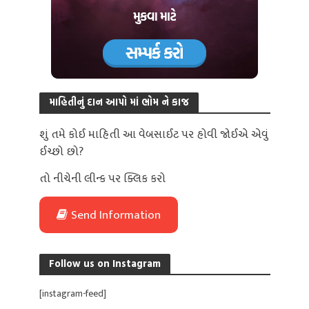
માહિતીનું દાન આપો માં ભોમ ને કાજ
શું તમે કોઈ માહિતી આ વેબસાઈટ પર હોવી જોઈએ એવું
ઈચ્છો છો?
તો નીચેની લીન્ક પર ક્લિક કરો
Send Information
Follow us on Instagram
[instagram-feed]