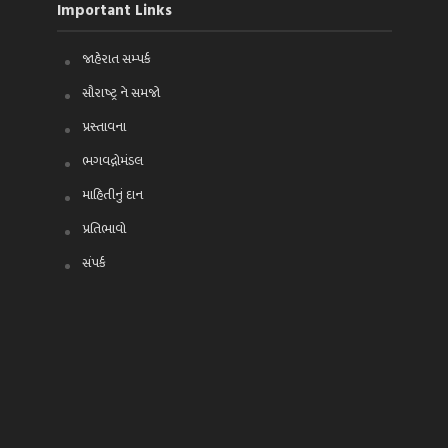
Important Links
જાહેરાત સમ્પર્ક
સૌરાષ્ટ્ર ને સમજો
પ્રસ્તાવના
ભગવદ્ગોમંડલ
માહિતીનું દાન
પ્રતિભાવો
સંપર્ક