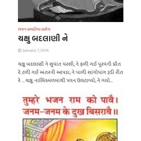
ભજન-પ્રભાતિયા-પ્રાર્થના
ચક્ષુ બદલાણી ને
January 7, 2014
ચક્ષુ બદલાણી ને સુવાંત વરસી, ને ફળી ગઈ પૂરવની પ્રીત
રે. ટળી ગઈ અંતરની આપદા, ને પાળી સાંગોપાંગ રૂડી રીત
રે … ચક્ષુ. નાભિકમળમાંથી પવન ઉલટાવ્યો, ને ગયો...