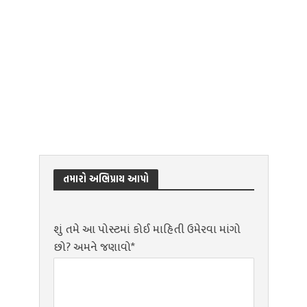
તમારો અભિપ્રાય આપો
શું તમે આ પોસ્ટમાં કોઈ માહિતી ઉમેરવા માંગો
છો? અમને જણાવો*