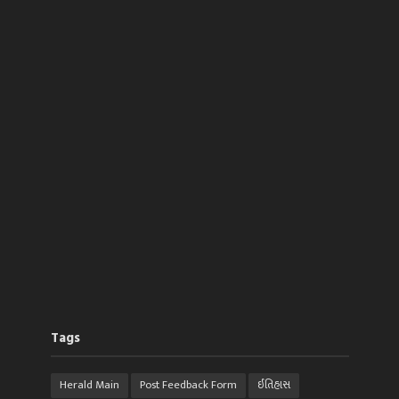
Tags
Herald Main
Post Feedback Form
ઈતિહાસ