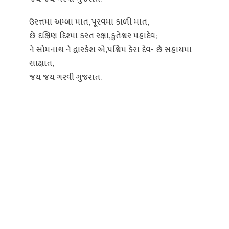
ઉરત્તમા અમ્બા માત, પૂરવમા કાળી માત,
છે દક્ષિણ દિશ્મા કરંત રક્ષા,કુંતેશ્વર મહાદેવ;
ને સોમનાથ ને દ્વારકેશ એ,પશ્વિમ કેરા દેવ- છે સહાયમા
સાક્ષાત,
જય જય ગરવી ગુજરાત.