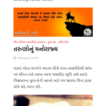
ગીત-કવિતા-બાળગીતો-હાલરડાં
•
દુહા-છંદ
•
શૌર્ય ગીત
તરુણોનું મનોરાજ્ય
February 6, 2014
ઘટમાં ઘોડા થનગને આતમ વીંઝે પાંખ; અણદીઠેલી ભોમ
પર યૌવન માંડે આંખ: આજ અણદીઠ ભૂમિ તણે કાંઠડે
વિશ્વભરના યુવાનોની આંખો અડે પંથ જાણ્યા વિના પ્રાણ
ઘોડે ચડે, ગરુડ-શી...