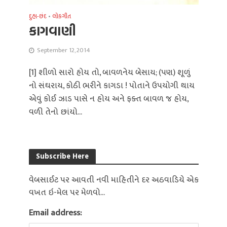
દુહા-છંદ
•
લોકગીત
કાગવાણી
September 12, 2014
[1] શીળો સારો હોય તો, બાવળનેય બેસાય; (પણ) શૂળું
નો સંઘરાય, કોઠી ભરીને કાગડા ! પોતાને ઉપયોગી થાય
એવું કોઈ ઝાડ પાસે ન હોય અને ફક્ત બાવળ જ હોય,
વળી તેનો છાંયો...
Subscribe Here
વેબસાઈટ પર આવતી નવી માહિતીને દર અઠવાડિયે એક
વખત ઇ-મેલ પર મેળવો...
Email address: