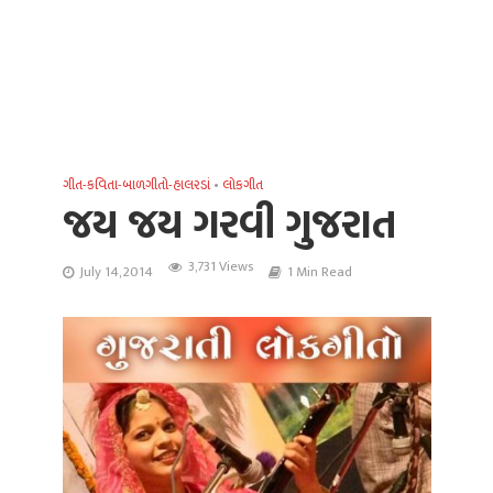
ગીત-કવિતા-બાળગીતો-હાલરડાં
•
લોકગીત
જય જય ગરવી ગુજરાત
3,731 Views
July 14, 2014
1 Min Read