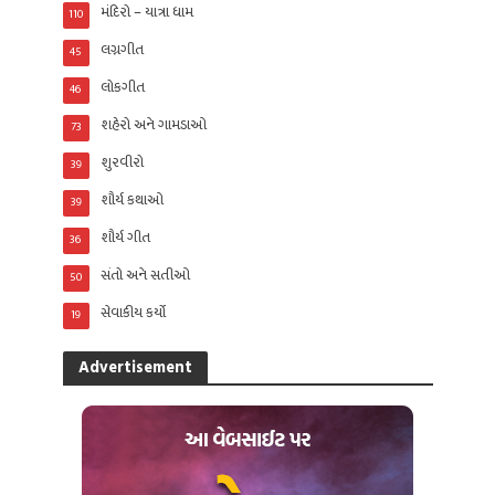
મંદિરો – યાત્રા ધામ
110
લગ્નગીત
45
લોકગીત
46
શહેરો અને ગામડાઓ
73
શુરવીરો
39
શૌર્ય કથાઓ
39
શૌર્ય ગીત
36
સંતો અને સતીઓ
50
સેવાકીય કર્યો
19
Advertisement