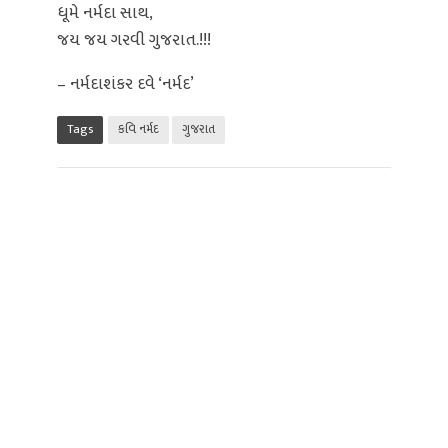
ધૂમે નર્મદા સાથ,
જય જય ગરવી ગુજરાત.!!!
– નર્મદાશંકર દવે ‘નર્મદ’
Tags
કવિ નર્મદ
ગુજરાત