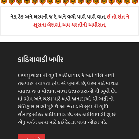
નેક, ટેક અને ધરમની જ રે, અને વળી પાણે પાણે વાત,
ઈ તો સંત ને
શૂરાના બેસણાં, અમ ધરતીની અમીરાત,
કાઠિયાવાડી ખમીર
મરદ મુછાળા ની ભુમી કાઠીયાવાડ કે જ્યાં વીરો નાગી
તલવારુ નચાવતા હોય એ ખુમારી છે, ધરમ માટે માથડા
વાઢતા તથા પોતાના માથા ઉતારનારાઓ ની ભુમી છે..
માં ભોમ અને ધરમ માટે ખપી જાનારાઓ થી અહીં નો
ઈતિહાસ સાક્ષી પુરે છે. આ સંત અને સુરા ની ભૂમિ
સૌરાષ્ટ્ર સોરઠ કાઠીયાવાડ છે.. એક કાઠીયાવાડી શું છે
એનું વર્ણન કરવા માટે કંઈ કેટલા પાના ઓછા પડે.