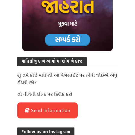
માહિતીનું દાન આપો માં ભોમ ને કાજ
શું તમે કોઈ માહિતી આ વેબસાઈટ પર હોવી જોઈએ એવું
ઈચ્છો છો?
તો નીચેની લીન્ક પર ક્લિક કરો
Send Information
Follow us on Instagram