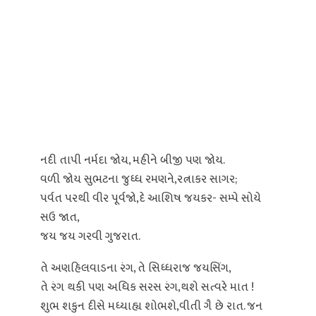
નદી તાપી નર્મદા જોય, મહીને બીજી પણ જોય.
વળી જોય સુભટના જુધ્ધ રમણને,રત્નાકર સાગર;
પર્વત પરથી વીર પૂર્વજો,દે આશિષ જયકર- સમ્પે સોયે
સઉ જાત,
જય જય ગરવી ગુજરાત.
તે અણહિલવાડના રંગ, તે સિધ્ધરાજ જયસિંગ,
તે રંગ થકી પણ અધિક સરસ રંગ,થશે સત્વરે માત !
શુભ શકુન દીસે મધ્યાહ્ય શોભશે,વીતી ગૈ છે રાત. જન