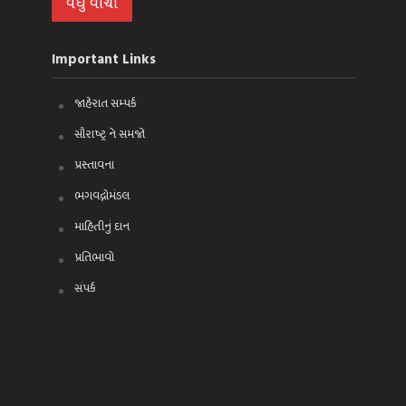
વધુ વાંચો
Important Links
જાહેરાત સમ્પર્ક
સૌરાષ્ટ્ર ને સમજો
પ્રસ્તાવના
ભગવદ્ગોમંડલ
માહિતીનું દાન
પ્રતિભાવો
સંપર્ક