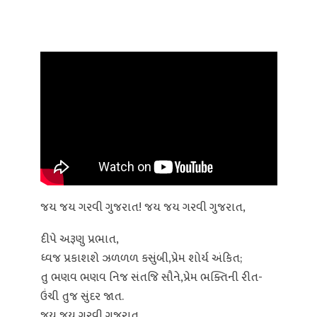
જય જય ગરવી ગુજરાત! જય જય ગરવી ગુજરાત,
દીપે અરૂણુ પ્રભાત,
ધ્વજ પ્રકાશશે ઝળળળ કસુંબી,પ્રેમ શોર્ય અંકિત;
તુ ભણવ ભણવ નિજ સંતજિ સૌને,પ્રેમ ભક્તિની રીત-
ઉંચી તુજ સુંદર જાત.
જય જય ગરવી ગુજરાત.