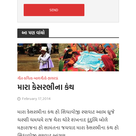
આ પણ વાંચો
ગીત-કવિતા-બાળગીતો-હાલરડાં
મારા કેસરભીના કંથ
February 17, 2014
મારા કેસરભીના કંથ હો સિધાવોજી રણવાટ આભ ધ્રૂજે
ધરણી ધમધમે રાજ ઘેરા ઘોરે શંખનાદ દુંદુભિ બોલે
મહારાજના હો સામંતના જયવાદ મારા કેસરભીના કંથ હો
સિધાવોજી રણવાટ આંગણ...