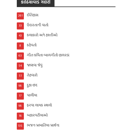
કાઠિયાવાડ ગેલેરી
ઈતિહાસ
261
ઉદારતાની વાતો
33
કલાકારો અને હસ્તીઓ
43
કહેવતો
8
ગીત-કવિતા-બાળગીતો-હાલરડાં
63
જાણવા જેવું
54
તેહવારો
51
દુહા-છંદ
96
પાળીયા
17
ફરવા લાયક સ્થળો
96
બહારવટીયાઓ
16
ભજન-પ્રભાતિયા-પ્રાર્થના
135