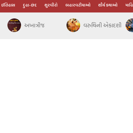
ઈતિહાસ
દુહા-છંદ
શુરવીરો
બહારવટીયાઓ
શૌર્ય કથાઓ
માહિ
અખાત્રીજ
વરુથિની એકાદશી