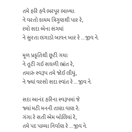
તમે હરિ હવે ભરપૂર ભાળ્યા
ને વરતો કાયમ ત્રિગુણથી પાર રે,
રમો સદા એના સંગમાં
ને સુરતા લગાડો બાવન બાર રે … જીવ ને.
મૂળ પ્રકૃતિથી છૂટી ગયા
ને તૂટી ગઈ સઘળી ભ્રાંત રે,
તમારું સ્વરૂપ તમે જોઈ લીધું,
ને જ્યાં વરસો સદા સ્વાંત રે … જીવ ને.
સદા આનંદ હરિના સ્વરૂપમાં જે
જ્યાં મટી મનની તાણા વાણ રે;
ગંગા રે સતી એમ બોલિયાં રે,
તમે પદ પામ્યા નિર્વાણ રે … જીવ ને.