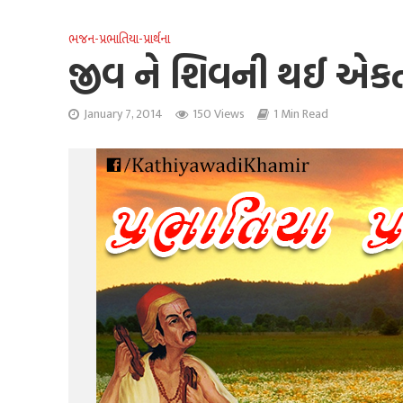
ભજન-પ્રભાતિયા-પ્રાર્થના
જીવ ને શિવની થઈ એક
January 7, 2014
150 Views
1 Min Read