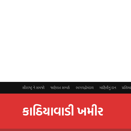
સૌરાષ્ટ્ર ને સમજો
જાહેરાત સમ્પર્ક
ભગવદ્ગોમંડલ
માહિતીનું દાન
પ્રતિભ
કાઠિયાવાડી ખમીર