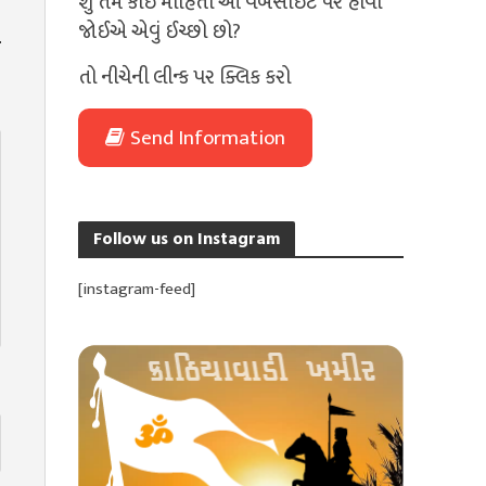
શું તમે કોઈ માહિતી આ વેબસાઈટ પર હોવી
જોઈએ એવું ઈચ્છો છો?
તો નીચેની લીન્ક પર ક્લિક કરો
Send Information
Follow us on Instagram
[instagram-feed]