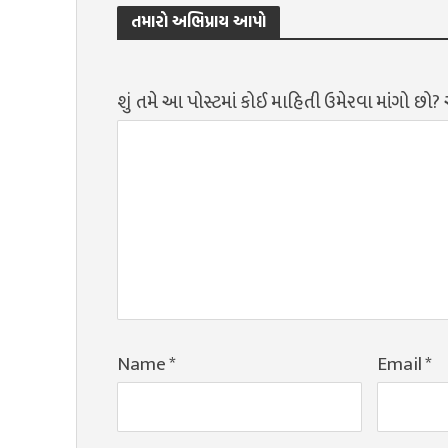
તમારો અભિપ્રાય આપો
શું તમે આ પોસ્ટમાં કોઈ માહિતી ઉમેરવા માંગો છો
Name
*
Email
*