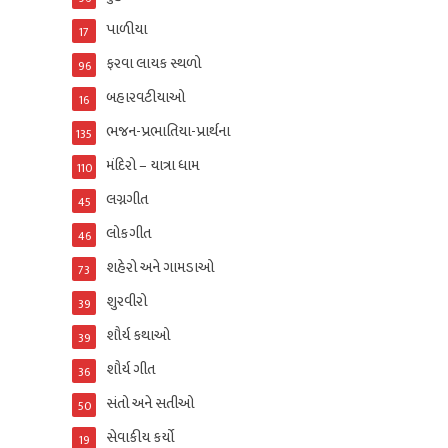
પાળીયા
17
ફરવા લાયક સ્થળો
96
બહારવટીયાઓ
16
ભજન-પ્રભાતિયા-પ્રાર્થના
135
મંદિરો – યાત્રા ધામ
110
લગ્નગીત
45
લોકગીત
46
શહેરો અને ગામડાઓ
73
શુરવીરો
39
શૌર્ય કથાઓ
39
શૌર્ય ગીત
36
સંતો અને સતીઓ
50
સેવાકીય કર્યો
19