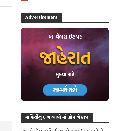
Advertisement
માહિતીનું દાન આપો માં ભોમ ને કાજ