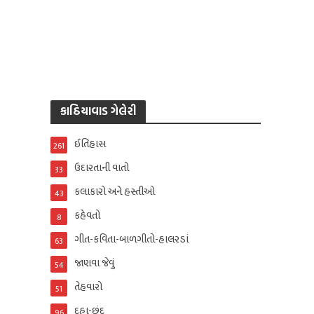
કાઠિયાવાડ ગેલેરી
ઈતિહાસ
261
ઉદારતાની વાતો
33
કલાકારો અને હસ્તીઓ
43
કહેવતો
8
ગીત-કવિતા-બાળગીતો-હાલરડાં
63
જાણવા જેવું
54
તેહવારો
51
દુહા-છંદ
96