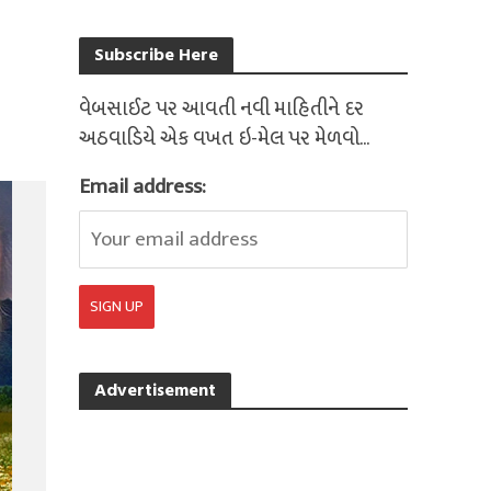
Subscribe Here
વેબસાઈટ પર આવતી નવી માહિતીને દર
અઠવાડિયે એક વખત ઇ-મેલ પર મેળવો...
Email address:
Advertisement