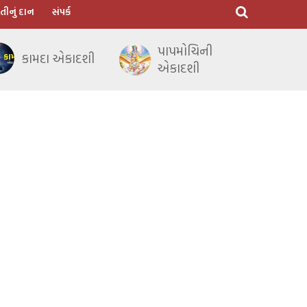
તીનું દાન
સંપર્ક
પાપમોચિની
કામદા એકાદશી
એકાદશી