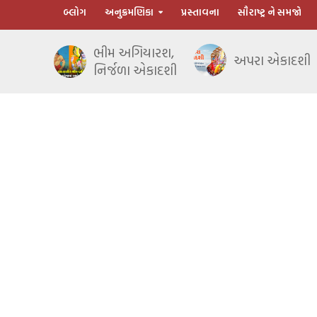
બ્લોગ
અનુક્રમણિકા
પ્રસ્તાવના
સૌરાષ્ટ્ર ને સમજો
ભીમ અગિયારશ,
અપરા એકાદશી
નિર્જળા એકાદશી