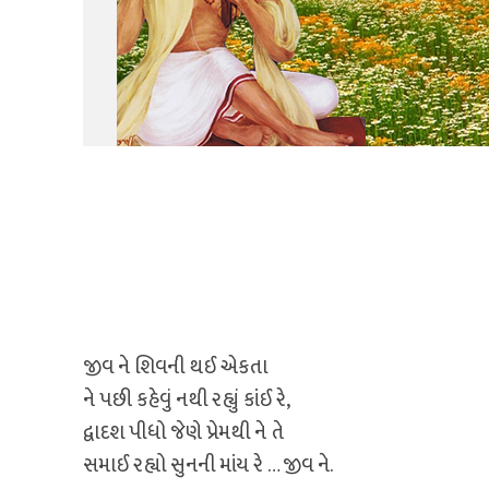
જીવ ને શિવની થઈ એકતા
ને પછી કહેવું નથી રહ્યું કાંઈ રે,
દ્વાદશ પીધો જેણે પ્રેમથી ને તે
સમાઈ રહ્યો સુનની માંય રે … જીવ ને.