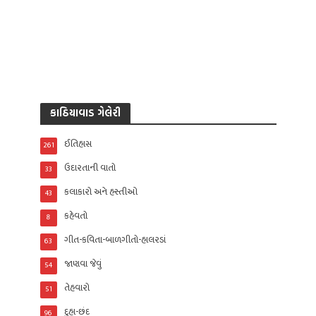
કાઠિયાવાડ ગેલેરી
ઈતિહાસ
261
ઉદારતાની વાતો
33
કલાકારો અને હસ્તીઓ
43
કહેવતો
8
ગીત-કવિતા-બાળગીતો-હાલરડાં
63
જાણવા જેવું
54
તેહવારો
51
દુહા-છંદ
96