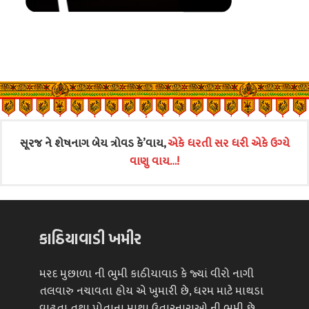
સૂરજ ને શેષનાગ બેય ત્રોવડ કે’વાય,
એકે ધરતી સર ધરી એકે ઉગ્યે
વાણુ વાય…!
કાઠિયાવાડી ખમીર
મરદ મુછાળા ની ભુમી કાઠીયાવાડ કે જ્યાં વીરો નાગી
તલવારુ નચાવતા હોય એ ખુમારી છે, ધરમ માટે માથડા
વાઢતા તથા પોતાના માથા ઉતારનારાઓ ની ભુમી છે..