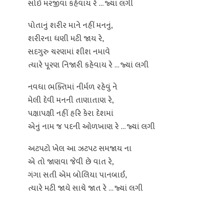
સોઈ મરજીવા કહેવાય રે … જ્યાં લગી
પોતાનું શરીર માને નહીં મનનું,
શરીરના ધણી મટી જાય રે,
સદગુરુ ચરણમાં શીશ નમાવે
ત્યારે પૂરણ નિજારી કહેવાય રે … જ્યાં લગી
નવધા ભક્તિમાં નીર્મળ રહેવું ને
મેલી દેવી મનની તાણાતાણ રે,
પક્ષાપક્ષી નહીં હરિ કેરા દેશમાં
એનું નામ જ પદની ઓળખાણ રે … જ્યાં લગી
અટપટો ખેલ આ ઝટપટ સમજાય ના
એ તો જાણવા જેવી છે વાત રે,
ગંગા સતી એમ બોલિયા પાનબાઈ,
ત્યારે મટી જાયે સાચે જાત રે … જ્યાં લગી