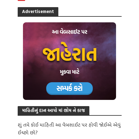
Advertisement
માહિતીનું દાન આપો માં ભોમ ને કાજ
શું તમે કોઈ માહિતી આ વેબસાઈટ પર હોવી જોઈએ એવું
ઈચ્છો છો?