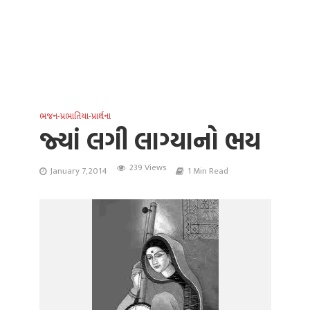
ભજન-પ્રભાતિયા-પ્રાર્થના
જ્યાં લગી લાગ્યાનો ભય
239 Views
January 7, 2014
1 Min Read