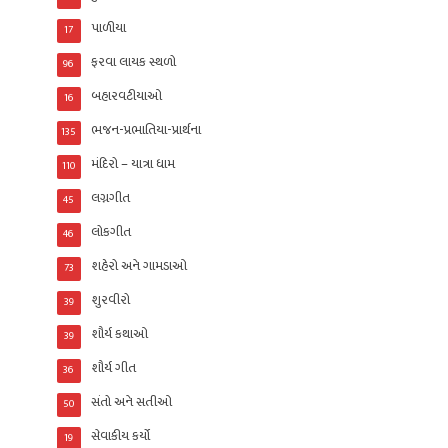
પાળીયા
17
ફરવા લાયક સ્થળો
96
બહારવટીયાઓ
16
ભજન-પ્રભાતિયા-પ્રાર્થના
135
મંદિરો – યાત્રા ધામ
110
લગ્નગીત
45
લોકગીત
46
શહેરો અને ગામડાઓ
73
શુરવીરો
39
શૌર્ય કથાઓ
39
શૌર્ય ગીત
36
સંતો અને સતીઓ
50
સેવાકીય કર્યો
19