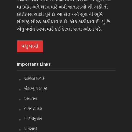
માં ભોમ અને ધરમ માટે ખપી જાનારાઓ થી અહીં નો
ઈતિહાસ સાક્ષી પુરે છે. આ સંત અને સુરા ની ભૂમિ
સૌરાષ્ટ્ર સોરઠ કાઠીયાવાડ છે.. એક કાઠીયાવાડી શું છે
એનું વર્ણન કરવા માટે કંઈ કેટલા પાના ઓછા પડે.
વધુ વાંચો
Important Links
જાહેરાત સમ્પર્ક
સૌરાષ્ટ્ર ને સમજો
પ્રસ્તાવના
ભગવદ્ગોમંડલ
માહિતીનું દાન
પ્રતિભાવો