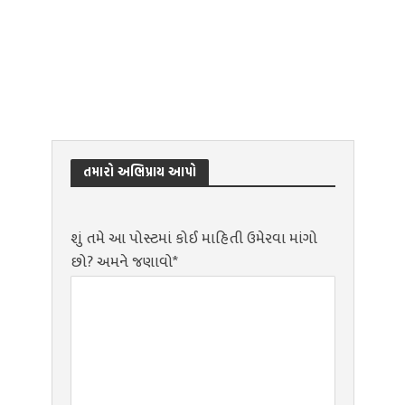
તમારો અભિપ્રાય આપો
શું તમે આ પોસ્ટમાં કોઈ માહિતી ઉમેરવા માંગો
છો? અમને જણાવો*