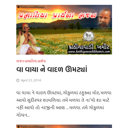
ભજન-પ્રભાતિયા-પ્રાર્થના
વા વાયા ને વાદળ ઊમટ્યાં
April 25, 2014
વા વાયા ને વાદળ ઊમટ્યાં, ગોકુળમાં ટહુક્યા મોર, મળવા
આવો સુંદીરવર શામળિયા. તમે મળવા તે ના’વો શા માટે
નહીં આવો તો નંદજીની આણ … મળવા. તમે ગોકુળમાં
ગોધન...