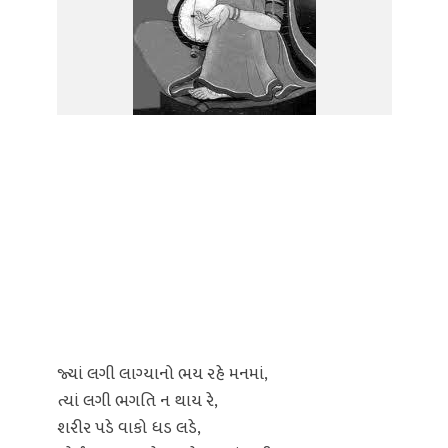
જ્યાં લગી લાગ્યાનો ભય રહે મનમાં,
ત્યાં લગી ભગતિ ન થાય રે,
શરીર પડે વાકો ધડ લડે,