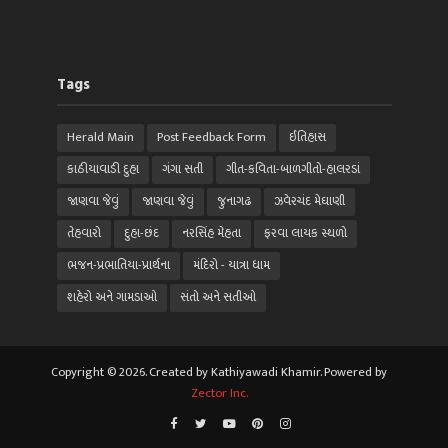
Tags
Herald Main
Post Feedback Form
ઈતિહાસ
કાઠીયાવાડી દુહા
ગંગા સતી
ગીત-કવિતા-બાળગીતો-હાલરડાં
જાણવા જેવું
જાણવા જેવું
જુનાગઢ
ઝવેરચંદ મેઘાણી
તેહવારો
દુહા-છંદ
નરસિંહ મેહતા
ફરવા લાયક સ્થળો
ભજન-પ્રભાતિયા-પ્રાર્થના
મંદિરો - યાત્રા ધામ
શહેરો અને ગામડાઓ
સંતો અને સતીઓ
Copyright © 2026. Created by Kathiyawadi Khamir. Powered by
Zector Inc.