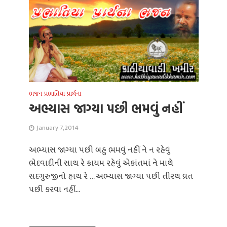
ભજન-પ્રભાતિયા-પ્રાર્થના
અભ્યાસ જાગ્યા પછી ભમવું નહીં
January 7, 2014
અભ્યાસ જાગ્યા પછી બહુ ભમવું નહીં ને ન રહેવું
ભેદવાદીની સાથ રે કાયમ રહેવું એકાંતમાં ને માથે
સદગુરુજીનો હાથ રે … અભ્યાસ જાગ્યા પછી તીરથ વ્રત
પછી કરવા નહીં...