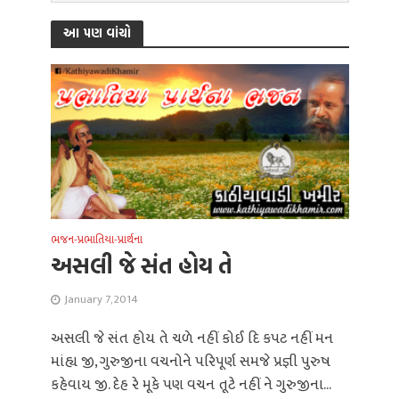
આ પણ વાંચો
ભજન-પ્રભાતિયા-પ્રાર્થના
અસલી જે સંત હોય તે
January 7, 2014
અસલી જે સંત હોય તે ચળે નહીં કોઈ દિ કપટ નહીં મન
માંહ્ય જી, ગુરુજીના વચનોને પરિપૂર્ણ સમજે પ્રજ્ઞી પુરુષ
કહેવાય જી. દેહ રે મૂકે પણ વચન તૂટે નહીં ને ગુરુજીના...