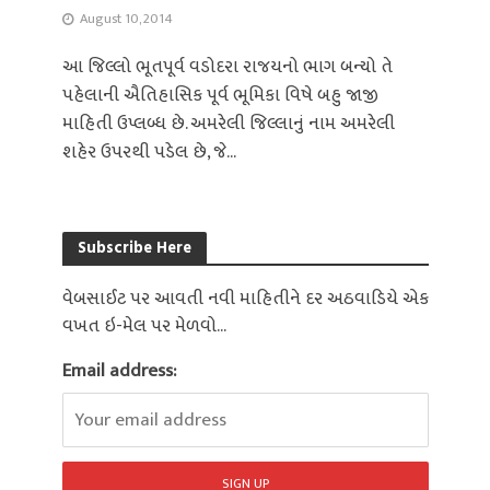
August 10, 2014
આ જિલ્લો ભૂતપૂર્વ વડોદરા રાજયનો ભાગ બન્યો તે
પહેલાની ઐતિહાસિક પૂર્વ ભૂમિકા વિષે બહુ જાજી
માહિતી ઉપ્લબ્ધ છે. અમરેલી જિલ્લાનું નામ અમરેલી
શહેર ઉપરથી પડેલ છે, જે...
Subscribe Here
વેબસાઈટ પર આવતી નવી માહિતીને દર અઠવાડિયે એક
વખત ઇ-મેલ પર મેળવો...
Email address: