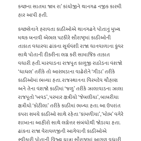
કચ્છના સાતમા જામ રા’ કાંયોજીને થાનગઢ નજીક કારમી
હાર આપી હતી.
કચ્છસેનાને હરાવતા કાઠીઓએ થાનગઢને પોતાનું મુખ્ય
મથક બનાવી એભલ પટકીરે સૌરાષ્ટ્રમાં કાઠીઓની
તાકાત વધારવા ઢાંકના સૂર્યવંશી રાજા ધાનવાળાના કુંવર
સાથે પોતાની દીકરીના લગ્ન કરી સામાજિક તાકાત
વધારી હતી. મારવાડના રાજપૂત કાળુજી રાઠોડના વંશજો
‘ધાધલ’ તરીકે તો આરંભડાના વાઢેરોને ‘ગીડા’ તરીકે
કાઠીઓમાં ભળ્યા હતા. રાજસ્થાનના વિરમદેવ ચૌહાણ
અને તેના વંશજો કાઠીમાં ‘જળુ’ તરીકે ઝાલાવાડના ઝાલા
રાજપૂતો ‘ખવડ’, પરમાર ક્ષત્રીયો ‘જેબલીયા’, બાબરીયા
ક્ષત્રીયો ‘કોટીલા’ તરીકે કાઠીમાં ભળ્યા હતા. આ ઉપરાંત
કપરા સમયે કાઠીઓ સાથે રહેતા ‘કાંમળીયા’, ‘મોભ’ વગેરે
શાખાના આહીરો સાથે લગ્નેત્તર સંબંધોથી જોડાયા હતા.
ઢાંકના રાજા વેરાવળજીની આગેવાની કાઠીઓએ
સ્વીકારી પોતાની વિજ્ય યાત્રા સૌરાષ્ટ્રમાં આગળ વધારી