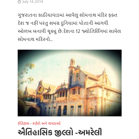
July 14, 2014
ગુજરાતના કાઠીયાવાડમાં આવેલું સોમનાથ મંદિર ફક્ત
દેશ જ નહીં પરંતુ સમગ્ર દુનિયામાં પોતાની આગવી
ઓળખ બનાવી ચૂક્યું છે. દેશના 12 જ્યોતિર્લિંગમાં સામેલ
સોમનાથ મંદિરનો...
ઈતિહાસ
•
શહેરો અને ગામડાઓ
ઐતિહાસિક જીલ્લો -અમરેલી