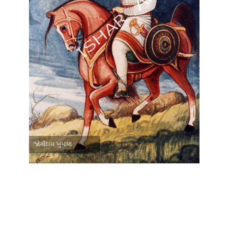
જોગીદાસ ખુમાણ