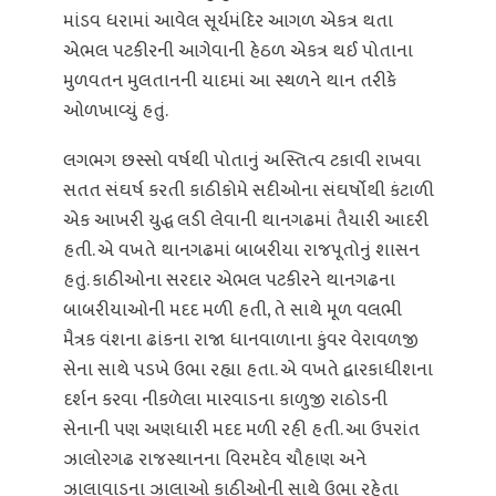
માંડવ ધરામાં આવેલ સૂર્યમંદિર આગળ એકત્ર થતા
એભલ પટકીરની આગેવાની હેઠળ એકત્ર થઈ પોતાના
મુળવતન મુલતાનની યાદમાં આ સ્થળને થાન તરીકે
ઓળખાવ્યું હતું.
લગભગ છસ્સો વર્ષથી પોતાનું અસ્તિત્વ ટકાવી રાખવા
સતત સંઘર્ષ કરતી કાઠીકોમે સદીઓના સંઘર્ષોથી કંટાળી
એક આખરી યુદ્ધ લડી લેવાની થાનગઢમાં તૈયારી આદરી
હતી. એ વખતે થાનગઢમાં બાબરીયા રાજપૂતોનું શાસન
હતું. કાઠીઓના સરદાર એભલ પટકીરને થાનગઢના
બાબરીયાઓની મદદ મળી હતી, તે સાથે મૂળ વલભી
મૈત્રક વંશના ઢાંકના રાજા ધાનવાળાના કુંવર વેરાવળજી
સેના સાથે પડખે ઉભા રહ્યા હતા. એ વખતે દ્વારકાધીશના
દર્શન કરવા નીકળેલા મારવાડના કાળુજી રાઠોડની
સેનાની પણ અણધારી મદદ મળી રહી હતી. આ ઉપરાંત
ઝાલોરગઢ રાજસ્થાનના વિરમદેવ ચૌહાણ અને
ઝાલાવાડના ઝાલાઓ કાઠીઓની સાથે ઉભા રહેતા