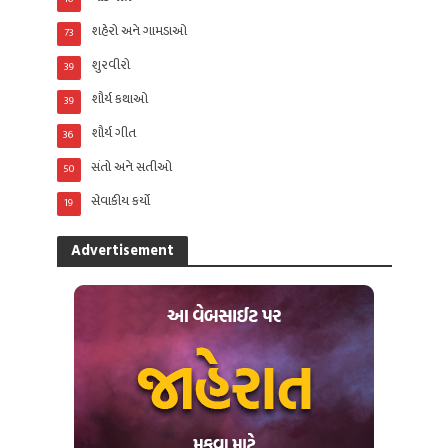
શહેરો અને ગામડાઓ
73
શુરવીરો
39
શૌર્ય કથાઓ
39
શૌર્ય ગીત
36
સંતો અને સતીઓ
50
સેવાકીય કર્યો
19
Advertisement