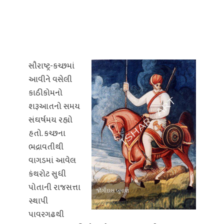
સૌરાષ્ટ્ર-કચ્છમાં
આવીને વસેલી
કાઠીકોમનો
શરૂઆતનો સમય
સંઘર્ષમય રહ્યો
હતો. કચ્છના
ભદ્રાવતીથી
વાગડમાં આવેલ
કંથરોટ સુધી
પોતાની રાજસત્તા
જોગીદાસ ખુમાણ
સ્થાપી
પાવરગઢથી