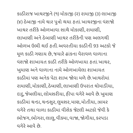
કાઠીરાજ ખાચરજીને (૧) મોકાજી (૨) રામાજી (૩) લાખાજી
(૪) ઠેબાજી નામે ચાર પુત્રો થયા હતાં. ખાચરજીના વંશજો
ખાચર તરીકે ઓળખાવા સાથે મોકાણી, રામાણી,
લાખાણી અને ઠેબાણી ખાચર તરીકેની પણ અલગથી
ઓળખ ઉભી થઈ હતી. અવરતીયા કાઠીની 93 અટકો જે
મૂળ કાઠી ગણાય છે, જયારે ઢાંકના વેરાવળ વાળાના
વંશજો શાખાયત કાઠી તરીકે ઓળખાયા હતાં. ખાચર,
ખુમાણ અને વાળાના નામે ઓળખાયેલા શાખાયત
કાઠીમાં પણ અનેક પેટા શાખ જોવા મળે છે. ખાચરોમાં
રામાણી, મોકાણી, ઠેબાણી, લાખાણી ઉપરાંત ચોમાડીયા,
દાદુ, જેબલીયા, લોમસરીયા, હીપા વગેરે આવે છે. ખુમાણ
કાઠીમાં ચન્ડા, ચન્ડસુર, લુમસર, માણ, મોતીયા, ઝામર
વગેરે તથા વાળા કાઠીમાં વીસેક જેટલી અટકો જેવી કે
ભોજગ, ભોગરા, લાલુ, વીકમા, વાજા, જોગીયા, કરપડા
વગેરે આવે છે.