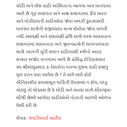
ઘોડી અને ભેંસ કાઠી અસ્મિતાના આગવા અંગ માનવામાં
આવે છે. ગૃહ શણગાર અને અશ્વ શણગારમાં હીર ભરત
અને મોતીકામની કાઠીઓમાં જોવા મળતી કુમાશભરી
માવજત સાથેની સજીવકલા અન્ય કોમોમાં જોવા મળતી
નથી. રસલક્ષી અને કલાલક્ષી દ્રષ્ટિ સાથે વસ્ત્ર-અલંકારના
શણગારમાં કલામયતા અને જીવનપ્રત્યેની ભાવનામયતા
સાથે ત્યાગની મૂર્તિ સમાન કાઠિયાણી સ્ત્રીનો આદર
સત્કાર અજોડ માનવામાં આવે છે. પ્રસિદ્ધ ઇતિહાસકાર
સ્વ. શ્રીશંભુપ્રસાદ હ. દેસાઇના મંતવ્ય મુજબ કાઠી પ્રજાનું
મૂળ વતન કયાં આવેલ છે ? તે અંગે ભલે કોઈ
ઐતિહાસીક પ્રમાણભૂત માહિતી ઉપલબ્ધ ન હોય, પરંતુ
એટલું તો ચોકકસ છે કે ઘોડી અને ભાલા સાથે સૌરાષ્ટ્રમાં
સૌથી છેલ્લે આવેલા કાઠીઓએ પોતાની આગવી ઓળખ
ઉભી કરી છે.
લેખક :
જયંતિભાઈ આહીર