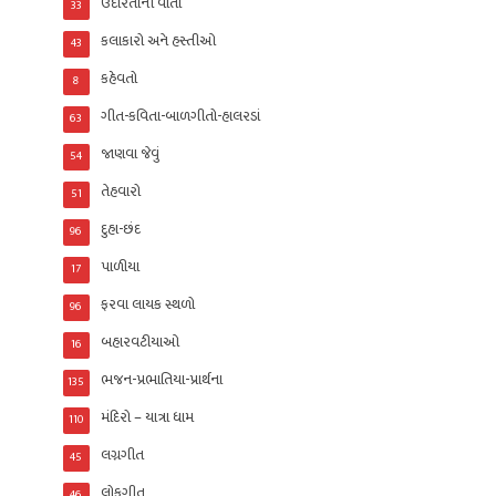
ઉદારતાની વાતો
33
કલાકારો અને હસ્તીઓ
43
કહેવતો
8
ગીત-કવિતા-બાળગીતો-હાલરડાં
63
જાણવા જેવું
54
તેહવારો
51
દુહા-છંદ
96
પાળીયા
17
ફરવા લાયક સ્થળો
96
બહારવટીયાઓ
16
ભજન-પ્રભાતિયા-પ્રાર્થના
135
મંદિરો – યાત્રા ધામ
110
લગ્નગીત
45
લોકગીત
46