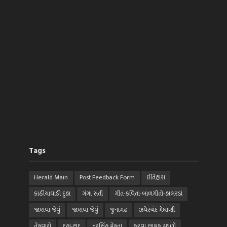
Tags
Herald Main
Post Feedback Form
ઈતિહાસ
કાઠીયાવાડી દુહા
ગંગા સતી
ગીત-કવિતા-બાળગીતો-હાલરડાં
જાણવા જેવું
જાણવા જેવું
જુનાગઢ
ઝવેરચંદ મેઘાણી
તેહવારો
દુહા-છંદ
નરસિંહ મેહતા
ફરવા લાયક સ્થળો