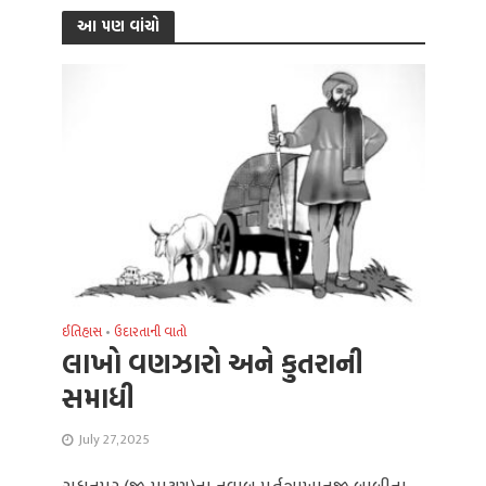
આ પણ વાંચો
ઈતિહાસ
•
ઉદારતાની વાતો
લાખો વણઝારો અને કુતરાની
સમાધી
July 27, 2025