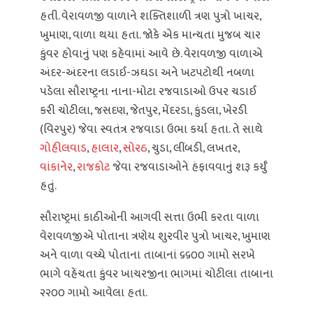
હતી. વેરાવળજી વાળાને શક્તિશાળી ત્રણ પુત્રો ખાચર,
ખુમાણ, વાળા થયા હતા. જોકે એક માન્યતા મુજબ ચાર
કુંવર હોવાનું પણ કહેવામાં આવે છે. વેરાવળજી વાળાએ
અંદર-અંદરના લડાઈ-ઝઘડા અને ખટપટોથી નબળા
પડેલા સૌરાષ્ટ્રના નાના-મોટા રજવાડાઓ ઉપર ચડાઈ
કરી ચોટીલા, જસદણ, જેતપુર, મેંદરડા, કુંડલા, ખેરડી
(વિરપુર) જેવા સ્વતંત્ર રજવાડા ઉભા કર્યા હતા. તે સાથે
ગોહીલવાડ
,
હાલાર
,
સોરઠ
, ચુડા, લીંબડી, લખતર,
વાંકાનેર
,
રાજકોટ
જેવા રજવાડાઓને હંફાવવાનું શરૂ કર્યુઁ
હતું.
સૌરાષ્ટ્રમાં કાઠીઓની આગવી સત્તા ઉભી કરતા વાળા
વેરાવળજીએ પોતાના ત્રણેય શુરવીર પુત્રો ખાચર, ખુમાણ
અને વાળા વચ્ચે પોતાના તાબાનાં ૬૬૦૦ ગામો સરખે
ભાગે વહેંચતા કુંવર ખાચરજીના ભાગમાં ચોટીલા તાબાના
૨૨૦૦ ગામો આવેલા હતા.