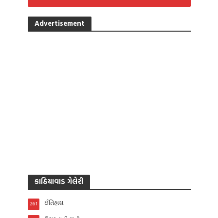
Advertisement
કાઠિયાવાડ ગેલેરી
ઈતિહાસ
261