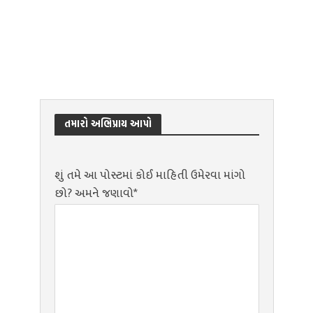
તમારો અભિપ્રાય આપો
શું તમે આ પોસ્ટમાં કોઈ માહિતી ઉમેરવા માંગો
છો? અમને જણાવો*