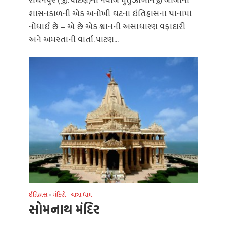
રાધનપુર (જી. પાટણ)ના નવાબ મુર્તુઝાખાનજી બાબીના
શાસનકાળની એક અનોખી ઘટના ઇતિહાસના પાનાંમાં
નોંધાઈ છે – એ છે એક શ્વાનની અસાધારણ વફાદારી
અને અમરતાની વાર્તા. પાટણ...
ઈતિહાસ
•
મંદિરો - યાત્રા ધામ
સોમનાથ મંદિર