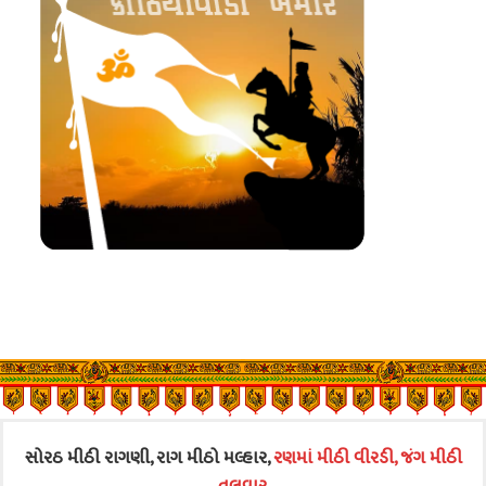
સોરઠ મીઠી રાગણી, રાગ મીઠો મલ્હાર,
રણમાં મીઠી વીરડી, જંગ મીઠી
તલવાર.