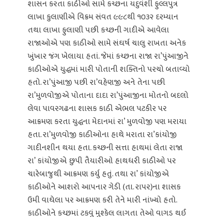
શાસન કરતા કાઠીઓ સામે કચ્છના યદુવંશી ફુલ્લપુત્ર
લાખા કુલાણીએ વિક્રમ સંવત ૯૯૮થી ૧૦૩૨ દરમ્યાન
તથા લાખા ફુલાણી પછી કચ્છની ગાદીએ આવેલા
રાજાઓએ પણ કાઠીઓ સામે સંઘર્ષ ચાલુ રાખતા અનેક
ખુંખાર જંગ ખેલાયા હતાં. જેમાં કચ્છના રાજા રા’પુંઆજીને
કાઠીઓએ યુદ્ધમાં મારી પોતાની શક્તિનો પરચો બતાવ્યો
હતો. રા’પુંઆજી પછી રા’વહેણજી અને તેના પછી
રા’મુળવોજીએ પોતાના દાદા રા’પુંઆજીના મોતનો બદલો
લેવા પાવરગઢના શાસક કાઠી એભલ પટકીર પર
આક્રમણ કરતા યુદ્ધના મેદાનમાં રા’ મુળવોજી પણ મરાયા
હતા. રા’મુળવોજી કાઠીઓના હાથે મરાતા રા’કાંયોજી
ગાદીનશીન થયા હતા. કચ્છની સત્તા હાથમાં લેતા રાજા
રા’ કાંયોજીએ છુપી તૈયારીઓ હાથધરી કાઠીઓ પર
ચારેબાજુથી આક્રમણ કર્યુ હતું. તથા રા’ કાંયોજીએ
કાઠીઓને આશરો આપનાર ગેડી (તા. રાપર)ના શાસક
ઉમી વાઘેલા પર આક્રમણ કરી તેને મારી નાંખ્યો હતો.
કાઠીઓને કચ્છમાં ટકવું મુશ્કેલ લાગતા તેઓ વાગડ થઈ