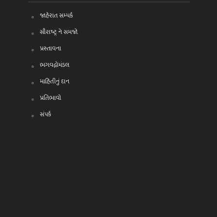
જાહેરાત સમ્પર્ક
સૌરાષ્ટ્ર ને સમજો
પ્રસ્તાવના
ભગવદ્ગોમંડલ
માહિતીનું દાન
પ્રતિભાવો
સંપર્ક