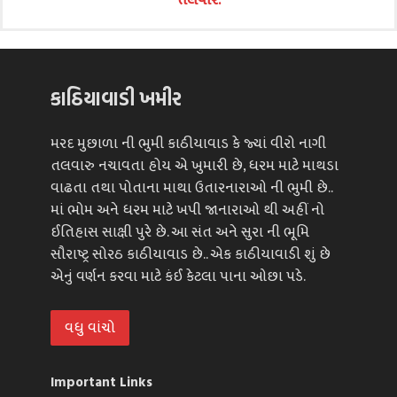
કાઠિયાવાડી ખમીર
મરદ મુછાળા ની ભુમી કાઠીયાવાડ કે જ્યાં વીરો નાગી
તલવારુ નચાવતા હોય એ ખુમારી છે, ધરમ માટે માથડા
વાઢતા તથા પોતાના માથા ઉતારનારાઓ ની ભુમી છે..
માં ભોમ અને ધરમ માટે ખપી જાનારાઓ થી અહીં નો
ઈતિહાસ સાક્ષી પુરે છે. આ સંત અને સુરા ની ભૂમિ
સૌરાષ્ટ્ર સોરઠ કાઠીયાવાડ છે.. એક કાઠીયાવાડી શું છે
એનું વર્ણન કરવા માટે કંઈ કેટલા પાના ઓછા પડે.
વધુ વાંચો
Important Links