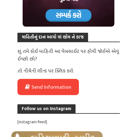
માહિતીનું દાન આપો માં ભોમ ને કાજ
શું તમે કોઈ માહિતી આ વેબસાઈટ પર હોવી જોઈએ એવું
ઈચ્છો છો?
તો નીચેની લીન્ક પર ક્લિક કરો
Send Information
Follow us on Instagram
[instagram-feed]