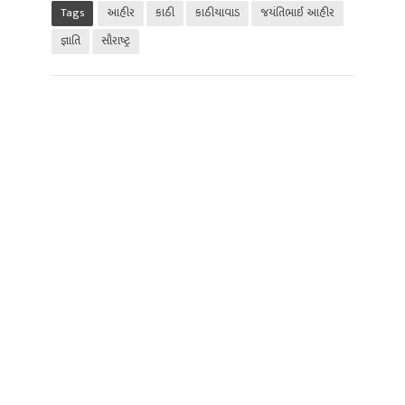
Tags
આહીર
કાઠી
કાઠીયાવાડ
જયંતિભાઈ આહીર
જ્ઞાતિ
સૌરાષ્‍ટ્ર