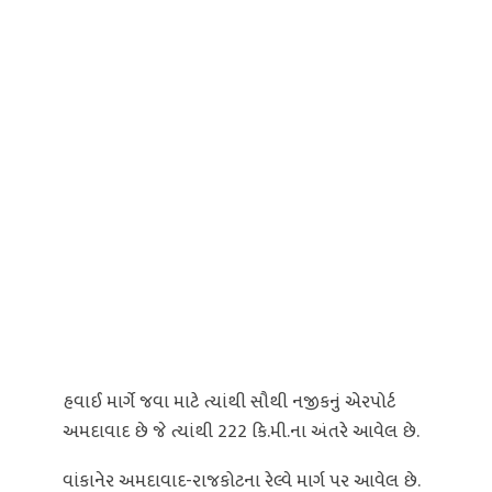
હવાઈ માર્ગે જવા માટે ત્યાંથી સૌથી નજીકનું એરપોર્ટ
અમદાવાદ છે જે ત્યાંથી 222 કિ.મી.ના અંતરે આવેલ છે.
વાંકાનેર અમદાવાદ-રાજકોટના રેલ્વે માર્ગ પર આવેલ છે.