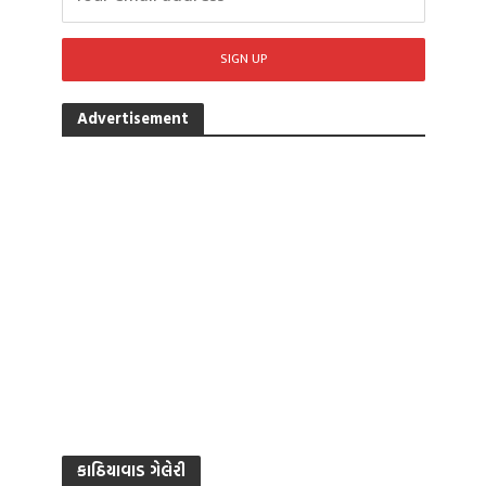
Advertisement
કાઠિયાવાડ ગેલેરી