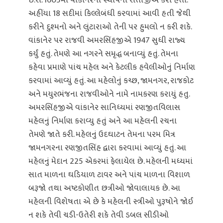
ઈ.સ. 1605માં વાંકાનેરની સ્થાપના સંતાજીએ કરી હતી.
અહીંયા 18 સદીમાં કિલ્લેબંધી કરવામાં આવી હતી જેથી
કરીને દુશ્મનો અને લુંટારાઓ તેની પર હુમલો ન કરી શકે.
વાંકાનેર પર રાજવી અમરસિંહજીએ 1947 સુધી રાજ્ય
કર્યું હતું. તેમણે આ નગરને સમૃદ્ધ બનાવ્યું હતું. તેમના
કહેવા પ્રમાણે પાંચ મહેલ અને કેટલીક હવેલીઓનું નિર્માણ
કરવામાં આવ્યું હતું. આ મહેલોનું કચ્છ, જામનગર, રાજકોટ
અને મયુરભંજના રાજવીઓને નામે નામકરણ કરાયું હતુ.
અમરસિંહજીએ વાંકાનેર સાનિધ્યમાં રણજીતવિલાસ
મહેલનું નિર્માણ કરાવ્યુ હતું અને આ મહેલની રચના
તેમણે જાતે કરી. મહેલનું ઉદઘાટન તેમના પરમ મિત્ર
જામનગરના રણજીતસિંહ દ્વારા કરવામાં આવ્યું હતું. આ
મહેલનું મેદાન 225 એકરમાં ફેલાયેલ છે. મહેલની મધ્યમાં
સાત માળના ઘડિયાળ ટાવર અને પાંચ માળના વિશાળ
બરૂજો તથા અષ્ટકોણીત છત્રીઓ જોવાલાયક છે. આ
મહેલની વિશેષતા એ છે કે મહેલની સ્ત્રીઓ પુરૂષોને જોઈ
ન શકે તેવી ચડી-ઉતેરી શકે તેવી ડબલ સીડીઓ