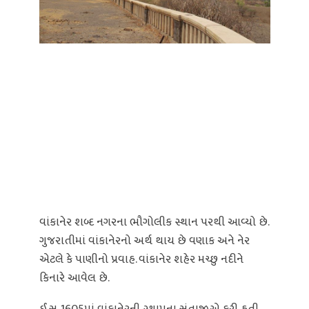
વાંકાનેર શબ્દ નગરના ભૌગોલીક સ્થાન પરથી આવ્યો છે.
ગુજરાતીમાં વાંકાનેરનો અર્થ થાય છે વણાક અને નેર
એટલે કે પાણીનો પ્રવાહ. વાંકાનેર શહેર મચ્છુ નદીને
કિનારે આવેલ છે.