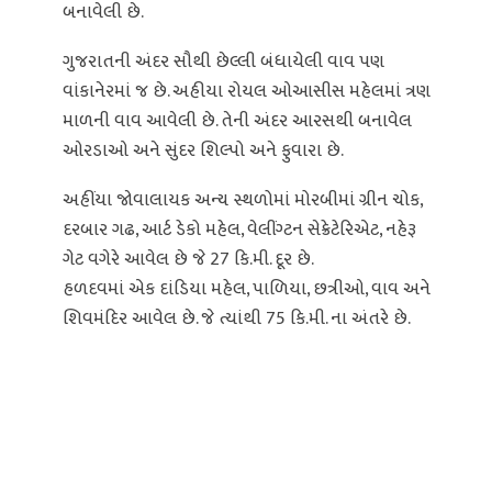
બનાવેલી છે.
ગુજરાતની અંદર સૌથી છેલ્લી બંધાયેલી વાવ પણ
વાંકાનેરમાં જ છે. અહીયા રોયલ ઓઆસીસ મહેલમાં ત્રણ
માળની વાવ આવેલી છે. તેની અંદર આરસથી બનાવેલ
ઓરડાઓ અને સુંદર શિલ્પો અને ફુવારા છે.
અહીંયા જોવાલાયક અન્ય સ્થળોમાં મોરબીમાં ગ્રીન ચોક,
દરબાર ગઢ, આર્ટ ડેકો મહેલ, વેલીંગ્ટન સેક્રેટેરિએટ, નહેરૂ
ગેટ વગેરે આવેલ છે જે 27 કિ.મી. દૂર છે.
હળદવમાં એક દાંડિયા મહેલ, પાળિયા, છત્રીઓ, વાવ અને
શિવમંદિર આવેલ છે. જે ત્યાંથી 75 કિ.મી. ના અંતરે છે.