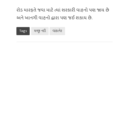
રોડ મારફતે જવા માટે ત્યાં સરકારી વાહનો પણ જાય છે
અને ખાનગી વાહનો દ્વારા પણ જઈ શકાય છે.
Tags
મચ્છુ નદી
વાંકાનેર