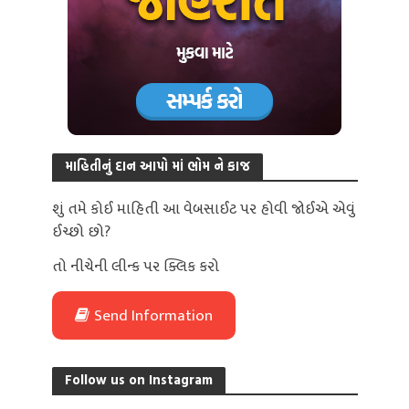
માહિતીનું દાન આપો માં ભોમ ને કાજ
શું તમે કોઈ માહિતી આ વેબસાઈટ પર હોવી જોઈએ એવું
ઈચ્છો છો?
તો નીચેની લીન્ક પર ક્લિક કરો
Send Information
Follow us on Instagram