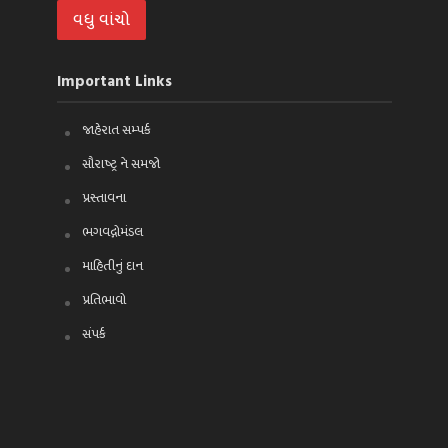
વધુ વાંચો
Important Links
જાહેરાત સમ્પર્ક
સૌરાષ્ટ્ર ને સમજો
પ્રસ્તાવના
ભગવદ્ગોમંડલ
માહિતીનું દાન
પ્રતિભાવો
સંપર્ક