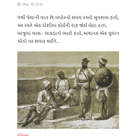
May 18, 2018
વર્ષો પેલાની વાત છે, બપોરનો સમય રસ્તો સૂમસામ હતો,
આ રસ્તે એક ડોશીમાં કોઈની રાહ જોઈ બેઠાં હતાં,
બાજુમાં ઘાસ– લાકડાનો ભારો હતો, અચાનક એક યુવાન
ઘોડો પર સવાર થઈને...
ઈતિહાસ