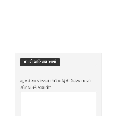
તમારો અભિપ્રાય આપો
શું તમે આ પોસ્ટમાં કોઈ માહિતી ઉમેરવા માંગો
છો? અમને જણાવો*