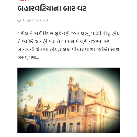
બહારવટિયાના બાર વટ
August 17, 2020
ગરીબ ને કોઈ દિવસ લુટે નહી. જેના ઘરનું પાણી પીધું હોય
તે વ્યક્તિજ નહી પણ તે ગામ સામે બુરી નજરના કરે
ખાનદાની જેનામાં હોય, હલકા વીચાર વાળા વ્યક્તિ સાથે
બેસવું પણ...