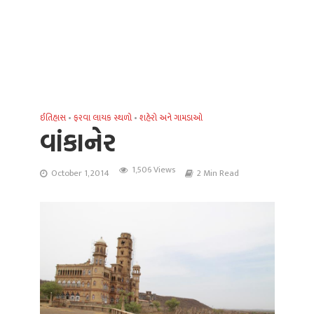
ઈતિહાસ
•
ફરવા લાયક સ્થળો
•
શહેરો અને ગામડાઓ
વાંકાનેર
1,506 Views
October 1, 2014
2 Min Read