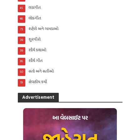
લગ્નગીત
45
લોકગીત
46
શહેરો અને ગામડાઓ
73
શુરવીરો
39
શૌર્ય કથાઓ
39
શૌર્ય ગીત
36
સંતો અને સતીઓ
50
સેવાકીય કર્યો
19
Advertisement