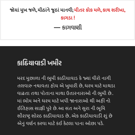
જોયાં મુખ જળે, મીઠાંને જૂઠાં માનવી;
મીતર કોક મળે, કાચ સરીખા,
કાગડા !
—
કાગવાણી
કાઠિયાવાડી ખમીર
મરદ મુછાળા ની ભુમી કાઠીયાવાડ કે જ્યાં વીરો નાગી
તલવારુ નચાવતા હોય એ ખુમારી છે, ધરમ માટે માથડા
વાઢતા તથા પોતાના માથા ઉતારનારાઓ ની ભુમી છે..
માં ભોમ અને ધરમ માટે ખપી જાનારાઓ થી અહીં નો
ઈતિહાસ સાક્ષી પુરે છે. આ સંત અને સુરા ની ભૂમિ
સૌરાષ્ટ્ર સોરઠ કાઠીયાવાડ છે.. એક કાઠીયાવાડી શું છે
એનું વર્ણન કરવા માટે કંઈ કેટલા પાના ઓછા પડે.