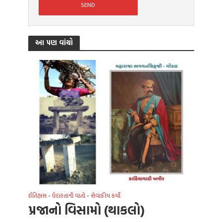
આ પણ વાંચો
ઈતિહાસ
•
ઉદારતાની વાતો
•
સેવાકીય કર્યો
પ્રજાનો વિસામો (થાકલો)