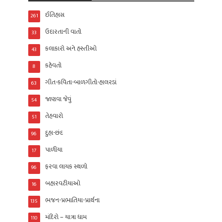
ઈતિહાસ
261
ઉદારતાની વાતો
33
કલાકારો અને હસ્તીઓ
43
કહેવતો
8
ગીત-કવિતા-બાળગીતો-હાલરડાં
63
જાણવા જેવું
54
તેહવારો
51
દુહા-છંદ
96
પાળીયા
17
ફરવા લાયક સ્થળો
96
બહારવટીયાઓ
16
ભજન-પ્રભાતિયા-પ્રાર્થના
135
મંદિરો – યાત્રા ધામ
110