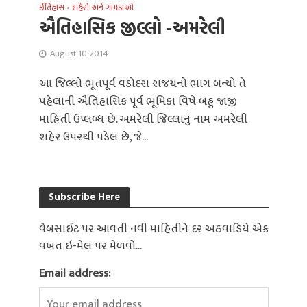
ઈતિહાસ
•
શહેરો અને ગામડાઓ
ઐતિહાસિક જીલ્લો -અમરેલી
August 10, 2014
આ જિલ્લો ભૂતપૂર્વ વડોદરા રાજયનો ભાગ બન્યો તે
પહેલાની ઐતિહાસિક પૂર્વ ભૂમિકા વિષે બહુ જાજી
માહિતી ઉપ્લબ્ધ છે. અમરેલી જિલ્લાનું નામ અમરેલી
શહેર ઉપરથી પડેલ છે, જે...
Subscribe Here
વેબસાઈટ પર આવતી નવી માહિતીને દર અઠવાડિયે એક
વખત ઇ-મેલ પર મેળવો...
Email address: