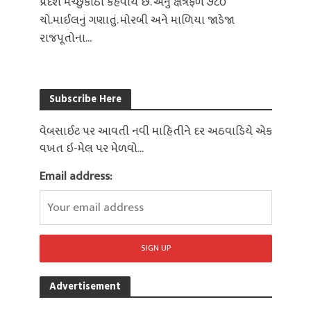
પ્રદેશ મચ્છુકાંઠો કહેવાય છે. એનું ક્ષેત્રફળ ૭૮૦
ચો.માઈલનું ગણાતું. મોરબી અને માળિયા જાડેજા
રાજપૂતોના...
Subscribe Here
વેબસાઈટ પર આવતી નવી માહિતીને દર અઠવાડિયે એક
વખત ઇ-મેલ પર મેળવો...
Email address:
Advertisement