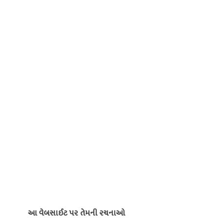
આ વેબસાઈટ પર તેમની રચનાઓ