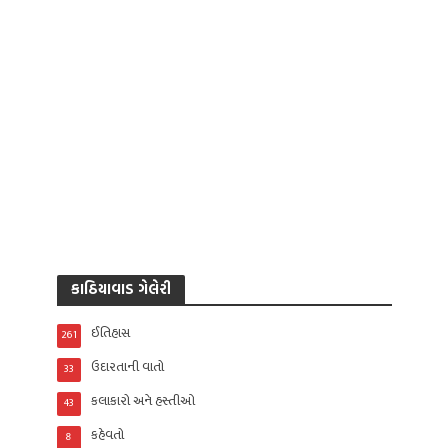
કાઠિયાવાડ ગેલેરી
ઈતિહાસ
261
ઉદારતાની વાતો
33
કલાકારો અને હસ્તીઓ
43
કહેવતો
8