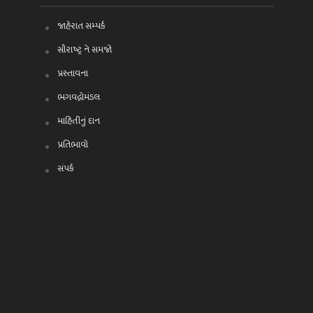
જાહેરાત સમ્પર્ક
સૌરાષ્ટ્ર ને સમજો
પ્રસ્તાવના
ભગવદ્ગોમંડલ
માહિતીનું દાન
પ્રતિભાવો
સંપર્ક