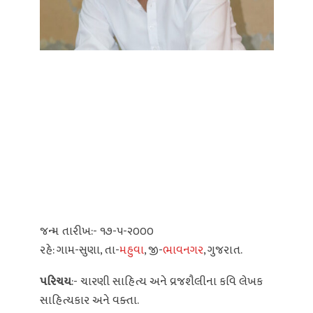
જન્મ તારીખ:- ૧૭-૫-૨૦૦૦
રહે: ગામ-સુણા, તા-
મહુવા
, જી-
ભાવનગર
, ગુજરાત.
પરિચય
:- ચારણી સાહિત્ય અને વ્રજશૈલીના કવિ લેખક
સાહિત્યકાર અને વક્તા.