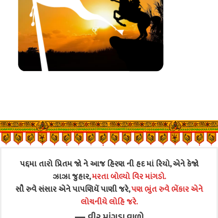
પદ્દમા તારો પ્રિતમ જો ને આજ હિરણ ની હદ માં રિયો, એને કેજો
ઝાઝા જુહાર,
મરતા બોલ્યો વિર માંગડો.
સૌ રુવે સંસાર એને પાપણિયેં પાણી જરે,
પણ ભુંત રુવે ભેંકાર એને
લોચનીયે લોહિ જરે.
—
વીર માંગડા વાળો