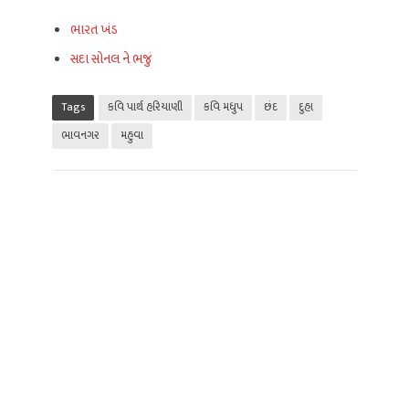
ભારત ખંડ
સદા સોનલ ને ભજું
Tags
કવિ પાર્થ હરિયાણી
કવિ મધુપ
છંદ
દુહા
ભાવનગર
મહુવા