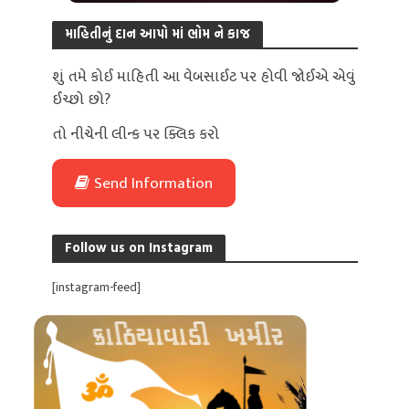
માહિતીનું દાન આપો માં ભોમ ને કાજ
શું તમે કોઈ માહિતી આ વેબસાઈટ પર હોવી જોઈએ એવું
ઈચ્છો છો?
તો નીચેની લીન્ક પર ક્લિક કરો
Send Information
Follow us on Instagram
[instagram-feed]