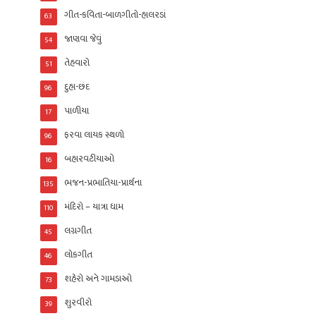
ગીત-કવિતા-બાળગીતો-હાલરડાં
63
જાણવા જેવું
54
તેહવારો
51
દુહા-છંદ
96
પાળીયા
17
ફરવા લાયક સ્થળો
96
બહારવટીયાઓ
16
ભજન-પ્રભાતિયા-પ્રાર્થના
135
મંદિરો – યાત્રા ધામ
110
લગ્નગીત
45
લોકગીત
46
શહેરો અને ગામડાઓ
73
શુરવીરો
39