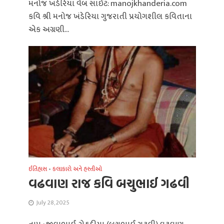
મનોજ ખંડેરિયા વેબ સાઈટ: manojkhanderia.com
કવિ શ્રી મનોજ ખંડેરિયા ગુજરાતી પ્રયોગશીલ કવિતાના
એક અગ્રણી...
ઈતિહાસ
•
કલાકારો અને હસ્તીઓ
વઢવાણ રાજ કવિ બચુભાઈ ગઢવી
July 28, 2025