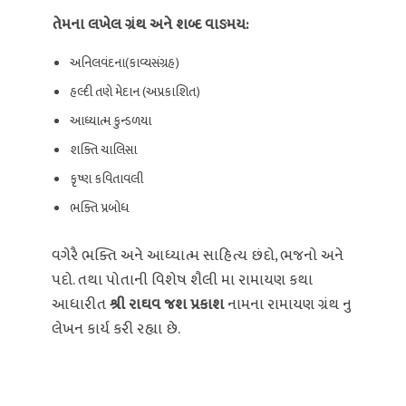
તેમના લખેલ ગ્રંથ અને શબ્દ વાઙમય:
અનિલવંદના(કાવ્યસંગ્રહ)
હલ્દી તણે મેદાન (અપ્રકાશિત)
આધ્યાત્મ કુન્ડળયા
શક્તિ ચાલિસા
કૃષ્ણ કવિતાવલી
ભક્તિ પ્રબોધ
વગેરૈ ભક્તિ અને આધ્યાત્મ સાહિત્ય છંદો,‌ ભજનો અને
પદો. તથા પોતાની વિશેષ શૈલી મા રામાયણ કથા
આધારીત
શ્રી રાઘવ જશ પ્રકાશ
નામના રામાયણ ગ્રંથ નુ
લેખન કાર્ય કરી રહ્યા છે.