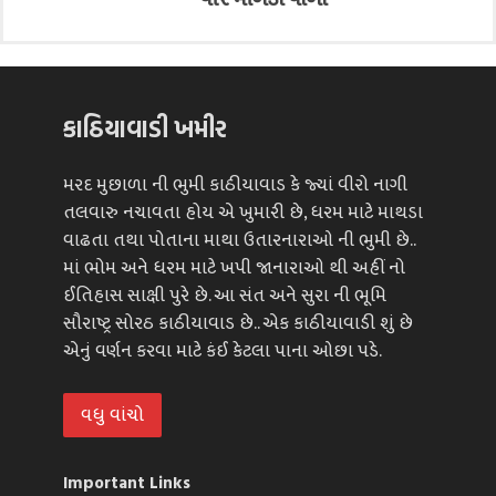
કાઠિયાવાડી ખમીર
મરદ મુછાળા ની ભુમી કાઠીયાવાડ કે જ્યાં વીરો નાગી
તલવારુ નચાવતા હોય એ ખુમારી છે, ધરમ માટે માથડા
વાઢતા તથા પોતાના માથા ઉતારનારાઓ ની ભુમી છે..
માં ભોમ અને ધરમ માટે ખપી જાનારાઓ થી અહીં નો
ઈતિહાસ સાક્ષી પુરે છે. આ સંત અને સુરા ની ભૂમિ
સૌરાષ્ટ્ર સોરઠ કાઠીયાવાડ છે.. એક કાઠીયાવાડી શું છે
એનું વર્ણન કરવા માટે કંઈ કેટલા પાના ઓછા પડે.
વધુ વાંચો
Important Links