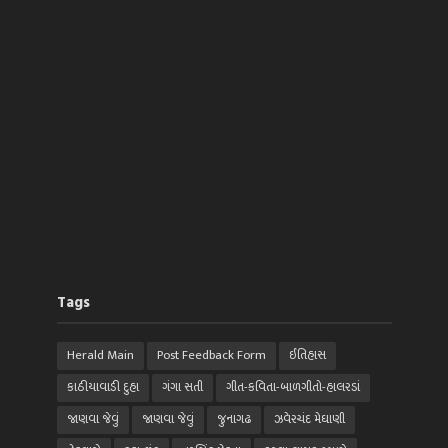
Tags
Herald Main
Post Feedback Form
ઈતિહાસ
કાઠીયાવાડી દુહા
ગંગા સતી
ગીત-કવિતા-બાળગીતો-હાલરડાં
જાણવા જેવું
જાણવા જેવું
જુનાગઢ
ઝવેરચંદ મેઘાણી