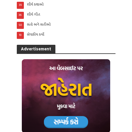
શૌર્ય કથાઓ
39
શૌર્ય ગીત
36
સંતો અને સતીઓ
50
સેવાકીય કર્યો
19
Advertisement