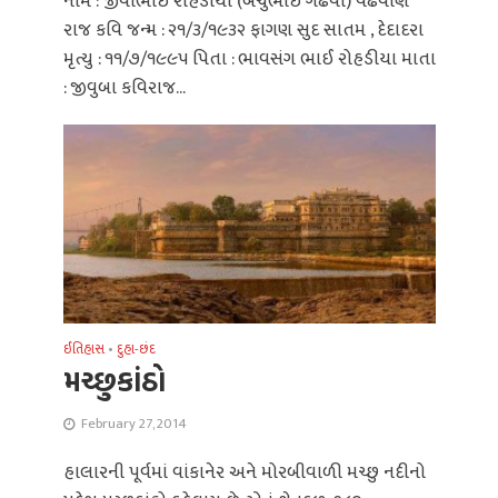
નામ : જીવાભાઈ રોહડીયા (બચુભાઈ ગઢવી) વઢવાણ
રાજ કવિ જન્મ : ૨૧/૩/૧૯૩૨ ફાગણ સુદ સાતમ , દેદાદરા
મૃત્યુ : ૧૧/૭/૧૯૯૫ પિતા : ભાવસંગ ભાઈ રોહડીયા માતા
: જીવુબા કવિરાજ...
ઈતિહાસ
•
દુહા-છંદ
મચ્છુકાંઠો
February 27, 2014
હાલારની પૂર્વમાં વાંકાનેર અને મોરબીવાળી મચ્છુ નદીનો