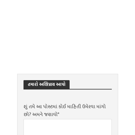
તમારો અભિપ્રાય આપો
શું તમે આ પોસ્ટમાં કોઈ માહિતી ઉમેરવા માંગો
છો? અમને જણાવો*