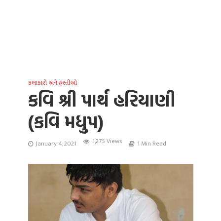
કલાકારો અને હસ્તીઓ
કવિ શ્રી પાર્થ હરિયાણી
(કવિ મધુપ)
1,275 Views
January 4, 2021
1 Min Read