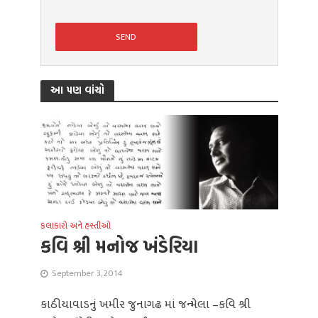
આ પણ વાંચો
કલાકારો અને હસ્તીઓ
કવિ શ્રી મનોજ ખંડેરિયા
September 3, 2014
કાઠીયાવાડનું ખમીર જુનાગઢ માં જન્મેલા –કવિ શ્રી