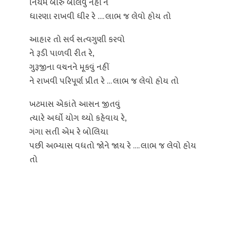
નિયમ બારુ બોલવું નહીં ને
ધારણા રાખવી ધીર રે …. લાભ જ લેવો હોય તો
આહાર તો સર્વ સત્વગુણી કરવો
ને રૂડી પાળવી રીત રે,
ગુરૂજીના વચનને મૂકવું નહીં
ને રાખવી પરિપૂર્ણ પ્રીત રે … લાભ જ લેવો હોય તો
ખટમાસ એકાંતે આસન જીતવું
ત્યારે અર્ધો યોગ થ્યો કહેવાય રે,
ગંગા સતી એમ રે બોલિયા
પછી અભ્યાસ વધતો જોને જાય રે …. લાભ જ લેવો હોય
તો