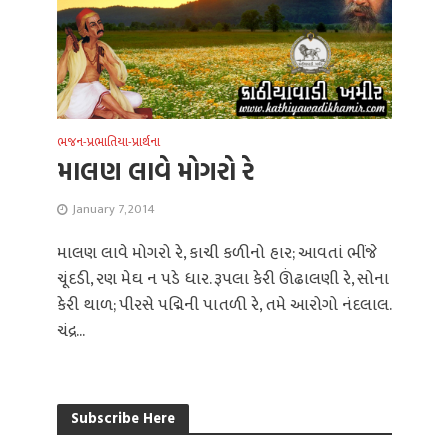
ભજન-પ્રભાતિયા-પ્રાર્થના
માલણ લાવે મોગરો રે
January 7, 2014
માલણ લાવે મોગરો રે, કાચી કળીનો હાર; આવતાં ભીંજે
ચૂંદડી, રણ મેઘ ન પડે ધાર. રૂપલા કેરી ઊંઢાલણી રે, સોના
કેરી થાળ; પીરસે પદ્મિની પાતળી રે, તમે આરોગો નંદલાલ.
ચંદ્ર...
Subscribe Here