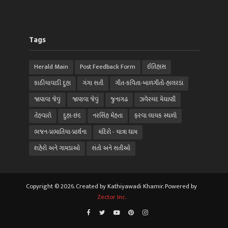
Tags
Herald Main
Post Feedback Form
ઈતિહાસ
કાઠીયાવાડી દુહા
ગંગા સતી
ગીત-કવિતા-બાળગીતો-હાલરડાં
જાણવા જેવું
જાણવા જેવું
જુનાગઢ
ઝવેરચંદ મેઘાણી
તેહવારો
દુહા-છંદ
નરસિંહ મેહતા
ફરવા લાયક સ્થળો
ભજન-પ્રભાતિયા-પ્રાર્થના
મંદિરો - યાત્રા ધામ
શહેરો અને ગામડાઓ
સંતો અને સતીઓ
Copyright © 2026. Created by Kathiyawadi Khamir. Powered by
Zector Inc.