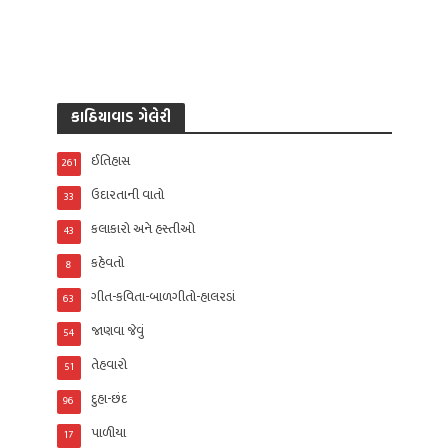
કાઠિયાવાડ ગેલેરી
ઈતિહાસ
261
ઉદારતાની વાતો
33
કલાકારો અને હસ્તીઓ
43
કહેવતો
8
ગીત-કવિતા-બાળગીતો-હાલરડાં
63
જાણવા જેવું
54
તેહવારો
51
દુહા-છંદ
96
પાળીયા
17