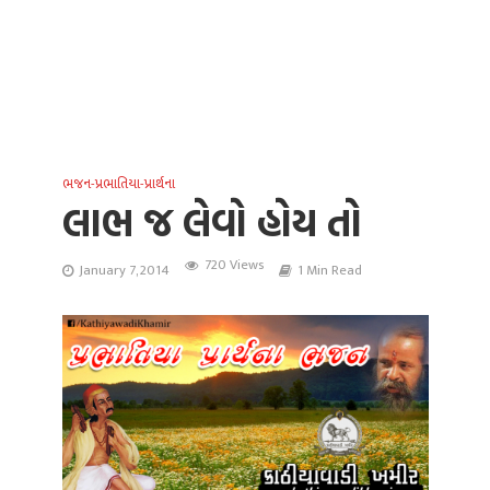
ભજન-પ્રભાતિયા-પ્રાર્થના
લાભ જ લેવો હોય તો
720 Views
January 7, 2014
1 Min Read