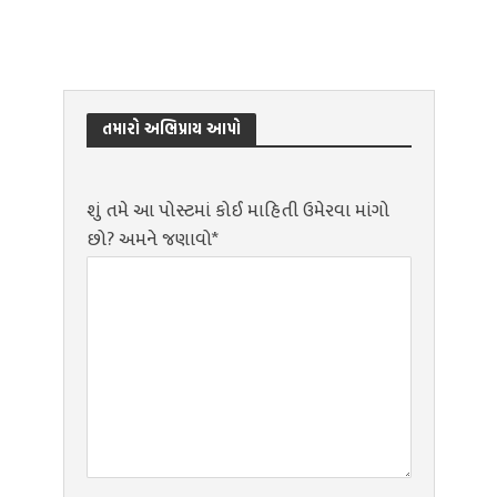
તમારો અભિપ્રાય આપો
શું તમે આ પોસ્ટમાં કોઈ માહિતી ઉમેરવા માંગો
છો? અમને જણાવો*