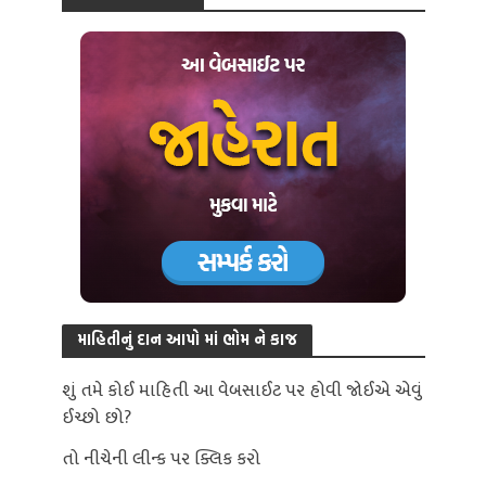
માહિતીનું દાન આપો માં ભોમ ને કાજ
શું તમે કોઈ માહિતી આ વેબસાઈટ પર હોવી જોઈએ એવું
ઈચ્છો છો?
તો નીચેની લીન્ક પર ક્લિક કરો