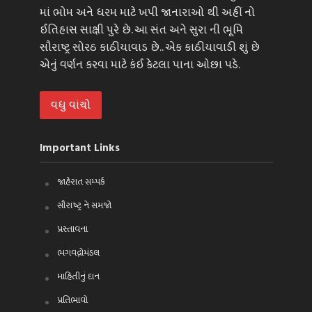
માં ભોમ અને ધરમ માટે ખપી જાનારાઓ થી અહીં નો
ઈતિહાસ સાક્ષી પુરે છે. આ સંત અને સુરા ની ભૂમિ
સૌરાષ્ટ્ર સોરઠ કાઠીયાવાડ છે.. એક કાઠીયાવાડી શું છે
એનું વર્ણન કરવા માટે કંઈ કેટલા પાના ઓછા પડે.
વધુ વાંચો
Important Links
જાહેરાત સમ્પર્ક
સૌરાષ્ટ્ર ને સમજો
પ્રસ્તાવના
ભગવદ્ગોમંડલ
માહિતીનું દાન
પ્રતિભાવો