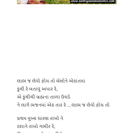
લાભ જ લેવો હોય તો બેસોને એકાંતમાં
કૂંચી રે બતાવું અપાર રે,
એ કૂંચીથી બ્રહ્મનાં તાળાં ઉઘડે
ને લાગે ભજનમાં એક તાર રે …. લાભ જ લેવો હોય તો
પ્રથમ મુખ્ય ધારણ રાખો ને
દશાને રાખો ગંભીર રે,