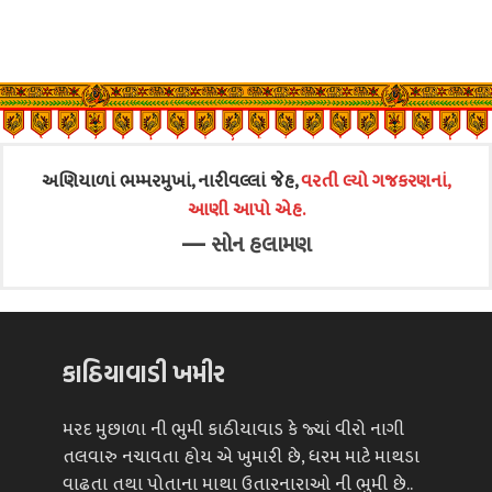
અણિયાળાં ભમ્મરમુખાં, નારીવલ્લાં જેહ,
વરતી લ્યો ગજકરણનાં,
આણી આપો એહ.
—
સોન હલામણ
કાઠિયાવાડી ખમીર
મરદ મુછાળા ની ભુમી કાઠીયાવાડ કે જ્યાં વીરો નાગી
તલવારુ નચાવતા હોય એ ખુમારી છે, ધરમ માટે માથડા
વાઢતા તથા પોતાના માથા ઉતારનારાઓ ની ભુમી છે..