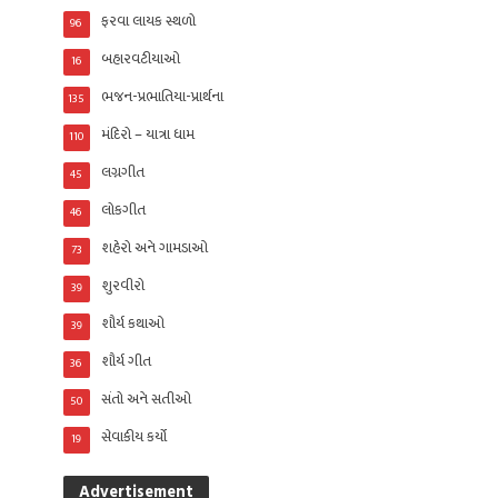
ફરવા લાયક સ્થળો
96
બહારવટીયાઓ
16
ભજન-પ્રભાતિયા-પ્રાર્થના
135
મંદિરો – યાત્રા ધામ
110
લગ્નગીત
45
લોકગીત
46
શહેરો અને ગામડાઓ
73
શુરવીરો
39
શૌર્ય કથાઓ
39
શૌર્ય ગીત
36
સંતો અને સતીઓ
50
સેવાકીય કર્યો
19
Advertisement