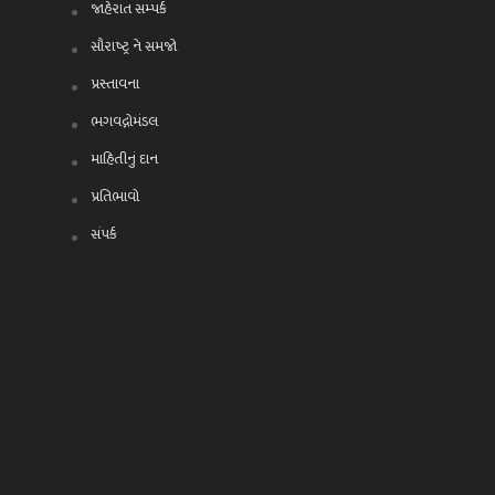
જાહેરાત સમ્પર્ક
સૌરાષ્ટ્ર ને સમજો
પ્રસ્તાવના
ભગવદ્ગોમંડલ
માહિતીનું દાન
પ્રતિભાવો
સંપર્ક