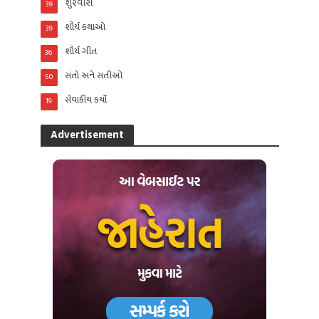
શુરવીરો
39
શૌર્ય કથાઓ
39
શૌર્ય ગીત
36
સંતો અને સતીઓ
50
સેવાકીય કર્યો
19
Advertisement