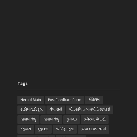
Tags
Herald Main
Post Feedback Form
ઈતિહાસ
કાઠીયાવાડી દુહા
ગંગા સતી
ગીત-કવિતા-બાળગીતો-હાલરડાં
જાણવા જેવું
જાણવા જેવું
જુનાગઢ
ઝવેરચંદ મેઘાણી
તેહવારો
દુહા-છંદ
નરસિંહ મેહતા
ફરવા લાયક સ્થળો