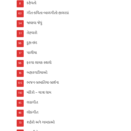
કહેવતો
8
ગીત-કવિતા-બાળગીતો-હાલરડાં
63
જાણવા જેવું
54
તેહવારો
51
દુહા-છંદ
96
પાળીયા
17
ફરવા લાયક સ્થળો
96
બહારવટીયાઓ
16
ભજન-પ્રભાતિયા-પ્રાર્થના
135
મંદિરો – યાત્રા ધામ
110
લગ્નગીત
45
લોકગીત
46
શહેરો અને ગામડાઓ
73