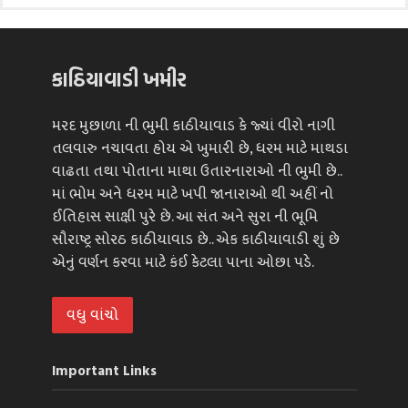
કાઠિયાવાડી ખમીર
મરદ મુછાળા ની ભુમી કાઠીયાવાડ કે જ્યાં વીરો નાગી
તલવારુ નચાવતા હોય એ ખુમારી છે, ધરમ માટે માથડા
વાઢતા તથા પોતાના માથા ઉતારનારાઓ ની ભુમી છે..
માં ભોમ અને ધરમ માટે ખપી જાનારાઓ થી અહીં નો
ઈતિહાસ સાક્ષી પુરે છે. આ સંત અને સુરા ની ભૂમિ
સૌરાષ્ટ્ર સોરઠ કાઠીયાવાડ છે.. એક કાઠીયાવાડી શું છે
એનું વર્ણન કરવા માટે કંઈ કેટલા પાના ઓછા પડે.
વધુ વાંચો
Important Links