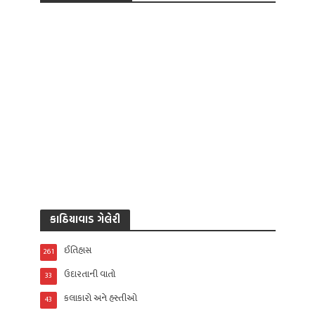
કાઠિયાવાડ ગેલેરી
ઈતિહાસ
261
ઉદારતાની વાતો
33
કલાકારો અને હસ્તીઓ
43