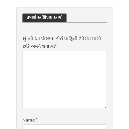
તમારો અભિપ્રાય આપો
શું તમે આ પોસ્ટમાં કોઈ માહિતી ઉમેરવા માંગો
છો? અમને જણાવો*
Name
*