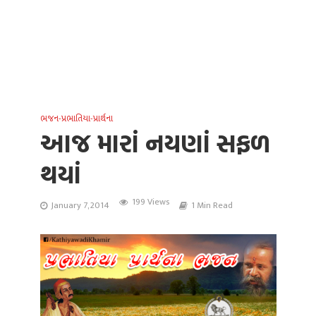
ભજન-પ્રભાતિયા-પ્રાર્થના
આજ મારાં નયણાં સફળ
થયાં
199 Views
January 7, 2014
1 Min Read