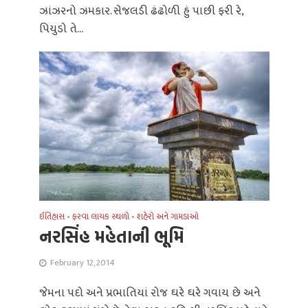
ઝાંઝરનો ઝમકાર. સેજલડી ઢંઢોળી હું પાછી ફરી રે,
પિયુડો તે...
ઈતિહાસ
•
ફરવા લાયક સ્થળો
•
શહેરો અને ગામડાઓ
નરસિંહ મહેતાની ભૂમિ
February 12, 2014
જેમના પદો અને પ્રભાતિયાં રોજ ઘરે ઘરે ગવાય છે અને