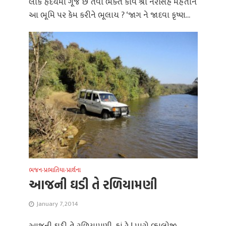
લોક હૃદયમાં ગૂંજે છે તેવા ભક્ત કવિ શ્રી નરસિંહ મહેતાને
આ ભૂમિ પર કેમ કરીને ભૂલાય ? ‘જાગ ને જાદવા કૃષ્ણ...
ભજન-પ્રભાતિયા-પ્રાર્થના
આજની ઘડી તે રળિયામણી
January 7, 2014