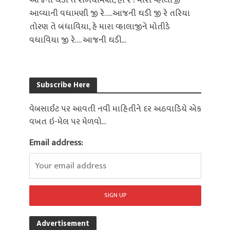
આજની ઘડી તે રળિયામણી, હાં રે ! મારો વ્હાલોજી
આવ્યાની વધામણી જી રે…..આજની ઘડી જી રે તરિયા
તોરણ તે બંધાવિયા, હે મારા વ્હાલાજીને મોતીડે
વધાવિયા જી રે…. આજની ઘડી...
Subscribe Here
વેબસાઈટ પર આવતી નવી માહિતીને દર અઠવાડિયે એક
વખત ઇ-મેલ પર મેળવો...
Email address:
Advertisement