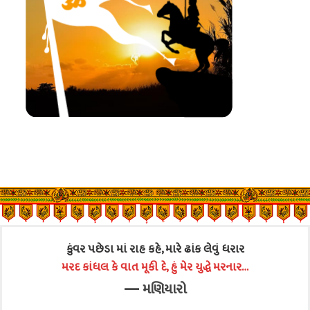
કુંવર પછેડા માં રાહ કહે, મારે ઢાંક લેવું ધરાર
મરદ કાંધલ કે વાત મૂકી દે, હું મેર યુદ્ધે મરનાર…
—
મણિયારો