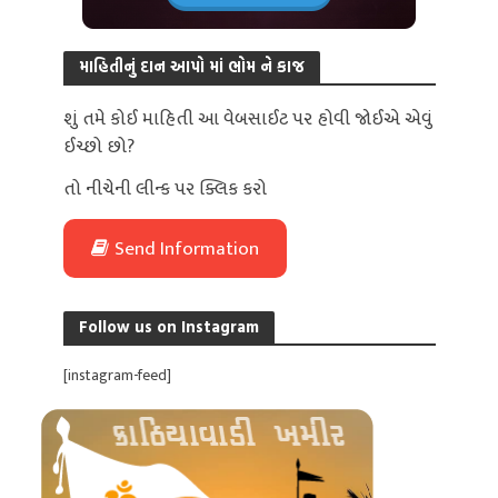
માહિતીનું દાન આપો માં ભોમ ને કાજ
શું તમે કોઈ માહિતી આ વેબસાઈટ પર હોવી જોઈએ એવું
ઈચ્છો છો?
તો નીચેની લીન્ક પર ક્લિક કરો
Send Information
Follow us on Instagram
[instagram-feed]