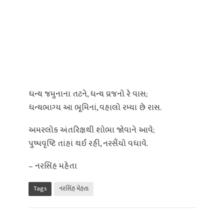
ધન્ય જમુનાના તટને, ધન્ય વ્રજનો રે વાસ;
ધન્યભાગ્ય આ ભૂમિનાં, વહાલો રમ્યા છે રાસ.
અમરલોક અંતરિક્ષથી શોભા જોવાને આવે;
પુષ્પવૃષ્ટિ તાંહાં થઈ રહી, નરસૈંયો વધાવે.
– નરસિંહ મહેતા
Tags
નરસિંહ મેહતા