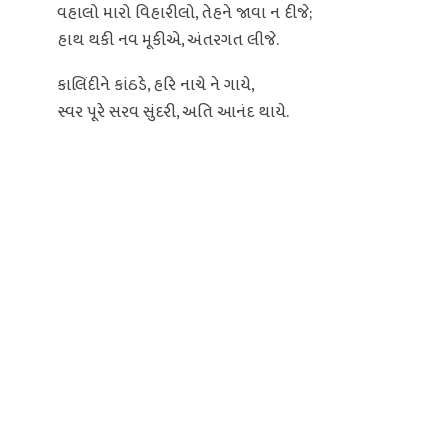
વહાલો મારો વિહારીલો, તેહને જાવા ન દીજે;
હાથ થકી નવ મૂકીએ, અંતરગત લીજે.
કાલિંદીને કાંઠડે, હરિ નાચે ને ગાયે,
સ્વર પૂરે સરવ સુંદરી, અતિ આનંદ થાયે.