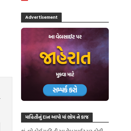
Advertisement
માહિતીનું દાન આપો માં ભોમ ને કાજ