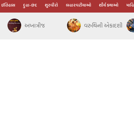
ઈતિહાસ
દુહા-છંદ
શુરવીરો
બહારવટીયાઓ
શૌર્ય કથાઓ
માહિ
અખાત્રીજ
વરુથિની એકાદશી