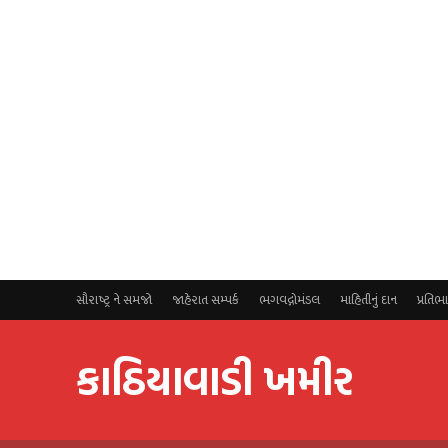
સૌરાષ્ટ્ર ને સમજો
જાહેરાત સમ્પર્ક
ભગવદ્ગોમંડલ
માહિતીનું દાન
પ્રતિભ
કાઠિયાવાડી ખમીર