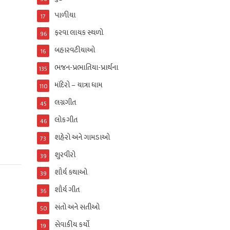
પાળીયા
17
ફરવા લાયક સ્થળો
96
બહારવટીયાઓ
16
ભજન-પ્રભાતિયા-પ્રાર્થના
135
મંદિરો – યાત્રા ધામ
110
લગ્નગીત
45
લોકગીત
46
શહેરો અને ગામડાઓ
73
શુરવીરો
39
શૌર્ય કથાઓ
39
શૌર્ય ગીત
36
સંતો અને સતીઓ
50
સેવાકીય કર્યો
19