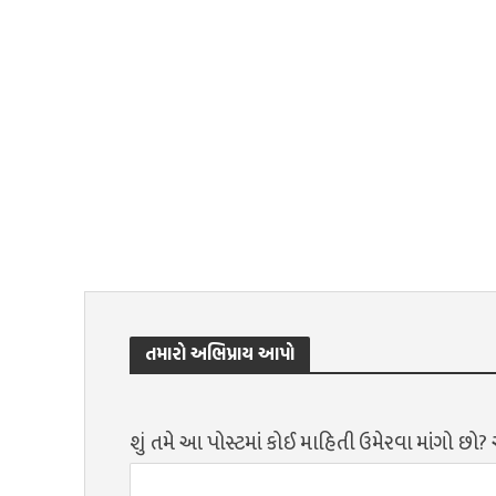
તમારો અભિપ્રાય આપો
શું તમે આ પોસ્ટમાં કોઈ માહિતી ઉમેરવા માંગો છો