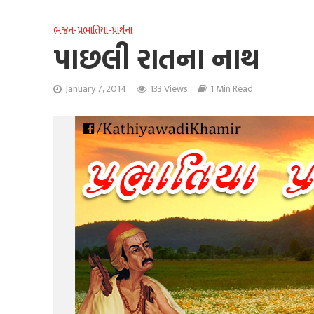
ભજન-પ્રભાતિયા-પ્રાર્થના
પાછલી રાતના નાથ
January 7, 2014
133 Views
1 Min Read