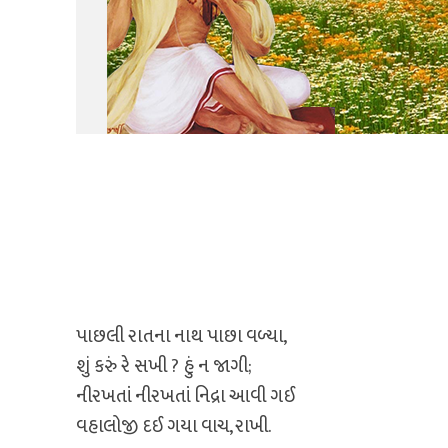
પાછલી રાતના નાથ પાછા વળ્યા,
શું કરું રે સખી ? હું ન જાગી;
નીરખતાં નીરખતાં નિદ્રા આવી ગઈ
વહાલોજી દઈ ગયા વાચ, રાખી.