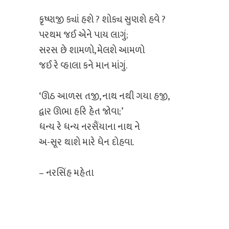
કૃષ્ણજી ક્યાં હશે ? શોક્ય સુણશે હવે ?
પરથમ જઈ એને પાય લાગું;
સરસ છે શામળો, મેલશે આમળો
જઈ રે વ્હાલા કને માન માંગું.
‘ઊઠ આળસ તજી, નાથ નથી ગયા હજી,
દ્વાર ઊભા હરિ હેત જોવા;’
ધન્ય રે ધન્ય નરસૈંયાના નાથ ને
અ-સૂર થાશે મારે ધેન દોહવા.
– નરસિંહ મહેતા