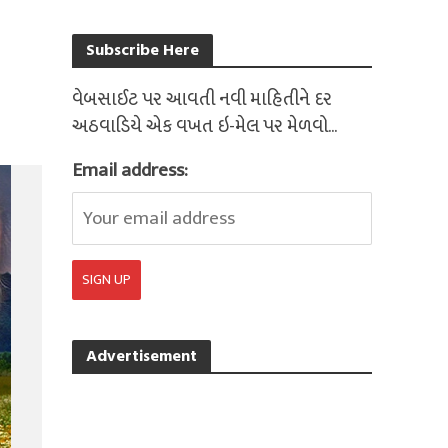
Subscribe Here
વેબસાઈટ પર આવતી નવી માહિતીને દર
અઠવાડિયે એક વખત ઇ-મેલ પર મેળવો...
Email address:
Advertisement