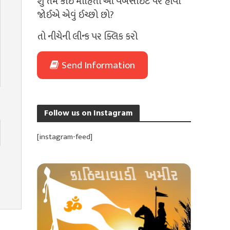
શું તમે કોઈ માહિતી આ વેબસાઈટ પર હોવી
જોઈએ એવું ઈચ્છો છો?
તો નીચેની લીન્ક પર ક્લિક કરો
Send Information
Follow us on Instagram
[instagram-feed]