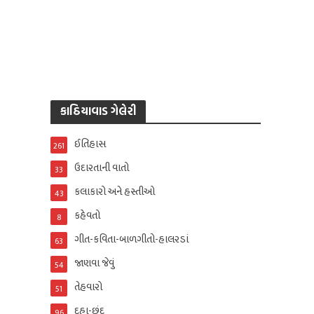
કાઠિયાવાડ ગેલેરી
ઈતિહાસ
261
ઉદારતાની વાતો
33
કલાકારો અને હસ્તીઓ
43
કહેવતો
8
ગીત-કવિતા-બાળગીતો-હાલરડાં
63
જાણવા જેવું
54
તેહવારો
51
દુહા-છંદ
96