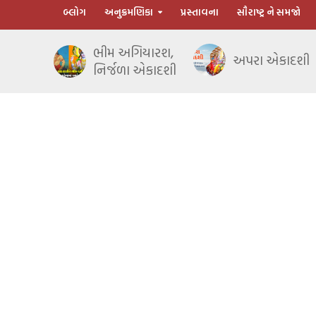
બ્લોગ
અનુક્રમણિકા
પ્રસ્તાવના
સૌરાષ્ટ્ર ને સમજો
ભીમ અગિયારશ,
અપરા એકાદશી
નિર્જળા એકાદશી