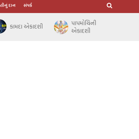
તીનું દાન
સંપર્ક
પાપમોચિની
કામદા એકાદશી
એકાદશી