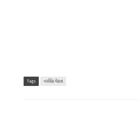
Tags
નરસિંહ મેહતા