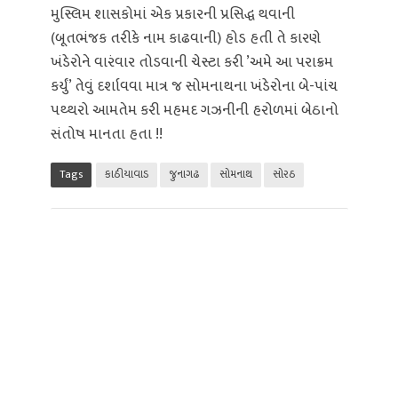
મુસ્લિમ શાસકોમાં એક પ્રકારની પ્રસિદ્ધ થવાની
(બૂતભંજક તરીકે નામ કાઢવાની) હોડ હતી તે કારણે
ખંડેરોને વારંવાર તોડવાની ચેસ્ટા કરી ’અમે આ પરાક્રમ
કર્યું’ તેવું દર્શાવવા માત્ર જ સોમનાથના ખંડેરોના બે-પાંચ
પથ્થરો આમતેમ કરી મહમદ ગઝનીની હરોળમાં બેઠાનો
સંતોષ માનતા હતા !!
Tags
કાઠીયાવાડ
જુનાગઢ
સોમનાથ
સોરઠ