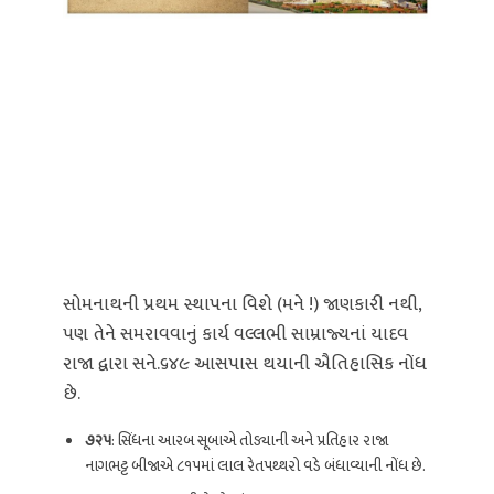
સોમનાથની પ્રથમ સ્થાપના વિશે (મને !) જાણકારી નથી,
પણ તેને સમરાવવાનું કાર્ય વલ્લભી સામ્રાજ્યનાં યાદવ
રાજા દ્વારા સને.૬૪૯ આસપાસ થયાની ઐતિહાસિક નોંધ
છે.
૭૨૫
: સિંધના આરબ સૂબાએ તોડ્યાની અને પ્રતિહાર રાજા
નાગભટ્ટ બીજાએ ૮૧૫માં લાલ રેતપથ્થરો વડે બંધાવ્યાની નોંધ છે.