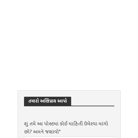
તમારો અભિપ્રાય આપો
શું તમે આ પોસ્ટમાં કોઈ માહિતી ઉમેરવા માંગો
છો? અમને જણાવો*