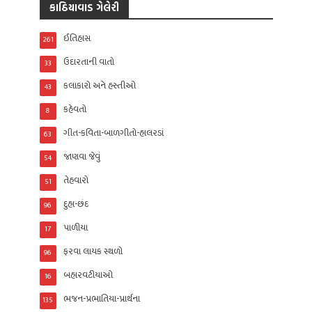
કાઠિયાવાડ ગેલેરી
ઈતિહાસ
261
ઉદારતાની વાતો
33
કલાકારો અને હસ્તીઓ
43
કહેવતો
8
ગીત-કવિતા-બાળગીતો-હાલરડાં
63
જાણવા જેવું
54
તેહવારો
51
દુહા-છંદ
96
પાળીયા
17
ફરવા લાયક સ્થળો
96
બહારવટીયાઓ
16
ભજન-પ્રભાતિયા-પ્રાર્થના
135