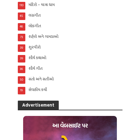
મંદિરો – યાત્રા ધામ
110
લગ્નગીત
45
લોકગીત
46
શહેરો અને ગામડાઓ
73
શુરવીરો
39
શૌર્ય કથાઓ
39
શૌર્ય ગીત
36
સંતો અને સતીઓ
50
સેવાકીય કર્યો
19
Advertisement