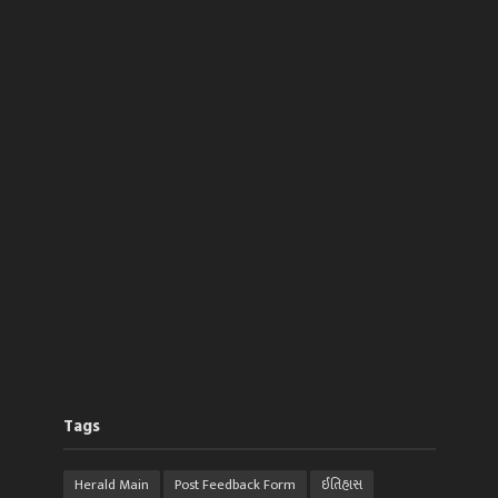
Tags
Herald Main
Post Feedback Form
ઈતિહાસ