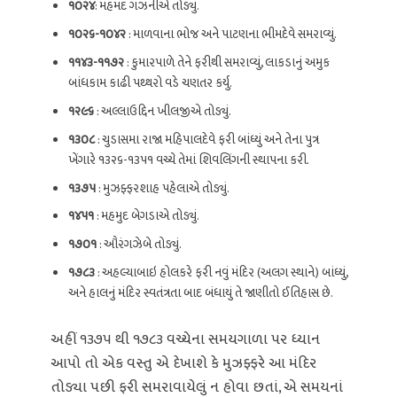
૧૦૨૪
: મહમદ ગઝનીએ તોડ્યું.
૧૦૨૬-૧૦૪૨
: માળવાના ભોજ અને પાટણના ભીમદેવે સમરાવ્યું.
૧૧૪૩-૧૧૭૨
: કુમારપાળે તેને ફરીથી સમરાવ્યું, લાકડાનું અમુક
બાંધકામ કાઢી પથ્થરો વડે ચણતર કર્યુ.
૧૨૯૬
: અલ્લાઉદ્દિન ખીલજીએ તોડ્યું.
૧૩૦૮
: ચુડાસમા રાજા મહિપાલદેવે ફરી બાંધ્યું અને તેના પુત્ર
ખેંગારે ૧૩૨૬-૧૩૫૧ વચ્ચે તેમાં શિવલિંગની સ્થાપના કરી.
૧૩૭૫
: મુઝફ્ફરશાહ પહેલાએ તોડ્યું.
૧૪૫૧
: મહમુદ બેગડાએ તોડ્યું.
૧૭૦૧
: ઔરંગઝેબે તોડ્યું.
૧૭૮૩
: અહલ્યાબાઇ હોલકરે ફરી નવું મંદિર (અલગ સ્થાને) બાંધ્યું,
અને હાલનું મંદિર સ્વતંત્રતા બાદ બંધાયું તે જાણીતો ઈતિહાસ છે.
અહીં ૧૩૭૫ થી ૧૭૮૩ વચ્ચેના સમયગાળા પર ધ્યાન
આપો તો એક વસ્તુ એ દેખાશે કે મુઝફ્ફરે આ મંદિર
તોડ્યા પછી ફરી સમરાવાયેલું ન હોવા છતાં, એ સમયનાં