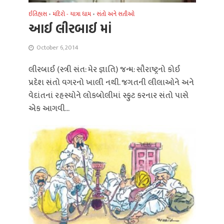
ઈતિહાસ
•
મંદિરો - યાત્રા ધામ
•
સંતો અને સતીઓ
આઈ લીરબાઈ માં
October 6, 2014
લીરબાઈ (સ્ત્રી સંત: મેર જ્ઞાતિ) જન્મ: સૌરાષ્ટ્રનો કોઈ
પ્રદેશ સંતો વગરનો ખાલી નથી. જગતની લીલાઓને અને
વેદાંતનાં રહસ્યોને લોકબોલીમાં સ્ફુટ કરનાર સંતો પાસે
એક આગવી...