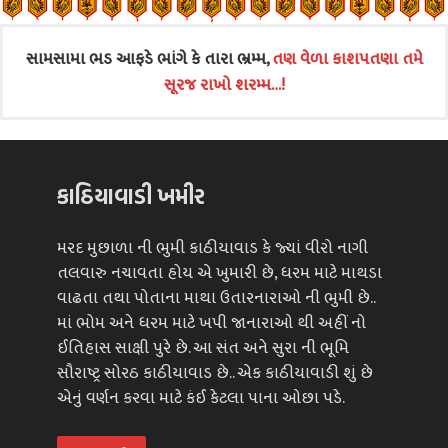
સામસામા ભડ આફડે ભાંગે કે તારા ભ્રમ્મ,
તણ વેળા કાશપતણા તમે
સૂરજ રાખો શરમ્મ…!
કાઠિયાવાડી ખમીર
મરદ મુછાળા ની ભુમી કાઠીયાવાડ કે જ્યાં વીરો નાગી
તલવારુ નચાવતા હોય એ ખુમારી છે, ધરમ માટે માથડા
વાઢતા તથા પોતાના માથા ઉતારનારાઓ ની ભુમી છે..
માં ભોમ અને ધરમ માટે ખપી જાનારાઓ થી અહીં નો
ઈતિહાસ સાક્ષી પુરે છે. આ સંત અને સુરા ની ભૂમિ
સૌરાષ્ટ્ર સોરઠ કાઠીયાવાડ છે.. એક કાઠીયાવાડી શું છે
એનું વર્ણન કરવા માટે કંઈ કેટલા પાના ઓછા પડે.