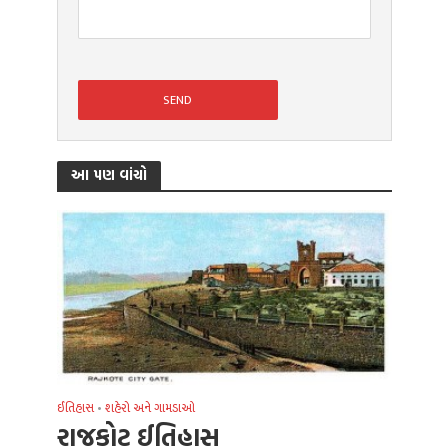
આ પણ વાંચો
ઈતિહાસ
•
શહેરો અને ગામડાઓ
રાજકોટ ઈતિહાસ