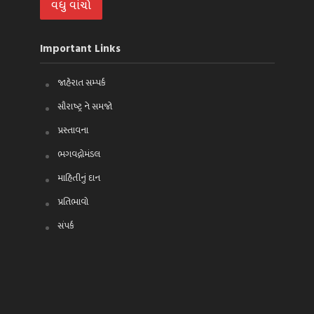
વધુ વાંચો
Important Links
જાહેરાત સમ્પર્ક
સૌરાષ્ટ્ર ને સમજો
પ્રસ્તાવના
ભગવદ્ગોમંડલ
માહિતીનું દાન
પ્રતિભાવો
સંપર્ક