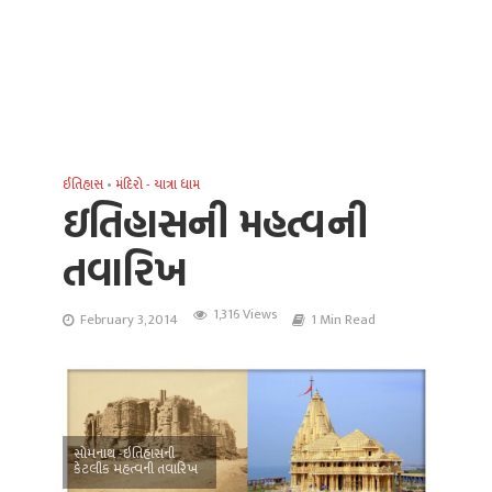
ઈતિહાસ
•
મંદિરો - યાત્રા ધામ
ઇતિહાસની મહત્વની
તવારિખ
1,316 Views
February 3, 2014
1 Min Read
સોમનાથ -ઇતિહાસની
કેટલીક મહત્વની તવારિખ