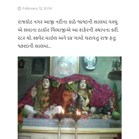
February 12, 2014
રાજકોટ નગર આજી નદીના કાંઠે ૧૬૧૦ની સાલમાં વસ્‍યું
એ સમાનાં ઠાકોર વિભાજીએ આ શહેરની સ્થાપના કરી.
ર૮ર ચો. સ્‍કવેર. માઇલ અને ૬૪ ગામો ધરાવતું રાજ હતું.
૧૭ર૦ની સાલમાં...