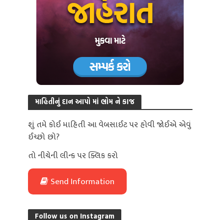
માહિતીનું દાન આપો માં ભોમ ને કાજ
શું તમે કોઈ માહિતી આ વેબસાઈટ પર હોવી જોઈએ એવું
ઈચ્છો છો?
તો નીચેની લીન્ક પર ક્લિક કરો
Send Information
Follow us on Instagram