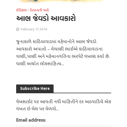
ઈતિહાસ
•
ઉદારતાની વાતો
આભ જેવડો આવકારો
February 17, 2014
જૂનાકાળે કાઠિયાવાડમાં મહેમાનોને આભ જેવડો
આવકારો અપાતો – મેઘાણી ભાઈએ કાઠિયાવાડના
વાણી, પાણી અને મહેમાનગતિના ભરપેટે વખાણ કર્યા છે.
વાણી અર્થાત લોકસાહિત્ય...
Subscribe Here
વેબસાઈટ પર આવતી નવી માહિતીને દર અઠવાડિયે એક
વખત ઇ-મેલ પર મેળવો...
Email address: