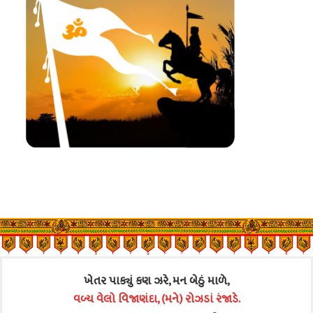
ખેતર પાક્યું કણ ઝરે, મન બેઠું માળે,
વળ્ય વેલો વિજાણંદા, (મને) રોઝડાં રંજાડે.