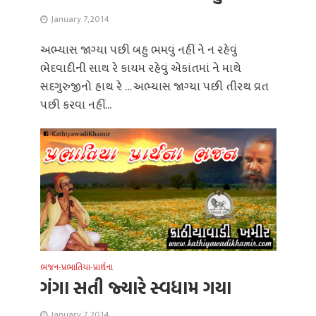
January 7, 2014
અભ્યાસ જાગ્યા પછી બહુ ભમવું નહીં ને ન રહેવું
ભેદવાદીની સાથ રે કાયમ રહેવું એકાંતમાં ને માથે
સદગુરુજીનો હાથ રે … અભ્યાસ જાગ્યા પછી તીરથ વ્રત
પછી કરવા નહીં...
ભજન-પ્રભાતિયા-પ્રાર્થના
ગંગા સતી જ્યારે સ્વધામ ગયા
January 7, 2014