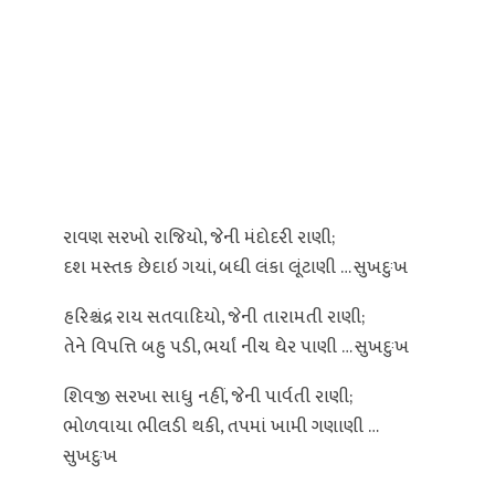
રાવણ સરખો રાજિયો, જેની મંદોદરી રાણી;
દશ મસ્તક છેદાઇ ગયાં, બધી લંકા લૂંટાણી … સુખદુઃખ
હરિશ્ચંદ્ર રાય સતવાદિયો, જેની તારામતી રાણી;
તેને વિપત્તિ બહુ પડી, ભર્યાં નીચ ઘેર પાણી … સુખદુઃખ
શિવજી સરખા સાધુ નહીં, જેની પાર્વતી રાણી;
ભોળવાયા ભીલડી થકી, તપમાં ખામી ગણાણી …
સુખદુઃખ