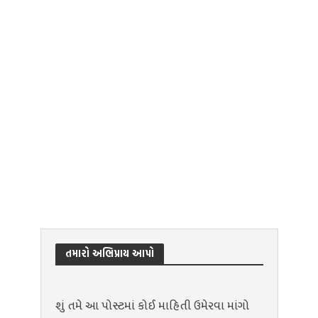
તમારો અભિપ્રાય આપો
શું તમે આ પોસ્ટમાં કોઈ માહિતી ઉમેરવા માંગો