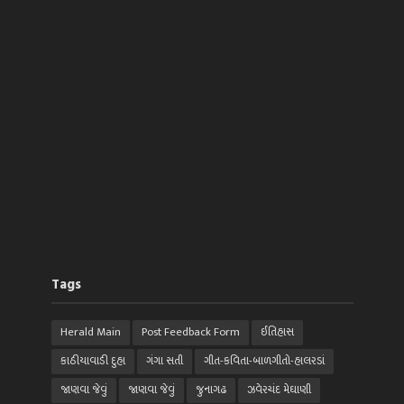
Tags
Herald Main
Post Feedback Form
ઈતિહાસ
કાઠીયાવાડી દુહા
ગંગા સતી
ગીત-કવિતા-બાળગીતો-હાલરડાં
જાણવા જેવું
જાણવા જેવું
જુનાગઢ
ઝવેરચંદ મેઘાણી