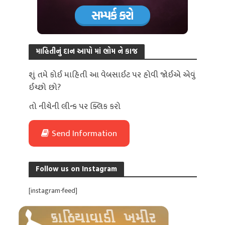
માહિતીનું દાન આપો માં ભોમ ને કાજ
શું તમે કોઈ માહિતી આ વેબસાઈટ પર હોવી જોઈએ એવું
ઈચ્છો છો?
તો નીચેની લીન્ક પર ક્લિક કરો
Send Information
Follow us on Instagram
[instagram-feed]