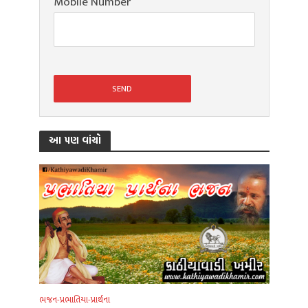
Mobile Number
આ પણ વાંચો
ભજન-પ્રભાતિયા-પ્રાર્થના