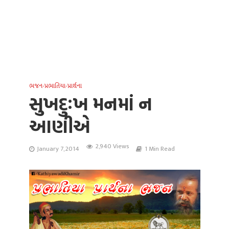
ભજન-પ્રભાતિયા-પ્રાર્થના
સુખદુઃખ મનમાં ન
આણીએ
2,940 Views
January 7, 2014
1 Min Read