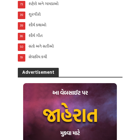
શહેરો અને ગામડાઓ
73
શુરવીરો
39
શૌર્ય કથાઓ
39
શૌર્ય ગીત
36
સંતો અને સતીઓ
50
સેવાકીય કર્યો
19
Advertisement