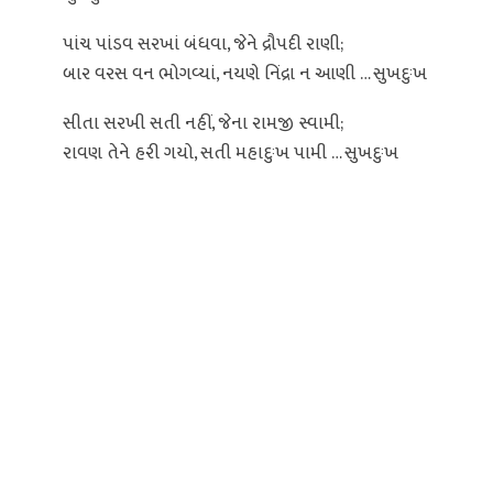
પાંચ પાંડવ સરખાં બંધવા, જેને દ્રૌપદી રાણી;
બાર વરસ વન ભોગવ્યાં, નયણે નિંદ્રા ન આણી … સુખદુઃખ
સીતા સરખી સતી નહીં, જેના રામજી સ્વામી;
રાવણ તેને હરી ગયો, સતી મહાદુઃખ પામી … સુખદુઃખ