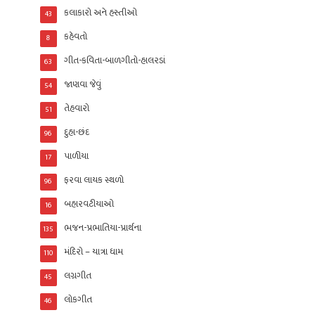
કલાકારો અને હસ્તીઓ
43
કહેવતો
8
ગીત-કવિતા-બાળગીતો-હાલરડાં
63
જાણવા જેવું
54
તેહવારો
51
દુહા-છંદ
96
પાળીયા
17
ફરવા લાયક સ્થળો
96
બહારવટીયાઓ
16
ભજન-પ્રભાતિયા-પ્રાર્થના
135
મંદિરો – યાત્રા ધામ
110
લગ્નગીત
45
લોકગીત
46