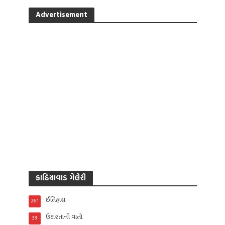
Advertisement
કાઠિયાવાડ ગેલેરી
ઈતિહાસ
261
ઉદારતાની વાતો
33