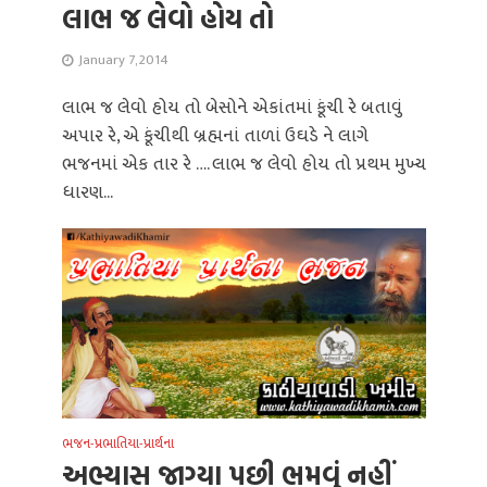
લાભ જ લેવો હોય તો
January 7, 2014
લાભ જ લેવો હોય તો બેસોને એકાંતમાં કૂંચી રે બતાવું
અપાર રે, એ કૂંચીથી બ્રહ્મનાં તાળાં ઉઘડે ને લાગે
ભજનમાં એક તાર રે …. લાભ જ લેવો હોય તો પ્રથમ મુખ્ય
ધારણ...
ભજન-પ્રભાતિયા-પ્રાર્થના
અભ્યાસ જાગ્યા પછી ભમવું નહીં