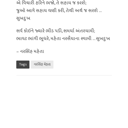
એ વિચારી હરિને ભજો, તે સહાય જ કરશે;
જુઓ આગે સહાય ઘણી કરી, તેથી અર્થ જ સરશે …
સુખદુઃખ
સર્વ કોઇને જ્યારે ભીડ પડી, સમર્યા અંતરયામી;
ભાવટ ભાંગી ભૂધરે, મહેતા નરસૈયાના સ્વામી … સુખદુઃખ
– નરસિંહ મહેતા
Tags
નરસિંહ મેહતા