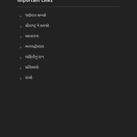
Important Links
જાહેરાત સમ્પર્ક
સૌરાષ્ટ્ર ને સમજો
પ્રસ્તાવના
ભગવદ્ગોમંડલ
માહિતીનું દાન
પ્રતિભાવો
સંપર્ક