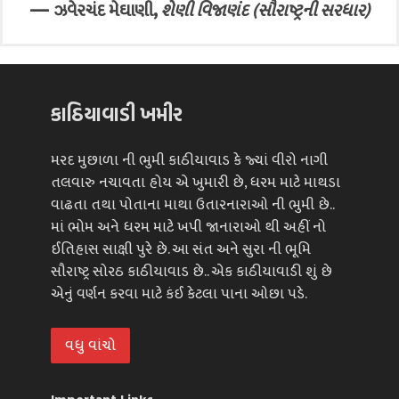
—
,
ઝવેરચંદ મેઘાણી
શેણી વિજાણંદ (સૌરાષ્ટ્રની સરધાર)
કાઠિયાવાડી ખમીર
મરદ મુછાળા ની ભુમી કાઠીયાવાડ કે જ્યાં વીરો નાગી
તલવારુ નચાવતા હોય એ ખુમારી છે, ધરમ માટે માથડા
વાઢતા તથા પોતાના માથા ઉતારનારાઓ ની ભુમી છે..
માં ભોમ અને ધરમ માટે ખપી જાનારાઓ થી અહીં નો
ઈતિહાસ સાક્ષી પુરે છે. આ સંત અને સુરા ની ભૂમિ
સૌરાષ્ટ્ર સોરઠ કાઠીયાવાડ છે.. એક કાઠીયાવાડી શું છે
એનું વર્ણન કરવા માટે કંઈ કેટલા પાના ઓછા પડે.
વધુ વાંચો