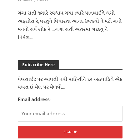
ગંગા સતી જ્યારે સ્વધામ ગયા ત્યારે પાનબાઈને થયો
અફસોસ રે, વસ્તુને વિચારતાં આનંદ ઉપજ્યો ને મટી ગયો
મનનો સર્વે શોક રે … ગંગા સતી અંતરમાં બદલ્યું ને
નિર્મળ...
Subscribe Here
વેબસાઈટ પર આવતી નવી માહિતીને દર અઠવાડિયે એક
વખત ઇ-મેલ પર મેળવો...
Email address: