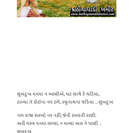
સુખદુઃખ મનમાં ન આણીએ, ઘટ સાથે રે ઘડિયાં,
ટાળ્યાં તે કોઇનાં નવ ટળે, રઘુનાથનાં જડિયાં … સુખદુઃખ
નળ રાજા સરખો નર નહીં, જેની દમયંતી રાણી;
અર્ધે વસ્ત્ર વનમાં ભમ્યાં, ન મળ્યાં અન્ન ને પાણી …
સુખદુઃખ