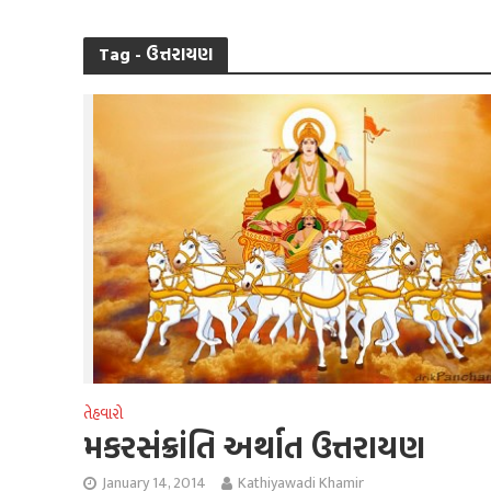
Tag - ઉત્તરાયણ
તેહવારો
મકરસંક્રાંતિ અર્થાત ઉત્તરાયણ
January 14, 2014
Kathiyawadi Khamir