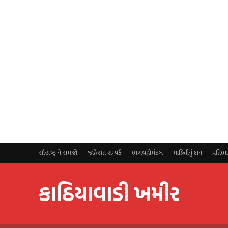
સૌરાષ્ટ્ર ને સમજો
જાહેરાત સમ્પર્ક
ભગવદ્ગોમંડલ
માહિતીનું દાન
પ્રતિભ
કાઠિયાવાડી ખમીર