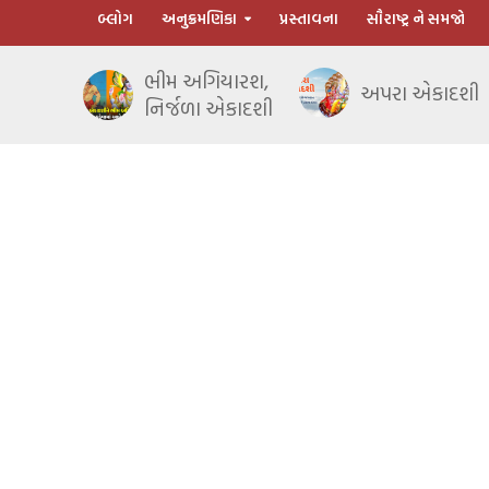
બ્લોગ
અનુક્રમણિકા
પ્રસ્તાવના
સૌરાષ્ટ્ર ને સમજો
ભીમ અગિયારશ,
અપરા એકાદશી
નિર્જળા એકાદશી