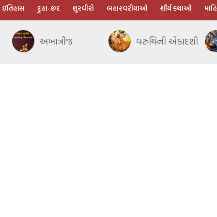
ઈતિહાસ
દુહા-છંદ
શુરવીરો
બહારવટીયાઓ
શૌર્ય કથાઓ
માહિ
અખાત્રીજ
વરુથિની એકાદશી