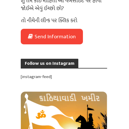
શું તમે કોઈ માહિતી આ વેબસાઈટ પર હોવી
જોઈએ એવું ઈચ્છો છો?
તો નીચેની લીન્ક પર ક્લિક કરો
Send Information
Follow us on Instagram
[instagram-feed]