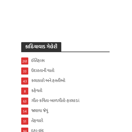
કાઠિયાવાડ ગેલેરી
ઈતિહાસ
261
ઉદારતાની વાતો
33
કલાકારો અને હસ્તીઓ
43
કહેવતો
8
ગીત-કવિતા-બાળગીતો-હાલરડાં
63
જાણવા જેવું
54
તેહવારો
51
દુહા-છંદ
96