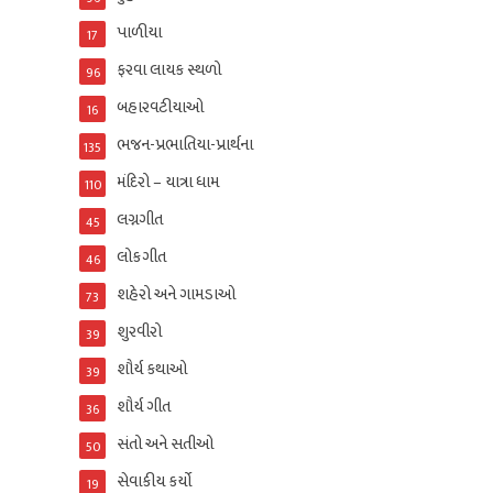
પાળીયા
17
ફરવા લાયક સ્થળો
96
બહારવટીયાઓ
16
ભજન-પ્રભાતિયા-પ્રાર્થના
135
મંદિરો – યાત્રા ધામ
110
લગ્નગીત
45
લોકગીત
46
શહેરો અને ગામડાઓ
73
શુરવીરો
39
શૌર્ય કથાઓ
39
શૌર્ય ગીત
36
સંતો અને સતીઓ
50
સેવાકીય કર્યો
19