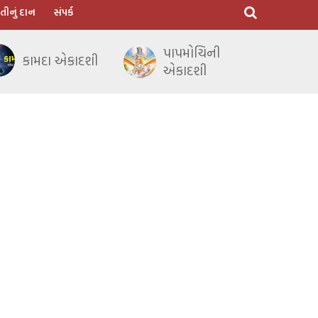
તીનું દાન
સંપર્ક
પાપમોચિની
કામદા એકાદશી
એકાદશી