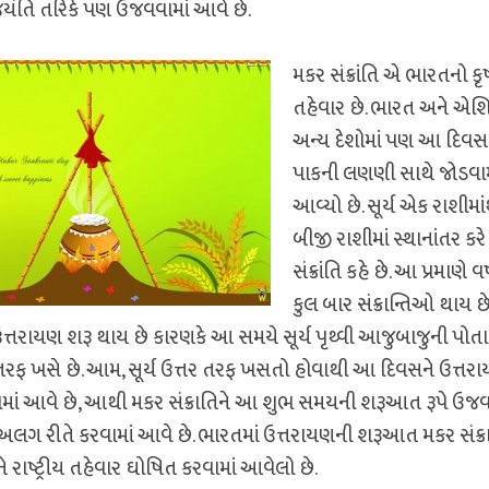
જયંતિ તરિકે પણ ઉજવવામાં આવે છે.
મકર સંક્રાંતિ એ ભારતનો ક
તહેવાર છે. ભારત અને એશિ
અન્ય દેશોમાં પણ આ દિવસ
પાકની લણણી સાથે જોડવામ
આવ્યો છે. સૂર્ય એક રાશીમાં
બીજી રાશીમાં સ્થાનાંતર કરે 
સંક્રાંતિ કહે છે. આ પ્રમાણે વર્
કુલ બાર સંક્રાન્તિઓ થાય છે.
ારે ઉત્તરાયણ શરૂ થાય છે કારણકે આ સમયે સૂર્ય પૃથ્‍વી આજુબાજુની પોત
 તરફ ખસે છે. આમ, સૂર્ય ઉત્તર તરફ ખસતો હોવાથી આ દિવસને ઉત્તર
વામાં આવે છે, આથી મકર સંક્રાતિને આ શુભ સમયની શરૂઆત રૂપે ઉજવ
રીતે કરવામાં આવે છે. ભારતમાં ઉત્તરાયણની શરૂઆત મકર સંક્ર
 રાષ્ટ્રીય તહેવાર ઘોષિત કરવામાં આવેલો છે.