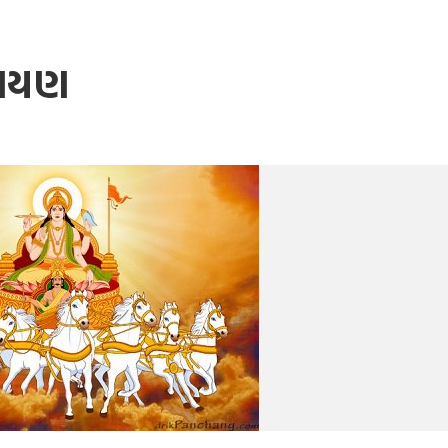
તરાયણ