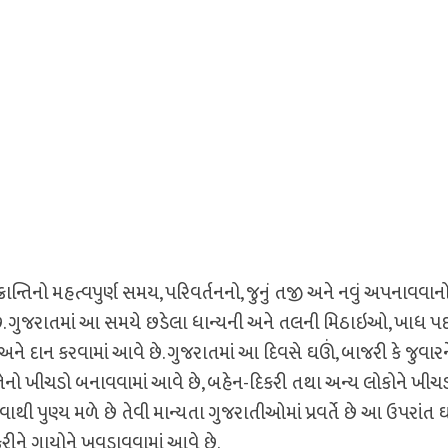
્રાન્તિનો મહત્વપુર્ણ સમય, પરિવર્તનનો, જુનું તજી અને નવું અપનાવવાન
. ગુજરાતમાં આ સમયે છડેલા ધાન્યની અને તલની મિઠાઇઓ, ખાધ પદા
ને દાન કરવામાં આવે છે. ગુજરાતમાં આ દિવસે ઘઊં, બાજરી કે જુવારન
તેનો ખીચડો બનાવવામાં આવે છે, બહેન-દિકરી તથા અન્ય લોકોને ખીચ
થી પુણ્ય મળે છે તેવી માન્યતા ગુજરાતીઓમાં પ્રવર્તે છે આ ઉપરાંત 
રીને ગાયોને ખવડાવવામાં આવે છે.