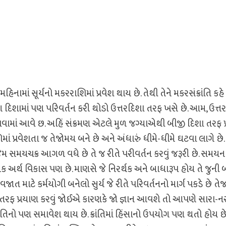
ામાં સૂર્યનો મકરરાશિમાં પ્રવેશ થાય છે. તેથી તેને મકરસંક્રાંતિ કહે 
ણ દિશામાં પણ પરિવર્તન કરી થોડો ઉત્તરદિશા તરફ ખસે છે. આમ, ઉત્ત
માં આવે છ. અહિં સંક્રમણ એટલે મુળ જગ્‍યાએથી બીજી દિશા તરફ પ
માં પ્રવેશતા જ તેજોમય બને છે અને અંધારું ધીમે-ધીમે ઘટવા લાગે છે. સુ
ેમ સમયચક્ર આગળ વધે છે તે જ રીતે પરીવર્તન કરવું જરૂરી છે. સમય
એક અર્થ વિકાસ પણ છે. માણસે જે નિરર્થક અને બાધારૂપ હોય તે જુની
ત માટે કર્મયોગી બનેલો સુર્ય જે રીતે પરિવર્તનનો માર્ગ પકડે છે તેજ
શ તરફ પ્રયાણ કરવું જોઈએ કારણકે જો જ્ઞાન આવશે તો આપણે સારા-
 ક્રાંતિનો પણ સમાવેશ થાય છે. ક્રાંતિમાં હિંસાનો ઉપયોગ પણ થતો હોય છે.