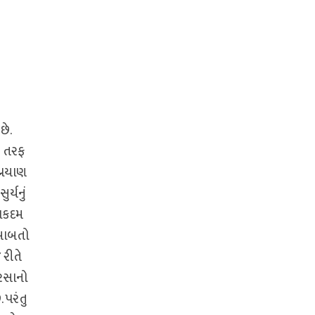
છે.
ર તરફ
્રયાણ
ર્યનું
નાકદમ
 બાબતો
 રીતે
નરસાનો
 પરંતુ