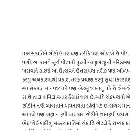
મકરસંક્રાતિને લોકો ઉત્તરાયણ તરીકે પણ ઓળખે છે. પોષ મહિન
વળી, આ સમયે સૂર્ય પોતાની પૃથ્‍વી આજુબાજુની પરિભ્રમ
ખસવાને કારણે આ ઉત્‍સવને ઉત્તરાયણ તરીકે પણ ઓળખવા
કરવું અંધકારમાંથી પ્રકાશ તરફ પ્રયાણ કરવું સુર્ય મકરરાશિ
આ સંક્રમણ માનવજાતને પણ એટલું જ લાગુ પડે છે. જેમ-જ
સાથે તાલ ન મિલાવનાર ફેંકાઇ જાય છે. અહિં સંક્રમણનો 
છોડીને નવી બાબતોને અપનાવતા રહેવું પડે છે. સળગ માનવજા
આપણે પણ અજ્ઞાન રૂપી અંધકાર છોડીને જ્ઞાનરૂપી પ્રકા
ભેદ જોઈ શકીશું. મકરસંક્રાતિમાં સંક્રાંતિ એટલે કે સમ્‍યક