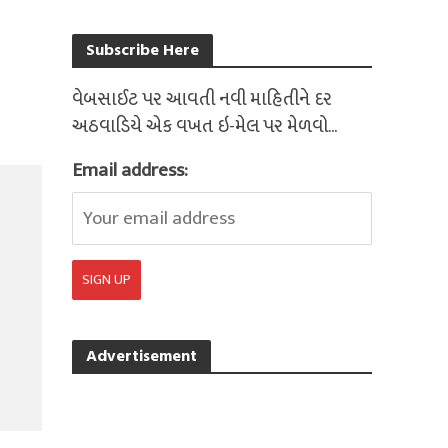
Subscribe Here
વેબસાઈટ પર આવતી નવી માહિતીને દર
અઠવાડિયે એક વખત ઇ-મેલ પર મેળવો...
Email address:
Advertisement