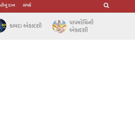
તીનું દાન
સંપર્ક
પાપમોચિની
કામદા એકાદશી
એકાદશી