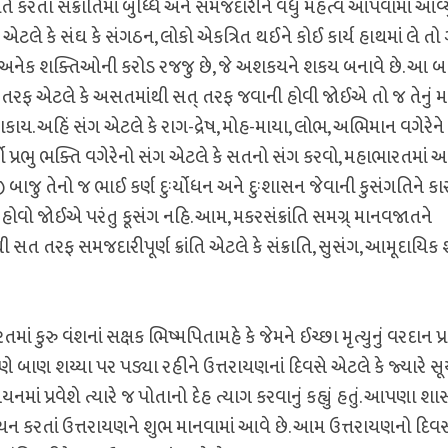
ાંતિ કરતા સંક્રાતિમાં બુધ્ધિ અને સમજદારીને વધુ મહત્‍વ આપવામાં આવ્‍યુ
હ એટલે કે સંઘ કે સંગઠન, લોકો એકત્રિત થઈને કોઈ કાર્ય હાથમાં લે તો 
 એ અનેક શક્તિઓની કરોડ રજજુ છે, જે અશકયને શકય બનાવે છે. આ બધ
રકાશ તરફ એટલે કે અસતમાંથી સત્ તરફ જવાની હોવી જોઈએ તો જ તેનું મહ
શકાય. અહિં સંગ એટલે કે રાગ-દ્રેષ, મોહ-માયા, લોભ, અભિમાન વગેરેને
મો પ્રભુ ભક્તિ વગેરેનો સંગ એટલે કે સતનો સંગ કરવો, મહાભારતમાં અર્
બીજી બાજુ તેનો જ ભાઈ કર્ણ દુઃર્યોધન અને દુઃશાસન જેવાની કુસંગતિને કા
 હોવો જોઈએ પરંતુ કૂસંગ નહિ. આમ, મકરસંક્રાંતિ સમગ્ર્ માનવજાતને
સત તરફ સમજદારીપૂર્ણ ક્રાંતિ એટલે કે સંક્રાતિ, સુસંગ, આમૂદાયિક 
ાં કુરુ વંશનાં સક્ષક ભિષ્મપિતામહે કે જેમને ઈચ્છા મૃત્યુનું વરદાન પ્ર
મણે બાણ શય્યા પર પડ્યા રહીને ઉત્તરાયણનાં દિવસે એટલે કે જ્યારે સૂર
નમાં પ્રવેશે ત્યારે જ પોતાનો દેહ ત્યાગ કરવાનું કહ્યું હતું. આપણા શાસ્ત્
ાયન કરતાં ઉત્તરાયણને શુભ માનવામાં આવે છે. આમ ઉત્તરાયણનો દિવસ