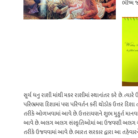
ભીષ્મ 
સૂર્ય ધનુ રાશી માંથી મકર રાશીમાં સ્થાનાંતર કરે છે. ત્ય
પરિભ્રમણ દિશામાં પણ પરિવર્તન કરી થોડોક ઉત્તર દિશા
તરીકે ઓળખવામાં આવે છે. ઉત્તરાયણને શુભ મુહુર્ત માન
આવે છે. અલગ અલગ સંસ્કૃતિઓમાં આ ઉજવણી અલગ અલગ 
તરીકે ઉજવવામાં આવે છે. ભારત સરકાર દ્વારા આ તહેવારને