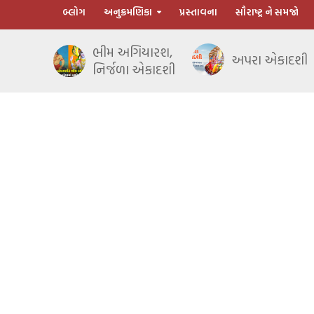
બ્લોગ
અનુક્રમણિકા
પ્રસ્તાવના
સૌરાષ્ટ્ર ને સમજો
ભીમ અગિયારશ,
અપરા એકાદશી
નિર્જળા એકાદશી