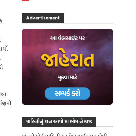
Advertisement
ે.
ો
ર્થો
ે
ડો
ોજન
્પણનો
માહિતીનું દાન આપો માં ભોમ ને કાજ