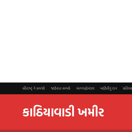
સૌરાષ્ટ્ર ને સમજો
જાહેરાત સમ્પર્ક
ભગવદ્ગોમંડલ
માહિતીનું દાન
પ્રતિભ
કાઠિયાવાડી ખમીર