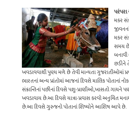
પરંપરા 
મકર સંક
જીવનનાં
મકર સંક
સમય છે
બનાવી અ
છડીને 
ખવડાવવાથી પુણ્ય મળે છે તેવી માન્યતા ગુજરાતીઓમાં પ્ર
ભારતનાં અન્ય પ્રાંતોમાં આજનાં દિવસે માલિક પોતાનાં નોકર
સંક્રાન્તિનાં પછીનાં દિવસે પશુ-પ્રાણીઓ,ખાસતો ગાયને
ખવડાવાય છે.આ દિવસે યાત્રા-પ્રવાસ કરવો અનુચિત મનાય
છે.આ દિવસે ગુરુજનો પોતાનાં શિષ્યોને આશિષ આપે છે.