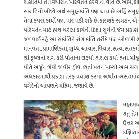
સંક્રાંતિમાં તો વિચારોને પરિવર્તન કરવાની વાત છે. આમ, ક્ર
સંક્રાતિનો બીજો અર્થ સમુહ-ક્રાંતિ પણ થાય છે. અહિં સમુ
તેવા કપરા કાર્યો પણ પાર પડી શકે છે. કારણકે સંગઠન
પરિવર્તન માટે હાથ ધરેલા કાર્યની દિશા સૂર્યની જેમ પ્
જળવાઈ રહે. આ સંક્રાંતિને સંગ ક્રાંતિ તરીકે પણ ઓળખી 
માનવતા, પ્રામાણિકતા, શુધ્‍ધ આચાર, વિચાર, સત્‍ય, સતકર્
શ્રી કૃષ્‍ણનો સંગ કરી પોતાના લક્ષ્‍યો હાંસલ કર્યા હતા. 
પોતે અર્જુન જેવો જ વીર હોવાં છતાં પતન પામ્‍યો આમ સંગ
અંધકારમાંથી પ્રકાશ તરફ પ્રયાણ કરવા અર્થાત અસતમાંથી 
વગેરેનો આપણને મહિમા જણાવે છે.
મહાભારતમ
હતું તે
ઉત્તર અય
દક્ષિણ