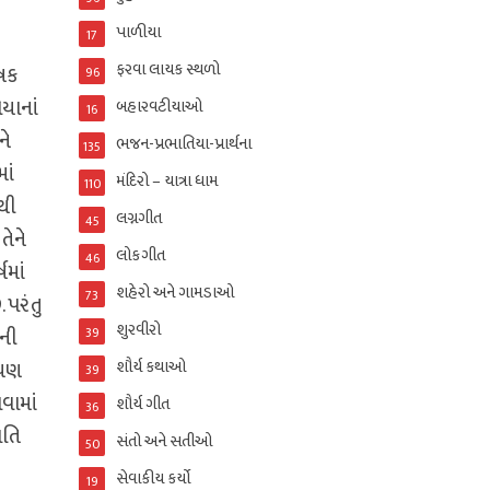
પાળીયા
17
ફરવા લાયક સ્થળો
ૃષક
96
યાનાં
બહારવટીયાઓ
16
ને
ભજન-પ્રભાતિયા-પ્રાર્થના
135
ાં
મંદિરો – યાત્રા ધામ
110
થી
લગ્નગીત
45
તેને
લોકગીત
46
ષમાં
શહેરો અને ગામડાઓ
73
 પરંતુ
શુરવીરો
ાની
39
શૌર્ય કથાઓ
ાયણ
39
વામાં
શૌર્ય ગીત
36
ાતિ
સંતો અને સતીઓ
50
સેવાકીય કર્યો
19