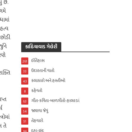
 છે.
ગમે
ામાં
ત્‍વ
 છોડી
જુને
કાઠિયાવાડ ગેલેરી
રણે
ઈતિહાસ
261
ઉદારતાની વાતો
શક્તિ
33
કલાકારો અને હસ્તીઓ
43
કહેવતો
8
ાપ્ત
ગીત-કવિતા-બાળગીતો-હાલરડાં
63
્ય
જાણવા જેવું
54
રોમાં
તેહવારો
51
 તે
દુહા-છંદ
96