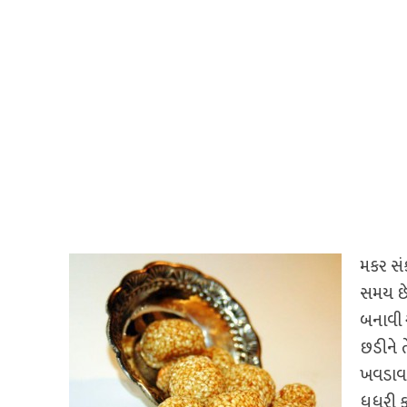
મકર સંક
સમય છે
બનાવી અ
છડીને 
ખવડાવવા
ધુધરી ક