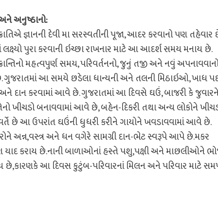
અને અનુષ્ઠાનો:
્રાતિએ જ્ઞાનની દેવી મા સરસ્વતીની પૂજા, આદર કરવાનો પણ તહેવાર છ
 લક્ષ્યો પુરા કરવાની ઇચ્છા રાખનાર માટે આ આદર્શ સમય મનાય છે.
્રાન્તિનો મહત્વપુર્ણ સમય, પરિવર્તનનો, જુનું તજી અને નવું અપનાવવાન
. ગુજરાતમાં આ સમયે છડેલા ધાન્યની અને તલની મિઠાઇઓ, ખાધ પદા
ને દાન કરવામાં આવે છે. ગુજરાતમાં આ દિવસે ઘઉં, બાજરી કે જુવારન
તેનો ખીચડો બનાવવામાં આવે છે, બહેન-દિકરી તથા અન્ય લોકોને ખીચ
વર્તે છે આ ઉપરાંત ઘઉંની ધુધરી કરીને ગાયોને ખવડાવવામાં આવે છે.
ોને અન્ન,વસ્ત્ર અને ધન વગેરે સામગ્રી દાન-ભેટ સ્વરૂપે આપે છે.મકર
 પણ યાદ કરાય છે.નાની બાળાઓનાં હસ્તે પશુ,પક્ષી અને માછલીઓને ભ
 છે,કારણકે આ દિવસ કુટુંબ-પરિવારનાં મિલન અને પરિવાર માટે સમર