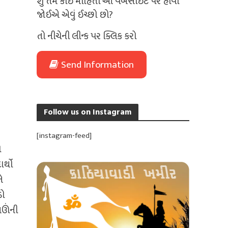
શું તમે કોઈ માહિતી આ વેબસાઈટ પર હોવી
જોઈએ એવું ઈચ્છો છો?
તો નીચેની લીન્ક પર ક્લિક કરો
Send Information
Follow us on Instagram
[instagram-feed]
ો
ર્થો
ે
ડો
ઘઊંની