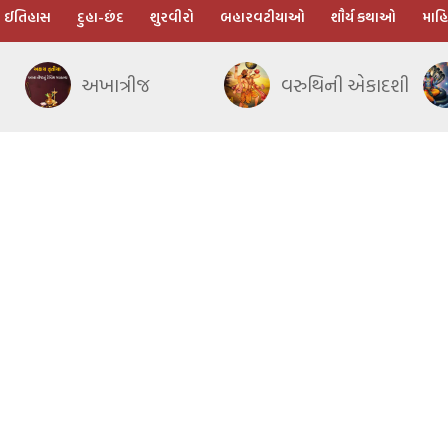
ઈતિહાસ
દુહા-છંદ
શુરવીરો
બહારવટીયાઓ
શૌર્ય કથાઓ
માહિ
અખાત્રીજ
વરુથિની એકાદશી