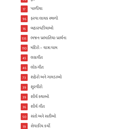
પાળીયા
17
ફરવા લાયક સ્થળો
96
બહારવટીયાઓ
16
ભજન-પ્રભાતિયા-પ્રાર્થના
135
મંદિરો – યાત્રા ધામ
110
લગ્નગીત
45
લોકગીત
46
શહેરો અને ગામડાઓ
73
શુરવીરો
39
શૌર્ય કથાઓ
39
શૌર્ય ગીત
36
સંતો અને સતીઓ
50
સેવાકીય કર્યો
19