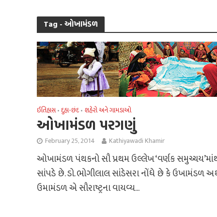
Tag - ઓખામંડળ
ઈતિહાસ
દુહા-છંદ
શહેરો અને ગામડાઓ
•
•
ઓખામંડળ પરગણું
February 25, 2014
Kathiyawadi Khamir
ઓખામંડળ પંથકનો સૌ પ્રથમ ઉલ્લેખ ‘વર્ણક સમુચ્ચય’માં
સાંપડે છે. ડો. ભોગીલાલ સાંડેસરા નોંધે છે કે ઉખામંડળ 
ઉમામંડળ એ સૌરાષ્ટ્રના વાયવ્ય...