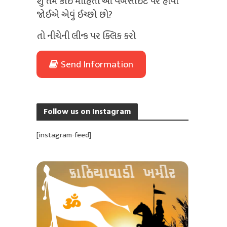
શું તમે કોઈ માહિતી આ વેબસાઈટ પર હોવી
જોઈએ એવું ઈચ્છો છો?
તો નીચેની લીન્ક પર ક્લિક કરો
Send Information
Follow us on Instagram
[instagram-feed]