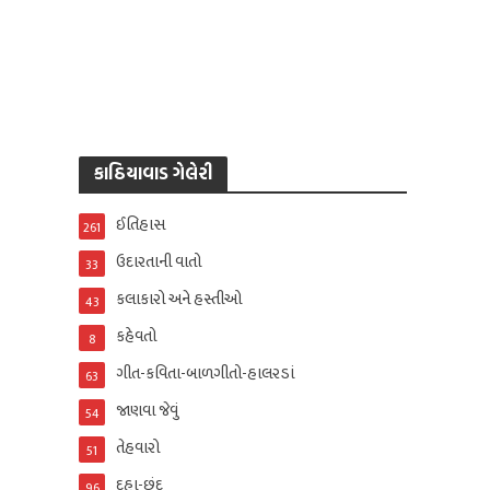
કાઠિયાવાડ ગેલેરી
ઈતિહાસ
261
ઉદારતાની વાતો
33
કલાકારો અને હસ્તીઓ
43
કહેવતો
8
ગીત-કવિતા-બાળગીતો-હાલરડાં
63
જાણવા જેવું
54
તેહવારો
51
દુહા-છંદ
96