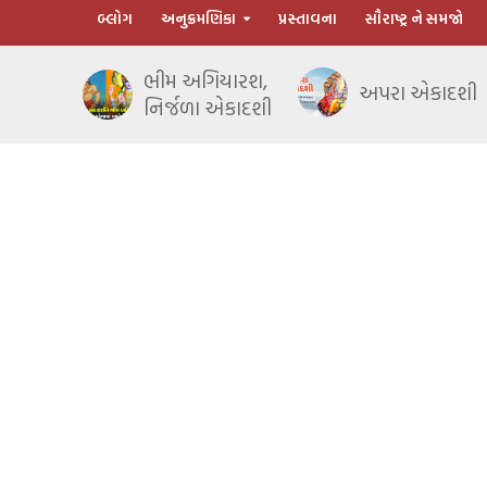
બ્લોગ
અનુક્રમણિકા
પ્રસ્તાવના
સૌરાષ્ટ્ર ને સમજો
ભીમ અગિયારશ,
અપરા એકાદશી
નિર્જળા એકાદશી