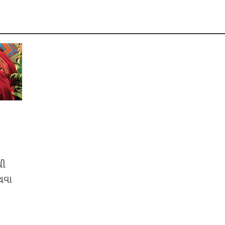
થી
અથવા