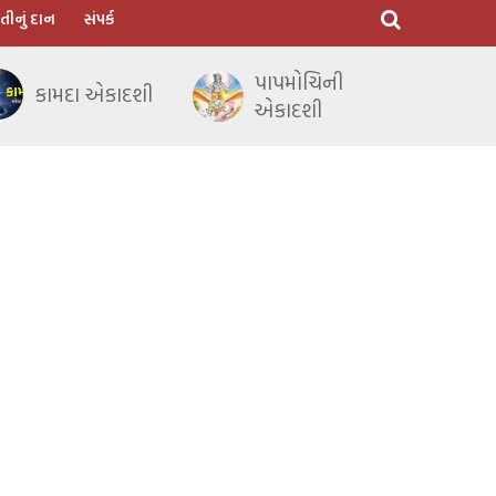
તીનું દાન
સંપર્ક
પાપમોચિની
કામદા એકાદશી
એકાદશી