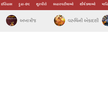
ઈતિહાસ
દુહા-છંદ
શુરવીરો
બહારવટીયાઓ
શૌર્ય કથાઓ
માહિ
અખાત્રીજ
વરુથિની એકાદશી