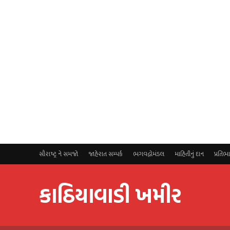
સૌરાષ્ટ્ર ને સમજો
જાહેરાત સમ્પર્ક
ભગવદ્ગોમંડલ
માહિતીનું દાન
પ્રતિભ
કાઠિયાવાડી ખમીર