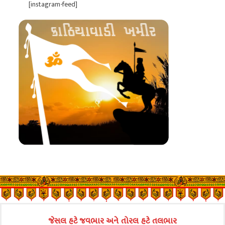
[instagram-feed]
જેસલ હટે જવભાર અને તોરલ હટે તલભાર