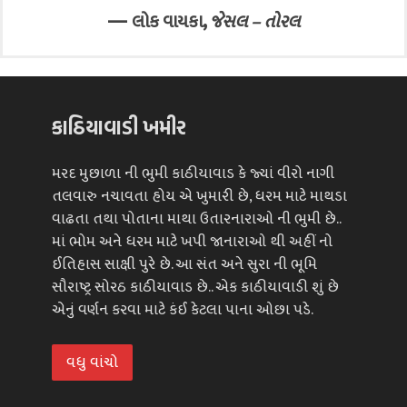
—
,
લોક વાયકા
જેસલ – તોરલ
કાઠિયાવાડી ખમીર
મરદ મુછાળા ની ભુમી કાઠીયાવાડ કે જ્યાં વીરો નાગી
તલવારુ નચાવતા હોય એ ખુમારી છે, ધરમ માટે માથડા
વાઢતા તથા પોતાના માથા ઉતારનારાઓ ની ભુમી છે..
માં ભોમ અને ધરમ માટે ખપી જાનારાઓ થી અહીં નો
ઈતિહાસ સાક્ષી પુરે છે. આ સંત અને સુરા ની ભૂમિ
સૌરાષ્ટ્ર સોરઠ કાઠીયાવાડ છે.. એક કાઠીયાવાડી શું છે
એનું વર્ણન કરવા માટે કંઈ કેટલા પાના ઓછા પડે.
વધુ વાંચો