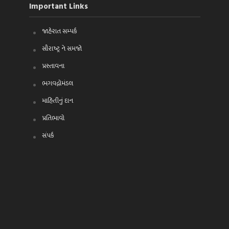
Important Links
જાહેરાત સમ્પર્ક
સૌરાષ્ટ્ર ને સમજો
પ્રસ્તાવના
ભગવદ્ગોમંડલ
માહિતીનું દાન
પ્રતિભાવો
સંપર્ક