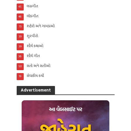
લગ્નગીત
45
લોકગીત
46
શહેરો અને ગામડાઓ
73
શુરવીરો
39
શૌર્ય કથાઓ
39
શૌર્ય ગીત
36
સંતો અને સતીઓ
50
સેવાકીય કર્યો
19
Advertisement