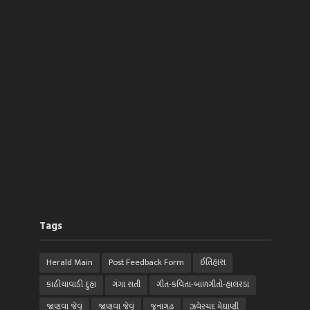
Tags
Herald Main
Post Feedback Form
ઈતિહાસ
કાઠીયાવાડી દુહા
ગંગા સતી
ગીત-કવિતા-બાળગીતો-હાલરડાં
જાણવા જેવું
જાણવા જેવું
જુનાગઢ
ઝવેરચંદ મેઘાણી