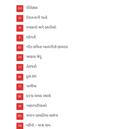
ઈતિહાસ
261
ઉદારતાની વાતો
33
કલાકારો અને હસ્તીઓ
43
કહેવતો
8
ગીત-કવિતા-બાળગીતો-હાલરડાં
63
જાણવા જેવું
54
તેહવારો
51
દુહા-છંદ
96
પાળીયા
17
ફરવા લાયક સ્થળો
96
બહારવટીયાઓ
16
ભજન-પ્રભાતિયા-પ્રાર્થના
135
મંદિરો – યાત્રા ધામ
110