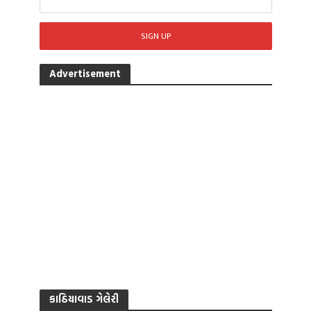
Advertisement
કાઠિયાવાડ ગેલેરી