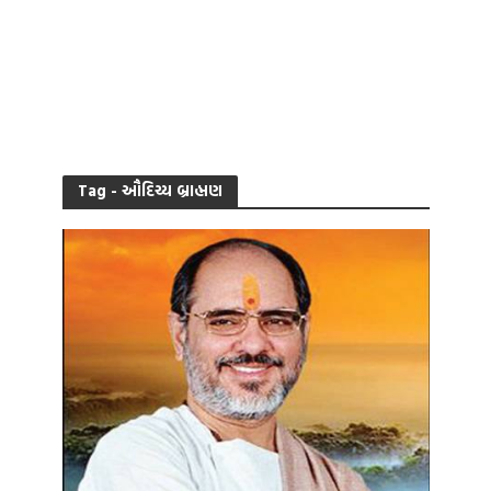
Tag - ઔદિચ્ય બ્રાહ્મણ