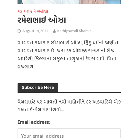
કલાકારો અને હસ્તીઓ
રમેશભાઈ ઓઝા
August 14, 2014
Kathiyawadi Khamir
ભાગવત કથાકાર રમેશભાઈ ઓઝા, હિંદુ ધર્મનાં જાણીતા
ભાગવત કથાકાર છે. જન્મ ૩૧ ઓગસ્ટ ૧૯૫૭ નાં રોજ
અમરેલી જિલ્લાના રાજુલા તાલુકાનાં દેવકા ગામે, પિતા
વ્રજલાલ...
Subscribe Here
વેબસાઈટ પર આવતી નવી માહિતીને દર અઠવાડિયે એક
વખત ઇ-મેલ પર મેળવો...
Email address: