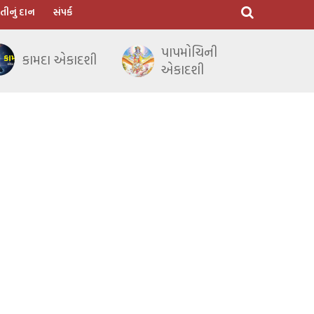
તીનું દાન
સંપર્ક
પાપમોચિની
કામદા એકાદશી
એકાદશી