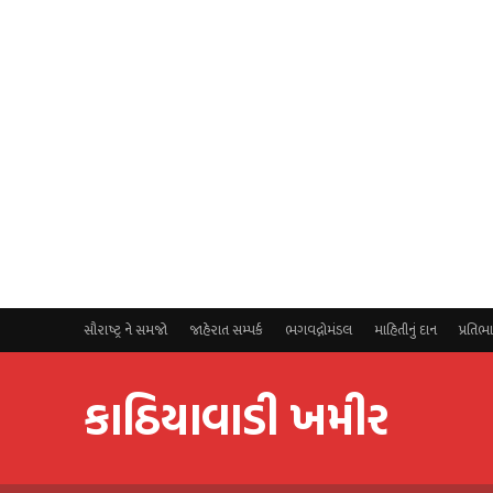
સૌરાષ્ટ્ર ને સમજો
જાહેરાત સમ્પર્ક
ભગવદ્ગોમંડલ
માહિતીનું દાન
પ્રતિભ
કાઠિયાવાડી ખમીર