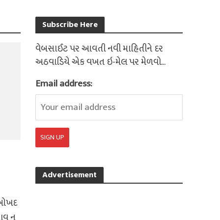
Subscribe Here
વેબસાઈટ પર આવતી નવી માહિતીને દર
અઠવાડિયે એક વખત ઇ-મેલ પર મેળવો...
Email address:
Advertisement
ો ઓખદ
ઘાવ ન