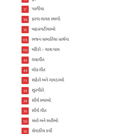
પાળીયા
17
ફરવા લાયક સ્થળો
96
બહારવટીયાઓ
16
ભજન-પ્રભાતિયા-પ્રાર્થના
135
મંદિરો – યાત્રા ધામ
110
લગ્નગીત
45
લોકગીત
46
શહેરો અને ગામડાઓ
73
શુરવીરો
39
શૌર્ય કથાઓ
39
શૌર્ય ગીત
36
સંતો અને સતીઓ
50
સેવાકીય કર્યો
19