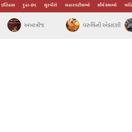
ઈતિહાસ
દુહા-છંદ
શુરવીરો
બહારવટીયાઓ
શૌર્ય કથાઓ
માહિ
અખાત્રીજ
વરુથિની એકાદશી