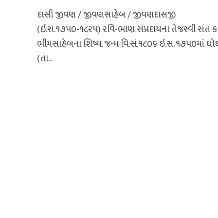
દાસી જીવણ / જીવણસાહેબ / જીવણદાસજી
(ઇ.સ.૧૭પ૦-૧૮રપ) રવિ-ભાણ સંપ્રદાયના તેજસ્વી સંત કવ
ભીમસાહેબના શિષ્ય. જન્મ વિ.સં.૧૮૦૬ ઇ.સ. ૧૭પ૦માં ઘ
(તા...