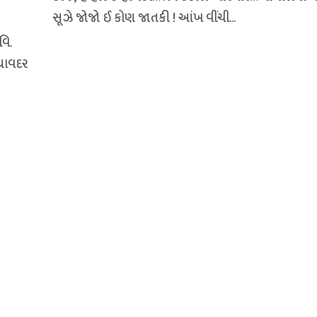
સૂઝે જોજો ઈ કોણ જાતકી ! આંખ વીંચી...
િ.
ોઘાવદર