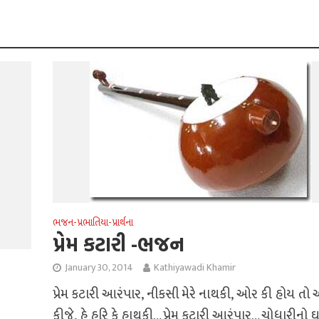
ભજન-પ્રભાતિયા-પ્રાર્થના
પ્રેમ કટારી -ભજન
January 30, 2014
Kathiyawadi Khamir
પ્રેમ કટારી આરંપાર‚ નીકસી મેરે નાથકી‚ ઓર કી હોય ત
કીજે‚ હે હરિ કે હાથકી… પ્રેમ કટારી આરંપાર… ચોધારીનો 