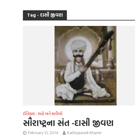
Tag - દાસી જીવણ
ઈતિહાસ
સંતો અને સતીઓ
•
સૌરાષ્ટ્રના સંત -દાસી જીવણ
February 12, 2014
Kathiyawadi Khamir