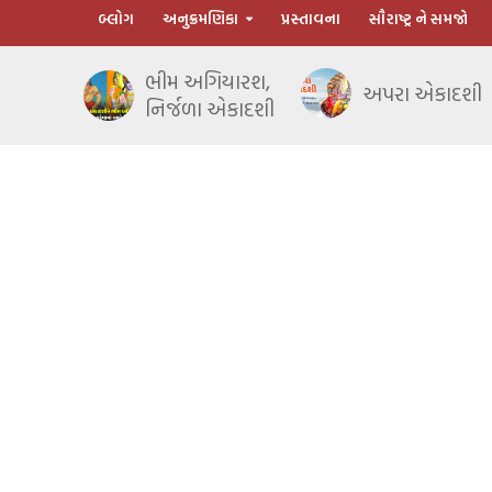
બ્લોગ
અનુક્રમણિકા
પ્રસ્તાવના
સૌરાષ્ટ્ર ને સમજો
ભીમ અગિયારશ,
અપરા એકાદશી
નિર્જળા એકાદશી