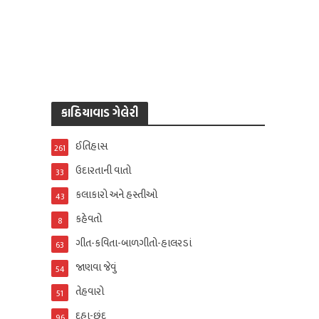
કાઠિયાવાડ ગેલેરી
ઈતિહાસ
261
ઉદારતાની વાતો
33
કલાકારો અને હસ્તીઓ
43
કહેવતો
8
ગીત-કવિતા-બાળગીતો-હાલરડાં
63
જાણવા જેવું
54
તેહવારો
51
દુહા-છંદ
96