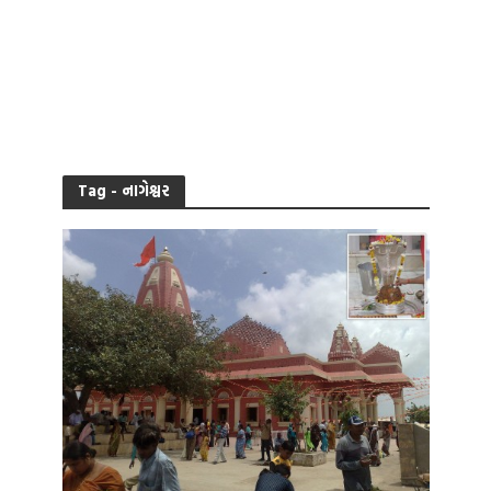
Tag - નાગેશ્વર