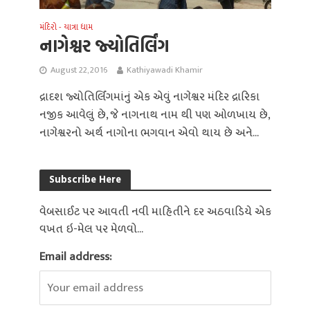
મંદિરો - યાત્રા ધામ
નાગેશ્વર જ્યોતિર્લિંગ
August 22, 2016
Kathiyawadi Khamir
દ્રાદશ જ્યોતિર્લિંગમાંનું એક એવું નાગેશ્વર મંદિર દ્રારિકા
નજીક આવેલું છે, જે નાગનાથ નામ થી પણ ઓળખાય છે,
નાગેશ્વરનો અર્થ નાગોના ભગવાન એવો થાય છે અને...
Subscribe Here
વેબસાઈટ પર આવતી નવી માહિતીને દર અઠવાડિયે એક
વખત ઇ-મેલ પર મેળવો...
Email address: