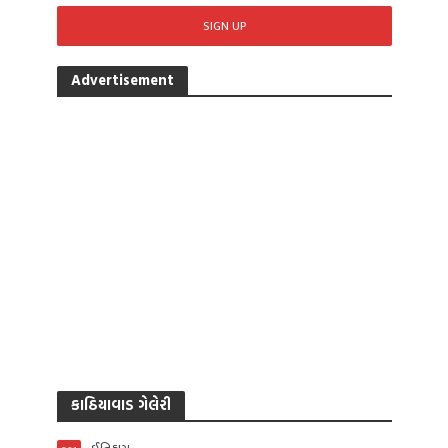
Advertisement
કાઠિયાવાડ ગેલેરી