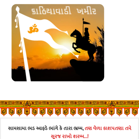
સામસામા ભડ આફડે ભાંગે કે તારા ભ્રમ્મ,
તણ વેળા કાશપતણા તમે
સૂરજ રાખો શરમ્મ…!