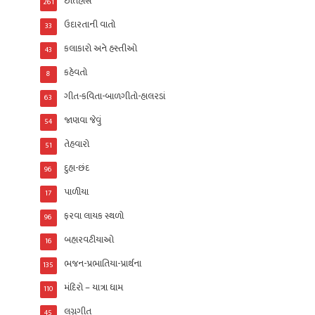
ઈતિહાસ
261
ઉદારતાની વાતો
33
કલાકારો અને હસ્તીઓ
43
કહેવતો
8
ગીત-કવિતા-બાળગીતો-હાલરડાં
63
જાણવા જેવું
54
તેહવારો
51
દુહા-છંદ
96
પાળીયા
17
ફરવા લાયક સ્થળો
96
બહારવટીયાઓ
16
ભજન-પ્રભાતિયા-પ્રાર્થના
135
મંદિરો – યાત્રા ધામ
110
લગ્નગીત
45