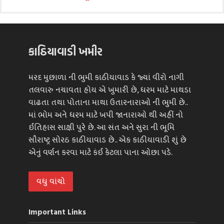
કાઠિયાવાડી ખમીર
મરદ મુછાળા ની ભુમી કાઠીયાવાડ કે જ્યાં વીરો નાગી
તલવારુ નચાવતા હોય એ ખુમારી છે, ધરમ માટે માથડા
વાઢતા તથા પોતાના માથા ઉતારનારાઓ ની ભુમી છે..
માં ભોમ અને ધરમ માટે ખપી જાનારાઓ થી અહીં નો
ઈતિહાસ સાક્ષી પુરે છે. આ સંત અને સુરા ની ભૂમિ
સૌરાષ્ટ્ર સોરઠ કાઠીયાવાડ છે.. એક કાઠીયાવાડી શું છે
એનું વર્ણન કરવા માટે કંઈ કેટલા પાના ઓછા પડે.
વધુ વાંચો
Important Links