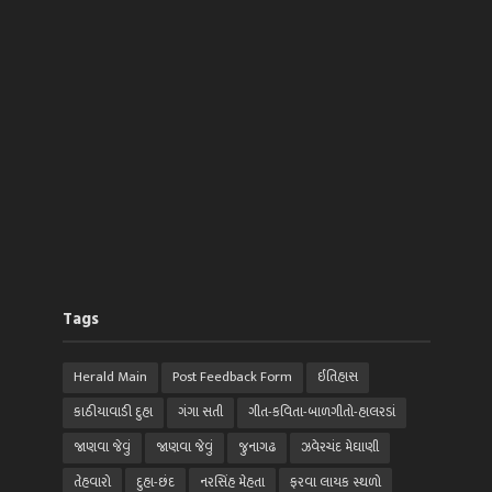
Tags
Herald Main
Post Feedback Form
ઈતિહાસ
કાઠીયાવાડી દુહા
ગંગા સતી
ગીત-કવિતા-બાળગીતો-હાલરડાં
જાણવા જેવું
જાણવા જેવું
જુનાગઢ
ઝવેરચંદ મેઘાણી
તેહવારો
દુહા-છંદ
નરસિંહ મેહતા
ફરવા લાયક સ્થળો