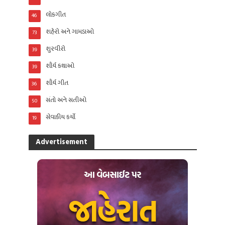
લોકગીત
46
શહેરો અને ગામડાઓ
73
શુરવીરો
39
શૌર્ય કથાઓ
39
શૌર્ય ગીત
36
સંતો અને સતીઓ
50
સેવાકીય કર્યો
19
Advertisement