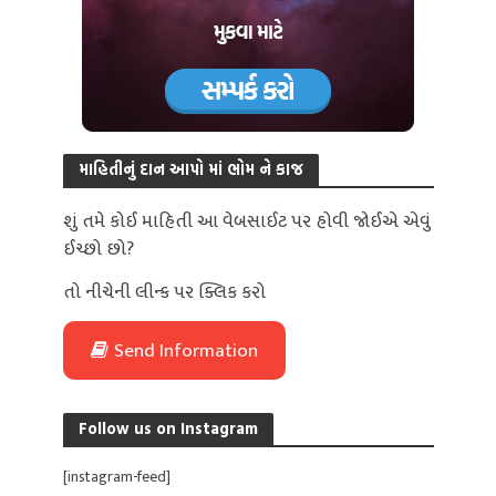
માહિતીનું દાન આપો માં ભોમ ને કાજ
શું તમે કોઈ માહિતી આ વેબસાઈટ પર હોવી જોઈએ એવું
ઈચ્છો છો?
તો નીચેની લીન્ક પર ક્લિક કરો
Send Information
Follow us on Instagram
[instagram-feed]