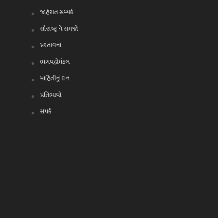
જાહેરાત સમ્પર્ક
સૌરાષ્ટ્ર ને સમજો
પ્રસ્તાવના
ભગવદ્ગોમંડલ
માહિતીનું દાન
પ્રતિભાવો
સંપર્ક