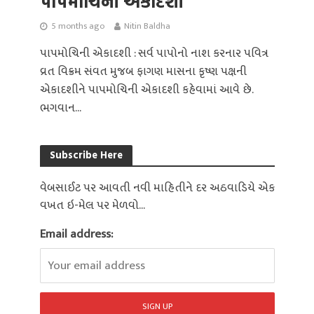
પાપમોચિની એકાદશી
5 months ago
Nitin Baldha
પાપમોચિની એકાદશી : સર્વ પાપોનો નાશ કરનાર પવિત્ર
વ્રત વિક્રમ સંવત મુજબ ફાગણ માસના કૃષ્ણ પક્ષની
એકાદશીને પાપમોચિની એકાદશી કહેવામાં આવે છે.
ભગવાન...
Subscribe Here
વેબસાઈટ પર આવતી નવી માહિતીને દર અઠવાડિયે એક
વખત ઇ-મેલ પર મેળવો...
Email address: