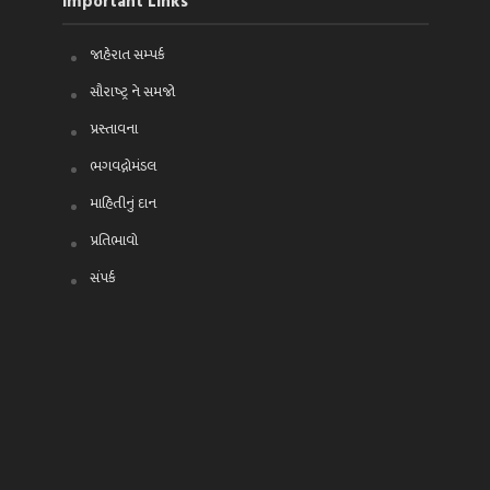
Important Links
જાહેરાત સમ્પર્ક
સૌરાષ્ટ્ર ને સમજો
પ્રસ્તાવના
ભગવદ્ગોમંડલ
માહિતીનું દાન
પ્રતિભાવો
સંપર્ક