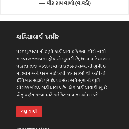
—
વીર રામ વાળો (વાવડી)
કાઠિયાવાડી ખમીર
મરદ મુછાળા ની ભુમી કાઠીયાવાડ કે જ્યાં વીરો નાગી
તલવારુ નચાવતા હોય એ ખુમારી છે, ધરમ માટે માથડા
વાઢતા તથા પોતાના માથા ઉતારનારાઓ ની ભુમી છે..
માં ભોમ અને ધરમ માટે ખપી જાનારાઓ થી અહીં નો
ઈતિહાસ સાક્ષી પુરે છે. આ સંત અને સુરા ની ભૂમિ
સૌરાષ્ટ્ર સોરઠ કાઠીયાવાડ છે.. એક કાઠીયાવાડી શું છે
એનું વર્ણન કરવા માટે કંઈ કેટલા પાના ઓછા પડે.
વધુ વાંચો