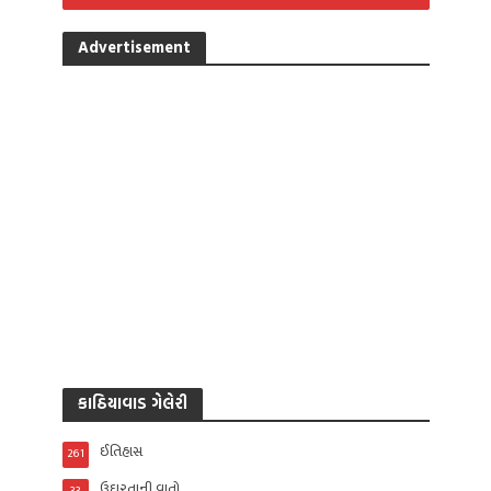
Advertisement
કાઠિયાવાડ ગેલેરી
ઈતિહાસ
261
ઉદારતાની વાતો