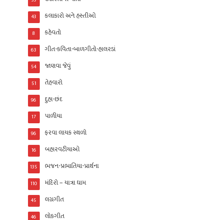
33
કલાકારો અને હસ્તીઓ
43
કહેવતો
8
ગીત-કવિતા-બાળગીતો-હાલરડાં
63
જાણવા જેવું
54
તેહવારો
51
દુહા-છંદ
96
પાળીયા
17
ફરવા લાયક સ્થળો
96
બહારવટીયાઓ
16
ભજન-પ્રભાતિયા-પ્રાર્થના
135
મંદિરો – યાત્રા ધામ
110
લગ્નગીત
45
લોકગીત
46