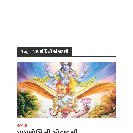
Tag - પાપમોચિની એકાદશી
તેહવારો