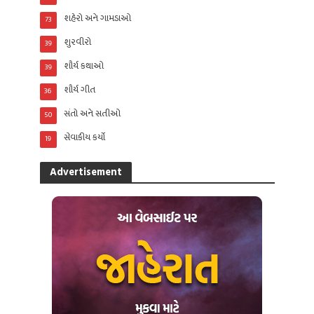
શહેરો અને ગામડાઓ
73
શુરવીરો
39
શૌર્ય કથાઓ
39
શૌર્ય ગીત
36
સંતો અને સતીઓ
50
સેવાકીય કર્યો
19
Advertisement