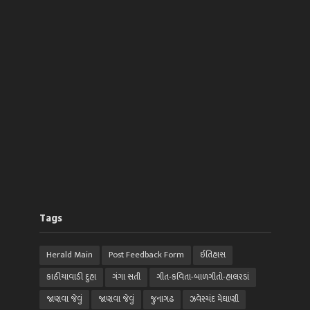
Tags
Herald Main
Post Feedback Form
ઈતિહાસ
કાઠીયાવાડી દુહા
ગંગા સતી
ગીત-કવિતા-બાળગીતો-હાલરડાં
જાણવા જેવું
જાણવા જેવું
જુનાગઢ
ઝવેરચંદ મેઘાણી