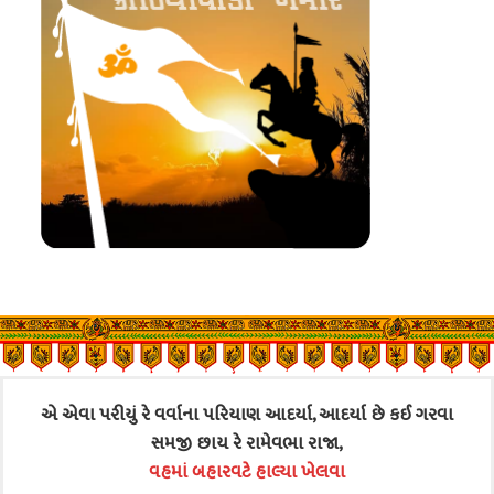
એ એવા પરીયું રે વર્વાના પરિયાણ આદર્યા, આદર્યા છે કઈ ગરવા
સમજી છાય રે રામેવભા રાજા,
વહમાં બહારવટે હાલ્યા ખેલવા